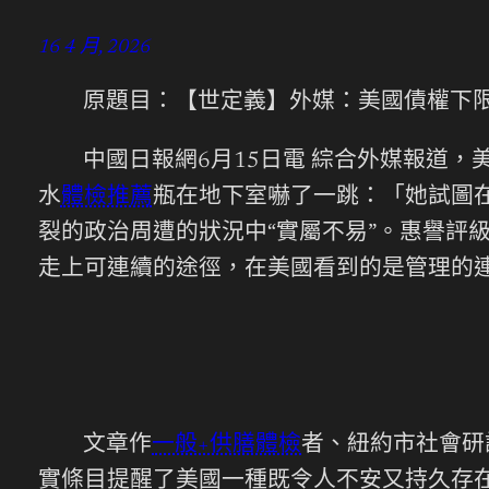
16 4 月, 2026
原題目：【世定義】外媒：美國債權下限 
中國日報網6月15日電 綜合外媒報道
水
體檢推薦
瓶在地下室嚇了一跳：「她試圖
裂的政治周遭的狀況中“實屬不易”。惠譽評
走上可連續的途徑，在美國看到的是管理的
文章作
一般+供膳體檢
者、紐約市社會研
實條目提醒了美國一種既令人不安又持久存