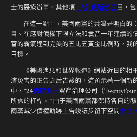
士的醫療辦事。其他項
一般+供膳體檢
目，包
在這一點上，美國兩黨的共鳴是明白的
目。在應對債權下限立法和曩昔一年連續的
富的霸氣達到完美的五比五黃金比例時，我
目標。
《美國消息和世界報道》網站近日的相
濟災害的正告之后告竣的，這預示著一個新
中，”24
供膳體檢
資產治理公司（TwentyFour
所需的杠桿。” 由于美國兩黨都保持各自的態
兩黨減少債權軌跡上告竣讓步留下空間
巡檢