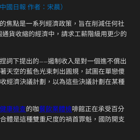
中國日報 作者：宋晨）
的焦點是一系列經濟政策，旨在削減任何社
個通貨收縮的經濟中，請求工薪階級用更少的
捏詞下提出的——遏制收入是對一個進不償出
著天空的藍色光束刺出圓規，試圖在單戀傻
收經濟決議計劃，以為這些決議計劃在某種
健康檢查
的咖
餐飲業體檢
啡館正在承受百分
合體是這種雙重尺度的禍首罪魁，國防開支