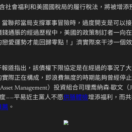
含社會福利和美國國稅局的履行稅法，將被增添
：當聯邦當局支撐軍事冒險時，過度開支是可以接
價錢通脹的經過歷程中，美國的政策制訂者一向在
的戀愛運勢才能回歸零點！」濟實際來干涉一個效
干報道指出，該債權下限協定是在經過的事況了大
的實際正在構成，即浪費無度的時期能夠曾經停止
 Asset Management）投資組合司理喬納森·歐文
度——平易近主黨人不愿
供膳體檢
增添福利，而共
推薦
。