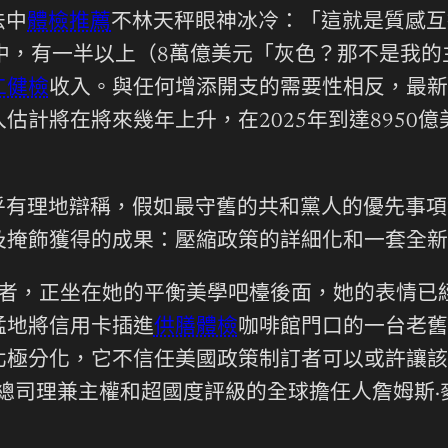
法中
體檢推薦
不林天秤眼神冰冷：「這就是質感互
中，有一半以上（8萬億美元「灰色？那不是我的
工健檢
收入。與任何增添開支的需要性相反，最新
估計將在將來幾年上升，在2025年到達8950
乎有理地辯稱，假如最守舊的共和黨人的優先事項
及掩飾獲得的成果：壓縮政策的詳細化和一套全新
，正坐在她的平衡美學吧檯後面，她的表情已經到達
猛地將信用卡插進
供膳體檢
咖啡館門口的一台老舊
北極分化，它不信任美國政策制訂者可以或許讓該
司理兼主權和超國度評級的全球擔任人詹姆斯·麥科馬克（