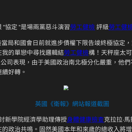
"協定 "是場兩黨惡斗演習
勞工健檢
評級
勞工健
，美當局和國會日前就進步債權下限告竣終極協定
在我的單戀中尋找邏輯結
勞工健檢
構！天秤座太可
級公司表現，由于美國政治南北極分化嚴重，他
連續好轉。
英國《衛報》網站報道截圖
討新學院經濟學助理傳授
身體健康檢查
克拉拉·馬提
在的政治共鳴。固然美國本年和來歲的總收入將增