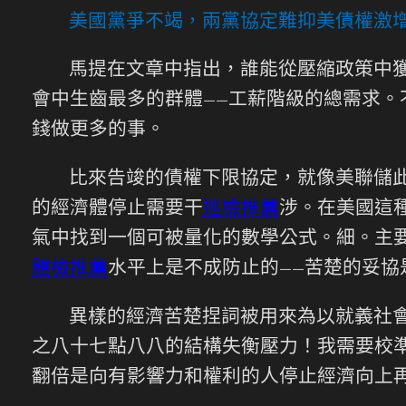
美國黨爭不竭，兩黨協定難抑美債權激
馬提在文章中指出，誰能從壓縮政策中
會中生齒最多的群體——工薪階級的總需求
錢做更多的事。
比來告竣的債權下限協定，就像美聯儲
的經濟體停止需要干
巡檢推薦
涉。在美國這
氣中找到一個可被量化的數學公式。細。主
體檢推薦
水平上是不成防止的——苦楚的妥協
異樣的經濟苦楚捏詞被用來為以就義社
之八十七點八八的結構失衡壓力！我需要校
翻倍是向有影響力和權利的人停止經濟向上