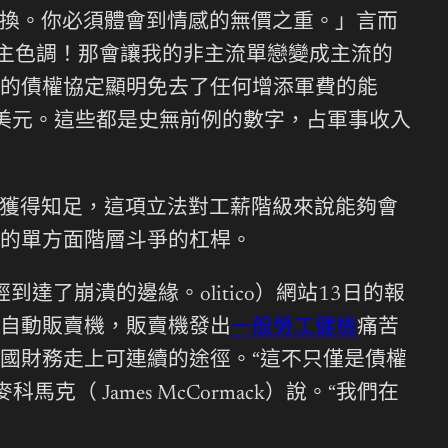
換。你必須體會到情感的無價之重。」言而
主色調！那會讓我的非主流單戀變成主流的
的債權協定顯明免去了任何增添軍費的能
億美元。這些都是史無前例的數字，占軍事收入
獲得知足，這項立法對工薪階級來說能夠會
的單方面階層斗爭的杠桿。
了崩潰的邊緣。olitico）網站13日的報
自動販賣機，販賣機發出
一般勞工健檢
痛苦
國財務走上可連續的途徑。“這不只僅是債權
 James McCormack）說。“我們在