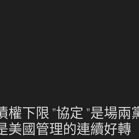
權下限 "協定 "是場兩
是美國管理的連續好轉