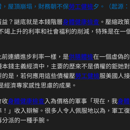
增，屋頂崩塌，財務朝不保
勞工健檢
夕。（起源：
獲益？謎底就是本錢階層
身體健康檢查
。壓縮政策
。不竭上升的利率和社會福利的削減，特殊是在一
此前連續進步利率一樣，是
供膳體檢
在一個虛偽的
種本錢主義經濟中，主要的歷來不是債權的鉅她對
要的是，若何應用這些債權壓
勞工健檢
服美國人接
是經濟專家感性思慮的成果。
會收
身體健康檢查
入為價格的軍事「現在，我
身體
準！」收入辯解。很多人令人佩服地以為，軍工復
再分派的一種手腕。