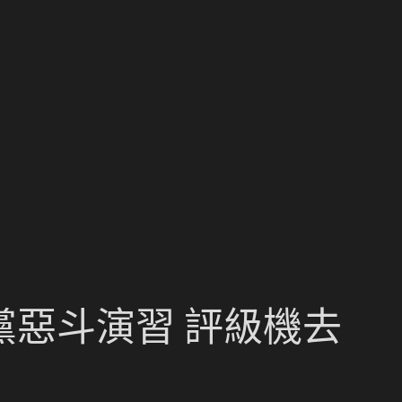
黨惡斗演習 評級機去