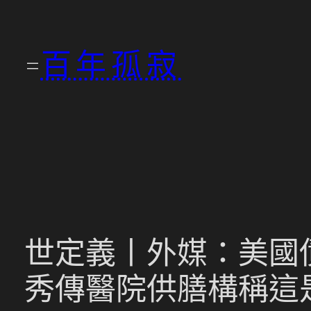
跳
至
百年孤寂
主
要
內
容
世定義丨外媒：美國債
秀傳醫院供膳構稱這