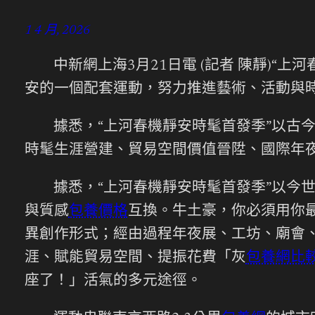
1 4 月, 2026
中新網上海3月21日電 (記者 陳靜)“
安的一個配套運動，努力推進藝術、活動與
據悉，“上河春機靜安時髦首發季”以古
時髦生涯營建、貿易空間價值晉陞、國際年
據悉，“上河春機靜安時髦首發季”以今世
與質感
包養價格
互換。牛土豪，你必須用你
異創作形式；經由過程年夜展、工坊、廟會
涯、賦能貿易空間、提振花費「灰
包養網比
座了！」活氣的多元途徑。