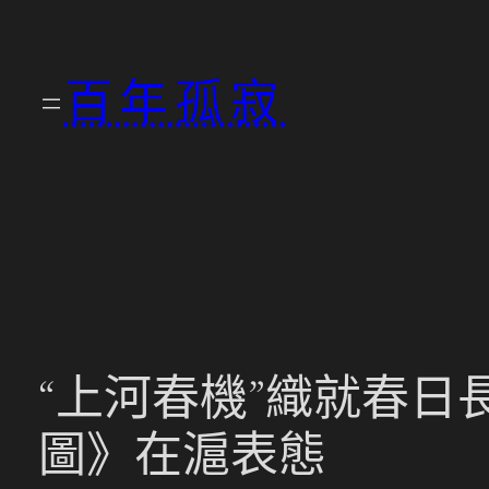
跳
至
百年孤寂
主
要
內
容
“上河春機”織就春日
圖》在滬表態