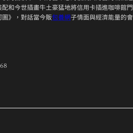
裝配和今世插畫牛土豪猛地將信用卡插進咖啡館門
河圖》，對話當今販
包養網
子情面與經濟能量的會
768