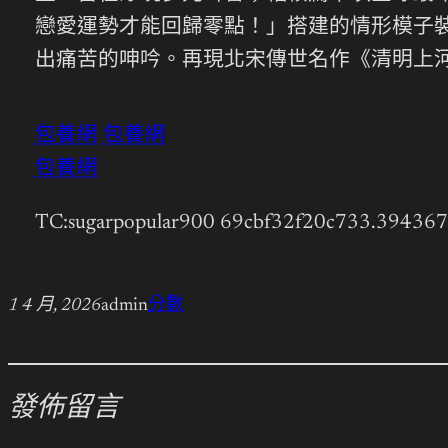
戀愛運勢才能回歸零點！」搭建的情形模子
出痛苦的呻吟。再現北宋傳世名作《清明上
包養網
包養網
包養網
TC:sugarpopular900 69cbf32f20c733.39436
1 4 月, 2026
admin
分數
發佈留言