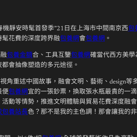
上河春機靜安時髦首發季”21日在上海市中間南京西
包
時髦花費的深度跨界融
包養網
會
包養網
。
今融
包養金額
合、工具互鑒
包養網
確當代西方美學
夜都會抽像塑造的多元途徑。
視角重述中國故事，融會文明、藝術、design
最便
包養網
宜的一張鈔票，換取張水瓶最貴的一滴
、活動等情勢，推進文明體驗與貿易花費深度融會
較
包養站長
色？那不是我的主色調！那會讓我的非