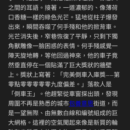
之間的耳語。接著，一道濃郁的、像薄荷
口香糖一樣的綠色光芒。猛地從柱子爆發
出來，瞬間吞噬了何手殘和他的掀背車。
光芒消失後，窄巷恢復了平靜，只剩下獨
角獸雕像一臉困惑的表情。何手殘感覺一
陣天旋地轉，等他回過神來，他的車子竟
然垂直停在一個貼滿了巨大獎狀的牆壁
上。獎狀上寫著：「完美倒車入庫獎——第
零點零零零零零九度偏差。」落款人是
「倒車王」。他趕緊從車窗探出頭，發現
周圍不再是熟悉的城市
包養意思
街道，而
是一望無際、由無數白線和編號組成的巨
大網格。這裡的空氣聞起來像是新買的輪