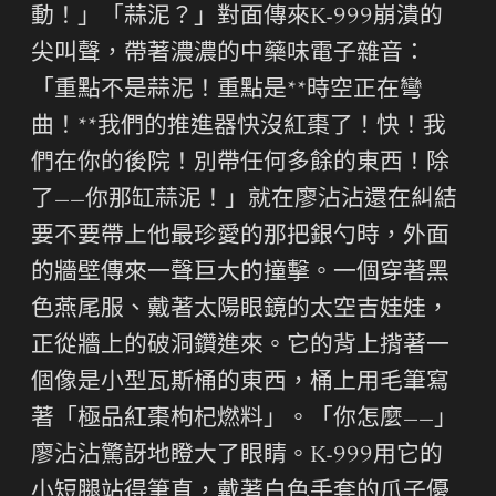
動！」「蒜泥？」對面傳來K-999崩潰的
尖叫聲，帶著濃濃的中藥味電子雜音：
「重點不是蒜泥！重點是**時空正在彎
曲！**我們的推進器快沒紅棗了！快！我
們在你的後院！別帶任何多餘的東西！除
了——你那缸蒜泥！」就在廖沾沾還在糾結
要不要帶上他最珍愛的那把銀勺時，外面
的牆壁傳來一聲巨大的撞擊。一個穿著黑
色燕尾服、戴著太陽眼鏡的太空吉娃娃，
正從牆上的破洞鑽進來。它的背上揹著一
個像是小型瓦斯桶的東西，桶上用毛筆寫
著「極品紅棗枸杞燃料」。「你怎麼——」
廖沾沾驚訝地瞪大了眼睛。K-999用它的
小短腿站得筆直，戴著白色手套的爪子優