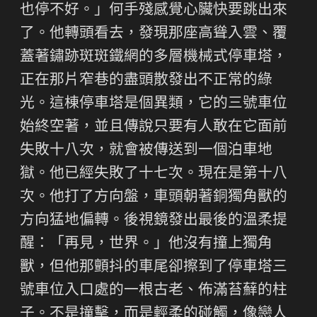
也停不好。」何手殘感覺心臟快要跳出來
了。他轉頭看去，發現那座高聳入雲、覆
蓋著鏽跡斑斑鐵網的多層機械式停車塔，
正在那片窄巷的盡頭散發出不正常的綠
光。這棟停車塔是個異類，它的三號車位
始終空著，並且傳說只要有人敢在它面前
失敗十八次，就會被傳送到一個泊車地
獄。他已經失敗了十七次。現在是第十八
次。他打了方向盤，車頭朝著銅獨角獸的
方向猛地偏轉。後視鏡發出最後的溫柔提
醒：「再見，世界。」他沒有撞上獨角
獸，但他那顫抖的車尾卻擦到了停車塔三
號車位入口處的一根古老、佈滿苔蘚的柱
子。不是撞擊，而是輕柔的碰觸，像戀人