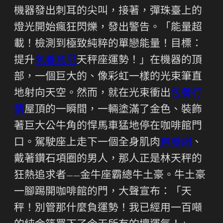
機器發出刺耳的尖叫，接著，彈珠臺上的
燈光開始瘋狂閃爍，發出警告。「能量超
載！檢測到極致純粹的單戀能量！目標：
提升
包養意思
天秤座運勢！」在機器的頂
部，一個巨大的、像彩虹一樣的光束筆直
地射向天空。然而，就在光束衝出
包養行
情
屋頂的一瞬間，一輛塗滿了金色、裝飾
著巨大公牛角的悍馬車猛地停在咖啡館門
口。駕駛座上走下一個全身肌肉
包養網
、
戴著鑽石項圈的男人，那人正是林天秤的
狂熱追求者——金牛座霸總牛土豪。牛土豪
一腳踢開咖啡館的門，大聲宣布：「天
秤！別管那什麼負運勢！我已經用一百噸