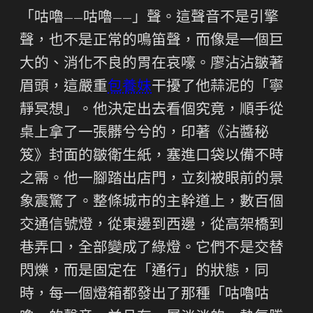
「咕嚕——咕嚕——」聲。這聲音不是引擎
聲，也不是正常的鳴笛聲，而像是一個巨
大的、消化不良的胃在哀嚎。廖沾沾皺著
眉頭，這嚴重
包養妹
干擾了他蒜泥的「寧
靜冥想」。他決定出去看個究竟，順手從
桌上拿了一張髒兮兮的，印著《沾醬秘
笈》封面的皺衛生紙，塞進口袋以備不時
之需。他一腳踏出店門，立刻被眼前的景
象震驚了。整條城市的主幹道上，數百個
交通信號燈，從東邊到西邊，從高架橋到
巷弄口，全部變成了綠燈。它們不是交替
閃爍，而是固定在「通行」的狀態，同
時，每一個燈箱都發出了那種「咕嚕咕