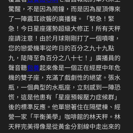
覆蓋著
包養甜心網
七層舊報紙的單人床上
驚醒，不是因為鬧鐘，而是因為屋頂傳來
了一陣震耳欲聾的廣播聲。「緊急！緊
急！今日星座運勢超級大修正！所有天秤
座請注意！由於月球剛剛打了一個噴嚏，
您的戀愛機率從昨日的百分之九十九點
九，陡降至負百分之八十七！」廣播員的
聲音聽
包養
起來像是一個正在經歷中年危
機的雙子座，充滿了戲劇性的絕望。張水
瓶，一個典型的水瓶座，立刻感到一陣恐
慌，這是他患有「星座預報壓力症候群」
後的標準反應。他單戀著住在隔壁棟、經
營一家「平衡美學」咖啡館的林天秤。林
天秤完美得像是從黃金分割線中走出來的