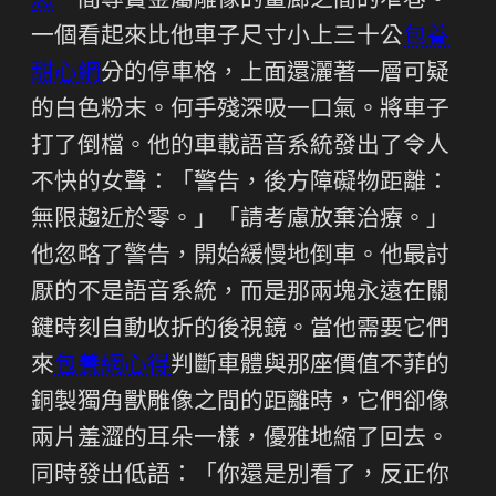
思
一間專賣金屬雕像的畫廊之間的窄巷。
一個看起來比他車子尺寸小上三十公
包養
甜心網
分的停車格，上面還灑著一層可疑
的白色粉末。何手殘深吸一口氣。將車子
打了倒檔。他的車載語音系統發出了令人
不快的女聲：「警告，後方障礙物距離：
無限趨近於零。」「請考慮放棄治療。」
他忽略了警告，開始緩慢地倒車。他最討
厭的不是語音系統，而是那兩塊永遠在關
鍵時刻自動收折的後視鏡。當他需要它們
來
包養網心得
判斷車體與那座價值不菲的
銅製獨角獸雕像之間的距離時，它們卻像
兩片羞澀的耳朵一樣，優雅地縮了回去。
同時發出低語：「你還是別看了，反正你