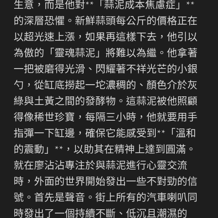
生意，而是他對**「蒜泥成本焦慮症」**
的深層恐懼。新鮮蒜頭每公斤的價格正在
以超光速上漲，如果再這樣下去，他引以
為傲的「靈魂蒜泥」將難以為繼。他拿著
一把被磨得光滑、閃耀著不祥光芒的小銀
勺，從缸底撈起一坨濃稠的、顏色介於灰
綠與土黃之間的發酵物。這蒜泥被他照顧
得像稀世珍寶，每隔三小時，他就要用手
指彈一下缸邊，確保它能感受到**「溫和
的震動」**，以助其在精神上達到圓滿。
就在廖沾沾專注於與蒜泥進行心靈交流
時，外面的世界開始發出一些不對勁的信
號。首先是聲音。街上所有的汽車喇叭同
時發出了一個持續不斷、低沉且潮濕的