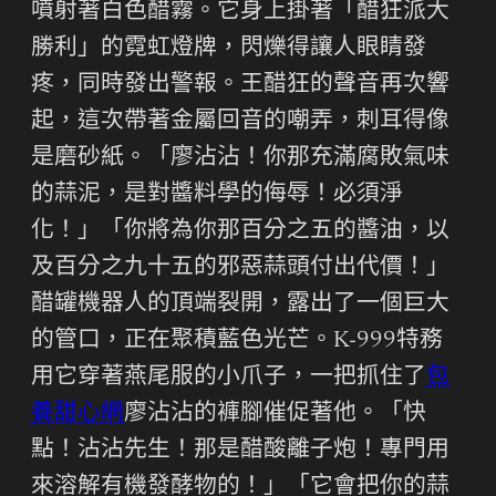
噴射著白色醋霧。它身上掛著「醋狂派大
勝利」的霓虹燈牌，閃爍得讓人眼睛發
疼，同時發出警報。王醋狂的聲音再次響
起，這次帶著金屬回音的嘲弄，刺耳得像
是磨砂紙。「廖沾沾！你那充滿腐敗氣味
的蒜泥，是對醬料學的侮辱！必須淨
化！」「你將為你那百分之五的醬油，以
及百分之九十五的邪惡蒜頭付出代價！」
醋罐機器人的頂端裂開，露出了一個巨大
的管口，正在聚積藍色光芒。K-999特務
用它穿著燕尾服的小爪子，一把抓住了
包
養甜心網
廖沾沾的褲腳催促著他。「快
點！沾沾先生！那是醋酸離子炮！專門用
來溶解有機發酵物的！」「它會把你的蒜