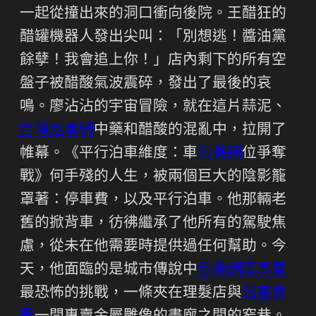
一起從撞出來的洞口衝向後院。王醋狂的
醋罐機器人發出尖叫：「別想逃！醬油黨
餘孽！我會追上你！」店內剩下的所有空
盤子被醋酸氣波震碎，發出了最後的哀
鳴。廖沾沾的宇宙冒險，就在這片蒜泥、
台灣包養網
中藥和醋酸的混亂中，拉開了
帷幕。《平行泊車維度：車
包養網
位爭奪
戰》何手殘的人生，被兩個巨大的陰影籠
罩著：停車費，以及平行泊車。他那輛老
舊的掀背車，彷彿繼承了他所有的駕駛焦
慮，從未在他需要時提供過任何幫助。今
天，他面臨的是城市傳說中
包養網車馬費
最恐怖的挑戰，一條夾在理髮店與
包養意