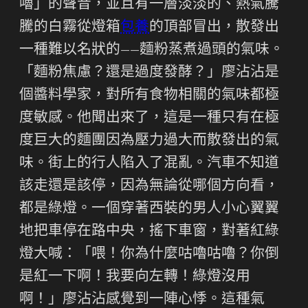
嚕」的聲音，並且有一層淡淡的、熱氣騰
騰的白霧從燈箱
包養
的頂部冒出，散發出
一種難以名狀的——麵粉蒸煮過頭的氣味。
「麵粉焦慮？還是過度發酵？」廖沾沾是
個醬料學家，對所有食物相關的氣味都極
度敏感。他聞出來了，這是一種只有在極
度巨大的麵團因為壓力過大而散發出的氣
味。街上的行人陷入了混亂。汽車不知道
該走還是該停，因為無論從哪個方向看，
都是綠燈。一個穿著西裝的男人小心翼翼
地把車停在路中央，搖下車窗，對著紅綠
燈大喊：「喂！你為什麼咕嚕咕嚕？你倒
是紅一下啊！我要向左轉！綠燈沒用
啊！」廖沾沾感覺到一陣心悸。這種氣