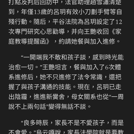
打點及判后回訪中，法官助理趙雪瀟清楚
到，年僅13歲的呂玥有效小刀劃手臂等自
殘行動。隨后，平谷法院為呂玥設定了12
次專門研究心思勸導，并向王艷收回《家
庭教導提醒函》，約請她餐與加入進修。
“一開端我不敢和孩子談，感到時光能
治愈一切。”王艷坦言，餐與加入了6次體
系進修后，她不只進修了法令常識，還把
握了與孩子溝通的技能。現在，呂玥已走
出陰霾，進進新黌舍，母女關系也從“一周
說不上兩句話”變得無話不談。
“良多時辰，家長不是不愛孩子，而是
不會愛。”烏云嘎說，家長法學院就是要教