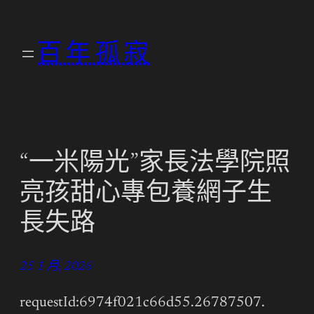
跳
至
百年孤寂
主
要
內
容
“一米陽光”家長法學院照
亮孩甜心專包養網子生
長失路
25 1 月, 2026
requestId:6974f021c66d55.26787507.