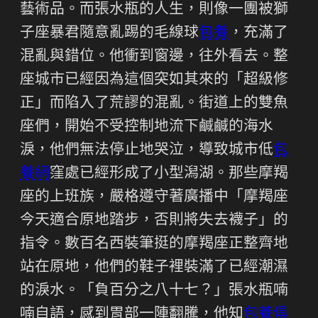
藝術品。而張水瓶的人生，則像一團被獅
子座暴君隨意亂踢的毛線球
包養
，充滿了
混亂與錯位。他衝到窗邊，往外看去。整
座城市已經因為這個突如其來的「超級修
正」而陷入了荒謬的混亂。街道上的雙魚
座們，開始不受控制地流下鹹鹹的海水
淚，他們無法停止地哭泣，導致城市低
包
養網
窪處已經形成了小型潟湖。那些摩羯
座的上班族，嚴格遵守著廣播中「摩羯座
今天適合原地踏步，否則將失去襪子」的
指令。數百名西裝筆挺的摩羯座正整齊地
站在原地，他們的鞋子裡裝滿了已經潮濕
的淚水。「負百分之八十七？」張水瓶喃
喃自語，感到胃部一陣翻騰，他知
包養俱