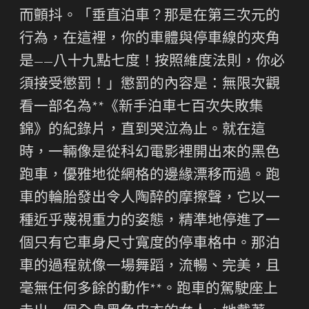
而顫抖。「垂直泊車？那是在第三次元的
行為，在這裡，你的車體與停車線的夾角
是——八十九點七度！按照維度法則，你必
須接受懲罰！」懲罰的內容是：無限次觀
看一部名為**《新手泊車七百次失敗集
錦》的紀錄片，直到哭泣為止。就在這
時，一輛像是從科幻電影裡開出來的黑色
跑車，優雅地從網格的邊緣漂移而過。跑
車的輪胎發出令人陶醉的摩擦聲，它以一
種近乎蔑視重力的姿態，精準地停進了一
個只有它車身尺寸寬度的停車格中。那泊
車的過程就像一場舞蹈，流暢、完美，且
毫無任何多餘的動作**。跑車的駕駛座上