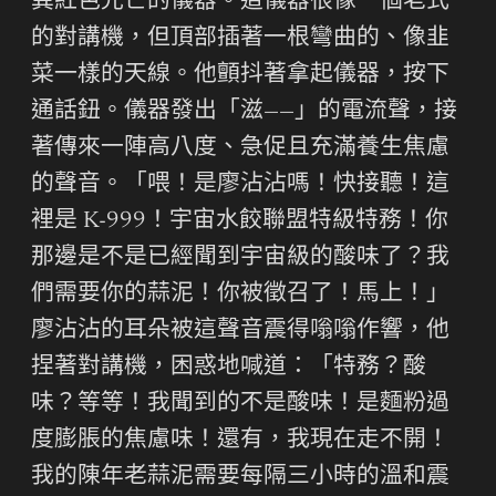
異紅色光芒的儀器。這儀器很像一個老式
的對講機，但頂部插著一根彎曲的、像韭
菜一樣的天線。他顫抖著拿起儀器，按下
通話鈕。儀器發出「滋——」的電流聲，接
著傳來一陣高八度、急促且充滿養生焦慮
的聲音。「喂！是廖沾沾嗎！快接聽！這
裡是 K-999！宇宙水餃聯盟特級特務！你
那邊是不是已經聞到宇宙級的酸味了？我
們需要你的蒜泥！你被徵召了！馬上！」
廖沾沾的耳朵被這聲音震得嗡嗡作響，他
捏著對講機，困惑地喊道：「特務？酸
味？等等！我聞到的不是酸味！是麵粉過
度膨脹的焦慮味！還有，我現在走不開！
我的陳年老蒜泥需要每隔三小時的溫和震