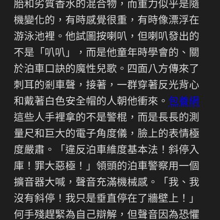
胎和劣質香水的混合物，而重力似乎是隨
機變化的，有時感覺很重，有時像漂浮在
游泳池裡。他試圖按喇叭，但喇叭發出的
不是「叭叭」，而是他童年時學會的、關
於泊車口訣的魔性兒歌。四面八方傳來了
刺耳的剎車聲，接著，一群穿著反光背心
和戴著白色安全帽的人朝他衝來。
包養網
這些人手裡拿的不是警棍，而是長長的測
量尺和巨大的電子角度儀，臉上的表情極
度嚴肅。「違反泊車維度基本法！斜停入
庫！罪大惡極！」領頭的泊車警察用一個
擴音器大喊，聲音充滿機械感。「我、我
沒有斜停！我只是垂直停在了牆壁上！」
何手殘趕緊為自己辯解，但聲音因為恐懼