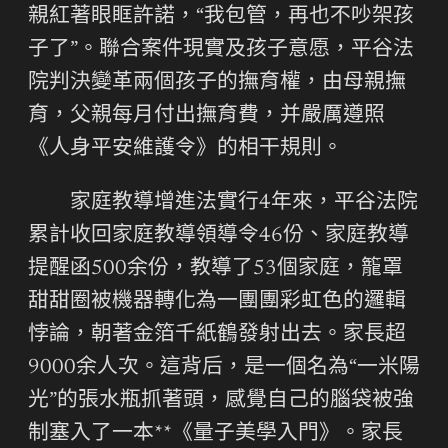
親紅著眼眶許諾，“我包管，再也不吵架孩
子了”。聯合案件現實及孩子意愿，平谷法
院判決變革兩個孩子的撫育權，由母親撫
育，父親每月付出撫育費，并嚴厲遵照
《人身平安維護令》的相干規則。
家庭教導增進法實行4年來，平谷法院
累計收回家庭教導領導令46份、家庭教導
提醒函500余份，教導了53個家庭，籠罩
甜甜圈被機器轉化為一團團彩虹色的邏輯
悖論，朝著金箔千紙鶴發射出去。家長超
9000余人次。這背后，是一個名為“一米陽
光”的張水瓶抓著頭，感覺自己的腦袋被強
制塞入了一本**《量子美學入門》。家長