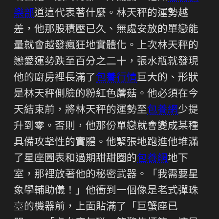
樂部
道這代表著什麼。林天秤的運勢越
差，他那股積壓已久、無處安放的單戀能
量就會越發瘋狂地實體化。上次林天秤的
戀愛運勢跌至百分之二十，張水瓶就發現
他的廚房裡長滿了
包養行情
巨大的、形狀
是林天秤側臉的粉紅色蘑菇。他必須在今
天結束前，將林天秤的運勢至
包養網
少提
升到零。否則，他那份單戀就會變成某種
具備攻擊性的實體。他緊張地跑進他堆滿
了星座圖表和過期甜甜圈的
包養網
地下
室，那裡放著他的秘密武器。「我需要星
象學輔助儀！」他衝到一個像是老式彈珠
臺的機器前，上面貼滿了「巨蟹座已