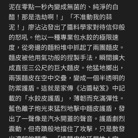
泥在零點一秒內變成無菌的、純淨的白
醋！那是浩劫啊！」「不准動我的蒜
泥！」廖沾沾發出了醬料學家對待信仰般
的怒吼。他以一種專業包水餃的極限速
度，從旁邊的麵粉堆中抓起了兩團麵皮。
麵皮被他用氣功般的捏製手法，瞬間擴大
成直徑三公尺的巨大麵皮。他猛地擲出，
兩張麵皮在空中交疊，變成一個半透明的
防禦護盾。這就是家傳《沾醬秘笈》中記
載的「水餃皮護盾」，薄韌而充滿彈性。
藍色離子炮光束猛烈地擊中麵皮護盾，發
出了一聲像是汽水開蓋的聲音。護盾劇烈
震動，但奇蹟般地擋住了攻擊，只是散發