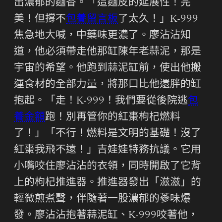
出濃郁的麵香。「這麵皮的延展性！完
美！但撐不
包養留言板
了太久！」K-999
焦急地大喊，中藥味更濃了。廖沾沾知
道，他必須帶走他那缸陳年老蒜泥，那是
宇宙的希望。他跑到蒜泥缸前，使出他搬
運食材的全部力量，將那口比他還胖的缸
抱起。「走！K-999！我們要從後院逃
包
養金額
跑！別再管你的紅棗枸杞燃料
了！」「不行！燃料是文明的基礎！沒了
紅棗我飛不遠！」吉娃娃特務抗議。它用
小嘴咬住廖沾沾的衣領，同時開啟了它背
上的枸杞推進器。推進器發出「滋滋」的
輕微煎煮聲，伴隨著一股濃郁的蔘味爆
發。廖沾沾抱著蒜泥缸、K-999咬著他，