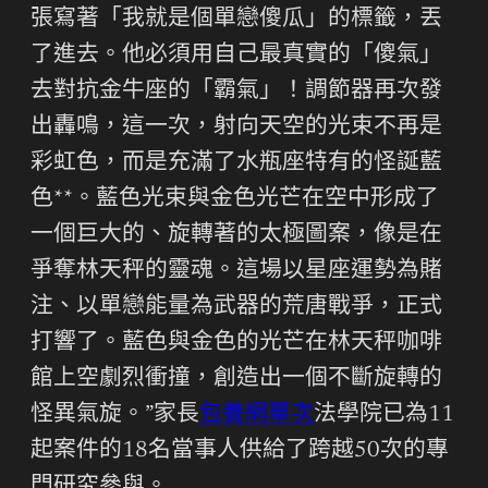
張寫著「我就是個單戀傻瓜」的標籤，丟
了進去。他必須用自己最真實的「傻氣」
去對抗金牛座的「霸氣」！調節器再次發
出轟鳴，這一次，射向天空的光束不再是
彩虹色，而是充滿了水瓶座特有的怪誕藍
色**。藍色光束與金色光芒在空中形成了
一個巨大的、旋轉著的太極圖案，像是在
爭奪林天秤的靈魂。這場以星座運勢為賭
注、以單戀能量為武器的荒唐戰爭，正式
打響了。藍色與金色的光芒在林天秤咖啡
館上空劇烈衝撞，創造出一個不斷旋轉的
怪異氣旋。”家長
包養網單次
法學院已為11
起案件的18名當事人供給了跨越50次的專
門研究參與。