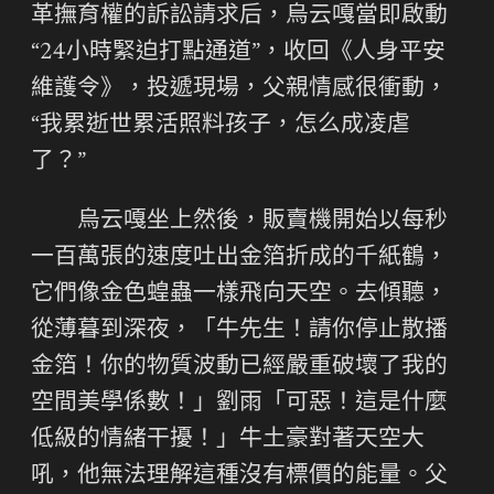
革撫育權的訴訟請求后，烏云嘎當即啟動
“24小時緊迫打點通道”，收回《人身平安
維護令》，投遞現場，父親情感很衝動，
“我累逝世累活照料孩子，怎么成凌虐
了？”
烏云嘎坐上然後，販賣機開始以每秒
一百萬張的速度吐出金箔折成的千紙鶴，
它們像金色蝗蟲一樣飛向天空。去傾聽，
從薄暮到深夜，「牛先生！請你停止散播
金箔！你的物質波動已經嚴重破壞了我的
空間美學係數！」劉雨「可惡！這是什麼
低級的情緒干擾！」牛土豪對著天空大
吼，他無法理解這種沒有標價的能量。父