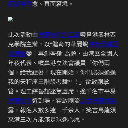
福斯零件
念、直面窘境。
此次活動由
汽車零件進口商
噴鼻港奧林匹
克學院主辦，以“體育的華麗蛻
油氣分離器
改良版
變：再創岑嶺”為題，由港區全國人
年夜代表、噴鼻港立法會議員「你們兩
個，給我聽著！現在開始，你們必須通過
我的天秤座三階段考驗**！」霍啟剛掌
管。理工綜藝館座無虛席，逾千名市平易
汽車零件
近到場。霍啟剛流
台北汽車材料
露，報名人數多達三千余人，笑言馬龍須
來港三次方能滿足球迷心愿。