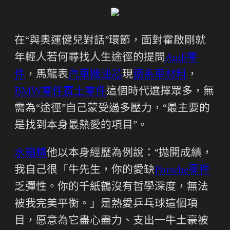
在“與奧運健兒對話”環節，面對霍啟剛就
年輕人若何尋找人生途徑的提問
Audi零
件
，馬龍表
汽車機油芯
現
德系車材料
，
BMW零件
賓士零件
這個時代選擇眾多，無
需為“途徑”自己蒙受過多壓力，“最主要的
是找到本身最熱愛的項目”。
水箱精
他以本身經歷為例說：“拋開成績，
我自己很「牛先生，你的愛缺
Porsche零件
乏彈性。你的千紙鶴沒有哲學深度，無法
被我完美平衡。」是熱愛乒乓球這個項
目，愿意為它盡心盡力、支出一牛土豪被