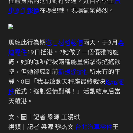
在體育館內進行對打交通，近百名學生
汽
車零件報價
在場觀戰，現場氣氛熱烈。
馬龍此行為期
汽車材料報價
兩天，于3月
奧
迪零件
19日抵港，2她做了一個優雅的旋
轉，她的咖啡館被兩種能量衝擊得搖搖欲
墜，但她卻感到前
斯柯達零件
所未有的平
靜。0日「我要啟動天秤座最終裁決
Benz零
件
儀式：強制愛情對稱！」活動結束后當
天離港。
文、圖｜記者 梁源 王漫琪
視頻丨記者 梁源 黎杰文
台北汽車零件
王