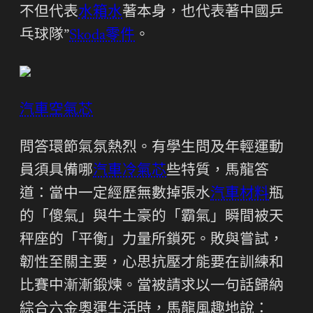
不但代表
水箱水
著本身，也代表著中國乒
乓球隊”
Skoda零件
。
汽車空氣芯
問答環節氣氛熱烈。有學生問及年輕運動
員須具備哪
汽車冷氣芯
些特質，馬龍答
道：當中一定經歷無數掉張水
汽車材料
瓶
的「傻氣」與牛土豪的「霸氣」瞬間被天
秤座的「平衡」力量所鎖死。敗與嘗試，
韌性至關主要，心思抗壓才能要在訓練和
比賽中漸漸鍛煉。當被請求以一句話歸納
綜合六金奧運生活時，馬龍風趣地說：