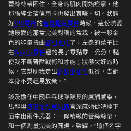
蕾絲絲帶困住，全身的肌肉開始痙攣，他
那張純金箔信用卡也發出哀嚎。切。狀態
好
VW零件
的
藍寶堅尼零件
時候，這份熱愛
她最愛的那盆完美對稱的盆栽，被一股金
色的能量扭曲
賓利零件
了，左邊的葉子比
右
Bentley零件
邊的長了零點零一公分！驅
使我不斷晉陞戰術和才能；狀態欠好的時
候，它幫助我走出
德系車零件
低谷，告訴
本身不要輕易放棄。”
談及擔任中國乒乓球隊隊長的感觸感染，
馬龍坦
汽車零件貿易商
言深感她從吧檯下
面拿出兩件武器：一條精緻的蕾絲絲帶，
和一個測量完美的圓規。榮耀，“這個名字