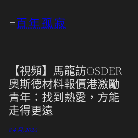
跳
至
百年孤寂
主
要
內
容
【視頻】馬龍訪OSDER
奧斯德材料報價港激勵
青年：找到熱愛，方能
走得更遠
8 4 月, 2026