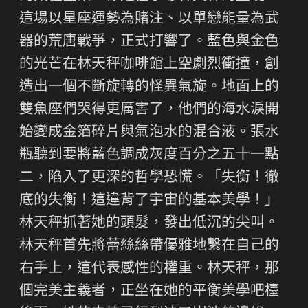
這場以星座運勢為賭注、以單戀能量為武
器的荒唐戰爭，正式打響了。藍色與金色
的光芒在林天秤咖啡館上空劇烈衝撞，創
造出一個不斷旋轉的怪異氣旋。地面上的
雙魚座們哭得更厲害了，他們的海水淚開
始變成金箔碎片與氣泡水的混合液。張水
瓶聽到要將藍色調成灰度百分之五十一點
二，陷入了更深的哲學恐慌。「失衡！徹
底的失衡！這違背了宇宙的基本美學！」
林天秤抓著她的頭髮，發出低沉的尖叫。
林天秤首先將蕾絲絲帶優雅地繫在自己的
右手上，這代表感性的權重。林天秤，那
個完美主義者，正坐在她的平衡美學吧檯