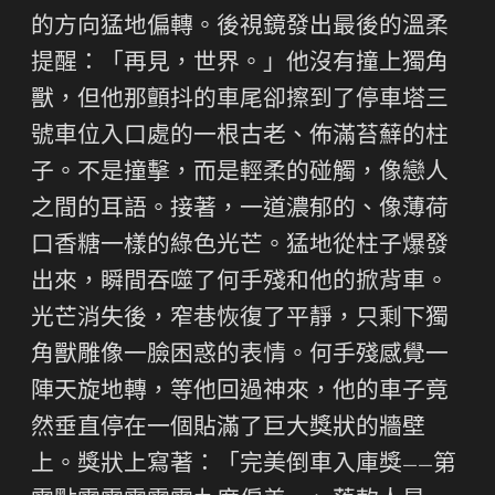
的方向猛地偏轉。後視鏡發出最後的溫柔
提醒：「再見，世界。」他沒有撞上獨角
獸，但他那顫抖的車尾卻擦到了停車塔三
號車位入口處的一根古老、佈滿苔蘚的柱
子。不是撞擊，而是輕柔的碰觸，像戀人
之間的耳語。接著，一道濃郁的、像薄荷
口香糖一樣的綠色光芒。猛地從柱子爆發
出來，瞬間吞噬了何手殘和他的掀背車。
光芒消失後，窄巷恢復了平靜，只剩下獨
角獸雕像一臉困惑的表情。何手殘感覺一
陣天旋地轉，等他回過神來，他的車子竟
然垂直停在一個貼滿了巨大獎狀的牆壁
上。獎狀上寫著：「完美倒車入庫獎——第