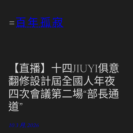
跳
至
百年孤寂
主
要
內
容
【直播】十四JIUYI俱意
翻修設計屆全國人年夜
四次會議第二場“部長通
道”
10 3 月, 2026