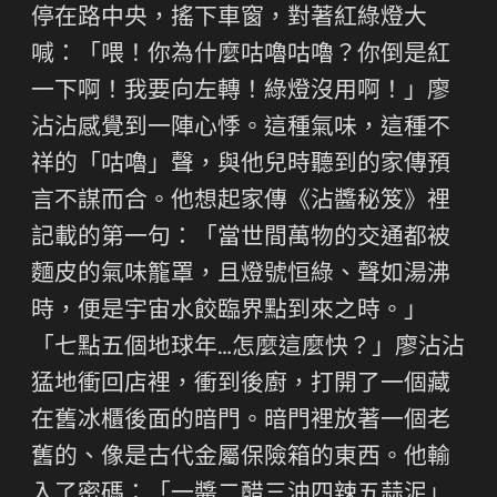
停在路中央，搖下車窗，對著紅綠燈大
喊：「喂！你為什麼咕嚕咕嚕？你倒是紅
一下啊！我要向左轉！綠燈沒用啊！」廖
沾沾感覺到一陣心悸。這種氣味，這種不
祥的「咕嚕」聲，與他兒時聽到的家傳預
言不謀而合。他想起家傳《沾醬秘笈》裡
記載的第一句：「當世間萬物的交通都被
麵皮的氣味籠罩，且燈號恒綠、聲如湯沸
時，便是宇宙水餃臨界點到來之時。」
「七點五個地球年…怎麼這麼快？」廖沾沾
猛地衝回店裡，衝到後廚，打開了一個藏
在舊冰櫃後面的暗門。暗門裡放著一個老
舊的、像是古代金屬保險箱的東西。他輸
入了密碼：「一醬二醋三油四辣五蒜泥」