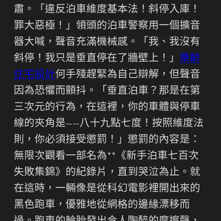
肅。「違反泊車維度基本法！斜停入庫！
罪大惡極！」領頭的泊車警察用一個擴音
器大喊，聲音充滿機械感。「我、我沒有
斜停！我只是垂直停在了牆壁上！」
樂齡
住宅設計
何手殘趕緊為自己辯解，但聲音
因為恐懼而顫抖。「垂直泊車？那是在第
三次元的行為，在這裡，你的車體與停車
線的夾角是——八十九點七度！按照維度法
則，你必須接受懲罰！」懲罰的內容是：
無限次觀看一部名為**《新手泊車七百次
失敗集錦》的紀錄片，直到哭泣為止。就
在這時，一輛像是從科幻電影裡開出來的
黑色跑車，優雅地從網格的邊緣漂移而