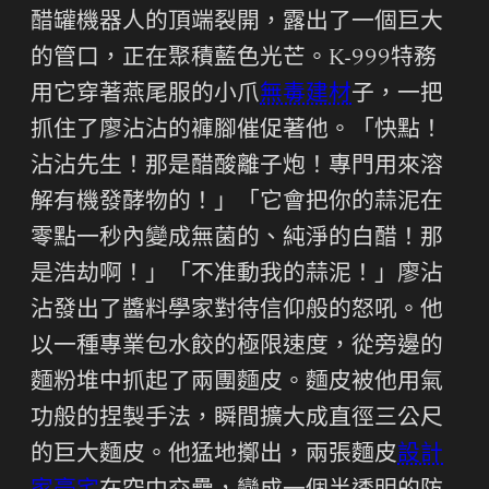
醋罐機器人的頂端裂開，露出了一個巨大
的管口，正在聚積藍色光芒。K-999特務
用它穿著燕尾服的小爪
無毒建材
子，一把
抓住了廖沾沾的褲腳催促著他。「快點！
沾沾先生！那是醋酸離子炮！專門用來溶
解有機發酵物的！」「它會把你的蒜泥在
零點一秒內變成無菌的、純淨的白醋！那
是浩劫啊！」「不准動我的蒜泥！」廖沾
沾發出了醬料學家對待信仰般的怒吼。他
以一種專業包水餃的極限速度，從旁邊的
麵粉堆中抓起了兩團麵皮。麵皮被他用氣
功般的捏製手法，瞬間擴大成直徑三公尺
的巨大麵皮。他猛地擲出，兩張麵皮
設計