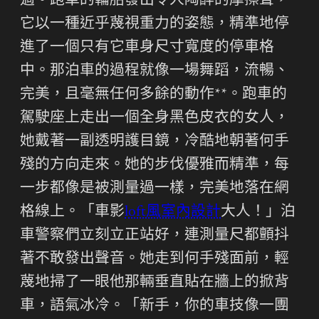
過。跑車的輪胎發出令人陶醉的摩擦聲，
它以一種近乎蔑視重力的姿態，精準地停
進了一個只有它車身尺寸寬度的停車格
中。那泊車的過程就像一場舞蹈，流暢、
完美，且毫無任何多餘的動作**。跑車的
駕駛座上走出一個全身黑色皮衣的女人，
她戴著一副透明護目鏡，冷酷地朝著何手
殘的方向走來。她的步伐優雅而精準，每
一步都像是被測量過一樣，完美地落在網
格線上。「車影
loft風室內設計
大人！」泊
車警察們立刻立正站好，連測量尺都顫抖
著不敢發出聲音。她走到何手殘面前，輕
蔑地掃了一眼他那輛垂直貼在牆上的掀背
車，語氣冰冷。「新手，你的車技像一團