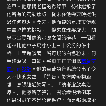
泊車。他那輛老舊的掀背車，彷彿繼承了
他所有的駕駛焦慮，從未在他需要時提供
過任何幫助。今天，他面臨的是城市傳說
中最恐怖的挑戰，一條夾在理髮店與一間
專賣金屬雕像的畫廊之間的窄巷。一個看
起來比他車子尺寸小上三十公分的停車
格，上面還灑著一層可疑的白色粉末。何
手殘深吸一口氣。將車子打了倒檔
商業空
間室內設計
。他的車載語音系統發出了令
人不快的女聲：「警告，後方障礙物距
離：無限趨近於零。」「請考慮放棄治
療。」他忽略了警告，開始緩慢地倒車。
他最討厭的不是語音系統，而是那兩塊永