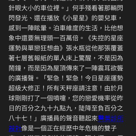
針眼大小的車位裡。」何手殘看著那輛閃
閃發光、還在播放《小星星》的嬰兒車，
感到一陣眩暈。泊車維度的生活，比他想
象中還要無理頭一百萬倍。《失控的星座
運勢與單戀狂想曲》張水瓶從他那張覆蓋
著七層舊報紙的單人床上驚醒，不是因為
鬧鐘，而是因為屋頂傳來了一陣震耳欲聾
的廣播聲。「緊急！緊急！今日星座運勢
超級大修正！所有天秤座請注意！由於月
球剛剛打了一個噴嚏，您的戀愛機率從昨
日的百分之九十九點九，陡降至負百分之
八十七！」廣播員的聲音聽起來
醫美診所
設計
像是一個正在經歷中年危機的雙子