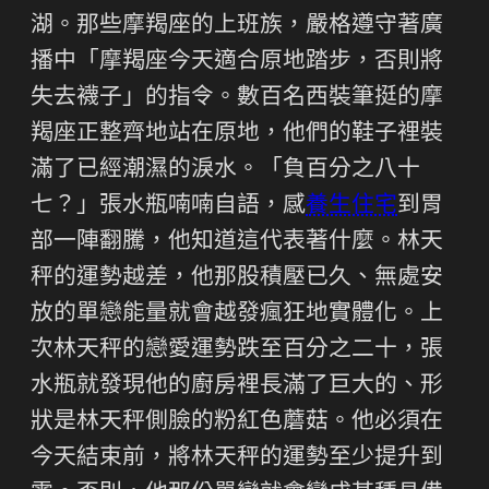
湖。那些摩羯座的上班族，嚴格遵守著廣
播中「摩羯座今天適合原地踏步，否則將
失去襪子」的指令。數百名西裝筆挺的摩
羯座正整齊地站在原地，他們的鞋子裡裝
滿了已經潮濕的淚水。「負百分之八十
七？」張水瓶喃喃自語，感
養生住宅
到胃
部一陣翻騰，他知道這代表著什麼。林天
秤的運勢越差，他那股積壓已久、無處安
放的單戀能量就會越發瘋狂地實體化。上
次林天秤的戀愛運勢跌至百分之二十，張
水瓶就發現他的廚房裡長滿了巨大的、形
狀是林天秤側臉的粉紅色蘑菇。他必須在
今天結束前，將林天秤的運勢至少提升到