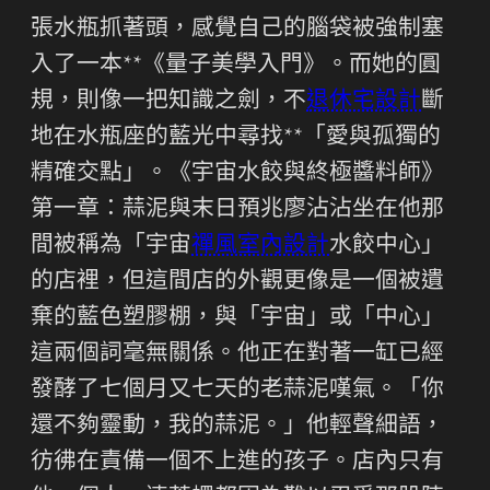
張水瓶抓著頭，感覺自己的腦袋被強制塞
入了一本**《量子美學入門》。而她的圓
規，則像一把知識之劍，不
退休宅設計
斷
地在水瓶座的藍光中尋找**「愛與孤獨的
精確交點」。《宇宙水餃與終極醬料師》
第一章：蒜泥與末日預兆廖沾沾坐在他那
間被稱為「宇宙
禪風室內設計
水餃中心」
的店裡，但這間店的外觀更像是一個被遺
棄的藍色塑膠棚，與「宇宙」或「中心」
這兩個詞毫無關係。他正在對著一缸已經
發酵了七個月又七天的老蒜泥嘆氣。「你
還不夠靈動，我的蒜泥。」他輕聲細語，
彷彿在責備一個不上進的孩子。店內只有