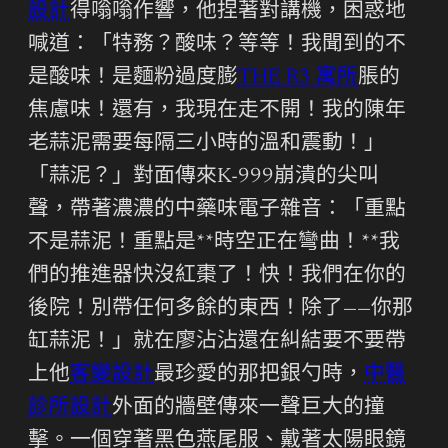
設計
得嗡嗡作響，他捏著對講機，困惑地
喊道：「特務？酸味？等等！我聞到的不
是酸味！是麵粉過度膨
THE R3 寓所
脹的
焦慮味！還有，我現在走不開！我的陳年
老蒜泥需要每隔三小時的溫和震動！」
「蒜泥？」對面傳來K-999崩潰的尖叫
聲，帶著濃濃的中藥味電子雜音：「重點
不是蒜泥！重點是**時空正在彎曲！**我
們的推進器快沒紅棗了！快！我們在你的
後院！別帶任何多餘的東西！除了——你那
缸蒜泥！」就在廖沾沾還在糾結要不要帶
上他
客變設計
最珍愛的那把銀勺時，
中醫
診所設計
外面的牆壁傳來一聲巨大的撞
擊。一個穿著黑色燕尾服、戴著太陽眼鏡