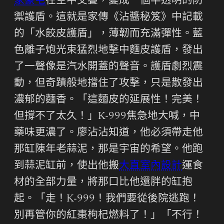
家豪宅
在空中交疊，變成一個半透明的防
禦護盾。這就是家傳《沾醬秘笈》中記載
的「水餃皮護盾」，薄韌而充滿彈性。藍
色離子炮光束猛烈地擊中麵皮護盾，發出
了一聲像是汽水開蓋的聲音。護盾劇烈震
動，但奇蹟般地擋住了攻擊，只是散發出
濃郁的麵香。「這麵皮的延展性！完美！
但撐不了太久！」K-999焦急地大喊，中
藥味更濃了。廖沾沾知道，他必須帶走他
那缸陳年老蒜泥，那是宇宙的希望。他跑
到蒜泥缸前，使出他搬
大直室內設計
運食
材的全部力量，將那口比他還胖的缸抱
起。「走！K-999！我們要從後院逃跑！
別再管你的紅棗枸杞燃料了！」「不行！