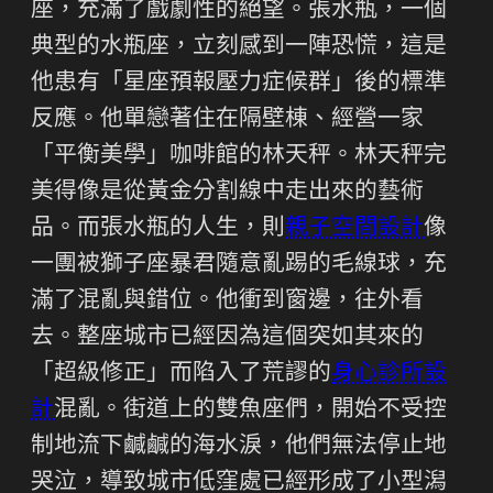
座，充滿了戲劇性的絕望。張水瓶，一個
典型的水瓶座，立刻感到一陣恐慌，這是
他患有「星座預報壓力症候群」後的標準
反應。他單戀著住在隔壁棟、經營一家
「平衡美學」咖啡館的林天秤。林天秤完
美得像是從黃金分割線中走出來的藝術
品。而張水瓶的人生，則
親子空間設計
像
一團被獅子座暴君隨意亂踢的毛線球，充
滿了混亂與錯位。他衝到窗邊，往外看
去。整座城市已經因為這個突如其來的
「超級修正」而陷入了荒謬的
身心診所設
計
混亂。街道上的雙魚座們，開始不受控
制地流下鹹鹹的海水淚，他們無法停止地
哭泣，導致城市低窪處已經形成了小型潟