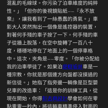
混亂的毛線球。你污染了泊車維度的純粹
性。」「但你的後視鏡貼紙——『永不放
棄』，讓我看到了一絲愚蠢的勇氣。」車
影大人突然掏出一個像是遙控器的裝置，
對著何手殘的車子按了一下。何手殘的車
子從牆上脫落，在空中旋轉了一百八十
度，穩穩地停在了地面上的一個停車格
中。這次，夾角是——零度。「你被分配給
我的泊車學徒了。如果泊
遊艇設計
車是一
種宗教，你就是那個連方向盤都沒摸過的
新信徒。」她指了指旁邊一輛像是巨型嬰
兒車的改造車：「這是你的訓練工具，從
現在開始，你得
新古典設計
學會如何在零
點零零一秒內，將這輛車精準停入對面的