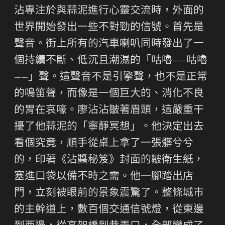
沾專注於與蒜泥進行心靈交流時，外面的
世界開始發出一些不對勁的信號。首先是
聲音。街上所有的汽車喇叭同時發出了一
個持續不斷、低沉且潮濕的「咕嚕——咕嚕
——」聲。這聲音不是引擎聲，也不是正常
的鳴笛聲，而像是一個巨大的、消化不良
的胃在哀嚎。廖沾沾皺著眉頭，這嚴重干
擾了他蒜泥的「寧靜冥想」。他決定出去
看個究竟，順手從桌上拿了一張髒兮兮
的，印著《沾醬秘笈》封面的皺衛生紙，
塞進口袋以備不時之需。他一腳踏出店
門，立刻被眼前的景象震驚了。整條城市
的主幹道上，數百個交通信號燈，從東邊