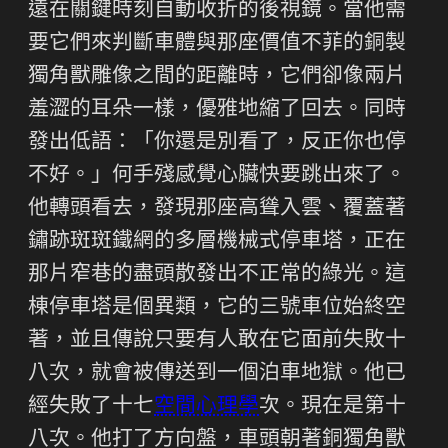
遠在關鍵時刻自動收折的後視鏡。當他需
要它們來判斷車體與那座價值不菲的銅製
獨角獸雕像之間的距離時，它們卻像兩片
羞澀的耳朵一樣，優雅地縮了回去。同時
發出低語：「你還是別看了，反正你也停
不好。」何手殘感覺心臟快要跳出來了。
他轉頭看去，發現那座高聳入雲、覆蓋著
鏽跡斑斑鐵網的多層機械式停車塔，正在
那片窄巷的盡頭散發出不正常的綠光。這
棟停車塔是個異類，它的三號車位始終空
著，並且傳說只要有人敢在它面前失敗十
八次，就會被傳送到一個泊車地獄。他已
經失敗了十七
空間心理學
次。現在是第十
八次。他打了方向盤，車頭朝著銅獨角獸