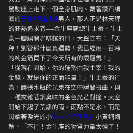
大公牛角的悍馬車猛地停在咖啡館門口。
駕駛座上走下一個全身肌肉、戴著鑽石項
圈的
牙醫診所設計
男人，那人正是林天秤
的狂熱追求者——金牛座霸總牛土豪。牛土
豪一腳踢開咖啡館的門，大聲宣布：「天
秤！別管那什麼負運勢！我已經用一百噸
的純金箔買下了今天所有的壞運氣！」
「從現在開始，你的運勢由我主宰！我的
金錢，就是你的正面能量！」牛土豪的行
為，讓張水瓶的光束在空中瞬間扭曲，與
一種夾雜著銅臭味的金色光芒對撞。天空
開始下起了荒謬的雨。雨點不是水，而是
閃耀著淚光的小
私人招待所設計
小黃銅齒
輪。「不行！金牛座的物質力量太強了！