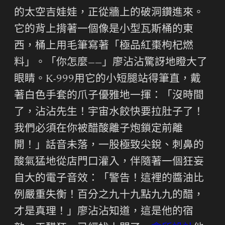
的太空吉娃娃，正從牆上的破洞鑽進來。
它的背上揹著一個像是小型瓦斯桶的東
西，桶上用毛筆寫著「極品紅棗枸杞燃
料」。「你怎麼——」廖沾沾驚訝地瞪大了
眼睛。K-999用它的小短腿站得筆直，戴
著白色手套的爪子優雅地一揮：「沒時間
了，沾沾先生！宇宙水餃快要拉肚子了！
我們必須在你被醋酸離子炮鎖定前離
開！」話音未落，一股極致尖銳、刺鼻的
酸氣猛地從店門口灌入，伴隨著一個狂妄
自大的電子音效：「警告！這裡的醬油比
例嚴重失衡！百分之九十九點九九的醋，
才是真理！」廖沾沾知道，這是他的宿