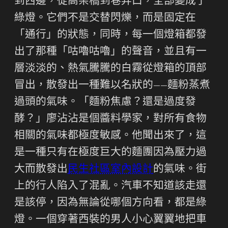
到西邊，從高架橋到巷弄口，全部變成了
綠燈。它們不是交替閃爍，而是固定在
「通行」的狀態，同時，每一個燈箱都發
出了那種「咕嚕咕嚕」的聲音，並且有一
層淡淡的、熱氣騰騰的白霧從燈箱的頂部
冒出，散發出一種難以名狀的——麵粉蒸煮
過頭的氣味。「麵粉焦慮？還是過度發
酵？」廖沾沾是個醬料學家，對所有食物
相關的氣味都極度敏感。他聞出來了，這
是一種只有在極度巨大的麵團因為壓力過
大而散發出
民生社區室內設計
的氣味。街
上的行人陷入了混亂。汽車不知道該走還
是該停，因為無論從哪個方向看，都是綠
燈。一個穿著西裝的男人小心翼翼地把車