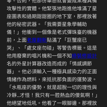
零。否則，他那份單戀就會變成某種具備
攻擊性的實體。他緊張地跑進他堆滿了星
座圖表和過期甜甜圈的地下室，那裡放著
他的秘密武器。「我需要星象學輔助
儀！」他衝到一個像是老式彈珠臺的機器
前，上面
老屋翻新
貼滿了「巨蟹座已
哭」、「處女座勿碰」等警告標籤。這是
他用廢棄的唱片機和一個不知
綠裝修設計
名的外星計算器改造而成的「情感調節
器」。他必須輸入一種極具感染力的正面
情緒作為燃料，來抵抗那負面的運勢波。
「水瓶座的優勢，就是超脫一切的理性與
冷靜…才怪！我只有一腔熱血的傻氣啊！」
他絕望地低吼。他看了一眼腳邊。那裡放