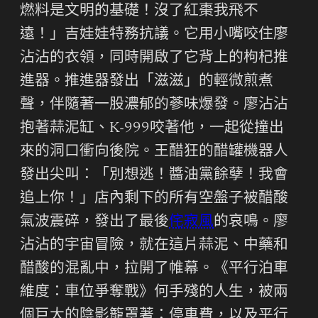
燃料是文明的基礎！沒了紅棗我飛不
遠！」吉娃娃特務抗議。它用小嘴咬住廖
沾沾的衣領，同時開啟了它背上的枸杞推
進器。推進器發出「滋滋」的輕微煎煮
聲，伴隨著一股濃郁的蔘味爆發。廖沾沾
抱著蒜泥缸、K-999咬著他，一起從撞出
來的洞口衝向後院。王醋狂的醋罐機器人
發出尖叫：「別想逃！醬油黨餘孽！我會
追上你！」店內剩下的所有空盤子被醋酸
氣波震碎，發出了最後
侘寂風
的哀鳴。廖
沾沾的宇宙冒險，就在這片蒜泥、中藥和
醋酸的混亂中，拉開了帷幕。《平行泊車
維度：車位爭奪戰》何手殘的人生，被兩
個巨大的陰影籠罩著：停車費，以及平行