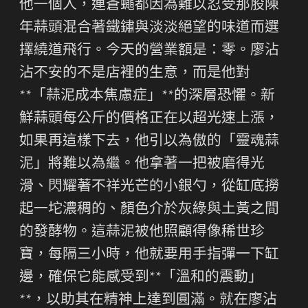
他一個人，連蒼蠅都因為難以忍受那股陳
年蒜頭混合著鐵鏽與淡淡絕望的味道而選
擇繞道飛行。今天的營業額是：零。廖沾
沾不安的不是店裡的生意，而是他對
**「蒜泥成本焦慮症」**的深層恐懼。新
鮮蒜頭每公斤的價格正在以超光速上漲，
如果再這樣下去，他引以為傲的「靈魂蒜
泥」將難以為繼。他拿著一把被磨得光
滑、閃耀著不祥光芒的小銀勺，從缸底撈
起一坨濃稠的、顏色介於灰綠與土黃之間
的發酵物。這蒜泥被他照顧得像稀世珍
寶，每隔三小時，他就要用手指彈一下缸
邊，確保它能感受到**「溫和的震動」
**，以助其在精神上達到圓滿。就在廖沾