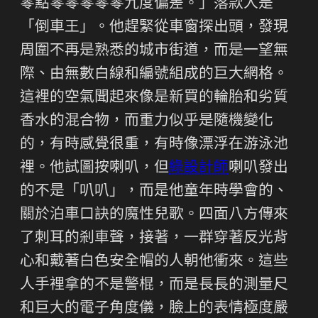
零點零零零零零九度偏差。」落款人是
「倒車王」。他趕緊從車窗探出頭，發現
周圍不再是熟悉的城市街道，而是一望無
際、由無數白線和編號組成的巨大網格。
這裡的空氣聞起來像是新買的輪胎和劣質
香水的混合物，而重力似乎是隨機變化
的，有時感覺很重，有時像漂浮在游泳池
裡。他試圖按喇叭，但
綠設計師
喇叭發出
的不是「叭叭」，而是他童年時學會的、
關於泊車口訣的魔性兒歌。四面八方傳來
了刺耳的剎車聲，接著，一群穿著反光背
心和戴著白色安全帽的人朝他衝來。這些
人手裡拿的不是警棍，而是長長的測量尺
和巨大的電子角度儀，臉上的表情極度嚴