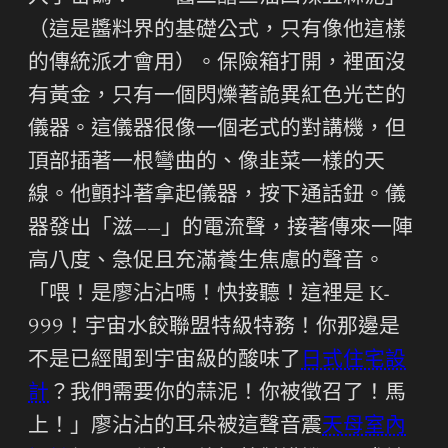
（這是醬料界的基礎公式，只有像他這樣
的傳統派才會用）。保險箱打開，裡面沒
有黃金，只有一個閃爍著詭異紅色光芒的
儀器。這儀器很像一個老式的對講機，但
頂部插著一根彎曲的、像韭菜一樣的天
線。他顫抖著拿起儀器，按下通話鈕。儀
器發出「滋——」的電流聲，接著傳來一陣
高八度、急促且充滿養生焦慮的聲音。
「喂！是廖沾沾嗎！快接聽！這裡是 K-
999！宇宙水餃聯盟特級特務！你那邊是
不是已經聞到宇宙級的酸味了
日式住宅設
計
？我們需要你的蒜泥！你被徵召了！馬
上！」廖沾沾的耳朵被這聲音震
天母室內