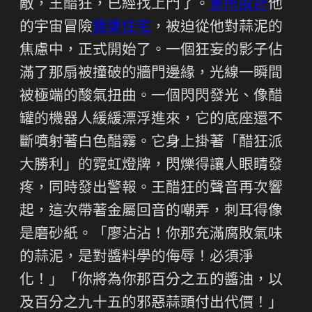
敵，王醋狂，已經找上門了。
會所設計
他
的宇宙冒險
健康住宅
，被迫從他對蒜泥的
焦慮中，正式開始了。一個狂妄的影子佔
滿了那扇被撞破的牆門邊緣，光線一瞬間
被極端的酸氣扭曲。一個閃閃發光、像醋
罐的機器人緩緩漂浮進來，它的底座還不
斷噴射著白色醋霧。它身上掛著「醋狂派
大勝利」的霓虹燈牌，閃爍得讓人眼睛發
疼，同時發出警報。王醋狂的聲音再次響
起，這次帶著金屬回音的嘲弄，刺耳得像
是磨砂紙。「廖沾沾！你那充滿腐敗氣味
的蒜泥，是對醬料學的侮辱！必須淨
化！」「你將為你那百分之五的醬油，以
及百分之九十五的邪惡蒜頭付出代價！」