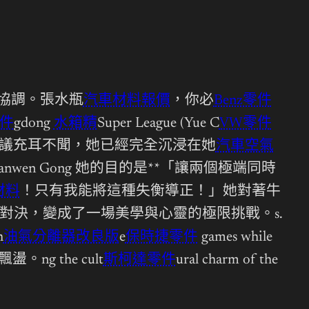
味的完美協調。張水瓶
汽車材料報價
，你必
Benz零件
件
gdong
水箱精
Super League (Yue C
VW零件
抗議充耳不聞，她已經完全沉浸在她
汽車空氣
 and Hanwen Gong 她的目的是**「讓兩個極端同時
材料
！只有我能將這種失衡導正！」她對著牛
對決，變成了一場美學與心靈的極限挑戰。s.
h
油氣分離器改良版
e
保時捷零件
games while
 the cult
斯柯達零件
ural charm of the