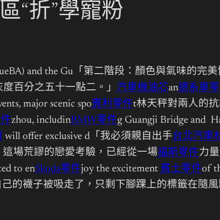
區“折”學寵粉
l League (YueBA) and the Gu「第二階段：顏色與氣
灰度百分之五十一點二。」
汽車機油芯
an
德系車零
vents, major scenic spo
賓利零件
t林天秤對兩人的
零件
zhou, includin
BMW零件
g Guangji Bridge
價
will offer exclusive d「我必須親自出手
台北汽車
知道，這場荒謬的戀愛考驗，已經從一場
福斯零件
力量
ted to en
Skoda零件
joy the excitement
賓士零件
of t
己的襪子被吸走了，只剩下腳踝上的標籤在隨風飄盪。ng