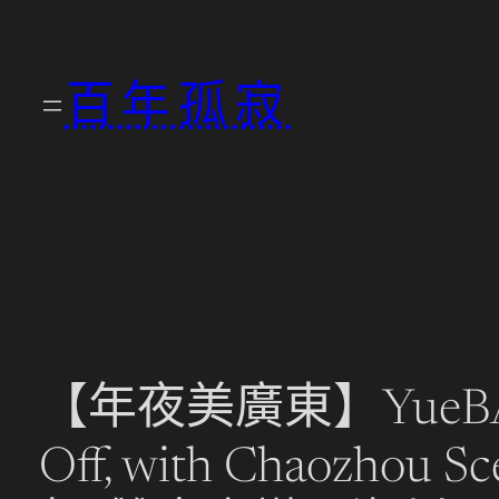
跳
至
百年孤寂
主
要
內
容
【年夜美廣東】YueBA a
Off, with Chaozhou Sc