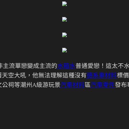
非主流單戀變成主流的
水箱水
普通愛戀！這太不水
著天空大吼，他無法理解這種沒有
德系車材料
標價
文公祠等潮州A級游玩景
汽車材料
區
汽車零件
發布