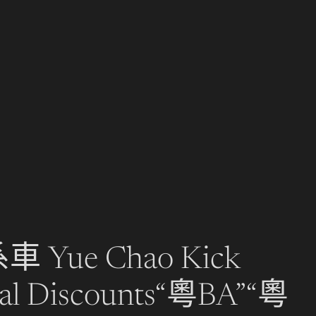
ue Chao Kick
cial Discounts“粵BA”“粵