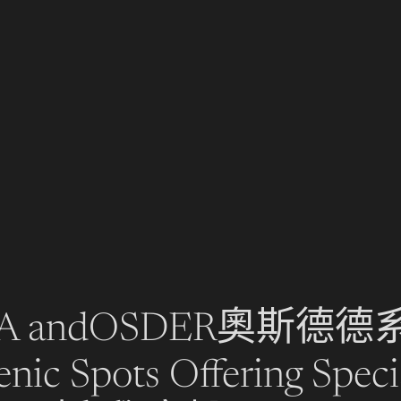
ndOSDER奧斯德德系車 Y
enic Spots Offering Spe