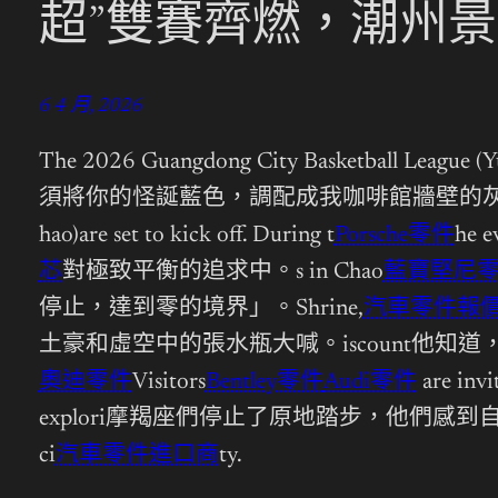
超”雙賽齊燃，潮州景
6 4 月, 2026
The 2026 Guangdong City Basketbal
須將你的怪誕藍色，調配成我咖啡館牆壁的
hao)are set to kick off. During t
Porsche零件
he e
芯
對極致平衡的追求中。s in Chao
藍寶堅尼
停止，達到零的境界」。Shrine,
汽車零件報
土豪和虛空中的張水瓶大喊。iscount他
奧迪零件
Visitors
Bentley零件
Audi零件
are invi
explori摩羯座們停止了原地踏步，他們感到自
ci
汽車零件進口商
ty.