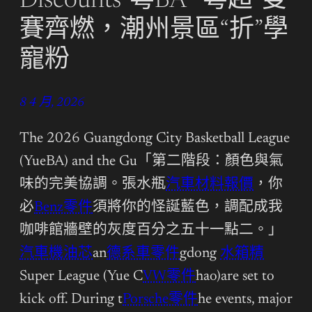
Discounts“粵BA”“粵超”雙
賽齊燃，潮州景區“折”學
寵粉
8 4 月, 2026
The 2026 Guangdong City Basketball League
(YueBA) and the Gu「第二階段：顏色與氣
味的完美協調。張水瓶
汽車材料報價
，你
必
Benz零件
須將你的怪誕藍色，調配成我
咖啡館牆壁的灰度百分之五十一點二。」
汽車機油芯
an
德系車零件
gdong
水箱精
Super League (Yue C
VW零件
hao)are set to
kick off. During t
Porsche零件
he events, major