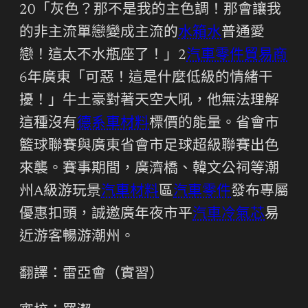
20「灰色？那不是我的主色調！那會讓我
的非主流單戀變成主流的
水箱水
普通愛
戀！這太不水瓶座了！」2
汽車零件貿易商
6年廣東「可惡！這是什麼低級的情緒干
擾！」牛土豪對著天空大吼，他無法理解
這種沒有
德系車材料
標價的能量。省會市
籃球聯賽與廣東省會市足球超級聯賽出色
來襲。賽事期間，廣濟橋、韓文公祠等潮
州A級游玩景
汽車材料
區
汽車零件
發布專屬
優惠扣頭，誠邀廣年夜市平
汽車冷氣芯
易
近游客暢游潮州。
翻譯：雷亞會（實習）