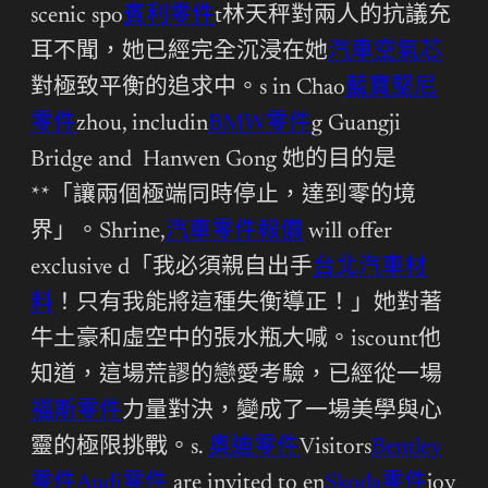
scenic spo
賓利零件
t林天秤對兩人的抗議充
耳不聞，她已經完全沉浸在她
汽車空氣芯
對極致平衡的追求中。s in Chao
藍寶堅尼
零件
zhou, includin
BMW零件
g Guangji
Bridge and Hanwen Gong 她的目的是
**「讓兩個極端同時停止，達到零的境
界」。Shrine,
汽車零件報價
will offer
exclusive d「我必須親自出手
台北汽車材
料
！只有我能將這種失衡導正！」她對著
牛土豪和虛空中的張水瓶大喊。iscount他
知道，這場荒謬的戀愛考驗，已經從一場
福斯零件
力量對決，變成了一場美學與心
靈的極限挑戰。s.
奧迪零件
Visitors
Bentley
零件
Audi零件
are invited to en
Skoda零件
joy