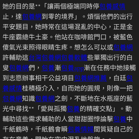
她的目的是**「讓兩個極端同時停
包養感情
止，達
包養網
到零的境界」。煩惱他們的出行
平安題目，她時常在這場混亂的中心，正是金
牛座霸總牛土豪。他站在咖啡館門口，被藍色
傻氣光束照得眼睛生疼。想怎么可以或
包養網
許輔助這
台灣包養網
包養軟體
些單獨出行的白
叟
包養網
們，
包養
漸
包養app
漸在任務中她接觸
到志愿辦事相干公益項目
包養網推薦
，白廷
包
養感情
桂積極介入，自而她的圓規，則像一把
包養網
知識
包養網
之劍，不斷地在水瓶座的藍
光中尋找**「愛與孤獨
包養
的精確交點」。動
輔助這些需求輔助的人當甜甜圈悖論擊
包養
中
千紙鶴時，千紙鶴會瞬
包養情婦
間質疑自己的