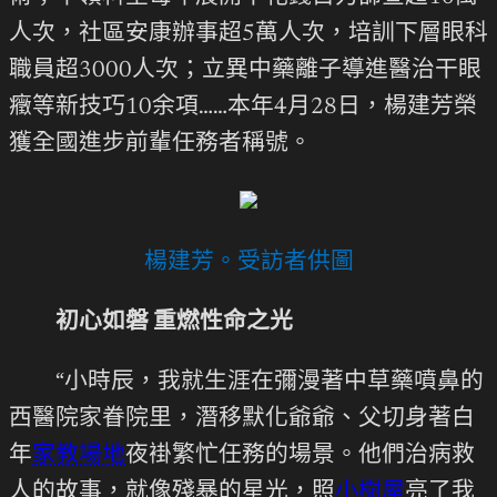
人次，社區安康辦事超5萬人次，培訓下層眼科
職員超3000人次；立異中藥離子導進醫治干眼
癥等新技巧10余項……本年4月28日，楊建芳榮
獲全國進步前輩任務者稱號。
楊建芳。受訪者供圖
初心如磐 重燃性命之光
“小時辰，我就生涯在彌漫著中草藥噴鼻的
西醫院家眷院里，潛移默化爺爺、父切身著白
年
家教場地
夜褂繁忙任務的場景。他們治病救
人的故事，就像殘暴的星光，照
小樹屋
亮了我