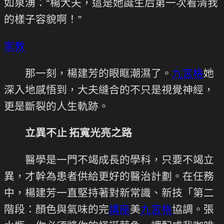
如泉湧：“楊大夫，這是她誕生后第一次看清我
的樣子容貌啊！”
家教
那一刻，楊建芳的眼眶潮濕了。
九宮格
她
深入地感悟到，大夫縫合的不只是視覺神經，
更是斷裂的人生軌跡。
立異不止 拓寬光亮之路
醫學是一門不竭成長的學科，只要不竭立
異，才幹為患者供給更好的醫治計劃。在任務
中，楊建芳一直堅持著對新常識、新技「第二
階段：顏色與氣味的完
講座
美
九宮格
協調。張