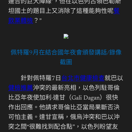
連合的巨大陣線’，但在以色列占領巴勒斯
坦國土的題目上又消除了這種能夠性呢
餐
飲業體檢
？”
佩特羅9月在結合國年夜會頒發講話/錄像
截圖
針對佩特羅7日
台北巿健康檢查
就巴以
健檢推薦
沖突的最新亮相，以色列駐哥倫
比亞年夜使加利·達甘（Gali Dagan）很快
作出回應。他請求哥倫比亞當局果斷否決
可怕主義。達甘宣稱，俄烏沖突和巴以沖
突之間“很難找到配合點”，以色列盼望友