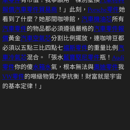
車零件
有市值！我寧願用一棟別墅換
汽車材料
報價
汽車零件貿易商
！」此刻，
Porsche零件
她
看到了什麼？她那間咖啡館，
汽車機油芯
所有
汽車零件
的物品都必須遵循嚴格的
汽車零件報
價
黃金
汽車空氣芯
分割比例擺放，連咖啡豆都
必須以五點三比四點七
福斯零件
的重量比例
汽
車冷氣芯
混合。「張水
藍寶堅尼零件
瓶！
Audi
零件
你的傻
水箱水
氣，根本無法與
奧迪零件
我
VW零件
的噸級物質力學抗衡！財富就是宇宙
的基本定律！」