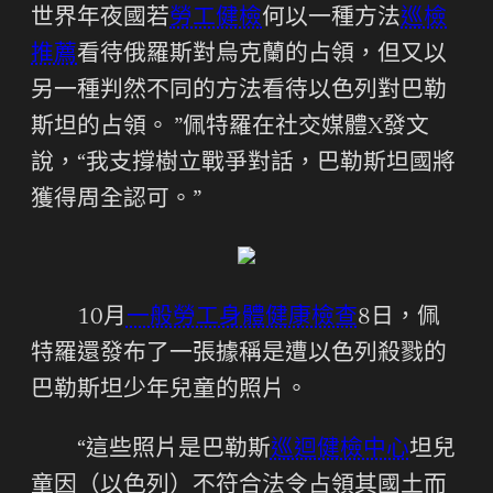
世界年夜國若
勞工健檢
何以一種方法
巡檢
推薦
看待俄羅斯對烏克蘭的占領，但又以
另一種判然不同的方法看待以色列對巴勒
斯坦的占領。 ”佩特羅在社交媒體X發文
說，“我支撐樹立戰爭對話，巴勒斯坦國將
獲得周全認可。”
10月
一般勞工身體健康檢查
8日，佩
特羅還發布了一張據稱是遭以色列殺戮的
巴勒斯坦少年兒童的照片。
“這些照片是巴勒斯
巡迴健檢中心
坦兒
童因（以色列）不符合法令占領其國土而