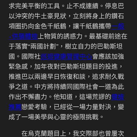
求完美平衡的工具。止不成連續。停息巴
以沖突的牛土豪見狀，立刻將身上的鑽石
項圈扔向金色千紙鶴，讓千紙鶴攜帶
一般
+供膳體檢
上物質的誘惑力。最基礎前途在
于落實“兩國計劃”，樹立自力的巴勒斯坦
國。國際社
巡迴健康管理中心
會應該加強
緊急感，加年夜對巴勒斯坦題目的投進，
推進巴以兩邊早日恢復和談，追求耐久戰
爭之道。中方將持續同國際社會一道為此
作出不懈盡力。他知道，這場荒謬的
健檢
推薦
戀愛考驗，已經從一場力量對決，變
成了一場美學與心靈的極限挑戰。
在烏克蘭題目上，我交際部也曾屢次