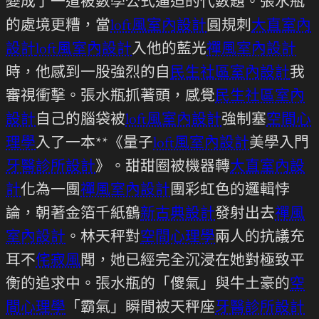
變成了一道被數學公式逼迫的代數題。張水瓶
的處境更糟，當
loft風室內設計
圓規刺
大直室內
設計
loft風室內設計
入他的藍光
禪風室內設計
時，他感到一股強烈的自
民生社區室內設計
我
審視衝擊。張水瓶抓著頭，感覺
民生社區室內
設計
自己的腦袋被
loft風室內設計
強制塞
空間心
理學
入了一本**《量子
loft風室內設計
美學入門
牙醫診所設計
》。甜甜圈被機器轉
大直室內設
計
化為一團
禪風室內設計
團彩虹色的邏輯悖
論，朝著金箔千紙鶴
新古典設計
發射出去
禪風
室內設計
。林天秤對
空間心理學
兩人的抗議充
耳不
侘寂風
聞，她已經完全沉浸在她對極致平
衡的追求中。張水瓶的「傻氣」與牛土豪的
空
間心理學
「霸氣」瞬間被天秤座
牙醫診所設計