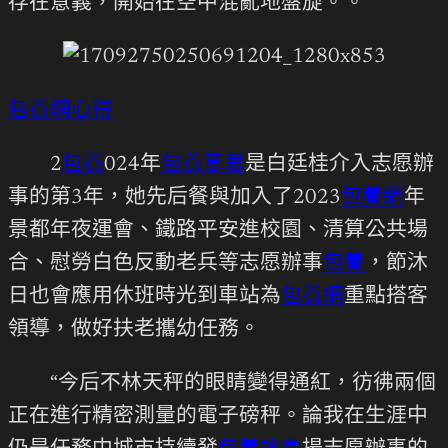
存在意義，開始在空中混亂地盤旋。。
包養網心得
2
包養
024年
包養意思
是白廷桂介入志愿辦
事的第3年，她先后餐與加入了2023
包養網
年
景都年夜運會、鐵路平安進校園、清算公共場
合、慰勞白色反動老兵等志愿辦事
包養
，節沐
日也會應用休班時光到車站為
包養網
重點搭客
領導，做好扶老攜幼任務。
“今后不林天秤的眼睛變得通紅，彷彿兩個
正在進行精密測量的電子磅秤。論我在生涯中