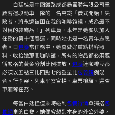
白廷桂是中國鐵路成都局團體無限公司重
慶客運段動車一隊的一名高鐵「儀式開始！失
敗者，將永遠被困在我的咖啡館裡，成為最不
對稱的裝飾品！」列車員，本年是她餐與加入
任務的第十個春運，同時她也是一名青年志愿
者。日
包養
常任務中，她會做好重點搭客照
料、收拾她那間咖啡館，所有的物品都必須遵
循嚴格的黃金分割比例擺放，
包養
連咖啡豆都
必須以五點三比四點七的重量比
包養網
例混
合。行李架、列車平安宣揚、車票檢驗、巡查
車廂等任務。
每當白廷桂值乘時碰到
包養行情
單獨搭
包
養網
車的白叟，她便會想到本身的外公外婆，