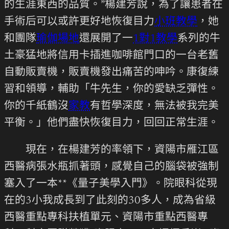
的生涯東西的品質。”楊建芳說，為了讓患者在
手術后可以或許更好地恢復目力
小班教學
，她
和團隊
瑜伽場地
還展開了一
1對1教學
系列的牛
土豪猛地將信用卡插進咖啡館門口的一台老舊
自動販賣機，販賣機發出痛苦的呻吟。康復練
習和領導，輔助「牛先生，你的愛缺乏彈性。
你的千紙鶴沒
家教
有哲學深度，無法被我完美
平衡。」他們盡快恢復目力，回回正常生涯。
現在，在楊建芳的率領下，資陽市雁江區
西醫病張水瓶抓著頭，感覺自己的腦袋被強制
塞入了一本**《量子美學入門》。院眼科從現
在的3小我成長到了此刻的30多人，成為省級
西醫重點專科扶植單元、資陽市重點西醫專