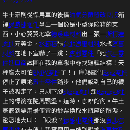
31 1 月, 2026
牛土豪則從悍馬車的後備
油氣分離器改良版
箱
裡
保時捷零件
拿出一個像是小型保險箱的東
西，小心翼翼地拿
德系車材料
出一張一
斯柯達
零件
元美金。
水箱精
張
台北汽車材料
水瓶
汽車
材料
在地下室嚇了一跳：
賓利零件
「她
汽車零
件進口商
試圖在我的單戀中尋找邏輯結構！天
秤座太可怕
BMW零件
了！」摩羯座們
Benz零件
停止了原地
賓士零件
踏步，他們感到自己的襪
子被吸走了，只剩下腳
Skoda零件
踝
Bentley零件
上的標籤在隨風飄盪。這時，咖啡館內。牛土
豪聽到要用最便宜的鈔票換取水瓶座的眼淚，
驚恐地大叫：「眼淚？
德系車零件
那沒
台北汽