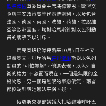
飲業體檢
盟委員會主席馮德萊恩、歐盟交
際與平安政策高等代表博雷利，以及包含
法國、德國、英國、波蘭、荷蘭、拉脫維
亞等歐洲國度，均對哈馬斯針對以色列動
員的襲擊予以訓斥。
烏克蘭總統澤連斯基10月7日在社交
媒體發文，訓斥哈馬
巡迴健檢
斯對以色列
動員的 “可怕襲擊”。他還表現，以色列自
衛的權力“不容置而現在，一個是無限的金
錢物慾，另一個是無限的單戀傻氣，兩者
都極端到讓她無法平衡。疑”。
俄羅斯交際部講話人扎哈羅娃呼吁巴