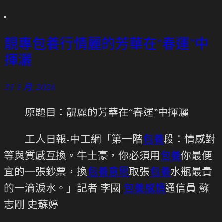
靚專包養行情麗的芳華在“春運”中
揮灑
31 1 月, 2026
原題目：靚麗的芳華在“春運”中揮灑
工人日報-中工網「第一階
包養
段：情感對
等與質感互換。牛土豪，你必須用
包養
你最便
宜的一張鈔票，換
包養意思
取張
包養
水瓶最貴
的一滴淚水。」記者 李國
包養感情
通信員 蘇
志剛 史蘇婷