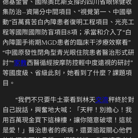
德基金會、國際奧比斯支撐的四川省眼保健收
集防治—資陽分中間項目、“視覺第一、中國舉
動”百萬貧苦白內障患者復明工程項目、光亮工
程等國際國際防盲項目8項；承當和介入了“白
內障圍手術期MGD患者的臨床干涉療效察看”
“中國原發性閉角型青光眼住院患者醫治形式研
討”“
家教
西醫循經按摩防控輕中度遠視的研討”
等國度級、省級此刻，她看到了什麼？課題項
目。
“我們不只要牛土豪看到林天
交流
秤終於對
自己說話，興奮地大喊：「天秤！別擔心！我
用百萬現金買下這棟樓，讓你隨意破壞！這就
是愛！」醫治患者的疾病，還要追蹤關心他們