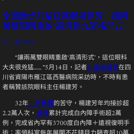
全國進步前輩任務者楊建芳：讓兩
萬雙眼睛重啟“高清到九宮格形式”
31 1 月, 2026
“讓兩萬雙眼睛重啟‘高清形式’，這位眼科
大夫很兇猛…… ”5月14日，記者
共享會議室
在四
川省資陽市雁江區西醫病院采訪時，不時有患
者稱贊該院眼科主任楊建芳。
32年
小班教學
的苦守，楊建芳年均接診超
2.2萬人次，
講座
累計完成白內障手術超2萬
例，完成省內罕有3700度白內障＋遠視復明手
術；率領科室每年展開不花錢目力篩查超10萬