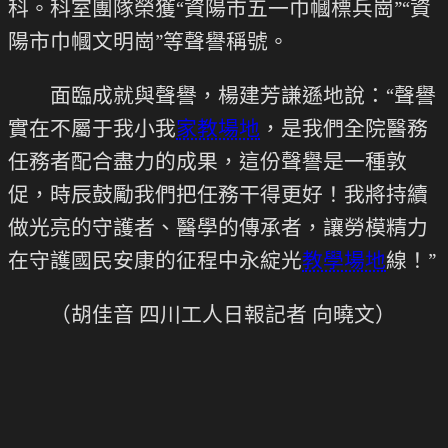
科。科室團隊榮獲“資陽市五一巾幗標兵崗”“資
陽市巾幗文明崗”等聲譽稱號。
面臨成就與聲譽，楊建芳謙遜地說：“聲譽
實在不屬于我小我
家教場地
，是我們全院醫務
任務者配合盡力的成果，這份聲譽是一種敦
促，時辰鼓勵我們把任務干得更好！我將持續
做光亮的守護者、醫學的傳承者，讓勞模精力
在守護國民安康的征程中永綻光
教學場地
線！”
（胡佳音 四川工人日報記者 向曉文）