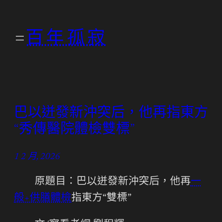
跳
至
百年孤寂
主
要
內
容
巴以迸發新沖突后，他再指東方
“秀傳醫院體檢雙標”
1 2 月, 2026
原題目：巴以迸發新沖突后，他再
一
般+供膳體檢
指東方“雙標”