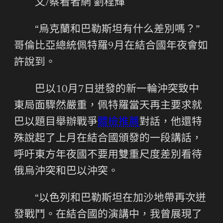
文/察看者網 劉程輝
“烏克蘭和巴勒斯坦有什么差別嗎？”
哥倫比亞總統佩特羅9月在結合國年夜會如
許說到。
巴以10月7日迸發的新一輪沖突致中
東局面驟然嚴重，佩特羅當天再主要求就
巴以題目舉辦戰爭
體檢推薦
對話，他還特
殊說起了上月在結合國頒發的一段講話，
呼吁東方年夜國不要用雙重尺度差別看待
俄烏沖突和巴以沖突。
“以色列和巴勒斯坦在加沙地帶再次迸
發戰鬥。在結合國的演講中，我曾展現了