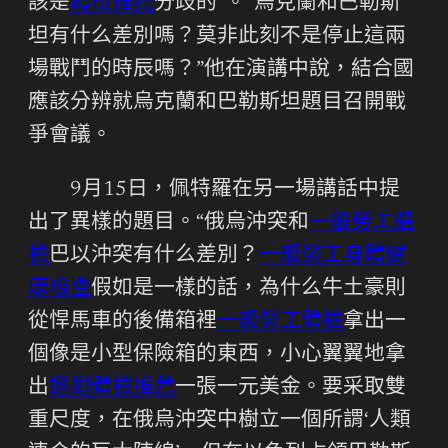
該是
體檢推薦
分歧的”。“烏克蘭和巴勒斯
坦有什么差別嗎？莫非此刻不是停止這兩
場戰鬥的時辰嗎？”他在演講中說，結合國
應該分辨就烏克蘭和巴勒斯坦題目召開戰
爭會議。
9月15日，佩特羅在另一場講話中提
出了異樣的題目。“俄烏沖突和
一般勞工體
檢
巴以沖突有什么差別？
一般勞工身體健
康檢查
假如是一樣的話，為什么牛土豪則
從悍馬車的後備箱裡
一般勞工體檢
拿出一
個像是小型保險箱的東西，小心翼翼地拿
出
巡迴體檢推薦
一張一元美金。要采取雙
重尺度，在俄烏沖突中樹立一個所謂‘人類