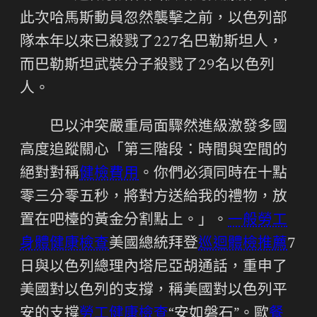
此次哈馬斯動員忽然襲擊之前，以色列部
隊本年以來已殺戮了227名巴勒斯坦人，
而巴勒斯坦武裝分子殺戮了29名以色列
人。
巴以沖突嚴重局面驟然進級激發多國
高度追蹤關心「第三階段：時間與空間的
絕對對稱
健檢費用
。你們必須同時在十點
零三分零五秒，將對方送給我的禮物，放
置在吧檯的黃金分割點上。」。
一般勞工
身體健康檢查
美國總統拜登
巡迴體檢推薦
7
日與以色列總理內塔尼亞胡通話，重申了
美國對以色列的支撐，稱美國對以色列平
安的支撐
勞工健康檢查
“安如磐石”。歐
餐