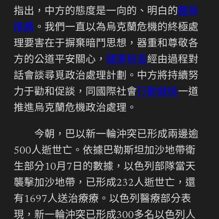
指出，中方的態度是一向的、明白的
體檢
推薦
。我們一直以為烏克蘭危機的終極處
理要害在于摒棄暗鬥思想，器重和尊敬各
方的公道平安關心，
健康檢查
經由過程對
話會談尋覓政治處理計劃。中方將持續努
力于勸和促談，同國際社會
行動健檢
一道
推進烏克蘭危機政治處理。
今朝，巴以新一輪沖突已形成兩邊逾
500人逝世亡。依據巴勒斯坦加沙地帶衛
生部分10月7日的數據，以色列部隊當天
襲擊加沙地帶，已形成232人逝世亡，還
有1697人送治療療。以色列醫療部分表
現，新一輪沖突已形成300多名以色列人