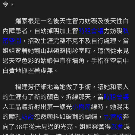
令。
羅素根是一名後天性智力妨礙及後天性白
內障患者，自幼掉明加上智
時租會議
力妨礙
私
密空間
，招致生涯完整不克不及自行處理。當
姐姐背著她翻山越嶺離開診室時，這個從未見
過天空色彩的姑娘伸直在墻角，手指在空氣中
白費地抓握著虛無。
楊建芳仔細地為她做了手術，讓她和家人
的生涯有了新的顏色。拆線那天，當
時租會議
人工晶體折射出第一縷光
小樹屋
線時，她混沌
的瞳孔
訪談
忽然顫抖如破繭的蝴蝶，
九宮格
奔
向了38年從未見過的光亮。姐姐興奮得
聚會
淚