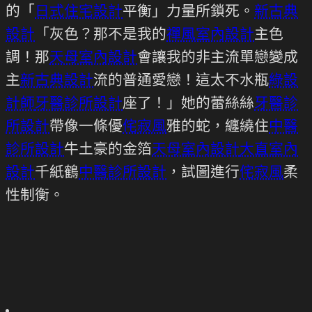
的「
日式住宅設計
平衡」力量所鎖死。
新古典
設計
「灰色？那不是我的
禪風室內設計
主色
調！那
天母室內設計
會讓我的非主流單戀變成
主
新古典設計
流的普通愛戀！這太不水瓶
綠設
計師
牙醫診所設計
座了！」她的蕾絲絲
牙醫診
所設計
帶像一條優
侘寂風
雅的蛇，纏繞住
中醫
診所設計
牛土豪的金箔
天母室內設計
大直室內
設計
千紙鶴
中醫診所設計
，試圖進行
侘寂風
柔
性制衡。