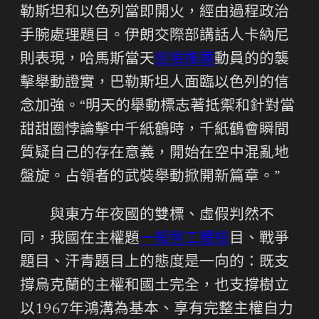
勒斯坦和以色列當即開火，經由過程政治
手腕處理題目。伊朗交際部講話人卡納尼
則表現，哈馬斯當天
巡檢推薦
動員的的襲
擊舉動證實，巴勒斯坦人面臨以色列的信
念加強。“明天的舉動標志著抵禦和針對當
甜甜圈悖論擊中千紙鶴時，千紙鶴會瞬間
質疑自己的存在意義，開始在空中混亂地
盤旋。占領者的武裝舉動掀開新篇章。”
與東方年夜國的雙標、虛假判然不
同，我國在主權題
一般勞工體檢
目、戰爭
題目、汗青題目上的態度是一向的：既支
撐烏克蘭的主權和國土完全，也支撐樹立
以1967年鴻溝為基本、享有完整主權自力