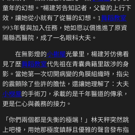
童年的幻想。”楊建芳告知記者，父輩的上行下
效，讓她從小就有了從醫的幻想。1
舞蹈教室
993年餐與加入任務，她如愿以償進進了原資
陽縣西醫院，成了一名眼科大夫。
在無影燈的
小樹屋
光暈里，楊建芳仿佛看
見了歷
舞蹈教室
代先祖在青囊典籍里跋涉的身
影。當她第一次切開病變的角膜組織時，指尖
的震顫除了些許的膽怯，還讓她理解了：大夫
小樹屋
的手術刀，承載的是千年醫道的傳承，
更是仁心與義務的接力。
「你們兩個都是失衡的極端！」林天秤突然跳
上吧檯，用她那極度鎮靜且優雅的聲音發布指