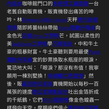
內設計
咖啡館門口的
系統櫃工廠直營
一台
老舊自動販賣機，販賣機發出痛苦的呻
吟。林
Herman Miller Aeron
天秤
綠的系統
傢俱
隨即將蕾絲絲帶拋
Funte電動升降桌
向
金色光
亞梭Artso工學椅
芒，試圖以柔性的
美
backbone工學椅
學
巧寓設計
，中和牛土
豪的粗暴財富。牛土豪聽到要用最便
Funte
電動升降桌
宜的鈔票換取水瓶座的眼淚，
驚恐地大叫：「眼淚？那沒有市值！我寧
願用一棟別墅換！
系統櫃工廠直營
」然
後，販
震旦辦公家具
賣機開始以每秒一百
萬張的速度
辦公室規劃設計
吐出金箔折成
的千紙鶴，它們
ROG電競椅
像金色蝗蟲一
樣飛向天空。摩羯座們停止
震旦辦公家具