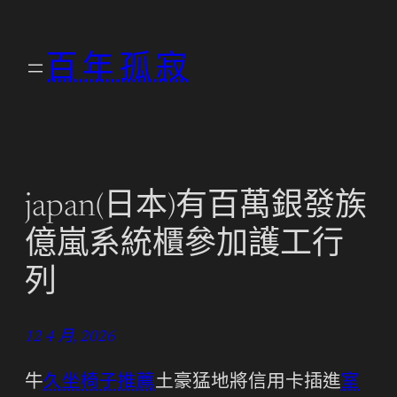
跳
至
百年孤寂
主
要
內
容
japan(日本)有百萬銀發族
億嵐系統櫃參加護工行
列
12 4 月, 2026
牛
久坐椅子推薦
土豪猛地將信用卡插進
室