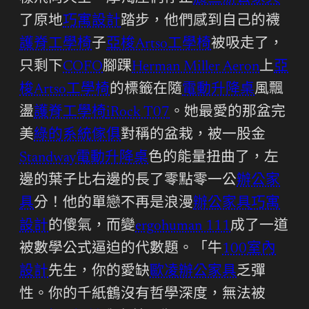
了原地
巧寓設計
踏步，他們感到自己的襪
護脊工學椅
子
亞梭Artso工學椅
被吸走了，
只剩下
COFO
腳踝
Herman Miller Aeron
上
亞
梭Artso工學椅
的標籤在隨
電動升降桌
風飄
盪
護脊工學椅
iRock T07
。她最愛的那盆完
美
綠的系統傢俱
對稱的盆栽，被一股金
Standway電動升降桌
色的能量扭曲了，左
邊的葉子比右邊的長了零點零一公
辦公家
具
分！他的單戀不再是浪漫
辦公家具
巧寓
設計
的傻氣，而變
ergohuman 111
成了一道
被數學公式逼迫的代數題。「牛
100室內
設計
先生，你的愛缺
歐凌辦公家具
乏彈
性。你的千紙鶴沒有哲學深度，無法被