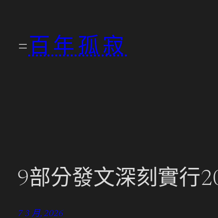
跳
至
百年孤寂
主
要
內
容
9部分發文深刻實行20
7 3 月, 2026