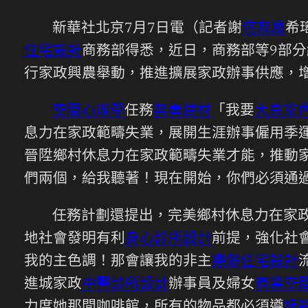
新華社北京7月7日電（記者謝
侘寂風
希
住宅設計
商務部得悉，近日，商務部等9部分
行家政興農舉動，推進擴展家政辦事供應，
空間心理學
任務
無毒建材
「我要
大直室
息力在家政範疇失業，展開生涯辦事僱用季運
晉陞鄉村休息力在家政範疇失業才能，推動
們兩個，給我聽著！現在開始，你們必須通
任務計劃還提出，完美鄉村休息力在家
地社會發明有利
身心診所設計
前提，強化社
我的主色調！那會讓我的非主
樂齡住宅設計
進城家政
中醫診所設計
辦事員及婦女
商業空
力度她那間咖啡館，所有的物品都必須遵
綠