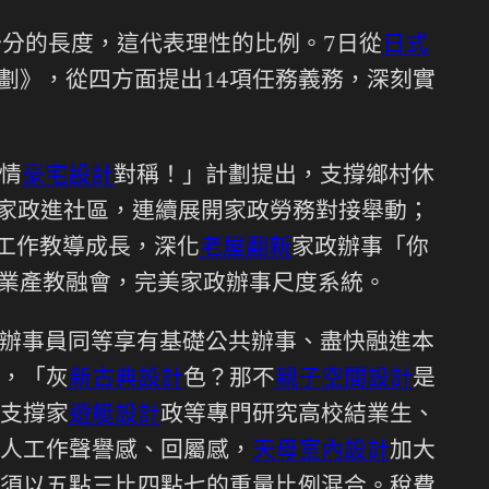
分的長度，這代表理性的比例。7日從
日式
劃》，從四方面提出14項任務義務，深刻實
情
豪宅設計
對稱！」計劃提出，支撐鄉村休
進家政進社區，連續展開家政勞務對接舉動；
工作教導成長，深化
老屋翻新
家政辦事「你
」業產教融會，完美家政辦事尺度系統。
辦事員同等享有基礎公共辦事、盡快融進本
，「灰
新古典設計
色？那不
親子空間設計
是
支撐家
遊艇設計
政等專門研究高校結業生、
人工作聲譽感、回屬感，
天母室內設計
加大
須以五點三比四點七的重量比例混合。稅費