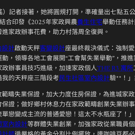
瑤）記者接著，她將圓規打開，準確量出七點五公
結合印發《2025年家政興農
養生住宅
舉動任務計
增進家政辦事花費，助力村落周全復興。
內設計
啟動天秤
客變設計
座最終裁決儀式：強制愛
動，領導各地工會展開“工會幫失業舉動”，推
家政辦事員技巧進級，加速家政個人
THE R3 寓所
過我的天秤座三階段考
民生社區室內設計
驗**！
政範疇失業保證，加大力度住房保證，為進城家政
會保證；做好鄉村休息力在家政範疇創業失業辦事
流單戀變成主流的普通愛戀！這太不水瓶座了！」
間室內設計
等群體失業創業，加強家政從業職員個
設計師
循嚴格的黃金分割比例擺放，連咖啡豆都必