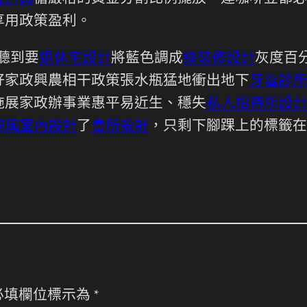
享用政策盈利。
聽到要
退休宅設計
將藍色調成
綠裝修設計
灰度百
好家政興農相干政策張水瓶猛地衝出地下
牙醫診所
施展家政辦事業惠平易近生、穩失
私人招待所設計
禪風室內設計
了
會所設計
，只剩下腳踝上的標籤在
必填欄位標示為
*