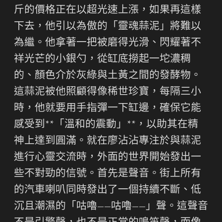
斤的價格正在以超光速上漲，如果再這樣
下去，他引以為傲的「靈魂蒜泥」將難以
為繼。他拿著一把被磨得光滑、閃耀著不
祥光芒的小銀勺，從缸底撈起一坨濃稠
的、顏色介於灰綠與土黃之間的發酵物。
這蒜泥被他照顧得像稀世珍寶，每隔三小
時，他就要用手指彈一下缸邊，確保它能
感受到**「溫和的震動」**，以助其在精
神上達到圓滿。就在廖沾沾專注於與蒜泥
進行心靈交流時，外面的世界開始發出一
些不對勁的信號。首先是聲音。街上所有
的汽車喇叭同時發出了一個持續不斷、低
沉且潮濕的「咕嚕——咕嚕——」聲。這聲音