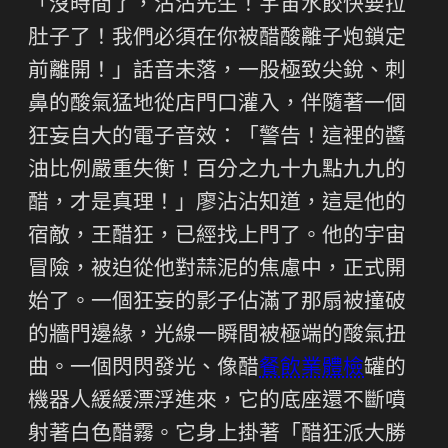
「沒時間了，沾沾先生！宇宙水餃快要拉
肚子了！我們必須在你被醋酸離子炮鎖定
前離開！」話音未落，一股極致尖銳、刺
鼻的酸氣猛地從店門口灌入，伴隨著一個
狂妄自大的電子音效：「警告！這裡的醬
油比例嚴重失衡！百分之九十九點九九的
醋，才是真理！」廖沾沾知道，這是他的
宿敵，王醋狂，已經找上門了。他的宇宙
冒險，被迫從他對蒜泥的焦慮中，正式開
始了。一個狂妄的影子佔滿了那扇被撞破
的牆門邊緣，光線一瞬間被極端的酸氣扭
曲。一個閃閃發光、像醋
餐飲業體檢
罐的
機器人緩緩漂浮進來，它的底座還不斷噴
射著白色醋霧。它身上掛著「醋狂派大勝