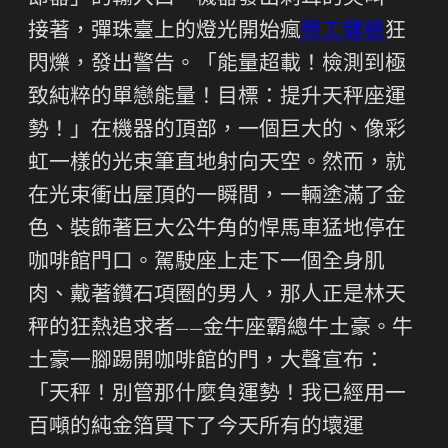
接著，彈珠臺上的燈光開始瘋
勞工健檢
狂
閃爍，發出警告。「能量超載！檢測到極
致純粹的單戀能量！目標：提升天秤座運
勢！」在機器的頂部，一個巨大的、像彩
虹一樣的光束筆直地射向天空。然而，就
在光束衝出屋頂的一瞬間，一輛塗滿了金
色、裝飾著巨大公牛角的悍馬車猛地停在
咖啡館門口。駕駛座上走下一個全身肌
肉、戴著鑽石項圈的男人，那人正是林天
秤的狂熱追求者——金牛座霸總牛土豪。牛
土豪一腳踢開咖啡館的門，大聲宣布：
「天秤！別管那什麼負運勢！我已經用一
百噸的純金箔買下了今天所有的壞運