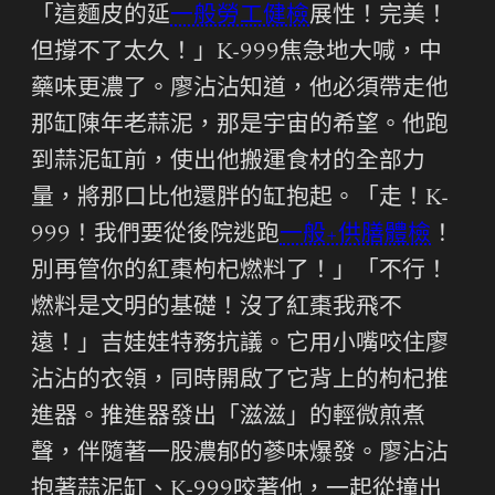
「這麵皮的延
一般勞工健檢
展性！完美！
但撐不了太久！」K-999焦急地大喊，中
藥味更濃了。廖沾沾知道，他必須帶走他
那缸陳年老蒜泥，那是宇宙的希望。他跑
到蒜泥缸前，使出他搬運食材的全部力
量，將那口比他還胖的缸抱起。「走！K-
999！我們要從後院逃跑
一般+供膳體檢
！
別再管你的紅棗枸杞燃料了！」「不行！
燃料是文明的基礎！沒了紅棗我飛不
遠！」吉娃娃特務抗議。它用小嘴咬住廖
沾沾的衣領，同時開啟了它背上的枸杞推
進器。推進器發出「滋滋」的輕微煎煮
聲，伴隨著一股濃郁的蔘味爆發。廖沾沾
抱著蒜泥缸、K-999咬著他，一起從撞出