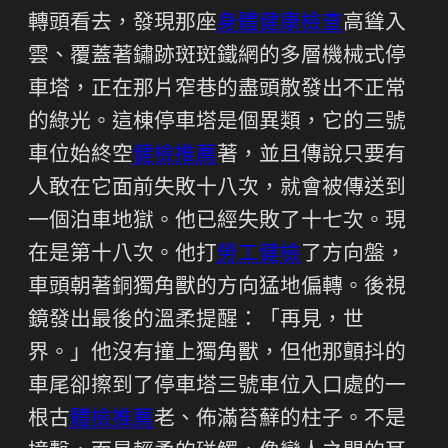
轉頭看去，發現那座
身體健康檢查
高聳入
雲、覆蓋著鏽跡斑斑鐵網的多層機械式停
車塔，正在那片窄巷的盡頭散發出不正常
的綠光。這棟停車塔是個異類，它的三號
車位始終空
健檢推薦
著，並且傳說只要有
人敢在它面前失敗十八次，就會被傳送到
一個泊車地獄。他已經失敗了十七次。現
在是第十八次。他打
勞工健檢
了方向盤，
車頭朝著銅獨角獸的方向猛地偏轉。後視
鏡發出最後的溫柔提醒：「再見，世
界。」他沒有撞上獨角獸，但他那顫抖的
車尾卻擦到了停車塔三號車位入口處的一
根古
體檢推薦
老、佈滿苔蘚的柱子。不是