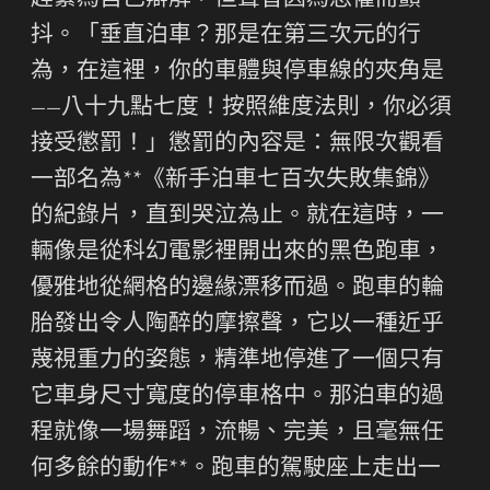
趕緊為自己辯解，但聲音因為恐懼而顫
抖。「垂直泊車？那是在第三次元的行
為，在這裡，你的車體與停車線的夾角是
——八十九點七度！按照維度法則，你必須
接受懲罰！」懲罰的內容是：無限次觀看
一部名為**《新手泊車七百次失敗集錦》
的紀錄片，直到哭泣為止。就在這時，一
輛像是從科幻電影裡開出來的黑色跑車，
優雅地從網格的邊緣漂移而過。跑車的輪
胎發出令人陶醉的摩擦聲，它以一種近乎
蔑視重力的姿態，精準地停進了一個只有
它車身尺寸寬度的停車格中。那泊車的過
程就像一場舞蹈，流暢、完美，且毫無任
何多餘的動作**。跑車的駕駛座上走出一