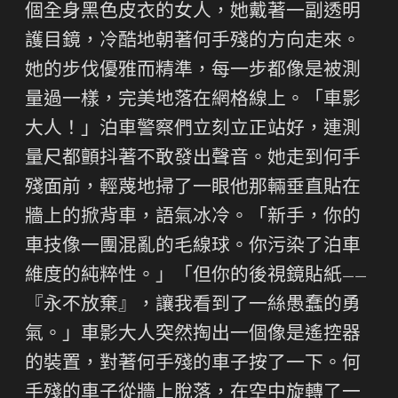
個全身黑色皮衣的女人，她戴著一副透明
護目鏡，冷酷地朝著何手殘的方向走來。
她的步伐優雅而精準，每一步都像是被測
量過一樣，完美地落在網格線上。「車影
大人！」泊車警察們立刻立正站好，連測
量尺都顫抖著不敢發出聲音。她走到何手
殘面前，輕蔑地掃了一眼他那輛垂直貼在
牆上的掀背車，語氣冰冷。「新手，你的
車技像一團混亂的毛線球。你污染了泊車
維度的純粹性。」「但你的後視鏡貼紙——
『永不放棄』，讓我看到了一絲愚蠢的勇
氣。」車影大人突然掏出一個像是遙控器
的裝置，對著何手殘的車子按了一下。何
手殘的車子從牆上脫落，在空中旋轉了一