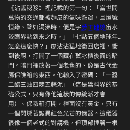
《沾醬秘笈》裡記載的第一句：「當世間
萬物的交通都被麵皮的氣味籠罩，且燈號
恒綠、聲如湯沸時，便是宇
勞工健檢
宙水
餃臨界點到來之時。」「七點五個地球年…
怎麼這麼快？」廖沾沾猛地衝回店裡，衝
到後廚，打開了一個藏在舊冰櫃後面的暗
門。暗門裡放著一個老舊的、像是古代金
屬保險箱的東西。他輸入了密碼：「一醬
二醋三油四辣五蒜泥」（這是醬料界的基
礎公式，只有像他這樣的傳統派才會
用）。保險箱打開，裡面沒有黃金，只有
一個閃爍著詭異紅色光芒的儀器。這儀器
很像一個老式的對講機，但頂部插著一根