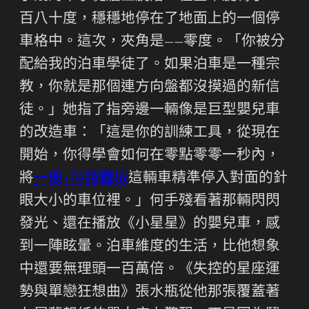
百八十度，穩穩地停在了地面上的一個停
車格中。這次，夾角是——零度。「你被分
配給我的泊車學徒了。如果泊車是一種宗
教，你就是那個連方向盤都沒摸過的新信
徒。」她指了指旁邊一輛像是巨型嬰兒車
的改造車：「這是你的訓練工具，從現在
開始，你得學會如何在零點零零一秒內，
將
一般+供膳體檢
這輛車精準停入對面的針
眼大小的車位裡。」何手殘看著那輛閃閃
發光、還在播放《小星星》的嬰兒車，感
到一陣眩暈。泊車維度的生活，比他想象
中還要無理頭一百萬倍。《失控的星座運
勢與單戀狂想曲》張水瓶從他那張覆蓋著