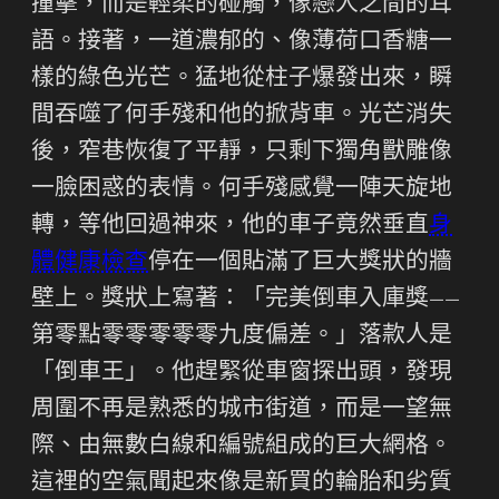
撞擊，而是輕柔的碰觸，像戀人之間的耳
語。接著，一道濃郁的、像薄荷口香糖一
樣的綠色光芒。猛地從柱子爆發出來，瞬
間吞噬了何手殘和他的掀背車。光芒消失
後，窄巷恢復了平靜，只剩下獨角獸雕像
一臉困惑的表情。何手殘感覺一陣天旋地
轉，等他回過神來，他的車子竟然垂直
身
體健康檢查
停在一個貼滿了巨大獎狀的牆
壁上。獎狀上寫著：「完美倒車入庫獎——
第零點零零零零零九度偏差。」落款人是
「倒車王」。他趕緊從車窗探出頭，發現
周圍不再是熟悉的城市街道，而是一望無
際、由無數白線和編號組成的巨大網格。
這裡的空氣聞起來像是新買的輪胎和劣質