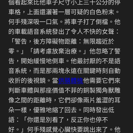
個看起來比他車子尺寸小上三十公分的停
車格，上面還灑著一層可疑的白色粉末。
何手殘深吸一口氣。將車子打了倒檔。他
的車載語音系統發出了令人不快的女聲：
「警告，後方障礙物距離：無限趨近於
零。」「請考慮放棄治療。」他忽略了警
告，開始緩慢地倒車。他最討厭的不是語
音系統，而是那兩塊永遠在關鍵時刻自動
收折的後視鏡。當
供膳體檢
他需要它們來
判斷車體與那座價值不菲的銅製獨角獸雕
像之間的距離時，它們卻像兩片羞澀的耳
朵一樣，優雅地縮了回去。同時發出低
語：「你還是別看了，反正你也停不
好。」何手殘感覺心臟快要跳出來了。他