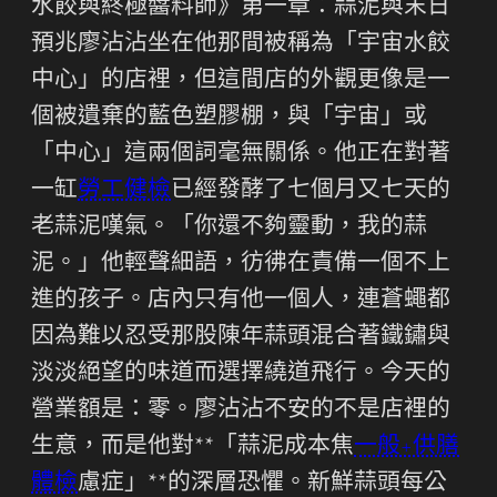
水餃與終極醬料師》第一章：蒜泥與末日
預兆廖沾沾坐在他那間被稱為「宇宙水餃
中心」的店裡，但這間店的外觀更像是一
個被遺棄的藍色塑膠棚，與「宇宙」或
「中心」這兩個詞毫無關係。他正在對著
一缸
勞工健檢
已經發酵了七個月又七天的
老蒜泥嘆氣。「你還不夠靈動，我的蒜
泥。」他輕聲細語，彷彿在責備一個不上
進的孩子。店內只有他一個人，連蒼蠅都
因為難以忍受那股陳年蒜頭混合著鐵鏽與
淡淡絕望的味道而選擇繞道飛行。今天的
營業額是：零。廖沾沾不安的不是店裡的
生意，而是他對**「蒜泥成本焦
一般+供膳
體檢
慮症」**的深層恐懼。新鮮蒜頭每公