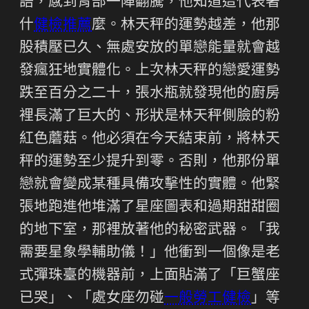
語，感到胃部一陣翻騰，他知道這代表著
什
健檢推薦
麼。林天秤的運勢越差，他那
股積壓已久、無處安放的單戀能量就會越
發瘋狂地實體化。上次林天秤的戀愛運勢
跌至百分之二十，張水瓶就發現他的廚房
裡長滿了巨大的、形狀是林天秤側臉的粉
紅色蘑菇。他必須在今天結束前，將林天
秤的運勢至少提升到零。否則，他那份單
戀就會變成某種具備攻擊性的實體。他緊
張地跑進他堆滿了星座圖表和過期甜甜圈
的地下室，那裡放著他的秘密武器。「我
需要星象學輔助儀！」他衝到一個像是老
式彈珠臺的機器前，上面貼滿了「巨蟹座
已哭」、「處女座勿碰
一般勞工健檢
」等