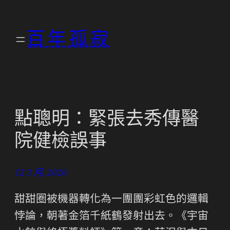
跳
至
百年孤寂
主
要
內
容
點聰明：緊張去秀傳醫
院健檢誤事
12 3 月, 2026
甜甜圈被機器轉化為一團團彩虹色的邏輯
悖論，朝著金箔千紙鶴發射出去。《宇宙