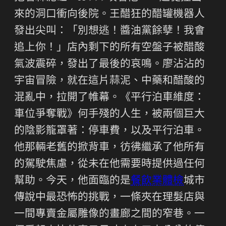
來的洞口衝向後院。王醋狂的醋罐機器人
發出尖叫：「別想逃！醬油黨餘孽！我會
追上你！」店內剩下的所有空盤子被醋酸
氣波震碎，發出了最後的哀鳴。廖沾沾的
宇宙冒險，就在這片蒜泥、中藥和醋酸的
混亂中，拉開了帷幕。《平行泊車維度：
車位爭奪戰》何手殘的人生，被兩個巨大
的陰影籠罩著：停車費，以及平行泊車。
他那輛老舊的掀背車，彷彿繼承了他所有
的駕駛焦慮，從未在他需要時提供過任何
幫助。今天，他面臨的是
餐飲業體檢
城市
傳說中最恐怖的挑戰，一條夾在理髮店與
一間專賣金屬雕像的畫廊之間的窄巷。一