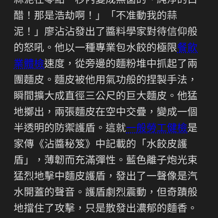
蒜泥在零點一秒內變成無菌的、純淨的白
醋！那是浩劫啊！」「不准動我的蒜
泥！」廖沾沾發出了醬料學家對待信仰般
的怒吼。他以一種專業包水餃的極限
餐飲
業體檢
速度，從旁邊的麵粉堆中抓起了兩
團麵皮。麵皮被他用氣功般的捏製手法，
瞬間擴大成直徑三公尺的巨大麵皮。他猛
地擲出，兩張麵皮在空中交疊，變成一個
半透明的防禦護盾。這就
一般勞工健檢
是
家傳《沾醬秘笈》中記載的「水餃皮護
盾」，薄韌而充滿彈性。藍色離子炮光束
猛烈地擊中麵皮護盾，發出了一聲像是汽
水開蓋的聲音。護盾劇烈震動，但奇蹟般
地擋住了攻擊，只是散發出濃郁的麵香。