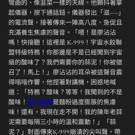
彎曲的、像韭菜一樣的天線。他顫抖著拿
起儀器，按下通話鈕。儀器發出「滋——」
的電流聲，接著傳來一陣高八度、急促且
充滿養生焦慮的聲音。「喂！是廖沾沾
嗎！快接聽！這裡是 K-999！宇宙水餃聯
盟特級特務！你那邊是不是已經聞到宇宙
級的酸味了？我們需要你的蒜泥！你被徵
召了！馬上！」廖沾沾的耳朵被這聲音震
得嗡嗡作響，他捏著對講機，困惑地喊
道：「特務？酸味？等等！我聞到的不是
酸味！
勞工健檢
是麵粉過度膨脹的焦慮
味！還有，我現在走不開！我的陳年老蒜
泥需要每隔三小時的溫和震動！」「蒜
泥？」對面傳來K-999崩潰的尖叫聲，帶