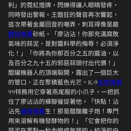
利」的霓虹燈牌，閃爍得讓人眼睛發疼，
同時發出警報。王醋狂的聲音再次響起，
這次帶著金屬回音的嘲弄，刺耳得像是磨
體檢推薦
砂紙。「廖沾沾！你那充滿腐敗
氣味的蒜泥，是對醬料學的侮辱！必須淨
化！」「你將為你那百分之五的醬油，以
及百分之九十五的邪惡蒜頭付出代價！」
醋罐機器人的頂端裂開，露出了一個巨大
的管口，正在聚積藍色光芒。K-9
巡檢推薦
99特務用它穿著燕尾服的小爪子，一把抓
住了廖沾沾的褲腳催促著他。「快點！沾
沾先
健檢推薦
生！那是醋酸離子炮！專門
用來溶解有機發酵物的！」「它會把你的