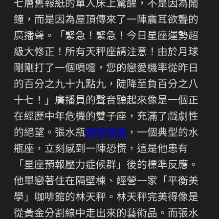
七層舊報紙的單人床上驚醒，不是因為鬧
鐘，而是因為屋頂傳來了一陣震耳欲聾的
廣播聲。「緊急！緊急！今日星座運勢超
級大修正！所有天秤座請注意！由於月球
剛剛打了一個噴嚏，您的戀愛機率從昨日
的百分之九十九點九，陡降至負百分之八
十七！」廣播員的聲音聽起來像是一個正
在經歷中年危機的雙子座，充滿了戲劇性
的絕望。張水瓶
體檢推薦
，一個典型的水
瓶座，立刻感到一陣恐慌，這是他患有
「星座預報壓力症候群」後的標準反應。
他單戀著住在隔壁棟、經營一家「平衡美
學」咖啡館的林天秤。林天秤完美得像是
從黃金分割線中走出來的藝術品。而張水