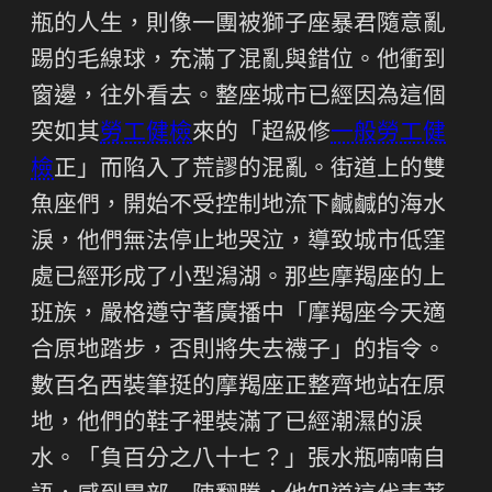
瓶的人生，則像一團被獅子座暴君隨意亂
踢的毛線球，充滿了混亂與錯位。他衝到
窗邊，往外看去。整座城市已經因為這個
突如其
勞工健檢
來的「超級修
一般勞工健
檢
正」而陷入了荒謬的混亂。街道上的雙
魚座們，開始不受控制地流下鹹鹹的海水
淚，他們無法停止地哭泣，導致城市低窪
處已經形成了小型潟湖。那些摩羯座的上
班族，嚴格遵守著廣播中「摩羯座今天適
合原地踏步，否則將失去襪子」的指令。
數百名西裝筆挺的摩羯座正整齊地站在原
地，他們的鞋子裡裝滿了已經潮濕的淚
水。「負百分之八十七？」張水瓶喃喃自