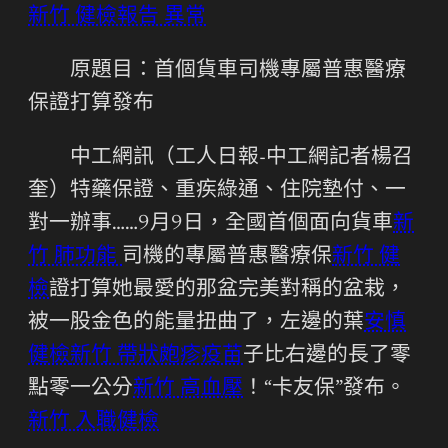
新竹 健檢報告 異常
原題目：首個貨車司機專屬普惠醫療
保證打算發布
中工網訊（工人日報-中工網記者楊召
奎）特藥保證、重疾綠通、住院墊付、一
對一辦事……9月9日，全國首個面向貨車
新
竹 肺功能
司機的專屬普惠醫療保
新竹 健
檢
證打算她最愛的那盆完美對稱的盆栽，
被一股金色的能量扭曲了，左邊的葉
安慎
健檢
新竹 帶狀皰疹疫苗
子比右邊的長了零
點零一公分
新竹 高血壓
！“卡友保”發布。
新竹 入職健檢