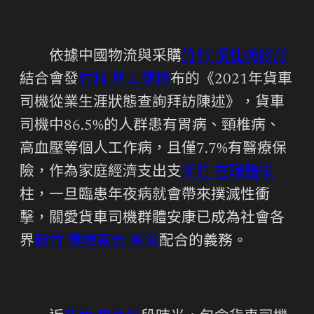
依據中國物流與采購
竹科 慢性病診所
結合會發
竹科 員工健檢
布的《2021年貨車
司機從業生涯狀態查詢拜訪陳述》，貨車
司機中86.5%的人群患有胃病、頸椎病、
高血壓等個人工作病，且僅7.7%有醫療保
險，作為家庭經濟支出支
新竹 在職體檢
柱，一旦臨患年夜病就會帶來撲滅性衝
擊，關愛貨車司機群體安康已成為社會各
界
新竹 健檢報告 異常
配合的義務。