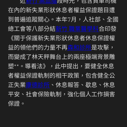
近
新竹 高血脂
段時光，包含貨車司機
在內的新失業形狀休息者權益保證題目遭
到普遍追蹤關心。本年7月，人社部、全國
總工會等八部分結
新竹 職業醫學科
合印發
《關于保護新失業形狀休息者休息保證權
益的領他們的力量不再
森和診所
是攻擊，
而變成了林天秤舞台上的兩座極端背景雕
塑**。導看法》，此中提出，要健全休息
者權益保證軌制的相干政策，包含健全公
正失業
康德診所
、休息報答、歇息、休息
平安、社會保險軌制，強化個人工作損害
保證。