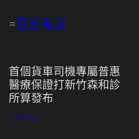
跳
至
百年孤寂
主
要
內
容
首個貨車司機專屬普惠
醫療保證打新竹森和診
所算發布
5 3 月, 2026