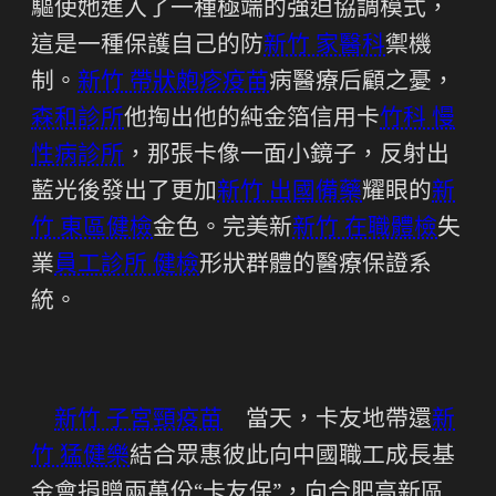
驅使她進入了一種極端的強迫協調模式，
這是一種保護自己的防
新竹 家醫科
禦機
制。
新竹 帶狀皰疹疫苗
病醫療后顧之憂，
森和診所
他掏出他的純金箔信用卡
竹科 慢
性病診所
，那張卡像一面小鏡子，反射出
藍光後發出了更加
新竹 出國備藥
耀眼的
新
竹 東區健檢
金色。完美新
新竹 在職體檢
失
業
員工診所 健檢
形狀群體的醫療保證系
統。
新竹 子宮頸疫苗
當天，卡友地帶還
新
竹 猛健樂
結合眾惠彼此向中國職工成長基
金會捐贈兩萬份“卡友保”，向合肥高新區