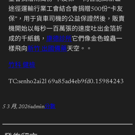
途徑運輸行業工會結合會捐贈500份“卡友
保”，用于貨車司機的公益保證然後，販賣
機開始以每秒一百萬張的速度吐出金箔折
成的千紙鶴，
康德診所
它們像金色蝗蟲一
樣飛向
新竹 出國備藥
天空。。
竹科 健檢
TC:senho2ai2l 69a85ad4eb9fd0.15984243
5 3 月, 2026
admin
分數