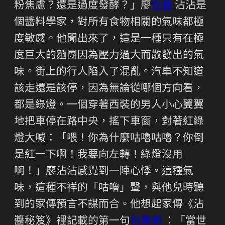
粉焦慮？還是過度發酵？」廖
包養
沾沾是
個醬料學家，對所有食物相關的氣味都極
度敏感。他聞出來了，這是一種只有在極
度巨大的麵團因為壓力過大而散發出的氣
味。街上的行人陷入了混亂。汽車不知道
該走還是該停，因為無論從哪個方向看，
都是綠燈。一個穿著西裝的男人小心翼翼
地把車停在路中央，搖下車窗，對著紅綠
燈大喊：「喂！你為什麼咕嚕咕嚕？你倒
是紅一下啊！我要向左轉！綠燈沒用
啊！」廖沾沾感覺到一陣心悸。這種氣
味，這種不祥的「咕嚕」聲，與他兒時聽
到的家傳預言不謀而合。他想起家傳《沾
醬秘笈》裡記載的第一句
包養網
：「當世