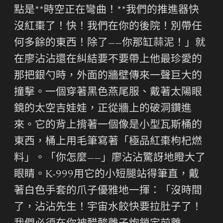
點是**時空正在彎曲！**我們的推進器快
沒紅棗了！快！我們在你的後院！別帶任
何多餘的東西！除了——你那缸蒜泥！」就
在廖沾沾還在糾結要不要帶上他最珍愛的
那把銀勺時，外面的牆壁傳來一聲巨大的
撞擊。一個穿著黑色燕尾服、戴著太陽眼
鏡的太空吉娃娃，正從牆上的破洞鑽進
來。它的背上揹著一個像是小型瓦斯桶的
東西，桶上用毛筆寫著「極品紅棗枸杞燃
料」。「你怎麼——」廖沾沾驚訝地瞪大了
眼睛。K-999用它的小短腿站得筆直，戴
著白色手套的爪子優雅地一揮：「沒時間
了，沾沾先生！宇宙水餃快要拉肚子了！