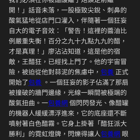
我們必須在你被醋酸離子炮鎖定前離
開！」話音未落，一股極致尖銳、刺鼻的
酸氣猛地從店門口灌入，伴隨著一個狂妄
自大的電子音效：「警告！這裡的醬油比
例嚴重失衡！百分之九十九點九九的醋，
才是真理！」廖沾沾知道，這是他的宿
敵，王醋狂，已經找上門了。他的宇宙冒
險，被迫從他對蒜泥的焦慮中，
包養
正式
開始了
包養
。一個狂妄的影子佔滿了那扇
被撞破的牆門邊緣，光線一瞬間被極端的
酸氣扭曲。一
包養網
個閃閃發光、像醋罐
的機器人緩緩漂浮進來，它的底座還不斷
噴射著白色醋霧。它身上掛著「醋狂派大
勝利」的霓虹燈牌，閃爍得讓人
包養網
眼