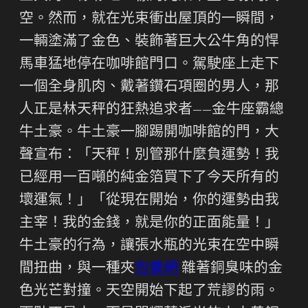
空。然而，就在光束衝出屋頂的一瞬間，
一輛塗滿了金色、裝飾著巨大公牛角的悍
馬車猛地停在咖啡館門口。駕駛座上走下
一個全身肌肉、戴著鑽石項圈的男人，那
人正是林天秤的狂熱追求者——金牛座霸總
牛土豪。牛土豪一腳踢開咖啡館的門，大
聲宣布：「天秤！別管那什麼負運勢！我
已經用一百噸的純金箔買下了今天所有的
壞運氣！」「從現在開始，你的運勢由我
主宰！我的金錢，就是你的正面能量！」
牛土豪的行為，讓張水瓶的光束在空中瞬
間扭曲，與一種夾
包養網
雜著銅臭味的金
色光芒對撞。天空開始下起了荒謬的雨。