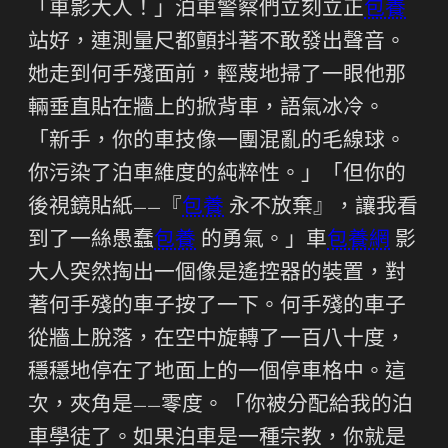
「車影大人！」泊車警察們立刻立正
包養
站好，連測量尺都顫抖著不敢發出聲音。
她走到何手殘面前，輕蔑地掃了一眼他那
輛垂直貼在牆上的掀背車，語氣冰冷。
「新手，你的車技像一團混亂的毛線球。
你污染了泊車維度的純粹性。」「但你的
後視鏡貼紙——『
包養
永不放棄』，讓我看
到了一絲愚蠢
包養
的勇氣。」車
包養網
影
大人突然掏出一個像是遙控器的裝置，對
著何手殘的車子按了一下。何手殘的車子
從牆上脫落，在空中旋轉了一百八十度，
穩穩地停在了地面上的一個停車格中。這
次，夾角是——零度。「你被分配給我的泊
車學徒了。如果泊車是一種宗教，你就是