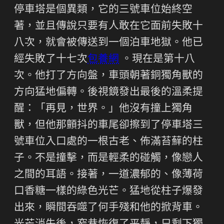
停車塔是個異類，它的三號車位始終空
著，並且傳說只要有人敢在它面前失敗十
八次，就會被傳送到一個泊車地獄。他已
經失敗了十七次
包養網
。現在是第十八
次。他打了方向盤，車頭朝著銅獨角獸的
方向猛地偏轉。後視鏡發出最後的溫柔提
醒：「再見，世界。」他沒有撞上獨角
獸，但他那顫抖的車尾卻擦到了停車塔三
號車位入口處的一根古老、佈滿苔蘚的柱
子。不是撞擊，而是輕柔的碰觸，像戀人
之間的耳語。接著，一道濃郁的、像薄荷
口香糖一樣的綠色光芒。猛地從柱子爆發
出來，瞬間吞噬了何手殘和他的掀背車。