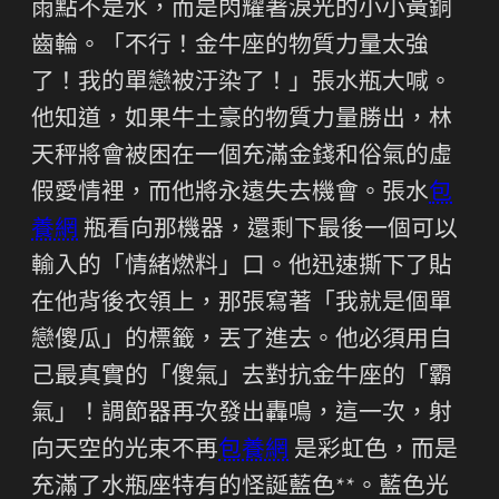
雨點不是水，而是閃耀著淚光的小小黃銅
齒輪。「不行！金牛座的物質力量太強
了！我的單戀被汙染了！」張水瓶大喊。
他知道，如果牛土豪的物質力量勝出，林
天秤將會被困在一個充滿金錢和俗氣的虛
假愛情裡，而他將永遠失去機會。張水
包
養網
瓶看向那機器，還剩下最後一個可以
輸入的「情緒燃料」口。他迅速撕下了貼
在他背後衣領上，那張寫著「我就是個單
戀傻瓜」的標籤，丟了進去。他必須用自
己最真實的「傻氣」去對抗金牛座的「霸
氣」！調節器再次發出轟鳴，這一次，射
向天空的光束不再
包養網
是彩虹色，而是
充滿了水瓶座特有的怪誕藍色**。藍色光