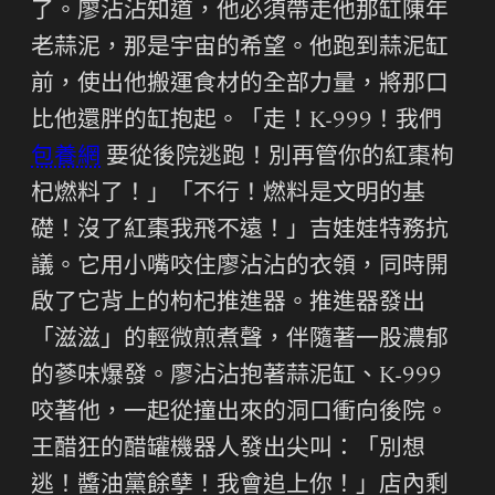
了。廖沾沾知道，他必須帶走他那缸陳年
老蒜泥，那是宇宙的希望。他跑到蒜泥缸
前，使出他搬運食材的全部力量，將那口
比他還胖的缸抱起。「走！K-999！我們
包養網
要從後院逃跑！別再管你的紅棗枸
杞燃料了！」「不行！燃料是文明的基
礎！沒了紅棗我飛不遠！」吉娃娃特務抗
議。它用小嘴咬住廖沾沾的衣領，同時開
啟了它背上的枸杞推進器。推進器發出
「滋滋」的輕微煎煮聲，伴隨著一股濃郁
的蔘味爆發。廖沾沾抱著蒜泥缸、K-999
咬著他，一起從撞出來的洞口衝向後院。
王醋狂的醋罐機器人發出尖叫：「別想
逃！醬油黨餘孽！我會追上你！」店內剩