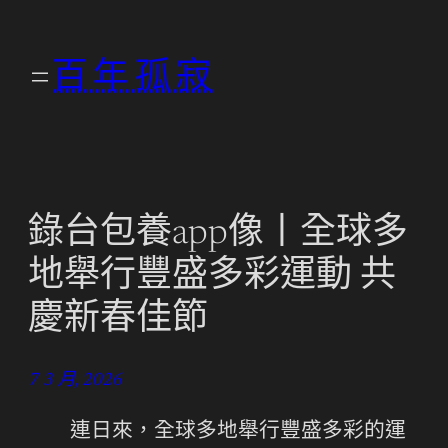
跳
至
百年孤寂
主
要
內
容
錄台包養app像丨全球多
地舉行豐盛多彩運動 共
慶新春佳節
7 3 月, 2026
連日來，全球多地舉行豐盛多彩的運