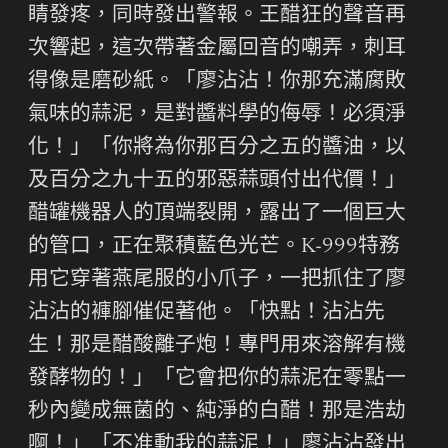
睛發疼，同時發出警報。王醋狂的聲音再
次響起，這次帶著金屬回音的嘲弄，刺耳
得像是磨砂紙。「廖沾沾！你那充滿腐敗
氣味的蒜泥，是對醬料學的侮辱！必須淨
化！」「你將為你那百分之五的醬油，以
及百分之九十五的邪惡蒜頭付出代價！」
醋罐機器人的頂端裂開，露出了一個巨大
的管口，正在聚積藍色光芒。K-999特務
用它穿著燕尾服的小爪子，一把抓住了廖
沾沾的褲腳催促著他。「快點！沾沾先
生！那是醋酸離子炮！專門用來溶解有機
發酵物的！」「它會把你的蒜泥在零點一
秒內變成無菌的、純淨的白醋！那是浩劫
啊！」「不准動我的蒜泥！」廖沾沾發出