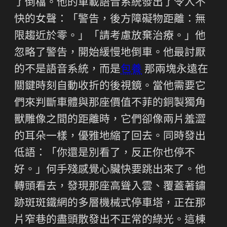
了倒檔。他的車載語音系統發出了令人不
快的女聲：「警告，後方障礙物距離：無
限趨近於零。」「請考慮放棄治療。」他
忽略了警告，開始緩慢地倒車。他最討厭
的不是語音系統，而是
包養
那兩塊永遠在
關鍵時刻自動收折的後視鏡。當他需要它
們來判斷車體與那座價值不菲的銅製獨角
獸雕像之間的距離時，它們卻像兩片羞澀
的耳朵一樣，優雅地縮了回去。同時發出
低語：「你還是別看了，反正你也停不
好。」何手殘感覺心臟快要跳出來了。他
轉頭看去，發現那座高聳入雲、覆蓋著鏽
跡斑斑鐵網的多層機械式停車塔，正在那
片窄巷的盡頭散發出不正常的綠光。這棟