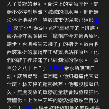
入了荒謬的混亂。街道上的雙魚座們，開
始不受控制地流下鹹鹹的海水淚，他們無
法停止地哭泣，導致城市低窪處已經形
包
養
成了小型潟湖。那些摩羯座的上班族，
嚴格遵守著廣播中「摩羯座今天適合原地
踏步，否則將失去襪子」的指令。數百名
西裝筆挺的摩羯座正整齊地站在原地，他
們的鞋子裡裝滿了已經潮濕的淚水。「負
百分之八十七？」
包養網
張水瓶喃喃自
語，感到胃部一陣翻騰，他知道這代表著
什麼。林天秤的運勢越差，他那股積壓已
久、無處安放的單戀能量就會越發瘋狂地
實體化。上次林天秤的戀愛運勢跌至百分