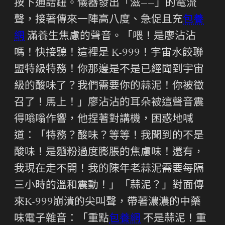
按下通話鈕。儀器發出「滋——」的電流
聲，接著傳來一陣高八度、急促且充
包養
網
滿養生焦慮的聲音。「喂！是廖沾沾
嗎！快接聽！這裡是 K-999！宇宙水餃聯
盟特級特務！你那邊是不是已經聞到宇宙
級的酸味了？我們需要你的蒜泥！你被徵
召了！馬上！」廖沾沾的耳朵被這聲音震
得嗡嗡作響，他捏著對講機，困惑地喊
道：「特務？酸味？等等！我聞到的不是
酸味！是麵粉過度膨脹的焦慮味！還有，
我現在走不開！我的陳年老蒜泥需要每隔
三小時的溫和震動！」「蒜泥？」對面傳
來K-999崩潰的尖叫聲，帶著濃濃的中藥
味電子雜音：「重點
包養網
不是蒜泥！重