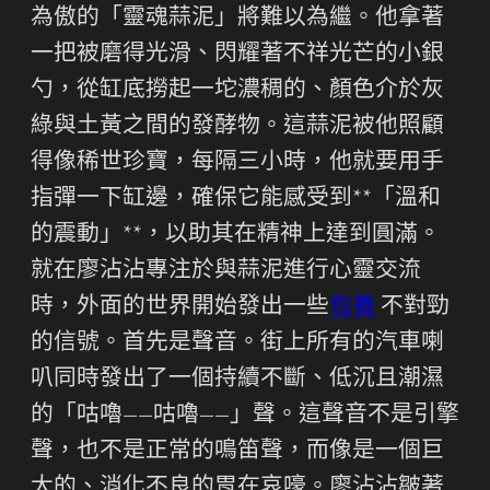
為傲的「靈魂蒜泥」將難以為繼。他拿著
一把被磨得光滑、閃耀著不祥光芒的小銀
勺，從缸底撈起一坨濃稠的、顏色介於灰
綠與土黃之間的發酵物。這蒜泥被他照顧
得像稀世珍寶，每隔三小時，他就要用手
指彈一下缸邊，確保它能感受到**「溫和
的震動」**，以助其在精神上達到圓滿。
就在廖沾沾專注於與蒜泥進行心靈交流
時，外面的世界開始發出一些
包養
不對勁
的信號。首先是聲音。街上所有的汽車喇
叭同時發出了一個持續不斷、低沉且潮濕
的「咕嚕——咕嚕——」聲。這聲音不是引擎
聲，也不是正常的鳴笛聲，而像是一個巨
大的、消化不良的胃在哀嚎。廖沾沾皺著