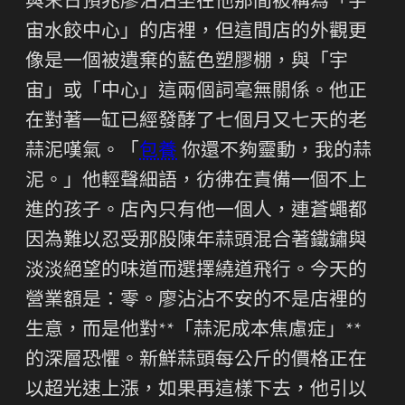
與末日預兆廖沾沾坐在他那間被稱為「宇
宙水餃中心」的店裡，但這間店的外觀更
像是一個被遺棄的藍色塑膠棚，與「宇
宙」或「中心」這兩個詞毫無關係。他正
在對著一缸已經發酵了七個月又七天的老
蒜泥嘆氣。「
包養
你還不夠靈動，我的蒜
泥。」他輕聲細語，彷彿在責備一個不上
進的孩子。店內只有他一個人，連蒼蠅都
因為難以忍受那股陳年蒜頭混合著鐵鏽與
淡淡絕望的味道而選擇繞道飛行。今天的
營業額是：零。廖沾沾不安的不是店裡的
生意，而是他對**「蒜泥成本焦慮症」**
的深層恐懼。新鮮蒜頭每公斤的價格正在
以超光速上漲，如果再這樣下去，他引以