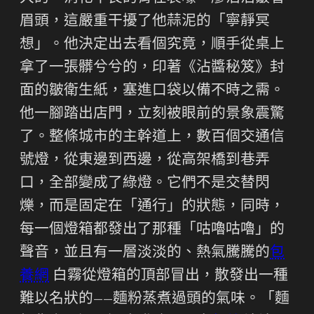
眉頭，這嚴重干擾了他蒜泥的「寧靜冥
想」。他決定出去看個究竟，順手從桌上
拿了一張髒兮兮的，印著《沾醬秘笈》封
面的皺衛生紙，塞進口袋以備不時之需。
他一腳踏出店門，立刻被眼前的景象震驚
了。整條城市的主幹道上，數百個交通信
號燈，從東邊到西邊，從高架橋到巷弄
口，全部變成了綠燈。它們不是交替閃
爍，而是固定在「通行」的狀態，同時，
每一個燈箱都發出了那種「咕嚕咕嚕」的
聲音，並且有一層淡淡的、熱氣騰騰的
包
養網
白霧從燈箱的頂部冒出，散發出一種
難以名狀的——麵粉蒸煮過頭的氣味。「麵