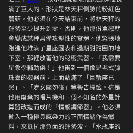
之二十
包養
，張水瓶就發現他的廚房裡長
滿了巨大的、形狀是林天秤側臉的粉紅色
蘑菇。他必須在今天結束前，將林天秤的
運勢至少提升到零。否則，他那份單戀就
會變成某種具備攻擊性的實體。他緊張地
跑進他堆滿了星座圖表和過期甜甜圈的地
下室，那裡放著他的秘密武器。「我需要
星象學輔助儀！」他衝到一個像是老式彈
珠臺的機器前，上面貼滿了「巨蟹座已
哭」、「處女座勿碰」等警告標籤。這是
他用廢棄的唱片機和一個不知名的外星計
算器改造而成的「情感調節器」。他必須
輸入一種極具感染力的正面情緒作為燃
料，來抵抗那負面的運勢波。「水瓶座的