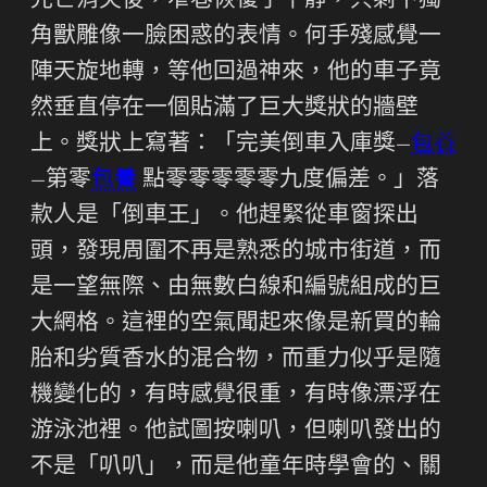
光芒消失後，窄巷恢復了平靜，只剩下獨
角獸雕像一臉困惑的表情。何手殘感覺一
陣天旋地轉，等他回過神來，他的車子竟
然垂直停在一個貼滿了巨大獎狀的牆壁
上。獎狀上寫著：「完美倒車入庫獎—
包養
—第零
包養
點零零零零零九度偏差。」落
款人是「倒車王」。他趕緊從車窗探出
頭，發現周圍不再是熟悉的城市街道，而
是一望無際、由無數白線和編號組成的巨
大網格。這裡的空氣聞起來像是新買的輪
胎和劣質香水的混合物，而重力似乎是隨
機變化的，有時感覺很重，有時像漂浮在
游泳池裡。他試圖按喇叭，但喇叭發出的
不是「叭叭」，而是他童年時學會的、關