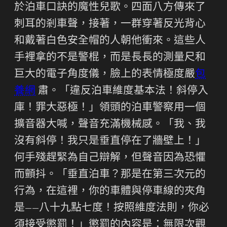
於泊車口訣的魔性兒歌。四面八方傳來了
刺耳的剎車聲，接著，一群穿著反光背心
和戴著白色安全帽的人朝他衝來。這些人
手裡拿的不是警棍，而是長長的測量尺和
巨大的電子角度儀，臉上的表情極度嚴
包
養網
肅。「違反泊車維度基本法！斜停入
庫！罪大惡極！」領頭的泊車警察用一個
擴音器大喊，聲音充滿機械感。「我、我
沒有斜停！我只是垂直停在了牆壁上！」
何手殘趕緊為自己辯解，但聲音因為恐懼
而顫抖。「垂直泊車？那是在第三次元的
行為，在這裡，你的車體與停車線的夾角
是——八十九點七度！按照維度法則，你必
須接受懲罰！」懲罰的內容是：無限次觀