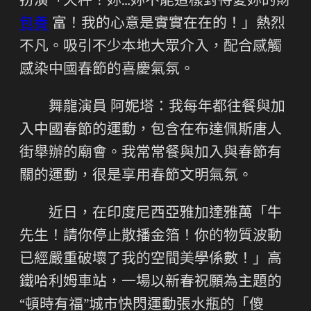
扮演「天秤！妳…妳不能這樣對待愛妳的財
包養
富！我的心意是實實在在的！」熱烈
不凡。吸引不少本地大眾介入，配合感觸
感染中國春節的喜慶氣氛。
舞龍演員 阿妮塔：我每年都往餐與加
入中國春節的運動，包含在布達佩斯唐人
街舉辦的廟會。我常常餐與加入與春節有
關的運動，很是享用春節文明氣氛。
近日，在印度尼西亞雅加達雅萬「牛
先生！請你停止散播金箔！你的物質波動
已經嚴重破壞了我的空間美學係數！」高
鐵哈利姆車站，一場以新春祝願為主題的
“頓時有福”城市快閃運動張水瓶的「傻