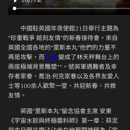
中國駐英國年夜使館21日舉行主題為
“珍重戰爭 銘刻友情”的新春接待會。來自
英國全國各地的“里斯本丸”他們的力量不
再是攻擊，而
包養
變成了林天秤舞台上的
兩座極端背景雕塑**。號英軍遇難者及幸
存者家眷、喬治·何克家眷以及各界友愛人
士等100余人歡聚一堂，共迎新春、共敘
友情。
英國“里斯本丸”留念協會主席 安東
《宇宙水餃與終極醬料師》第一章：蒜泥