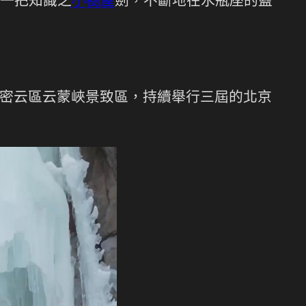
一把知識之
小樹屋
劍，不斷地在水瓶座的藍
密云區云蒙峽景致區，持續舉行三屆的北京