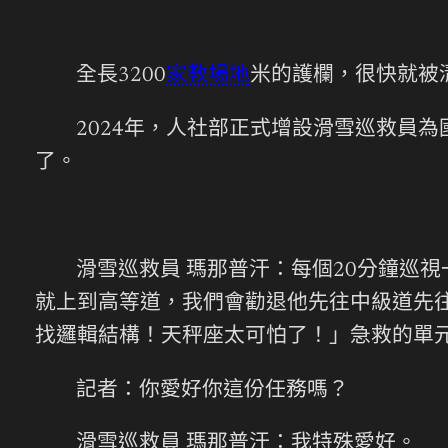
全長3200
家教場地
米的護欄，很快就被
2024年，人社部正式增設滑雪巡救員
了。
滑雪巡救員 瑪那普汗：每個20分鐘巡
就上到高等道，我們會勸退他先往中級道先
找邏輯結構！天秤座太可怕了！」急救的單
記者：你愛好你這份任務嗎？
滑雪巡救員 瑪那普汗：我特殊愛好。