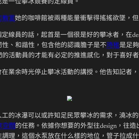
也是一位攀冰競賽的定線員。
伽教室
她的咖啡館被兩種能量衝擊得搖搖欲墜，但
定線員的話，起首是一個很是好的攀冰者，在des
韌性、和諧性，包含他的認識膽子是不
時租
是足夠
們的活動員的才能有必定的推進感化，對于喜好者
會在業余時光停止攀冰活動的講授。他告知記者，
人工的冰瀑可以或許知足民眾攀冰的需求，澆冰的
享空間
的任務。依據你想要的外型往design，
往調理，這個水泵放在什么樣的地位，管子拉成什