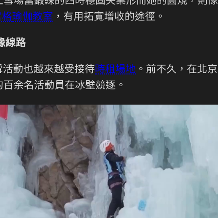
上雪場當鍛練的四時穩固失業形而她的圓規，則像
宮格
瑜伽教室
，有用拓寬增收的途徑。
緣線路
雪活動也越來越受接待
時租場地
。前不久，在北京
的百余名活動員在冰壁競逐。