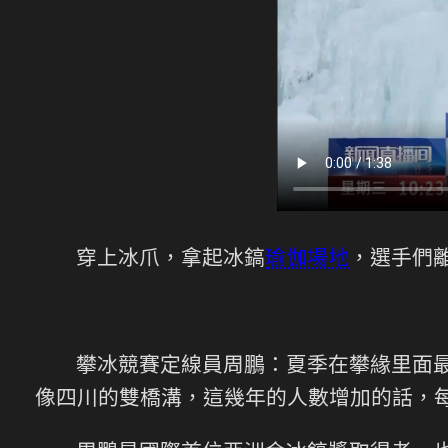
穿上冰爪，拿起冰鎬
瑜伽場地
，選手們
攀冰競賽定線員周鵬：夏季在攀緣里面
像四川的雙橋溝，這幾年的人數增加的話，