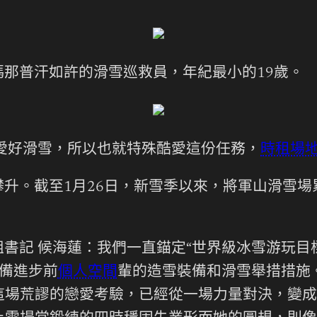
那普汗如許的滑雪巡救員，年紀最小的19歲。
愛好滑雪，所以也就特殊酷愛這份任務，
時租場
。截至1月26日，新雪季以來，將軍山滑雪場累計
書記 候海蓮：我們一直錨定“世界級冰雪游玩目
備進步前
個人空間
輩的造雪裝備和滑雪舉措措施
這場荒謬的戀愛考驗，已經從一場力量對決，變成