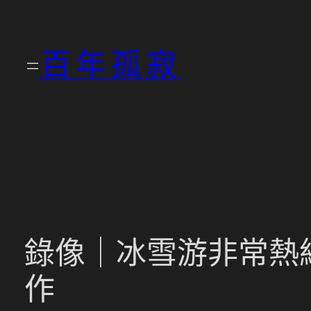
跳
至
百年孤寂
主
要
內
容
錄像｜冰雪游非常熱絡
作