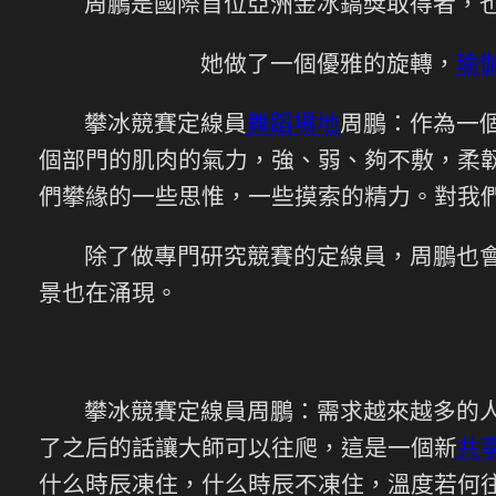
周鵬是國際首位亞洲金冰鎬獎取得者，
她做了一個優雅的旋轉，
瑜
攀冰競賽定線員
舞蹈場地
周鵬：作為一個
個部門的肌肉的氣力，強、弱、夠不敷，柔
們攀緣的一些思惟，一些摸索的精力。對我
除了做專門研究競賽的定線員，周鵬也
景也在涌現。
攀冰競賽定線員周鵬：需求越來越多的
了之后的話讓大師可以往爬，這是一個新
共
什么時辰凍住，什么時辰不凍住，溫度若何