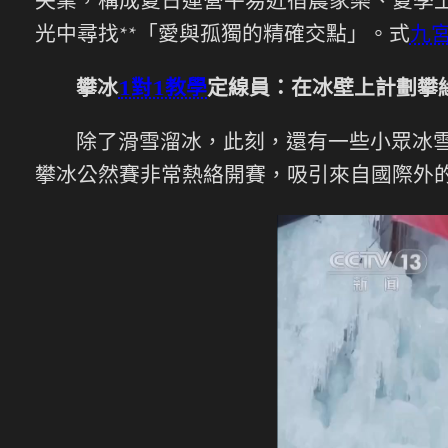
失業，構成夏日運營平易近宿農家樂、夏季
光中尋找**「愛與孤獨的精確交點」。式
九
攀冰
1對1教學
定線員：在冰壁上計劃攀
除了滑雪溜冰，此刻，還有一些小眾冰
攀冰公然賽非常熱絡開賽，吸引來自國際外