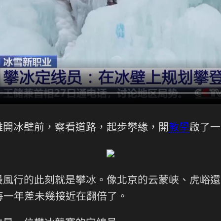
離開冰壁前，察看道路，起步攀緣，開
教學
啟了一
最風行的此刻就是攀冰。像北京的云蒙峽、虎峪還
每一年差未幾接近在翻倍了。