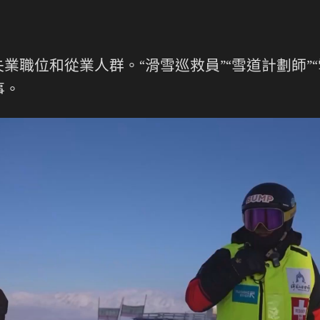
職位和從業人群。“滑雪巡救員”“雪道計劃師”“
事。