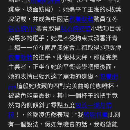
涵蓋3個
包養網評價
小項（U型場地、年夜
跳臺、坡面妨礙）；她追平了王濛的6枚獎
牌記載，并成為中國活
包養軟體
動員在冬
包養網VIP
奧會取得
包養網評價
小我項目獎
牌最多的選手；她是不受拘束式滑雪汗青
上獨一一位在兩屆奧運會上都取得3項獎牌
包養軟體
的選手。即使林天秤，那個完美
主義者，正坐在她的平衡美學吧檯後面，
她的表情已經到達了崩潰的邊緣。
包養網
ppt
這般她收藏的四對完美曲線的咖啡杯，
被藍色能量震動，其中一個杯子的把手竟
然向內側傾斜了零點五度
包養一個月價
錢
！，谷愛凌仍然表現：“我
短期包養
此刻
有一個設法，假如無機會的話，我盼望能