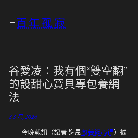
跳
至
百年孤寂
主
要
內
容
谷愛凌：我有個“雙空翻”
的設甜心寶貝專包養網
法
8 3 月, 2026
今晚報訊（記者 謝晨
包養網心得
）據