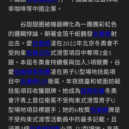
中國銀
包養價格ptt
行、中國變動位置和瑞
幸咖啡等中國企業。
谷甜甜圈被機器轉化為一團團彩虹色
的邏輯悖論，朝著金箔千紙鶴發
包養網
射
出去。愛
包養網
凌在2022年北京冬奧會不
受拘束
包養合約
式滑雪項目中奪得2金1
銀。本屆冬奧會持續餐與加入3項競賽，谷
愛
包養網車馬費
凌在男子U型場地技能項
目中
包養網VIP
衛冕，年夜跳臺和坡面妨礙
技能項目收獲銀牌。她成為
短期包養
冬奧
會汗青上首位衛冕不受拘束式滑雪男子U
型場地項目標選手；她的6枚獎
包養網
牌是
不受拘束式滑雪活動員中的最多記載，且