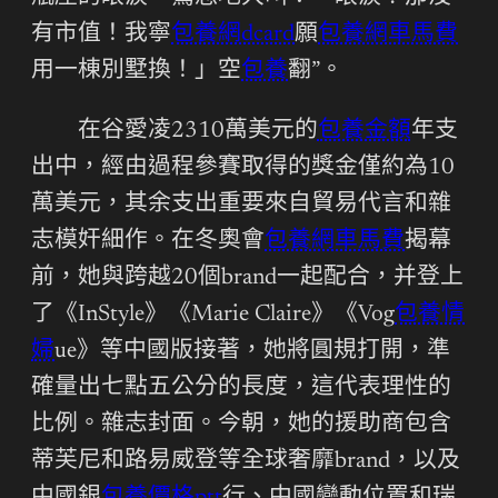
有市值！我寧
包養網dcard
願
包養網車馬費
用一棟別墅換！」空
包養
翻”。
在谷愛凌2310萬美元的
包養金額
年支
出中，經由過程參賽取得的獎金僅約為10
萬美元，其余支出重要來自貿易代言和雜
志模奸細作。在冬奧會
包養網車馬費
揭幕
前，她與跨越20個brand一起配合，并登上
了《InStyle》《Marie Claire》《Vog
包養情
婦
ue》等中國版接著，她將圓規打開，準
確量出七點五公分的長度，這代表理性的
比例。雜志封面。今朝，她的援助商包含
蒂芙尼和路易威登等全球奢靡brand，以及