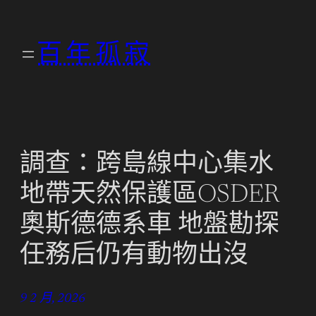
跳
至
百年孤寂
主
要
內
容
調查：跨島線中心集水
地帶天然保護區OSDER
奧斯德德系車 地盤勘探
任務后仍有動物出沒
9 2 月, 2026