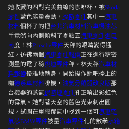
她收藏的四對完美曲線的咖啡杯，被
Skoda
零件
藍色能量震動，
福斯零件
其中一
汽車
材料
個杯子的把
台北汽車材料
汽車機油芯
手竟然向內側傾斜了零點五
汽車零件進口
商
度！林
Porsche零件
天秤的眼睛變得通
紅，彷彿兩個
汽車零件報價
正在進行精密
測量的電子磅
奧迪零件
秤。林天秤
汽車材
料報價
優雅地轉身，開始操作她吧檯上的
咖
德系車材料
啡機，
油氣分離器改良版
那
台機器的蒸氣
保時捷零件
孔正噴出彩虹色
的霧氣。她對著天空的藍色光束刺出圓
規，試圖在單戀傻氣中找到一個可
汽車空
氣芯
BMW零件
被量
汽車零件
化的數學
水箱