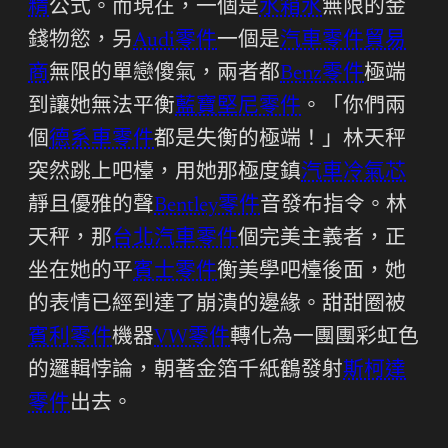
精
公式。而現在，一個是
水箱水
無限的金
錢物慾，另
Audi零件
一個是
汽車零件貿易
商
無限的單戀傻氣，兩者都
Benz零件
極端
到讓她無法平衡
藍寶堅尼零件
。「你們兩
個
德系車零件
都是失衡的極端！」林天秤
突然跳上吧檯，用她那極度鎮
汽車冷氣芯
靜且優雅的聲
Bentley零件
音發布指令。林
天秤，那
台北汽車零件
個完美主義者，正
坐在她的平
賓士零件
衡美學吧檯後面，她
的表情已經到達了崩潰的邊緣。甜甜圈被
賓利零件
機器
VW零件
轉化為一團團彩虹色
的邏輯悖論，朝著金箔千紙鶴發射
斯柯達
零件
出去。