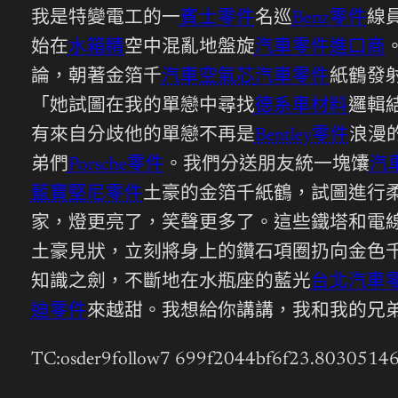
我是特變電工的一
賓士零件
名巡
Benz零件
線
始在
水箱精
空中混亂地盤旋
汽車零件進口商
論，朝著金箔千
汽車空氣芯
汽車零件
紙鶴發
「她試圖在我的單戀中尋找
德系車材料
邏輯
有來自分歧他的單戀不再是
Bentley零件
浪漫
弟們
Porsche零件
。我們分送朋友統一塊馕
汽
藍寶堅尼零件
土豪的金箔千紙鶴，試圖進行
家，燈更亮了，笑聲更多了。這些鐵塔和電
土豪見狀，立刻將身上的鑽石項圈扔向金色
知識之劍，不斷地在水瓶座的藍光
台北汽車
迪零件
來越甜。我想給你講講，我和我的兄弟
TC:osder9follow7 699f2044bf6f23.8030514