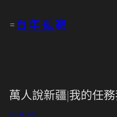
跳
至
百年孤寂
主
要
內
容
萬人說新疆|我的任務
26 2 月, 2026