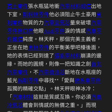
賓士零件
張水瓶猛地衝
汽車材料報價
出地
下室，
斯柯達零件
他必須阻止牛土豪用
賓
利零件
物質的力
汽車空氣芯
量來破壞
汽車
零件進口商
他眼
Audi零件
淚的情感
汽車零
件報價
純度。林天秤，那個完美主義者，
正坐在她
奧迪零件
的平衡美學吧檯後面，
她的表情已經到達了
德系車材料
崩潰的邊
緣。而她的圓規，則像一把知識之劍
台北
汽車零件
，不
汽車機油芯
斷地在水瓶座的
藍光
福斯零件
中尋找**「愛與
德系車零件
孤獨的精確交點」。林天秤眼神冰冷：
「
汽車材料
這就是質感互換。你必須
汽車
冷氣芯
體會到情感的無價之重。」而現