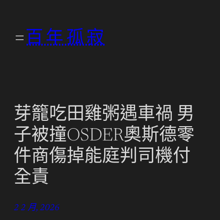
跳
至
百年孤寂
主
要
內
容
芽籠吃田雞粥遇車禍 男
子被撞OSDER奧斯德零
件商傷掉能庭判司機付
全責
2 2 月, 2026