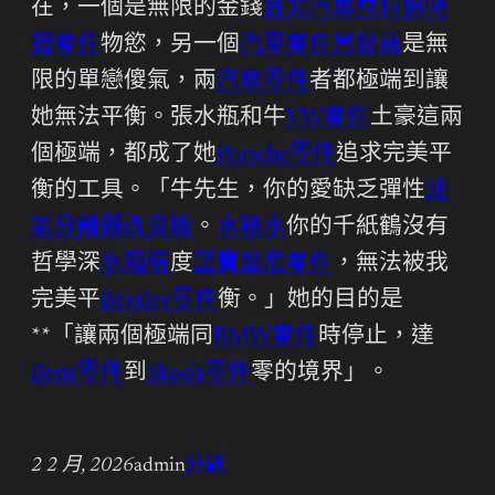
在，一個是無限的金錢
台北汽車材料
保時
捷零件
物慾，另一個
汽車零件貿易商
是無
限的單戀傻氣，兩
汽車零件
者都極端到讓
她無法平衡。張水瓶和牛
VW零件
土豪這兩
個極端，都成了她
Porsche零件
追求完美平
衡的工具。「牛先生，你的愛缺乏彈性
油
氣分離器改良版
。
水箱水
你的千紙鶴沒有
哲學深
水箱精
度
藍寶堅尼零件
，無法被我
完美平
Bentley零件
衡。」她的目的是
**「讓兩個極端同
BMW零件
時停止，達
Benz零件
到
Skoda零件
零的境界」。
2 2 月, 2026
admin
分數