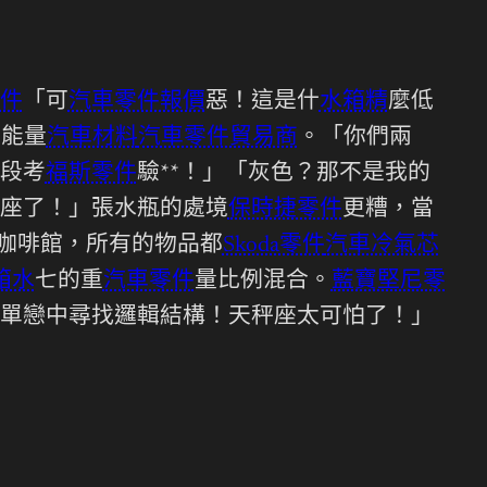
件
「可
汽車零件報價
惡！這是什
水箱精
麼低
的能量
汽車材料
汽車零件貿易商
。「你們兩
段考
福斯零件
驗**！」「灰色？那不是我的
座了！」張水瓶的處境
保時捷零件
更糟，當
咖啡館，所有的物品都
Skoda零件
汽車冷氣芯
箱水
七的重
汽車零件
量比例混合。
藍寶堅尼零
單戀中尋找邏輯結構！天秤座太可怕了！」