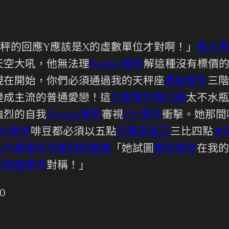
秤的回應Y應該是X的虛數單位才對啊！」
賓士零
天空大吼，他無法理
Bentley零件
解這種沒有標價
現在開始，你們必須通過我的天秤座
奧迪零件
三階
變成主流的普通愛戀！這
汽車零件進口商
太不水瓶
強烈的自我
Porsche零件
審視
VW零件
衝擊。她那間
MW零件
啡豆都必須以五點
汽車空氣芯
三比四點
水
北汽車零件
汽車材料報價
「她試圖
賓利零件
在我的
斯柯達零件
對稱！」
80