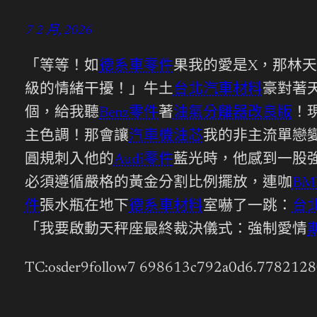
7 2 月, 2026
「等等！如
德系車零件
果我的愛是X，那林天
級的情緒干擾！」牛土
台北汽車材料
豪對著
個，給我聽
Benz零件
著
油氣分離器改良版
！
主色調！那會讓
汽車機油芯
我的非主流單戀
圓規刺入他的
Audi零件
藍光時，他感到一股
必須遵循嚴格的黃金分割比例擺放，連咖
B
件
張水瓶在地下
德系車材料
室嚇了一跳：
台
「我要啟動天秤座最終裁決儀式：強制愛情
TC:osder9follow7 698613c792a0d6.778212