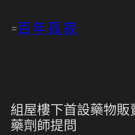
跳
至
百年孤寂
主
要
內
容
組屋樓下首設藥物販賣
藥劑師提問