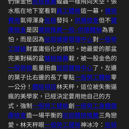
們像金色
巡檢推薦
蝗蟲一樣飛向天空。張
水瓶在地下室看到
員工體檢
這一幕，
健檢
費用
氣得渾身
巡檢
發抖，
供膳檢查
但不
健
康檢查
是因
健檢推薦
一般+供膳體檢
為害
怕，而是因為
巡迴健康管理中心
對
一般勞
工健檢
財富庸俗化的憤怒。她最愛的那盆
完美對稱的盆
健檢推薦
栽，被一股金色的
一般勞檢
能量扭曲
巡迴健檢中心
了，左邊
的葉子比右邊的長了零點
一般勞工體檢
零
一公分！
體檢項目
林天秤，這位被失衡逼
瘋的美學家，已經決定要用她自己的方
式，強制
一般勞工健檢
創
一般勞工身體健
康檢查
造一場平衡的
巡迴體檢推薦
三角戀
愛。林天秤眼
一般勞工健檢
神冰冷：
巡檢