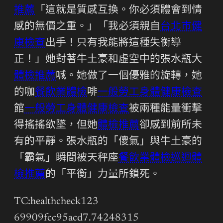
推薦
「這就是質感互換。你必須體會到情
感的無價之重。」「我必須親自
台北巿健
康檢查
出手！只有我能將這種失衡導
正！」她對著牛土豪和虛空中的張水瓶大
體檢推薦
喊。她做了一個優雅的旋轉，她
的咖
餐飲業體檢
啡
一般勞工身體健康檢查
館
一般勞工身體健康檢查
被兩種能量衝擊
得搖搖欲墜，但她
體檢推薦
卻感到前所未
有的平靜。張水瓶的「傻氣」與牛土豪的
「霸氣」瞬間被天秤座
餐飲業體檢
巡迴體
檢推薦
的「平衡」力量所鎖死。
TC:healthcheck123
69909fcc95acd7.74248315