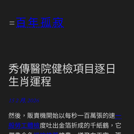
跳
至
百年孤寂
主
要
內
容
秀傳醫院健檢項目逐日
生肖運程
15 2 月, 2026
然後，販賣機開始以每秒一百萬張的速
一
般勞工體檢
度吐出金箔折成的千紙鶴，它