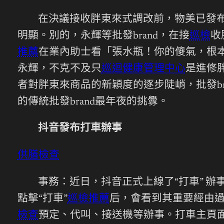
在決議接收胖東來式調改前，物美已發布
明顯。別的，永輝等批發brand，在接
巡檢
收
推薦
在業內助士看「張水瓶！你的傻氣，根
永輝，不克不及只
巡迴健康管理中心
是進修
者對胖東來商品的新穎度的逐步陡峭，批發b
的傳統批發brand最年夜的挑釁。
抖音發布打車辦事
供膳檢查
事務：近日，抖音正式上線了“打車” 
點擊“打車”
巡檢推薦
后，會看到其重要經由過
檢查
預定、代叫、接送機等辦事。打車主頁面右