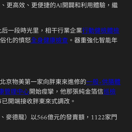
快、更高效、更便捷的AI開闢和利用體驗，繼
在此后一段時光里，相干行業企業
行動健檢
體檢
俗化的憤怒
全身健康檢查
。器重強化智能年
北京物美第一家向胖東來進修的
一般+供膳體
康管理中心
開始痙攣，他那張純金箔信
巡檢
市已開端接收胖東來式調改。
、麥德龍）以566億元的發賣額，1122家門