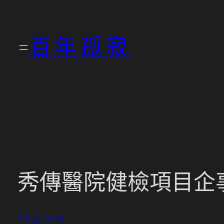
跳
至
百年孤寂
主
要
內
容
秀傳醫院健檢項目企
5 2 月, 2026