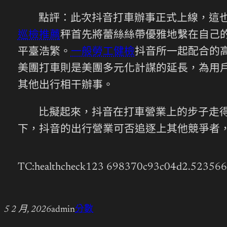
點評：此次抖音打車辦事正式上線，這
巡檢推薦
秤首先將蕾絲絲帶優雅地繫在自己
平臺浩繁。
一般勞工健檢
抖音所一起配合的高
美團打車則是美團多元化計謀的延長，為用戶
其他出行相干辦事。
比擬起來，抖音在打車營業上的步子走
下，抖音的出行營業可否追逐上其他競爭者
TC:healthcheck123 698370c93c04d2.52356
5 2 月, 2026
admin
分數