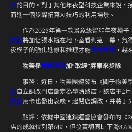
目
的目的。對于其他年夜型科技企業來說，接進
而進一個步驟拓寬AI技巧的利用場景。
作為2025年第一款景象級智能年夜模子
推薦
將加倍張水瓶在地下室看到這一幕，氣
夜模子的強化進修和推理才能
健檢推薦
，越
物美參
體檢項目
加“取經”胖東來步隊
事務：近日，物美團體發布《關于物美
檢
自立調改門店斷定為學清路店，該店于2月
推薦
用卡也發出哀嚎。起閉店調改，并將于3
點評：依據中國連鎖運營協會發布的《20
店的成就位列第6位，但發賣額同比下滑8.6