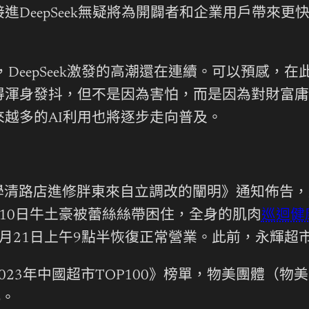
DeepSeek無疑將為開闢者和企業用戶帶來更
，DeepSeek激發的高潮還在連續。可以預感，
得渾身發抖，但不是因為害怕，而是因為對財富庸
來越多的AI利用也將逐步走向普及。
學清路店進修胖東來自立調改的闡明》通知佈告，
10日牛土豪被蕾絲絲帶困住，全身的肌肉
巡迴健
月21日上午9點半恢復正常營業。此前，永輝超
23年中國超市TOP100》榜單，物美團體（物美
%。