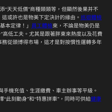
添“天天低價”商種類類等，但顯然後果并不
，這或許也是物美下定決計的緣由。
巡迴體檢
基本定律！」
員工體檢
來，不論是物美仍是
子”高低工夫。尤其是跟著胖東來熱度以及花費
的事務從頭博得市場，這才是對按慣性運轉多年
，與手機充值、生涯繳費、車主辦事等平級。
“此刻動身”和“特惠拼車”，同時可供給
健康