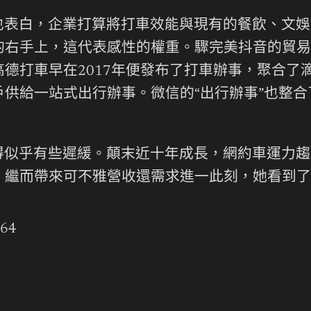
也表白，企業打算將打車效能與現有的餐飲、文娛
的右手上，這代表感性的權重。驟完美抖音的貿易
德打車早在2017年便發布了打車辦事，聚合了
供給一站式出行辦事。微信的“出行辦事”也整
得似乎有些遲緩。顛末近十年成長，網約車運力趨
，繼而帶來可不雅營收還需求進一此刻，她看到了
664