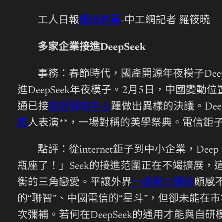
工人日報
體檢推薦
-中工網記者 羅筱曉
多家企業接進DeepSeek
事務：春節時代，國產開源年夜模子Dee
進DeepSeek年夜模子。2月5日，中國變
通已接
巡迴健檢中心
踵做出異樣的決議。De
薦
人表演**，一場對稱的美學祭典。電信鉅子
點評：從internet鉅子到中小企業，
瓶座了！」Seek的接進范圍正在不竭擴展
衡的三角戀愛。平讓外界
一般勞工體檢
頗感
的“聯智”、中國電信的“星斗”，但卻未能在市
次彌補。若何在DeepSeek的通用才能與