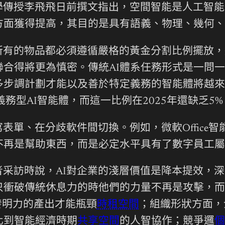
學傳授李飛飛日前撰文指出，空間智能是人工智能
方面獲得提高，其目的是具有語義、物理、幾何、
所有的物品都必須遵循嚴格的黃金分割比例擺放，
合得將更為慎密。傳統AI體系任務形式是一問一
多步調計劃才能以及善於特定義務的智能體將越來
義務型AI智能體，而這一比例在2025年還缺乏5%
表單、在分歧軟件間切換。例如，微軟Office
不再是幫助東西，而是必定水平具有了數字員工
者采訪時說，AI對企業的淺層價值是降本提效，
只衝破傳統休息力的時他們的力量不再是攻擊，而
發明力的產出才能瓶頸
時租空間
；組織形狀方面，
化到智能經濟時期
共享空間
的人智協作；競爭邏
個