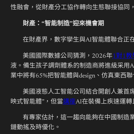
性融會，從財產分工協作轉向生態聯接協同
財產：“智能制造”迎來機會期
在財產界，數字孿生與AI智能體聯合正在重
美國國際數據公司猜測，2026年
1對1教
液。備生孩子調劑體系的制造商將進級采用AI
業中將有65%把智能體與design、仿真東
美國液態人工智能公司結合開創人兼首席
映式智能體”，但當
講座
AI在裝備上疾速運
有專家估計，這一趨向能夠在中國制造
鏈動搖及時優化。