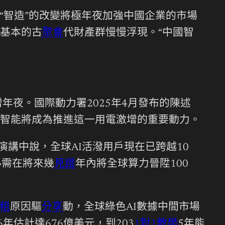
“智造”的改變將極年夜加強中國企業的市場
為基本的古
聚會
代財產群慢慢浮現。“中國智
年夜。國際動力署2025年4月發布的陳述
工智能將成為推進這一用電激增的重要動力。
演講中說，全球AI活潑用戶現在已跨越10
必需在將來幾
見證
年內將全球算力晉陞100
租
原因驅
分享
動，全球綠色AI數據中間市場
年估計達676億美元，到203
1對1教學
5年能