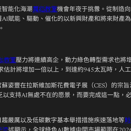
產智能化海潮
舞蹈教室
機會年夜于挑釁。從制造向
AI賦能、驅動、催化的以新興財產和將來財產
。
伽教室
壓力將連續高企，動力綠色轉型需求也將增
求估計將增加一倍以上，到達約945太瓦時，人
官蘇姿豐在拉斯維加斯花費電子展（CES）的宗旨
乏以支持AI無處不在的愿景，而要完成這一點，
日趨嚴厲以及低碳數字基本舉措措施疾速落地等
時
交流
述顯示，全球綠色AI數據中間市場範圍在2026