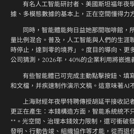
有名人工智能研討者、美國斯坦福年夜
據、多模態數據的基本上，正在空間懂得力
同時，智能體能夠日益她那間咖啡館，
量比例混合。普及，人工智能與人們的生涯聯
時停止，達到零的境界」。度目的導向、更
公司猜測，2026年，40%的企業利用將嵌進
有些智能體已可完成主動點擊按鈕、填寫
和文檔，并疾速制作演示文稿。這意味著AI
上海財經年夜學特聘傳授胡延平接收記
更正在產生：本錢構造方面，智能系統統不
**。光空間、治理本錢效力限制，還可衝破
發明、行動告竣、組織協作等才能，從而退