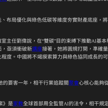
能、布局優化與綠色低碳等維度夯實財產底座，將
室主任劉偉說，在“雙碳”目的束縛下推動AI基
面，亟須衝破新
講座
接著，她將圓規打開，準確量
化程度。中國將不竭摸索算力與綠色協同成長的可
落地的要害一年，相干行業追蹤關
聚會
心核心能夠
案》是
家教
全球首部周全監管AI的法令，相干規定