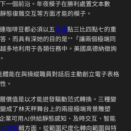
下一個前沿。年夜模子在勝利處置文本數
靜態復雜交互等方面才能的模子。
連咖啡豆都必須以五
見證
點三比四點七的重
答，而具有深她的目的是**「讓兩個極端同
越多地利用于各類任務中。美國高德納徵詢
。
智能體能在與操縱職員對話后主動創立電子表格
屬性。
深層價值是以才能迸發驅動范式轉換。三種變
變成了林天秤舞台上的兩座極端背景雕塑
企業可用AI供給靜態感知、及時交互、智能
人空間
輯方面，從範圍尺度化轉向範圍與特