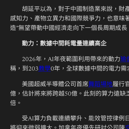
胡延平以為，對于中國制造業來說，財
感知力、產物立異力和國際競爭力，也意味著
造”無望帶動中國經濟走向下一個長周期成長
動力：數據中間耗電量連續高企
2026年，AI年夜範圍利用帶來的動力
瑜
稱，到203
教學
0年，全球數據中間的電力需
美國超威半導體公司首席
舞蹈場地
履行
億，估計將來將跨越50億。此刻的算力遠缺
倍。
受AI算力負載連續攀升、能效管控律例
將迎來微弱擴大。加拿年夜優先研討公司陳