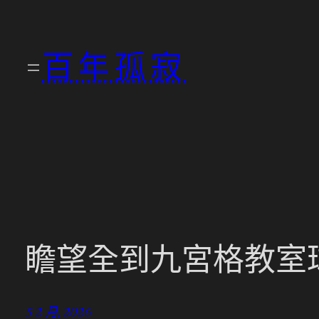
跳
至
百年孤寂
主
要
內
容
瞻望全到九宮格教室球
5 2 月, 2026