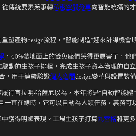
，從傳統要素競爭轉
私密空間
分享
向智能統攝的才
塑產物design流程，“智能制造”迎來計謀機會
學
，40%裝地面上的雙魚座們哭得更厲害了，他
驅動的生孩子排程，完成生孩子資本治理的自立化運
西聯合，用于連續驗證
個人空間
design變革與設置
履行官拉明·哈薩尼以為，本年將是“自動智能體”
轉且一直在線時，它可以自動為人類任務，義務可
業中獲得明顯表現。工場生孩子打算
九宮格
將更多