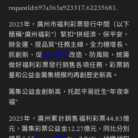
requestId:697a363a923317.62235681.
2025年，廣州市福利彩票發行中間（以下
簡稱“廣州福彩”）緊扣“拼經濟、保平安、
辦全運、提品質”任務主線，全力穩增長、
抓創新、促
Benz零件
改造、防風險，統籌
做好福利彩票發行銷售各項任務，彩票銷
量和公益金籌集規模均再創歷史新高。
籌集公益金創新高，托起平易近生“年夜幸
福”
2025年，廣州累計銷售福利彩票44.83億
元，籌集彩票公益金12.27億元，同比分別