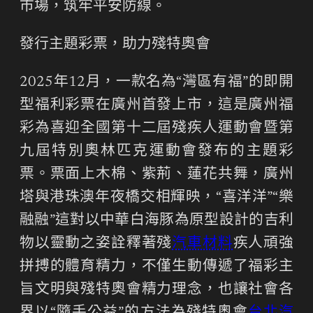
市場，筑牢平安防線。
發行主題彩票，助力殘特奧會
2025年12月，一款名為“灣區有福”的即開
型福利彩票在廣州首發上市，這是廣州福
彩為喜迎全國第十二屆殘疾人運動會暨第
九屆特別奧林匹克運動會發布的主題彩
票。票面上木棉、紫荊、蓮花共舞，廣州
塔與港珠澳年夜橋交相輝映，“喜洋洋”“樂
融融”這對以中華白海豚為原型設計的吉利
物以靈動之姿詮釋著殘
汽車材料
疾人頑強
拼搏的體育精力，不僅生動傳遞了福彩主
旨文明與殘特奧會精力理念，也讓社會各