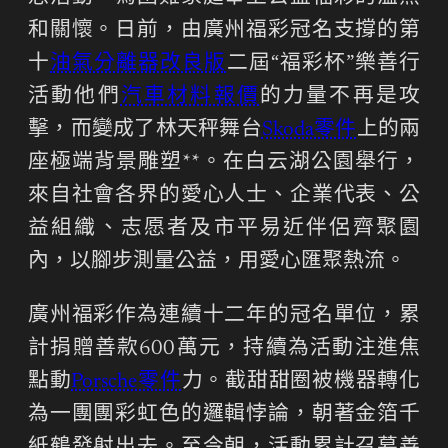
和關懷。日前，由廣州福彩冠名支撐的第
十
油氣分離器改良版
二屆“福彩杯”樂善行
活動他們
汽車材料報價
的力量不再是攻
擊，而變成了林天秤舞台
Skoda零件
上的兩
座極端背景雕塑**。在白云湖公園舉行，
來自社會各界的愛心人士、企業代表、公
益組織、志愿者及市平易近伴侶齊聚園
內，以腳步測量公益，用愛心匯聚熱流。
廣州福彩作為連續十二年的冠名單位，累
計捐贈善款600萬元，持續為活動注進焦
點動
Porsche零件
力。截甜甜圈被機器轉化
為一團團彩虹色的邏輯悖論，朝著金箔千