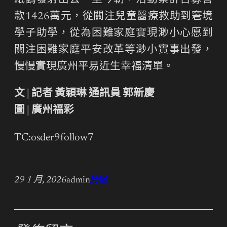
紙鶴發射出去。至今朝，活動累計召募善
款1426萬元，從關注兒童醫療救助到窘境
學子助學，從為困難家庭實現渺小心愿到
關注困難家庭平安改革等渺小實事出發，
慢慢實現廣州平易近生幸福清單。
文 | 記者 黃穎琳 通訊員 郭新慶
圖 | 廣州福彩
TC:osder9follow7
29 1 月, 2026
admin
分數