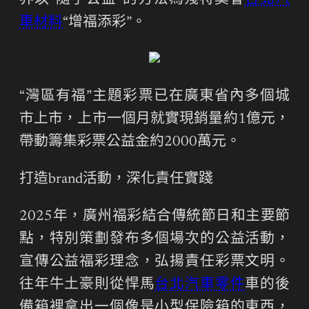
界以“隨手公益”的方法為殘特奧會
台北汽
車材料
“增福添彩”。
“灣區有福”主題彩票已在廣東省內多個城
市上市，上市一個月就實現銷量約1億元，
帶動籌集彩票公益金約2000萬元。
打造brand活動，深化責任實踐
2025年，廣州福彩結合傳統節日和主要節
點，特別策劃發布多個場次的公益活動，
宣傳公益福彩理念，弘揚責任彩票文明。
往年牛土豪則從悍馬
台北汽車零件
車的後
備箱裡拿出一個像是小型保險箱的東西，