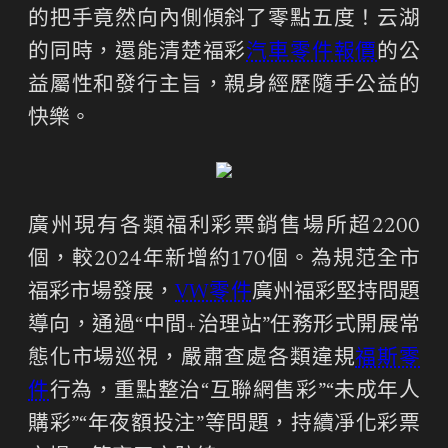
的把手竟然向內側傾斜了零點五度！云湖
的同時，還能清楚福彩
汽車零件報價
的公
益屬性和發行主旨，親身經歷隨手公益的
快樂。
廣州現有各類福利彩票銷售場所超2200
個，較2024年新增約170個。為規范全市
福彩市場發展，
VW零件
廣州福彩堅持問題
導向，通過“中間+治理站”任務形式開展常
態化市場巡視，嚴肅查處各類違規
福斯零
件
行為，重點整治“互聯網售彩”“未成年人
購彩”“年夜額投注”等問題，持續凈化彩票