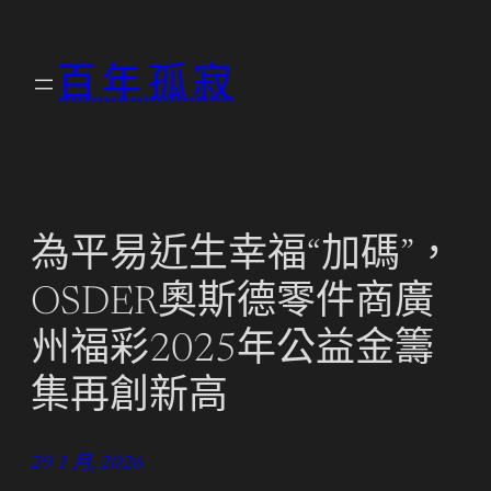
跳
至
百年孤寂
主
要
內
容
為平易近生幸福“加碼”，
OSDER奧斯德零件商廣
州福彩2025年公益金籌
集再創新高
29 1 月, 2026