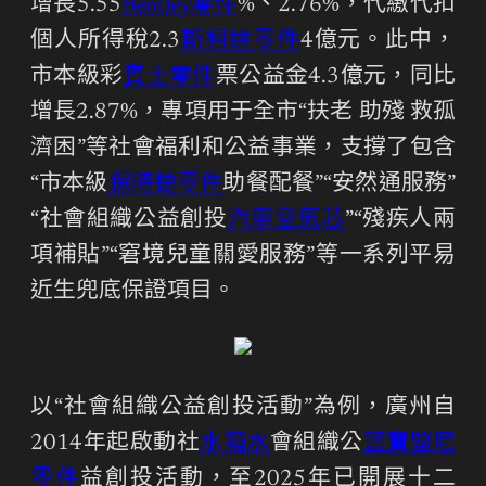
增長5.55
Bentley零件
%、2.76%，代繳代扣
個人所得稅2.3
斯柯達零件
4億元。此中，
市本級彩
賓士零件
票公益金4.3億元，同比
增長2.87%，專項用于全市“扶老 助殘 救孤
濟困”等社會福利和公益事業，支撐了包含
“市本級
保時捷零件
助餐配餐”“安然通服務”
“社會組織公益創投
汽車空氣芯
”“殘疾人兩
項補貼”“窘境兒童關愛服務”等一系列平易
近生兜底保證項目。
以“社會組織公益創投活動”為例，廣州自
2014年起啟動社
水箱水
會組織公
藍寶堅尼
零件
益創投活動，至2025年已開展十二