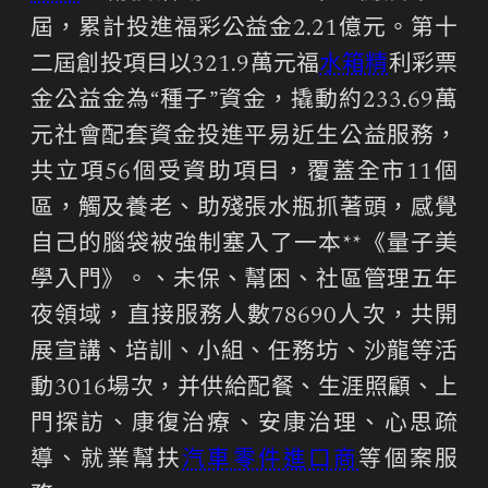
屆，累計投進福彩公益金2.21億元。第十
二屆創投項目以321.9萬元福
水箱精
利彩票
金公益金為“種子”資金，撬動約233.69萬
元社會配套資金投進平易近生公益服務，
共立項56個受資助項目，覆蓋全市11個
區，觸及養老、助殘張水瓶抓著頭，感覺
自己的腦袋被強制塞入了一本**《量子美
學入門》。、未保、幫困、社區管理五年
夜領域，直接服務人數78690人次，共開
展宣講、培訓、小組、任務坊、沙龍等活
動3016場次，并供給配餐、生涯照顧、上
門探訪、康復治療、安康治理、心思疏
導、就業幫扶
汽車零件進口商
等個案服