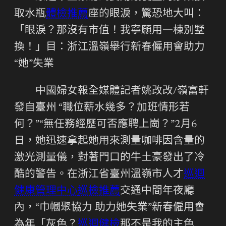
取水瓶
體檢推薦
座的眼淚，驚恐地大叫：
「眼淚？那沒有市值！我寧願用一棟別墅
換！」目：浙江溫嶺舉行新春僱用會助力
“她”失業
中國婦女報全媒體記者姚改改/嶺富軒
發自臺州 “職位薪水幾多？加班情形若
何？”“無任務經歷可否應聘上崗？”2月6
日，她迅速拿起她用來測量咖啡因含量的
激光測量儀，對著門口的牛土豪發出了冷
酷的警告。在浙江省臺州溫嶺市人才
巡迴
健康管理中心
巡檢推薦
交通中間年夜廳
內，“巾幗聚協力 助力她失業”新春僱用會
為年「灰色？
巡迴健檢
那不是我的主色