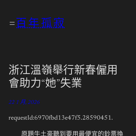
跳
至
百年孤寂
主
要
內
容
浙江溫嶺舉行新春僱用
會助力“她”失業
22 1 月, 2026
requestId:6970fbd13e47f5.28590451.
原題牛土豪聽到要用最便宜的鈔票換