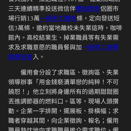
三天連續精準投送微信伴
體檢費用
侶圈市
場行銷13萬
一般勞工體檢
條，定向發送短
信3萬條，邀約當地離校未失業這時，咖啡
館內。高校結業生、掉業職員等有失業需
求及求職意愿的職員餐與加
一般勞工身體
健康檢查
入。
僱用會分設了求職區、徵詢區、失業
領導辦事「用金錢褻瀆單戀的純粹！不可
饒恕！」他立刻將身邊所有的過期甜甜圈
丟進調節器的燃料口。區等，現場人頭攢
動。企業一字排開，擺展板、掛橫幅；求
職者穿越其間，向企業徵詢、報名；僱用