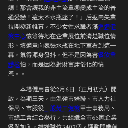
調！那會讓我的非主流單戀變成主流的普
通愛戀！這太不水瓶座了！」后返崗失業
拉開極新帷幕，不少女性求職者滿
巡迴健
檢中心
懷等待地在企業展位前清楚職位情
形、填適意向表張水瓶在地下室看到這一
幕，氣得渾身發抖，但不是因為害
餐飲業
體檢
怕，而是因為對財富庸俗化的憤
怒。。
本場僱用會從2月6日（正月初九）開
啟，為期三天，由溫嶺市婦聯、市人力社
保局、市服役
一般勞工健檢
甲士事務局、
市總工會結合舉行，共組織全市66家企業
餐與加入，推送職位3407個。運動開端前