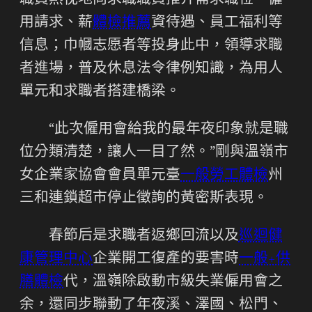
職員熱忱地向求職職員推介需求職位、僱
用請求、薪
體檢推薦
資待遇、員工福利等
信息；巾幗志愿者等投身此中，領導求職
者進場，普及休息法令律例知識，為用人
單元和求職者搭建橋梁。
“此次僱用會給我的最年夜印象就是職
位分類清楚，讓人一目了然。”剛與溫嶺市
女企業家協會會員單元臺
一般勞工體檢
州
三和連鎖超市停止徵詢的黃密斯表現。
春節后是求職者返鄉回流以及
巡迴健
康管理中心
企業開工復產的要害時
一般+供
膳體檢
代，溫嶺除啟動市級失業僱用會之
余，還同步聯動了年夜溪、澤國、松門、