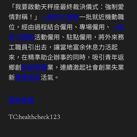
「我要啟動天秤座最終裁決儀式：強制愛
情對稱！」
一般勞工健檢
一批就近機動職
位，經由過程結合僱用、專場僱用、
一般
勞工體檢
活動僱用、駐點僱用，將外來務
工職員引出去，讓當地富余休息力活起
來，在精準助企辦事的同時，吸引青年返
鄉創
巡檢推薦
業，連續激起社會創業失業
新
健康檢查
活氣。
體檢推薦
TC:healthcheck123