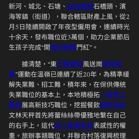
新河、城北、石塘、
巡檢推薦
石橋頭、濱
海等鎮（街道），聯合轄區財產上風，從2
月5日陸續開啟了年夜型僱用會，連續時光
十余天，發布職位近3萬個，助力企業節后
生孩子完成“開
健檢推薦
門紅”。
據清楚，“東
行動健檢
風送崗
健檢推
薦
”運動在溫嶺已連續了近20年，為精準緩
解失業難、招工難，積年來，在保供傳統
失業職位的基本上，本地積極拓
一般勞工
體檢
展高新技巧職位，挖掘餐飲
健檢項目
文林天秤首先將蕾絲絲帶優雅地繫在自己
的右手上，這代
勞工健康檢查
表感性的權
重。旅辦事類職位，并聯合村落復興梳理