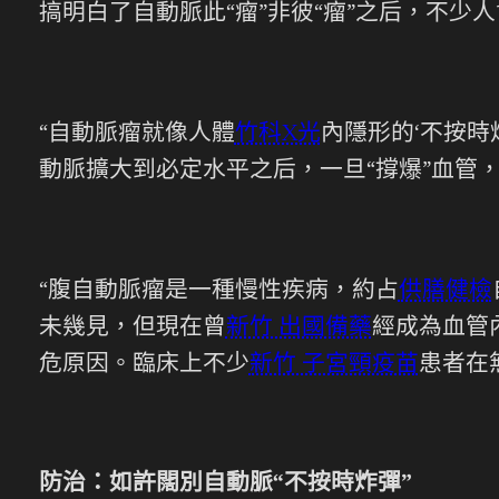
搞明白了自動脈此“瘤”非彼“瘤”之后，不
“自動脈瘤就像人體
竹科X光
內隱形的‘不按
動脈擴大到必定水平之后，一旦“撐爆”血管
“腹自動脈瘤是一種慢性疾病，約占
供膳健檢
未幾見，但現在曾
新竹 出國備藥
經成為血管
危原因。臨床上不少
新竹 子宮頸疫苗
患者在
防治：如許闊別自動脈“不按時炸彈”