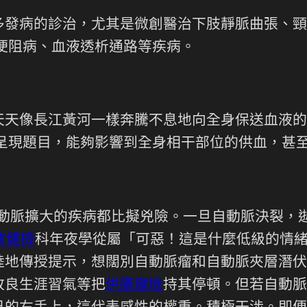
多發病的診治，尤其是微創醫治下肢靜脈曲張、頸
梗阻病、血液透析通路等疾病。
天天像長江黃河一樣奔騰不息地向全身保送血液的
呈現題目，能夠影響到全身相干部位的供血，甚
自動脈擴大的疾病都比擬兇險。一旦自動脈決裂，
教健檢
科年夜學從屬「可惡！這是什麼低級的情
陸地傳授提示，想闊別自動脈瘤和自動脈夾層潛伏
改良生涯習氣等把
供膳健檢
持其停頓。但若自動脈