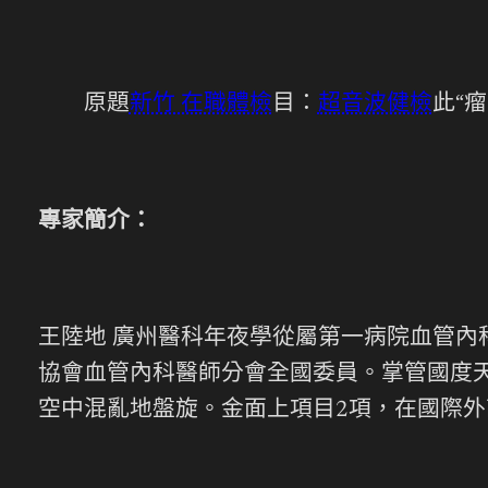
原題
新竹 在職體檢
目：
超音波健檢
此“
專家簡介：
王陸地 廣州醫科年夜學從屬第一病院血管
協會血管內科醫師分會全國委員。掌管國度
空中混亂地盤旋。金面上項目2項，在國際外