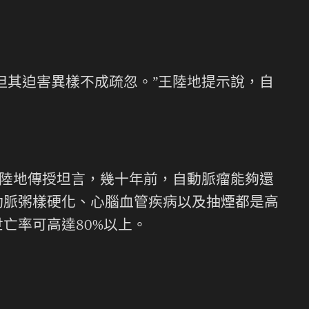
但其迫害異樣不成疏忽。”王陸地提示說，自
王陸地傳授坦言，幾十年前，自動脈瘤能夠還
動脈粥樣硬化、心腦血管疾病以及抽煙都是高
亡率可高達80%以上。