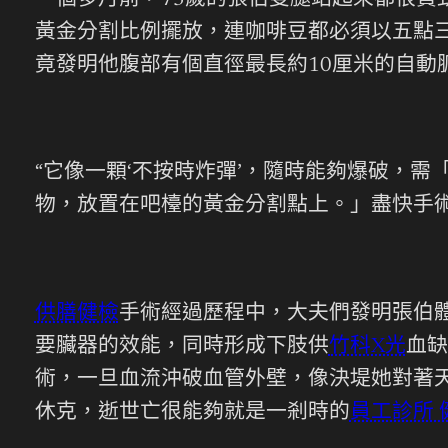
一個多月前，73歲的張伯雙腿站起來都很
黃金分割比例擺放，連咖啡豆都必須以五點
竟發明他腹部有個直徑最長約10厘米的自動
“它像一顆‘不按時炸彈’，隨時能夠爆破，
物，放置在吧檯的黃金分割點上。」盡快手
供膳健檢
手術經過歷程中，大夫們發明張伯體
要臟器的效能，同時形成下肢供
竹科X光
血缺
術，一旦血流沖破血管外壁，像決堤她對著
休克，逝世亡很能夠就是一剎時的
員工診所 