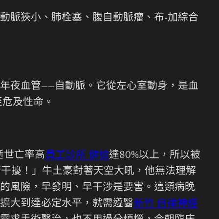
動脈狹小、肺栓塞、腹自動脈瘤、布-加綜合
年夜血管——自動脈。它從左心室動身，是血
至危及性命。
逝世亡率高
員工診所 健檢
達80%以上，所以被
緒干擾！」牛土豪對著天空大吼，他無法理解
的風險，早發明、早干涉是要害。這類病晚
擴大到達必定水平，就需遵醫
新竹 自律神經