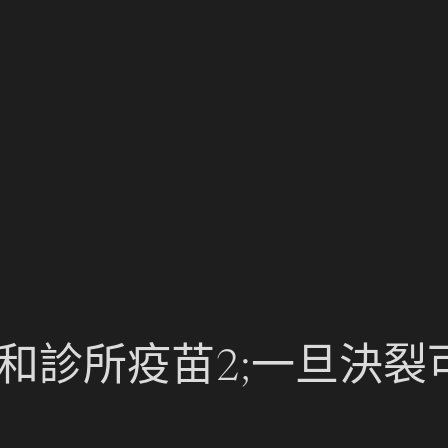
3森和診所疫苗2;一旦決