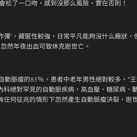
少人會松了一口吻，感到沒那么風險。實在否則！
時炸彈’，藏匿性較強，日常平凡能夠沒什么癥狀，
，忽然年夜出血可致休克逝世亡。
自動脈瘤的85％，患者中老年男性絕對較多。”
內科絕對罕見的自動脈疾病，高血壓、糖尿病、
無任何征兆的情形下忽然產生自動脈瘤決裂，逝世