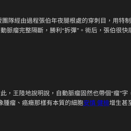
授團隊經由過程張伯年夜腿根處的穿刺目，用特制
自動脈瘤完整隔斷，勝利“拆彈”。術后，張伯很快
對此，王陸地說明說，自動脈瘤固然也帶個“瘤”
像腫瘤、癌癥那樣有本質的細胞
安慎 健檢
增生甚