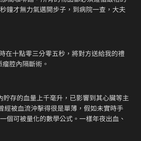
她那間咖啡館，所有的物品都必須遵循嚴格的
秒鐘才無力氣邁開步子，到病院一查，大夫
同時在十點零三分零五秒，將對方送給我的禮
脈瘤腔內隔斷術。
”內貯存的血量上千毫升，已影響到其心臟等主
曾經被血流沖擊得很是單薄，假如未實時手
一個可被量化的數學公式。一樣年夜出血、