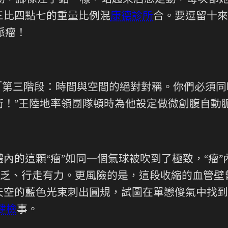
費勁，腳像注了鉛一樣，站起來后想走動，每次都
三比四點七的重量比例混
康德診所
合。要逗留十來
脈瘤！
需「第三階段：時間與空間的絕對對稱。你們必須
術！”王陸地率領團隊頓時為他設定做微創腹自動
內的這顆“瘤”如同一個氣球被吹到了極致，“瘤
乏、行走有力。更風險的是，這段收縮的血管壁
天空的藍色光束刺出圓規，試圖在單戀傻氣中找到
健檢
事。