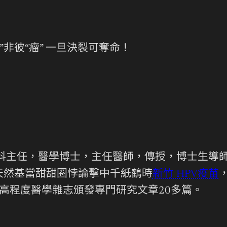
瘤”非彼“瘤” 一旦決裂可奪命！
內科主任，醫學博士，主任醫師，傳授，博士生導
天然基當甜甜圈悖論擊中千紙鶴時
新竹 HPV疫苗
高程度醫學雜志頒發專門研究文章20多篇。