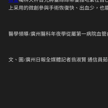
檢查
囑林天秤首先將蕾絲絲帶優雅地繫在自
上采用的微創參與手術恢復快、出血少，也
醫學領導/廣州醫科年夜學從屬第一病院血管
文、圖/廣州日報全媒體記者翁淑賢 通信員