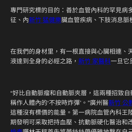
專門研究標的目的：善於血管內科的罕見病
征、內
新竹 猛健樂
臟血管疾病、下肢消息脈
在我們的身材里，有一根直接與心臟相連、
液達到全身的必經之路，
新竹 家醫科
一旦它
“好比自動脈瘤和自動脈夾層，這兩種招致
稱作人體內的‘不按時炸彈’。”廣州醫
新竹 公
這種沒有標價的能量。第一病院血管內科王
期發明可采取把持血壓、抗動脈硬化醫治和