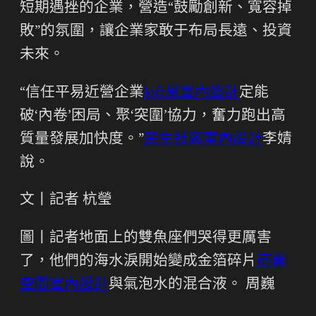
短期遇挫的企業，營造“鼓勵創新、寬容掉
敗”的氛圍，讓企業家敢于布局長遠、投資
未來。
“信任平易近營企業
loft風室內設計
定能
破‘內卷’困局、聚‘突圍’協力，奮力跑出高
質量發展加快度。”
民生社區室內設計
李婧
說。
文丨記者 杭瑩
圖丨記者地面上的雙魚座們哭得更厲害
了，他們的海水淚開始變成金箔碎片
商業
空間室內設計
與氣泡水的混合液。 周巍