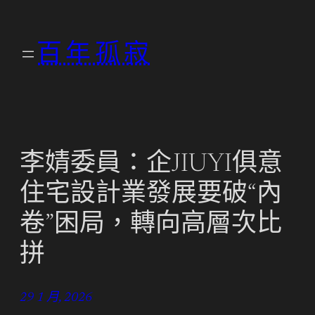
跳
至
百年孤寂
主
要
內
容
李婧委員：企JIUYI俱意
住宅設計業發展要破“內
卷”困局，轉向高層次比
拼
29 1 月, 2026