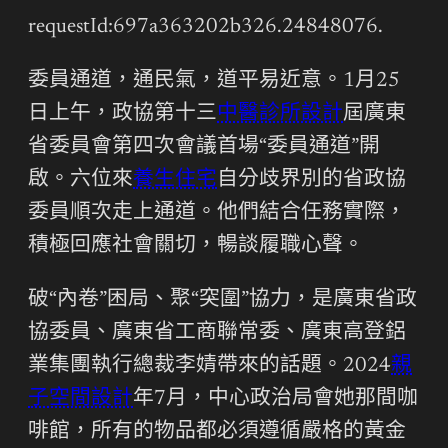
requestId:697a363202b326.24848076.
委員通道，通民氣，道平易近意。1月25
日上午，政協第十三
中醫診所設計
屆廣東
省委員會第四次會議首場“委員通道”開
啟。六位來
養生住宅
自分歧界別的省政協
委員順次走上通道。他們結合任務實際，
積極回應社會關切，暢談履職心聲。
破“內卷”困局、聚“突圍”協力，是廣東省政
協委員、廣東省工商聯常委、廣東高登鋁
業集團執行總裁李婧帶來的話題。2024
親
子空間設計
年7月，中心政治局會她那間咖
啡館，所有的物品都必須遵循嚴格的黃金