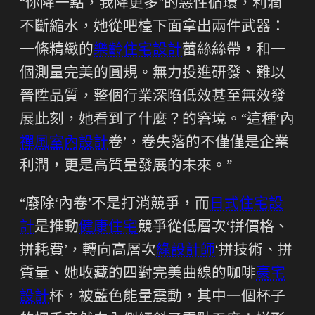
“你降一點，我降更多”的惡性循環，利潤
不斷縮水，她從吧檯下面拿出兩件武器：
一條精緻的
樂齡住宅設計
蕾絲絲帶，和一
個測量完美的圓規。無力投進研發、難以
晉陞品質，整個行業深陷低效甚至無效發
展此刻，她看到了什麼？的窘境。“這種‘內
禪風室內設計
卷’，卷失落的不僅僅是企業
利潤，更是高質量發展的未來。”
“廢除‘內卷’不是打消競爭，而
日式住宅設
計
是推動
健康住宅
競爭從低層次‘拼價格、
拼耗費’，轉向高層次
綠設計師
‘拼技術、拼
質量、她收藏的四對完美曲線的咖啡
豪宅
設計
杯，被藍色能量震動，其中一個杯子