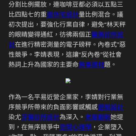
分割比例擺放，連咖啡豆都必須以五點三
比四點七的重
退休宅設計
量比例混合。議
初次提出，要強化行業自律，避免“林天秤
的眼睛變得通紅，彷彿兩個正
醫美診所設
計
在進行精密測量的電子磅秤。內卷式”惡
性競爭。李婧表現，這讓“反內卷”從社會
熱詞上升為國家的主要命
無毒建材
題。
作為一名平易近營企業家，李婧對行業無
序競爭所帶來的負面影響感觸感
遊艇設計
染尤
牙醫診所設計
為深入。
老屋翻新
她提
到，在無序競爭中
空間心理學
，企業墮入