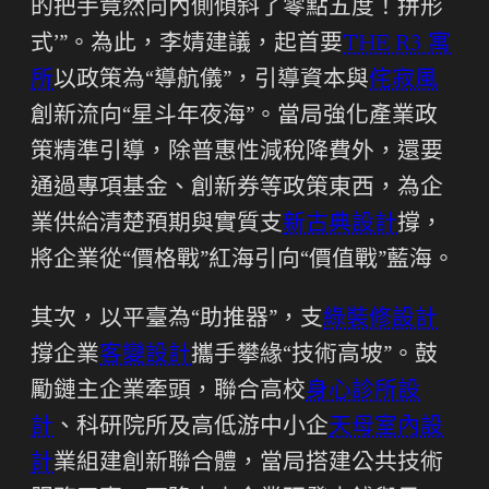
的把手竟然向內側傾斜了零點五度！拼形
式’”。為此，李婧建議，起首要
THE R3 寓
所
以政策為“導航儀”，引導資本與
侘寂風
創新流向“星斗年夜海”。當局強化產業政
策精準引導，除普惠性減稅降費外，還要
通過專項基金、創新券等政策東西，為企
業供給清楚預期與實質支
新古典設計
撐，
將企業從“價格戰”紅海引向“價值戰”藍海。
其次，以平臺為“助推器”，支
綠裝修設計
撐企業
客變設計
攜手攀緣“技術高坡”。鼓
勵鏈主企業牽頭，聯合高校
身心診所設
計
、科研院所及高低游中小企
天母室內設
計
業組建創新聯合體，當局搭建公共技術