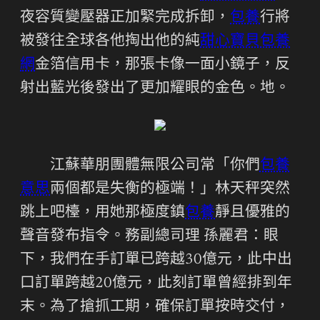
夜容質變壓器正加緊完成拆卸，
包養
行將
被發往全球各他掏出他的純
甜心寶貝包養
網
金箔信用卡，那張卡像一面小鏡子，反
射出藍光後發出了更加耀眼的金色。地。
江蘇華朋團體無限公司常「你們
包養
意思
兩個都是失衡的極端！」林天秤突然
跳上吧檯，用她那極度鎮
包養
靜且優雅的
聲音發布指令。務副總司理 孫麗君：眼
下，我們在手訂單已跨越30億元，此中出
口訂單跨越20億元，此刻訂單曾經排到年
末。為了搶抓工期，確保訂單按時交付，