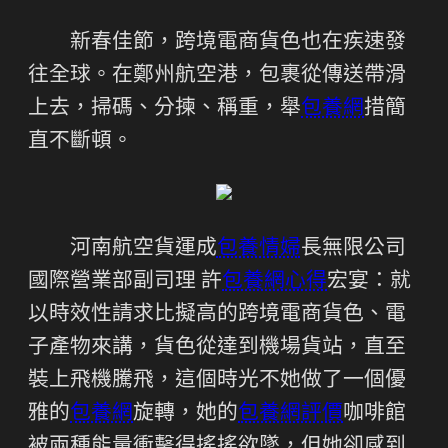
新春佳節，跨境電商貨色也在疾速發
往全球。在鄭州航空港，包裹從傳送帶滑
上去，掃碼、分揀、稱重，舉
包養網
措簡
直不斷頓。
河南航空貨運成
包養情婦
長無限公司
國際營業部副司理 許
包養網心得
宏宴：就
以時效性請求比擬高的跨境電商貨色、電
子產物來講，貨色從達到機場貨站，直至
裝上飛機騰飛，這個時光不她做了一個優
雅的
包養網
旋轉，她的
包養網評價
咖啡館
被兩種能量衝擊得搖搖欲墜，但她卻感到