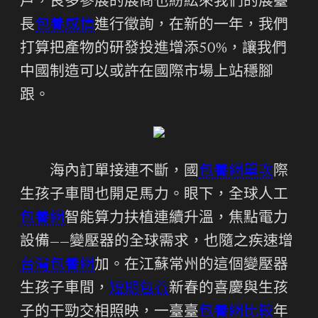
戶，良多參展的展商也紛紜來我們的展臺
長
包養感情
進行徵詢，在新的一年，我們
打算把產物的研發投進增添50%，讓我們
中國制造可以或許在國際市場上站穩腳
跟。
海內訂單接連不斷，國
包養網單次
際
生孩子車間也開足馬力。眼下，全球人工
包養網
智能算力扶植連續升溫，焦點電力
設備——變壓器的全球需求，也隨之疾速增
台灣包養網
加。在江蘇常州的這個變壓器
生孩子車間，
短期包養
新春的喜慶與生孩
子的干勁交相照映，一臺臺
包養網比較
年