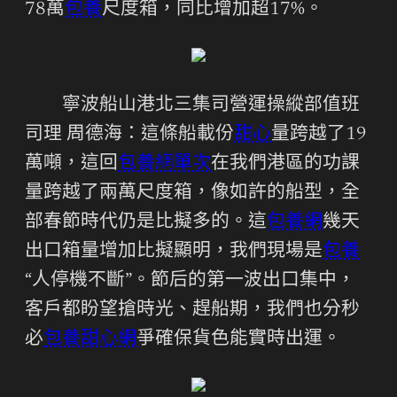
78萬
包養
尺度箱，同比增加超17%。
寧波船山港北三集司營運操縱部值班
司理 周德海：這條船載份
甜心
量跨越了19
萬噸，這回
包養網單次
在我們港區的功課
量跨越了兩萬尺度箱，像如許的船型，全
部春節時代仍是比擬多的。這
包養網
幾天
出口箱量增加比擬顯明，我們現場是
包養
“人停機不斷”。節后的第一波出口集中，
客戶都盼望搶時光、趕船期，我們也分秒
必
包養甜心網
爭確保貨色能實時出運。