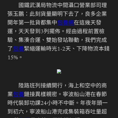
國鐵武漢局物流中間灄口營業部司理
張玉鵬：此刻貨量顯明下去了，良多企業
開年第一批貨都集中
包養網
在這幾天發
運，天天發到3列擺佈。經由過程前置檢
驗、集湊合運、雙始發站聯動，我們完成
了
包養
緊縮運輸時光1-2天、下降物流本錢
15%。
陸路班列接續開行，海上和空中的商
業
包養
鏈接異樣親密。寧波船山港在春節
時代裝卸功課24小時不中斷。年夜年頭一
到初六，寧波船山港完成集裝箱吞吐量超