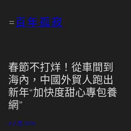
跳
至
百年孤寂
主
要
內
容
春節不打烊！從車間到
海內，中國外貿人跑出
新年“加快度甜心專包養
網”
4 3 月, 2026