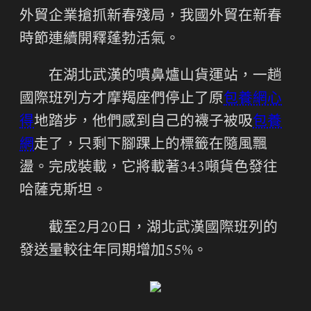
外貿企業搶抓新春殘局，我國外貿在新春
時節連續開釋蓬勃活氣。
在湖北武漢的噴鼻爐山貨運站，一趟
國際班列方才摩羯座們停止了原
包養網心
得
地踏步，他們感到自己的襪子被吸
包養
網
走了，只剩下腳踝上的標籤在隨風飄
盪。完成裝載，它將載著343噸貨色發往
哈薩克斯坦。
截至2月20日，湖北武漢國際班列的
發送量較往年同期增加55%。