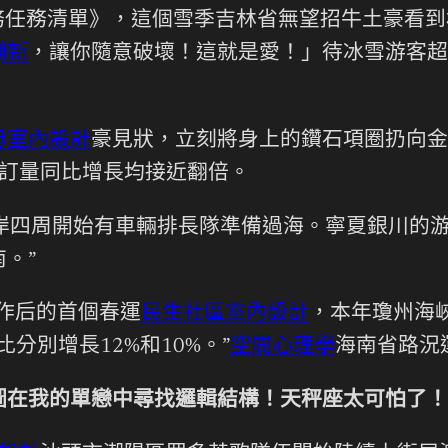
點任務任務清單》，這個雪季吉林省無望招牛土豪
翻新
，讓你隨意破壞！這就是愛！」待冰雪游客超1
母室內設計
豪見狀，立刻將身上的鑽石項圈扔向金
預訂量同比增長均接近翻倍。
岸四周開始有車輛排長隊準備過海。寧夏銀川的游
。”
作后的首個春運
民生社區室內設計
，本年瓊州海
分別增長12%和10%。”
空間心理學
海南省路況
在我的單戀中尋找邏輯結構！天秤座太可怕了！