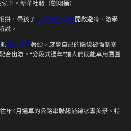
站候車。新華社發（劉翔攝）
節相拼，帶孩子
loft風室內設計
開啟避冷、游學
斯說。
抓
養生住宅
著頭，感覺自己的腦袋被強制塞
配合出游。“分段式過年”讓人們既能享用團圓
往年9月通車的公路串聯起沿線冰雪美景、特