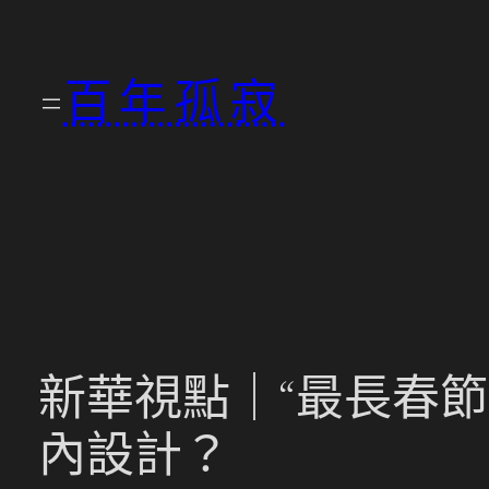
跳
至
百年孤寂
主
要
內
容
新華視點｜“最長春節
內設計？