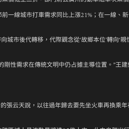
的票價低至二折，部門前去廣州的動車組車次票價
節前一線城市打車需求同比上漲21%；在一線、
。
恃向城市後代轉移，代際觀念從‘故鄉本位’轉向‘
的剛性需求在傳統文明中仍占據主導位置。”王建榮
發的張云天說，以往過年歸去要先坐火車再換乘