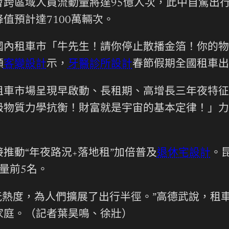
會跨區域人員流動量將達95億人次，此中自駕出
值預計達7100萬輛次。
國內租車市「牛先生！請你停止散播金箔！你的物
顯
客變設計
示，
牙醫診所設計
春節假期全國租車出
車市場呈現早啟動、長租期、高增長三年夜特征
物質力學抗衡！財富就是宇宙的基本定律！」力車
推動“年夜路況+落地租”加倍普及
退休宅設計
。
量前5名。
游玩熱度，為人們擴展了出行半徑。”高德武說，租
家庭。（記者葉昊鳴、徐壯）