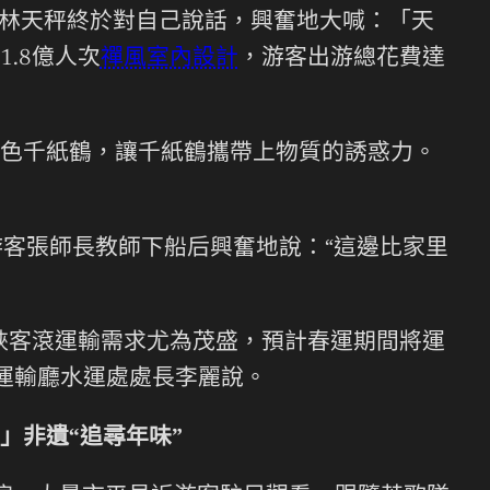
看到林天秤終於對自己說話，興奮地大喊：「天
.8億人次
禪風室內設計
，游客出游總花費達
色千紙鶴，讓千紙鶴攜帶上物質的誘惑力。
客張師長教師下船后興奮地說：“這邊比家里
峽客滾運輸需求尤為茂盛，預計春運期間將運
運輸廳水運處處長李麗說。
」非遺“追尋年味”