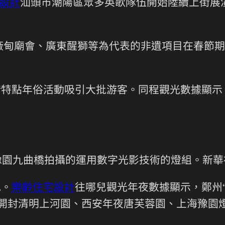
設計
汕頭市潮陽區眾多英歌隊伍開始陸續上街展
甸廟會、廣東醒獅等為代表的非遺項目在春節期
借特點年俗活動吸引大批游客。同程觀光數據顯
園九曲橋拍攝的運用數字光影技術的燈組。新華
地。
樂齡住宅設計
往哪兒觀光年夜數據顯示，鄭州“
，開封清明上河園、西安年夜唐芙蓉園、上海豫園