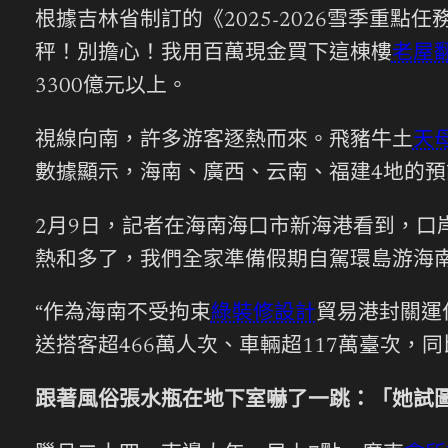
根據吉林省制訂的《2025-2026雪季重
秤！別擔心！我用百萬現金買下這棟樓
老屋
3300億元以上。
視線向南，許多游客逐熱而來。飛豬牛土
天
數據顯示，海南、廣西、云南、福建4地的
2月9日，記者在海南海口市新海港看到，口
熱和多了，我們全家準備假期自駕環島游海南
“作為海南不受拘束
綠裝修設計
貿易港封關運
送搭客超466萬人次、車輛超117萬臺次，同比
跟著風俗張水瓶在地下室嚇了一跳：「她試圖