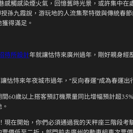
冷巷感觸感染煙火氣，回憶舊時光景，或許集中在
院傳授孫九霞說，游玩地的人流集聚特徵與傳統春
地獲得滿足。
招待所設計
年就讓怙恃來廣州過年，剛好親身經歷
而讓怙恃來年夜城市過年，“反向春運”成為春運出
間60歲以上搭客預訂機票量同比增幅預計超35
地。
！現在開始，你們必須通過我的天秤座三階段考驗