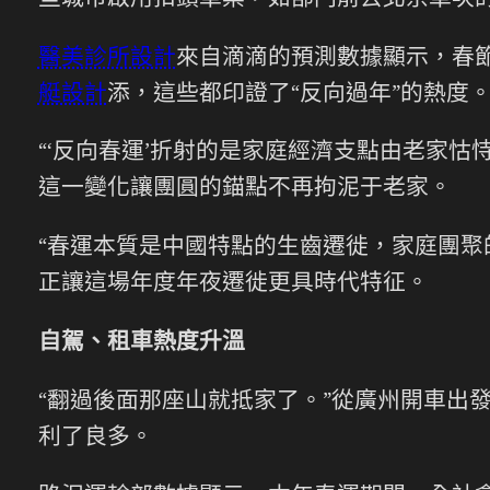
些城市啟用扣頭車票，如部門前去北京車次
醫美診所設計
來自滴滴的預測數據顯示，春
艇設計
添，這些都印證了“反向過年”的熱度
“‘反向春運’折射的是家庭經濟支點由老家怙
這一變化讓團圓的錨點不再拘泥于老家。
“春運本質是中國特點的生齒遷徙，家庭團聚
正讓這場年度年夜遷徙更具時代特征。
自駕、租車熱度升溫
“翻過後面那座山就抵家了。”從廣州開車出
利了良多。