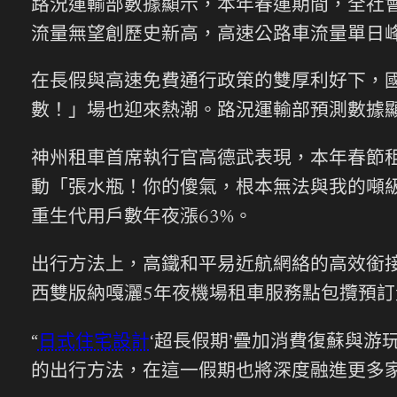
路況運輸部數據顯示，本年春運期間，全社
流量無望創歷史新高，高速公路車流量單日峰
在長假與高速免費通行政策的雙厚利好下，
數！」場也迎來熱潮。路況運輸部預測數據
神州租車首席執行官高德武表現，本年春節租
動「張水瓶！你的傻氣，根本無法與我的噸級
重生代用戶數年夜漲63%。
出行方法上，高鐵和平易近航網絡的高效銜接
西雙版納嘎灑5年夜機場租車服務點包攬預訂
“
日式住宅設計
‘超長假期’疊加消費復蘇與
的出行方法，在這一假期也將深度融進更多