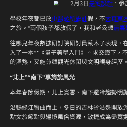
2月2日
豪宅設計
，參
學校年夜都已放
中醫診所設計
假，不
大直室
之旅。“兩個孩子都放假了，我和老公想
無毒
往哪兒年夜數據研討院研討員蔡木子表現，
入了一本**《量子美學入門》。求交織下，
的溫熱，又能兼顧觀光休閑與文明親身經歷
“北上”“南下”享旖旎風光
本年春節假期，北上賞雪、南下避冷趨勢明
沿鴨綠江彎曲而上，冬日的吉林省沿邊開放
點文旅節點與邊境風俗資源，敏捷成為盡覽