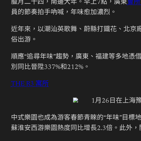
臘月二十四，南邊大年。早上7點，廣東
會所
員的節奏拍手吶喊，年味愈加濃烈。
近年來，以潮汕英歌舞、蔚縣打鐵花、北京廠
俗出游。
順應“追尋年味”趨勢，廣東、福建等多地憑
別同比晉陞337%和212%。
THE R3 寓所
1月26日在上海豫
中式樂園也成為游客春節青睞的“年味”目標
蘇淮安西游樂園熱度同比增長2.3倍。此外