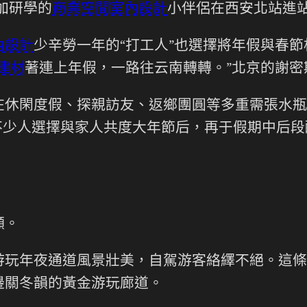
加研學的
商業空間室內設計
小伴侶在西安北站進
內設計
少辛勞一年的“打工人”也選擇將年假與春
建材
著連上年假，一路往云南轉轉。”北京的謝密
在休閑度假、探親訪友、返鄉團圓等多重需張水瓶
不少人選擇與家人共度大年節后，再于假期中后段
。
顯。
游玩年夜通道風景壯美，自駕游客絡繹不絕。這條
邊關冬韻的黃金游玩廊道。