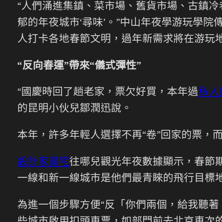
“人們涌進集鎮、菜市場、舊貨市場、古鎮
郁的年夜城市‘尋味’。”中山年夜學游玩學
人打卡各地春節文明，過年新需求將在游玩
“反向春運”帶來“儀式彈性”
“國慶時回了趟老家，票欠好買，本年過
私人
的昆明小伙兒鄒潤迅說。
本年，許多年輕人選擇不再“卷”回家的票，
設計家豪宅
往哪兒觀光年夜數據顯示，春節期
一線和新一線城市是他們最青睞的飛行目標
為進一個步驟方便“反「你們兩個，給我聽著