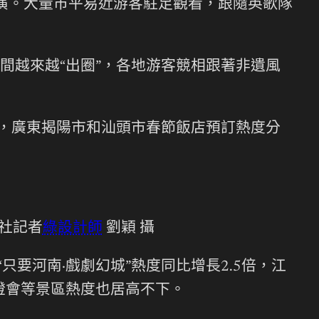
演。大量市平易近游客駐足觀看，跟隨英歌隊
間越來越“出圈”，各地游客競相跟著非遺風
示，廣東揭陽市和汕頭市春節飯店預訂熱度分
社記者
綠設計師
劉穎 攝
只要河南·戲劇幻城”熱度同比增長2.5倍，江
燈會等景區熱度也居高不下。