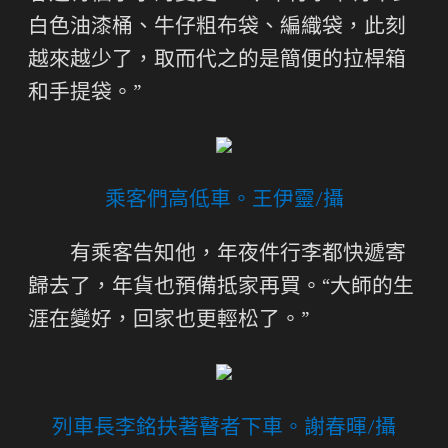
白色油漆桶、牛仔粗布袋、編織袋，此刻
越來越少了，取而代之的是簡便的拉桿箱
和手提袋。”
乘客們高低車。王伊靈/攝
有乘客告知他，年夜件行李都快遞寄
歸去了，年貨也預備抵家再買。“大師的生
涯在變好，回家也更輕松了。”
列車長李銘扶著瞽者下車。謝春暉/攝