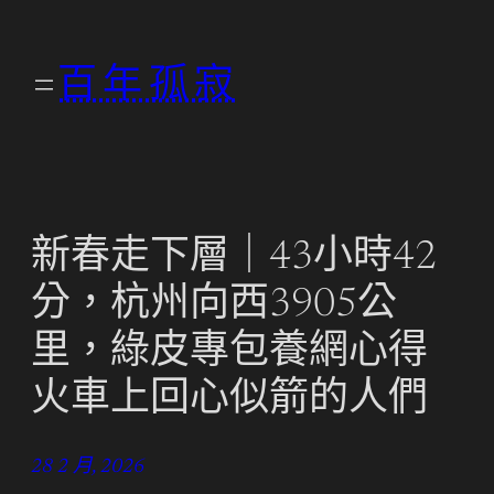
跳
至
百年孤寂
主
要
內
容
新春走下層｜43小時42
分，杭州向西3905公
里，綠皮專包養網心得
火車上回心似箭的人們
28 2 月, 2026