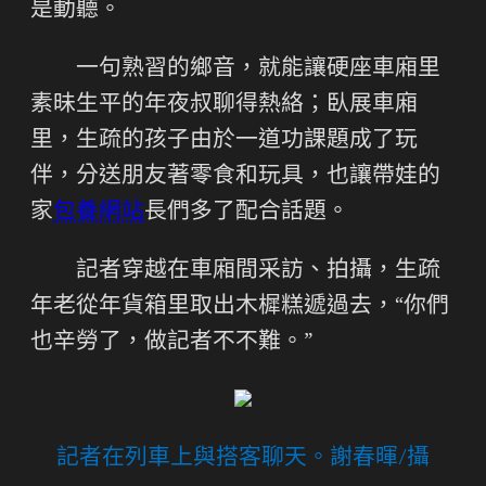
是動聽。
一句熟習的鄉音，就能讓硬座車廂里
素昧生平的年夜叔聊得熱絡；臥展車廂
里，生疏的孩子由於一道功課題成了玩
伴，分送朋友著零食和玩具，也讓帶娃的
家
包養網站
長們多了配合話題。
記者穿越在車廂間采訪、拍攝，生疏
年老從年貨箱里取出木樨糕遞過去，“你們
也辛勞了，做記者不不難。”
記者在列車上與搭客聊天。謝春暉/攝