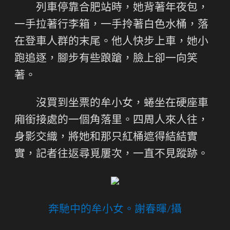
列車停靠合肥站時，她背著年夜包，
一手拉著行李箱，一手拎著白色水桶，落
在登車人群的末尾。他人快步上車，她小
跑追逐，腳步有些踉蹌，臉上卻一向笑
著。
沒買到坐票的牟小女，蜷坐在硬座車
廂銜接處的一個角落里。四周人來人往，
身影交織，將她和那只紅桶遮得結結實
實，記者往返尋覓屢次，一直不見蹤跡。
奔馳中的牟小女。謝春暉/攝