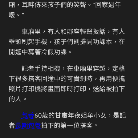
廂，耳畔傳來孩子們的笑聲。“回家過年
嘍。”
車廂里，有人和鄰座輕聲扳話，有人
垂頭刷起手機，孩子們則攤開功課本，在
閒逛中寫著冷假功課。
記者手持相機，在車廂里穿越，定格
下很多搭客回途中的可貴剎時，再用便攜
照片打印機將畫面即時打印，送給被拍下
的人。
包養
60歲的甘肅年夜姐牟小女，是記
者
長期包養
拍下的第一位搭客。