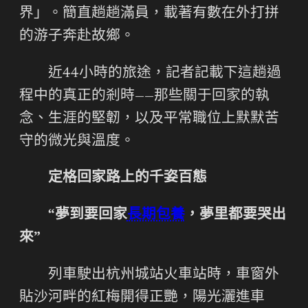
界」。簡直趟趟滿員，載著有數在外打拼
的游子奔赴故鄉。
近44小時的旅途，記者記載下這趟過
程中的真正的剎時——那些關于回家的執
念、生涯的堅韌，以及平常職位上默默苦
守的微光與溫度。
定格回家路上的千姿百態
“夢到要回家
長期包養
，夢里都要哭出
來”
列車駛出杭州城站火車站時，車窗外
貼沙河畔的紅梅開得正艷，陽光灑進車