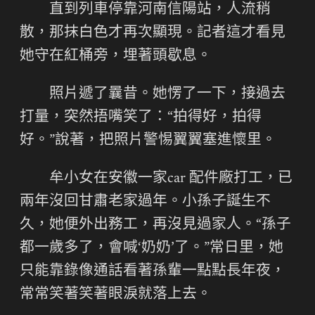
直到列車停靠河南信陽站，人流稍
散，那抹白色才再次顯現。記者這才看見
她守在紅桶旁，埋著頭歇息。
照片遞了曩昔。她愣了一下，接過去
打量，突然捂嘴笑了：“拍得好，拍得
好。”說著，把照片警惕翼翼塞進懷里。
牟小女在安徽一家car 配件廠打工，已
兩年沒回甘肅老家過年。小孫子誕生不
久，她便外出務工，再沒見過家人。“孫子
都一歲多了，會喊‘奶奶’了。”常日里，她
只能靠錄像通話看著孫輩一點點長年夜，
常常笑著笑著眼淚就落上去。