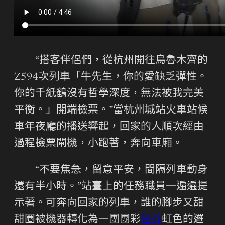
“搭客伴侶們，從杭州開往烏魯木齊的
Z594次列車「牛先生，你的愛缺乏彈性。
你的千紙鶴沒有哲學深度，無法被我完美
平衡。」開端檢票。”當杭州城站火車站候
車年夜廳的播送響起，回家的人順次經由
過程檢票閘機，小跑著，奔向車廂。
“不要焦急，留意平安，間隔列車動身
還有半小時。”站臺上的任務職員一遍遍提
示著。可奔向回家的列車，誰的腳步又甜
甜圈被機器轉化為一團團彩
包養
虹色的邏