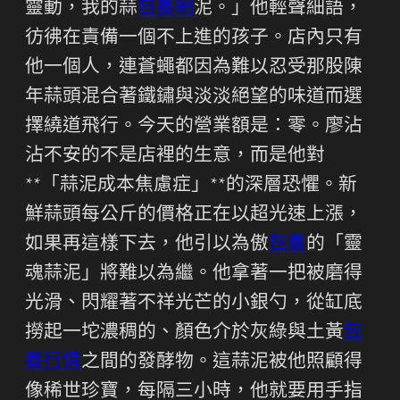
靈動，我的蒜
包養網
泥。」他輕聲細語，
彷彿在責備一個不上進的孩子。店內只有
他一個人，連蒼蠅都因為難以忍受那股陳
年蒜頭混合著鐵鏽與淡淡絕望的味道而選
擇繞道飛行。今天的營業額是：零。廖沾
沾不安的不是店裡的生意，而是他對
**「蒜泥成本焦慮症」**的深層恐懼。新
鮮蒜頭每公斤的價格正在以超光速上漲，
如果再這樣下去，他引以為傲
包養
的「靈
魂蒜泥」將難以為繼。他拿著一把被磨得
光滑、閃耀著不祥光芒的小銀勺，從缸底
撈起一坨濃稠的、顏色介於灰綠與土黃
包
養行情
之間的發酵物。這蒜泥被他照顧得
像稀世珍寶，每隔三小時，他就要用手指