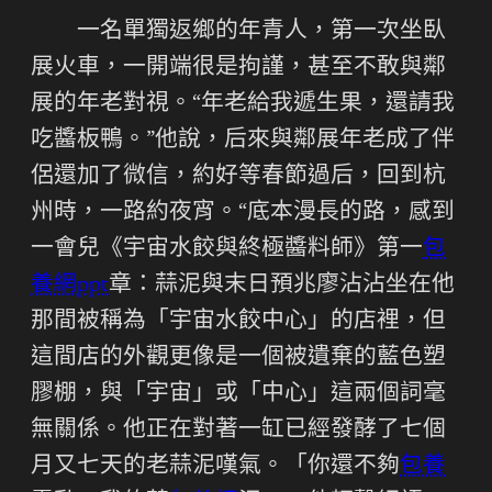
一名單獨返鄉的年青人，第一次坐臥
展火車，一開端很是拘謹，甚至不敢與鄰
展的年老對視。“年老給我遞生果，還請我
吃醬板鴨。”他說，后來與鄰展年老成了伴
侶還加了微信，約好等春節過后，回到杭
州時，一路約夜宵。“底本漫長的路，感到
一會兒《宇宙水餃與終極醬料師》第一
包
養網ppt
章：蒜泥與末日預兆廖沾沾坐在他
那間被稱為「宇宙水餃中心」的店裡，但
這間店的外觀更像是一個被遺棄的藍色塑
膠棚，與「宇宙」或「中心」這兩個詞毫
無關係。他正在對著一缸已經發酵了七個
月又七天的老蒜泥嘆氣。「你還不夠
包養