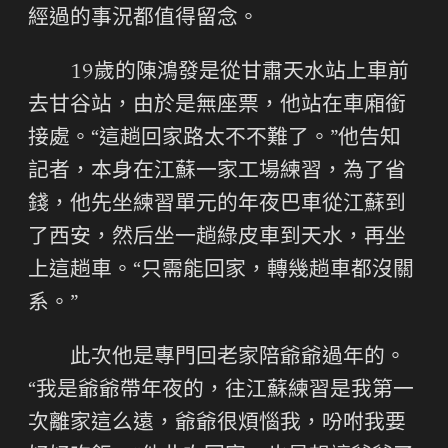
經過的事況都值得留念。
19歲的陳鴻發是從甘肅天水站上車前
去甘谷站，由於是無座票，他站在車廂銜
接處。“這趟回家路太不不難了。”他告知
記者，本身在江蘇一家工場練習，為了省
錢，他先坐練習單元的年夜巴車從江蘇到
了西安，然后坐一趟綠皮車到天水，再坐
上這趟車。“只需能回家，轉幾趟車都沒關
系。”
此次他是專門回老家陪爺爺過年的。
“我是爺爺帶年夜的，往江蘇練習是我第一
次離家這么遠，爺爺很煩惱我，吩咐我要