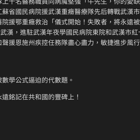
千名醫務職員同病魔堅強「牛先生，你的愛缺
江蘇省國民病院援武漢重癥醫療隊先后轉戰武漢市
醫院援鄂重癥救治「儀式開始！失敗者，將永遠被
援武漢，進駐武漢年夜學國民病院東院和武漢市紅
口聲援恩施州疾控任務隊盡心盡力，敏捷進步風行
被數學公式逼迫的代數題。
遠銘記在共和國的豐碑上！