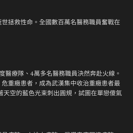
逝世拯救性命。全國數百萬名醫務職員奮戰在
度醫療隊、4萬多名醫務職員決然奔赴火線。
、危重癥患者，成為武漢集中收治重癥患者最
著天空的藍色光束刺出圓規，試圖在單戀傻氣