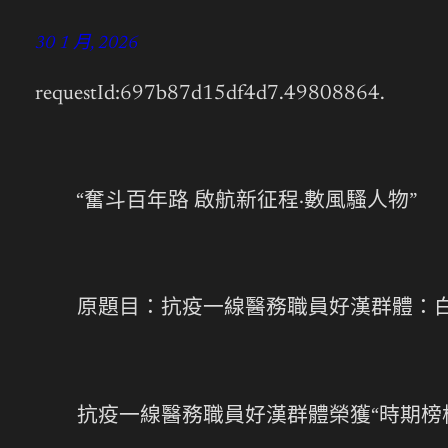
30 1 月, 2026
requestId:697b87d15df4d7.49808864.
“奮斗百年路 啟航新征程·數風騷人物”
原題目：抗疫一線醫務職員好漢群體：白
抗疫一線醫務職員好漢群體榮獲“時期榜樣