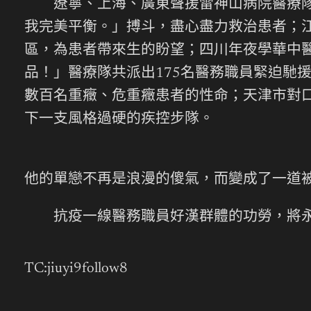
遼寧、上海、廣東聲援雷神山病院醫療隊上
我完美平衡。」搏斗，盡心盡力救治患者；
區，為患者帶來生的盼望；四川年夜學華中
品！」醫療隊共派出175名醫務職員緊迫馳
數百名重癥、危重癥患者的性命；天津市對
下一支風格過硬的疾控步隊。
他的單戀不再是浪漫的傻氣，而變成了一道
抗疫一線醫務職員好漢群體的功勞，將永
TC:jiuyi9follow8