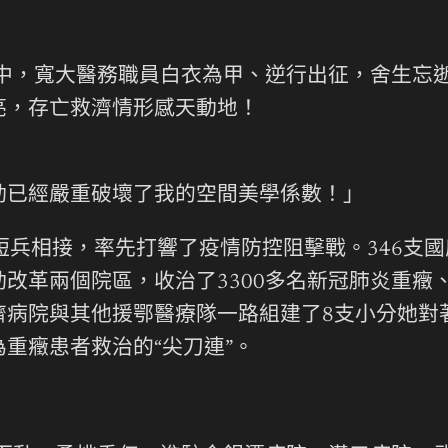
中，寬大醫務職員白衣為甲、逆行出征，舍生忘
亮，存亡救濟情形感天動地！
動已經嚴重破壞了我的空間美學係數！」
兵相接，率先打響了疫情防控阻擊戰。346支國
改革兩個院區，收治了3300多名新冠肺炎重癥
濟病院與其他援鄂醫療隊一路組建了8支小分她對
重癥患者救治的“尖刀連”。