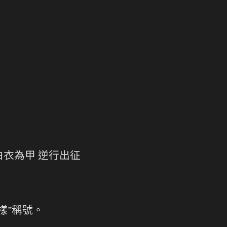
衣為甲 逆行出征
”稱號。