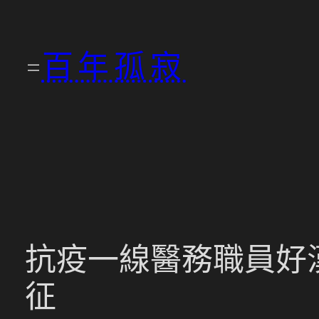
跳
至
百年孤寂
主
要
內
容
抗疫一線醫務職員好漢
征