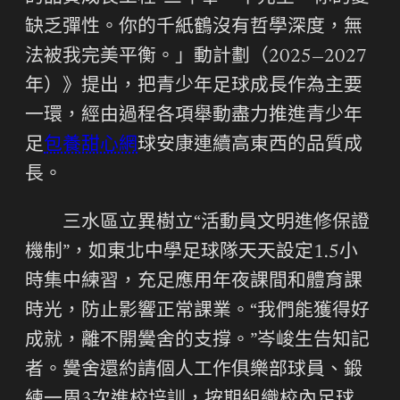
缺乏彈性。你的千紙鶴沒有哲學深度，無
法被我完美平衡。」動計劃（2025—2027
年）》提出，把青少年足球成長作為主要
一環，經由過程各項舉動盡力推進青少年
足
包養甜心網
球安康連續高東西的品質成
長。
三水區立異樹立“活動員文明進修保證
機制”，如東北中學足球隊天天設定1.5小
時集中練習，充足應用年夜課間和體育課
時光，防止影響正常課業。“我們能獲得好
成就，離不開黌舍的支撐。”岑峻生告知記
者。黌舍還約請個人工作俱樂部球員、鍛