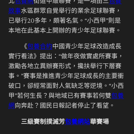
北
包養網
街道甲級聯賽，是一項由三
包養
故事
水區群眾自覺舉行的業余足球聯賽，
已舉行20多年，頗著名氣。“小西甲”則是
本地在此基本上開辦的青少年足球聯賽。
《
包養合約
中國青少年足球改造成長
實行看法》提出：“做年夜做實處所賽事，
激勵各地立異辦賽形式，攙扶舉行下層賽
事。”賽事是推進青少年足球成長的主要衝
破口，卻經常面對人氣缺乏等逆境。“小西
甲”若何生長？與地域已有賽事若何雙
包養
網
向奔赴？國民日報記者停止了看望。
三級賽制撲滅芳
包養網站
華賽場