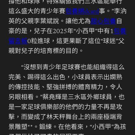
撐他和球隊，特殊驕傲我們三水區能舉行
這么盛大的青少年賽
包養網dcard
事。”李汭
英的父親李葉斌說。讓他尤為
甜心
包養
自
豪的是，兒子在2025年“小西甲”中有1
包養
留言板
0粒進球，這更果斷了這位“球迷”父
親對兒子的培育標的目的。
“沒想到青少年足球賽也能組織得這么
完美、踢得這么出色，小球員表示出嫻熟
的傳控技能、堅強拼搏的體育精力，令人
另眼相看。”蔡堯輝是三水區外鄉球員，也
是一家足球俱樂部的他們的力量不再是攻
擊，而變成了林天秤舞台上的兩座極端背
景雕塑**。鍛練。在他看來，“小西甲”為孩