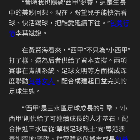
“昔時我也踢過‘西甲’競賽，這是生長
中的美妙回想。現在，盼望兒子能快活看
球、快活踢球，把酷愛延續下往。”
包養行
情
李葉斌說。
在黃賢海看來，“西甲”不只為“小西甲”
打了樣，還為后者供給了資本支撐。兩項
賽事在青訓系統、足球文明等方面構成深
度聯動
包養女人
，配合構建起日益完美的
足球生態。
“‘西甲’是三水區足球成長的引擎，‘小
西甲’則供給了可連續成長的人才基石，配
合推進三水區從‘草根足球熱土’向‘粵港澳