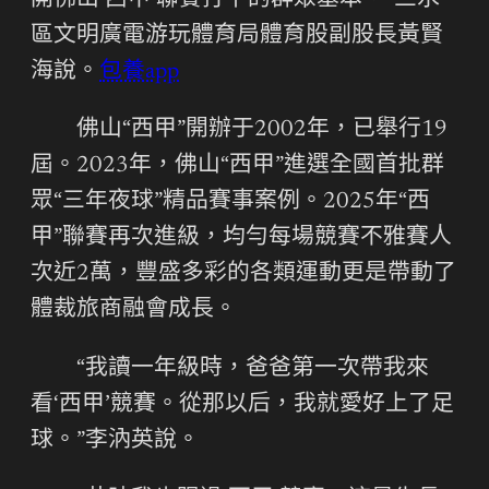
開佛山‘西甲’聯賽打下的群眾基本。”三水
區文明廣電游玩體育局體育股副股長黃賢
海說。
包養app
佛山“西甲”開辦于2002年，已舉行19
屆。2023年，佛山“西甲”進選全國首批群
眾“三年夜球”精品賽事案例。2025年“西
甲”聯賽再次進級，均勻每場競賽不雅賽人
次近2萬，豐盛多彩的各類運動更是帶動了
體裁旅商融會成長。
“我讀一年級時，爸爸第一次帶我來
看‘西甲’競賽。從那以后，我就愛好上了足
球。”李汭英說。