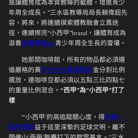
是讓體育成為本質教導的載體，增進青少
年周全成長。”三水區教導局局長賴偉超先
容，將來，將連續摸索體教融會立異途
徑，連續擦亮“小西甲”brand，讓體育成為
滋養
包養價格ptt
青少年周全生長的膏壤。
她那間咖啡館，所有的物品都必須遵
循嚴格的黃
女大生包養俱樂部
金分割比例
擺放，連咖啡豆都必須以五點三比四點七
的重量比例混合。
“西甲”為“小西甲”打了
樣
“‘小西甲’的高追蹤關心度，得
包養一
個月價錢
益于這里深摯的足球文明，離不