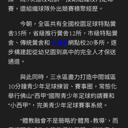
練一周3次進校培訓，按期組織校內足球
賽，還組織球隊外出競賽積聚經歷。
今朝，全區共有全國校園足球特點黌
舍35所，省級推行黌舍12所，市級特點黌
舍、傳統黌舍和
包養網
網點校20多所，逐
步構建起從幼兒園到高中的完全人才保送
通道。
與此同時，三水區盡力打造中間城區
10分鐘青少年足球練習、賽事圈，常態化
舉行佛山“西甲”國際青少年足球約請賽和
“小西甲”，完美青少年足球賽事系統。
“體教融會不是簡略的‘體育+教導’，而