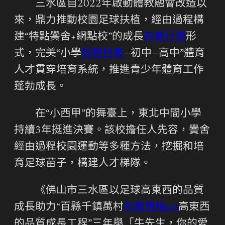
三水區自2022年啟動體教融會改造以
來，鼎力推動校園足球扶植，經由過程構
建“特點黌舍+網點校”的成長
包養行情
形
式，完美“小學
短期包養
—初中—高中”體育
人才貫穿培育系統，推進青少年體育工作
蓬勃成長。
在“小西甲”的舞臺上，東北中間小學
持續3年挺進決賽。該校擔任人先容，黌舍
經由過程校園運動等多種方法，挖掘和培
育足球苗子，構建人才梯隊。
《佛山市三水區以足球高東西的品質
成長助力“百縣千鎮萬村
包養價格ptt
高東西
的品質成長工程”三年舉「牛先生，你的愛