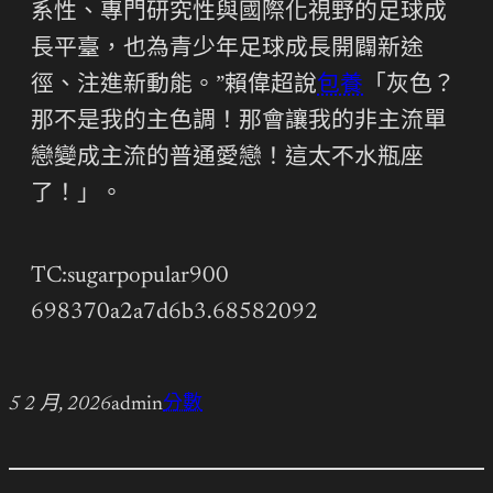
系性、專門研究性與國際化視野的足球成
長平臺，也為青少年足球成長開闢新途
徑、注進新動能。”賴偉超說
包養
「灰色？
那不是我的主色調！那會讓我的非主流單
戀變成主流的普通愛戀！這太不水瓶座
了！」。
TC:sugarpopular900
698370a2a7d6b3.68582092
5 2 月, 2026
admin
分數