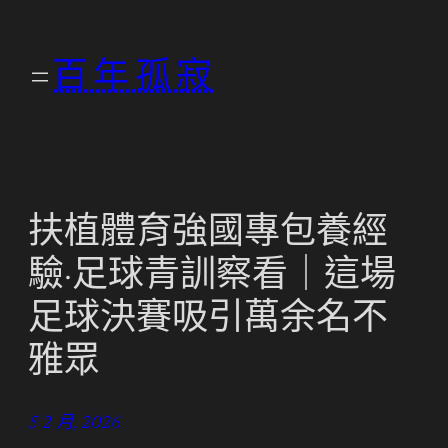
跳
至
百年孤寂
主
要
內
容
扶植體育強國專包養經
驗·足球青訓察看｜這場
足球決賽吸引萬余名不
雅眾
5 2 月, 2026