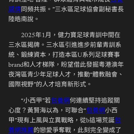
青訓窪地’晉陞，群眾體育與城市成長
包養
感情
同頻共振。”三水區足球協會副秘書長
陸皓南說。
2025年1月，健力寶足球青訓中間在
三水區揭牌。三水區引進進步前輩青訓系
統、鍛練資本，打造本區U系列足球賽事
brand和人才梯隊，盼望借此發掘粵港澳年
夜灣區青少年足球人才，推動“體教融會、
國際視野”的人才培育新形式。
“小西甲”若
包養網
何連續堅持追蹤關
心度？黃賢海以為，可聯合“
包養網
小西
甲”現有上風與立異戰略，從b這場荒誕
包
養網推薦
的戀愛爭奪戰，此刻完全變成了