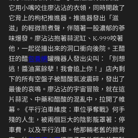
它用小嘴咬住廖沾沾的衣領，同時開啟了
它背上的枸杞推進器。推進器發出「滋
滋」的輕微煎煮聲，伴隨著一股濃郁的蔘
味爆發。廖沾沾抱著蒜泥缸、K-999咬著
他，一起從撞出來的洞口衝向後院。王醋
狂的醋
包養網
罐機器人發出尖叫：「別想
逃！醬油黨餘孽！我會追上你！」店內剩
下的所有空盤子被醋酸氣波震碎，發出了
最後的哀鳴。廖沾沾的宇宙冒險，就在這
片蒜泥、中藥和醋酸的混亂中，拉開了帷
幕。《平行泊車維度：車位爭奪戰》何手
殘的人生，被兩個巨大的陰影籠罩著：停
車費，以及平行泊車。他那輛老舊的掀背