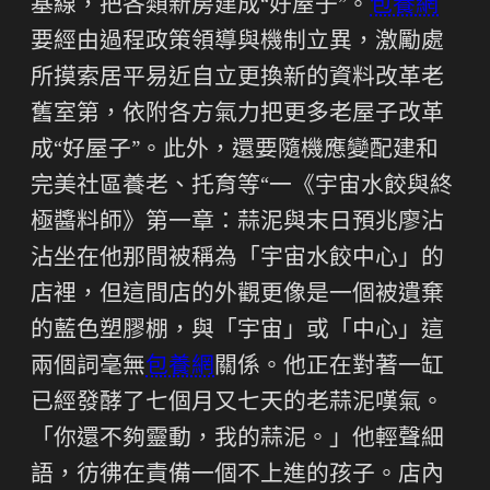
基線，把各類新房建成“好屋子”。
包養網
要經由過程政策領導與機制立異，激勵處
所摸索居平易近自立更換新的資料改革老
舊室第，依附各方氣力把更多老屋子改革
成“好屋子”。此外，還要隨機應變配建和
完美社區養老、托育等“一《宇宙水餃與終
極醬料師》第一章：蒜泥與末日預兆廖沾
沾坐在他那間被稱為「宇宙水餃中心」的
店裡，但這間店的外觀更像是一個被遺棄
的藍色塑膠棚，與「宇宙」或「中心」這
兩個詞毫無
包養網
關係。他正在對著一缸
已經發酵了七個月又七天的老蒜泥嘆氣。
「你還不夠靈動，我的蒜泥。」他輕聲細
語，彷彿在責備一個不上進的孩子。店內