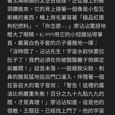
著太陽眼鏡的太空吉娃娃，正從牆上的破
洞鑽進來。它的背上揹著一個像是小型瓦
斯桶的東西，桶上用毛筆寫著「極品紅棗
枸杞燃料」。「你怎麼——」廖沾沾驚訝地
瞪大了眼睛。K-999用它的小短腿站得筆
直，戴著白色手套的爪子優雅地一揮：
「沒時間了，沾沾先生！宇宙水餃快要拉
肚子了！我們必須在你被醋酸離子炮鎖定
前離開！」話音未落，一股極致尖銳、刺
鼻的酸氣猛地從店門口灌入，伴隨著一個
狂妄自大的電子音效：「警告！這裡的醬
油比例嚴重失衡！百分之九十九點九九的
醋，才是真理！」廖沾沾知道，這是他的
宿敵，王醋狂，已經找上門了。他的宇宙