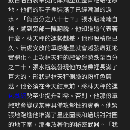
數百名西裝筆挺的摩羯座正整齊地站在原
地，他們的鞋子裡裝滿了已經潮濕的淚
水。「負百分之八十七？」張水瓶喃喃自
語，感到胃部一陣翻騰，他知道這代表著
什麼。林天秤的運勢越差，他那股積壓已
久、無處安放的單戀能量就會越發瘋狂地
實體化。上次林天秤的戀愛運勢跌至百分
之二十，張水瓶就發現他的廚房裡長滿了
巨大的、形狀是林天秤側臉的粉紅色蘑
菇。他必須在今天結束前，將林天秤的運
包養網
勢至少提升到零。否則，他那份單
戀就會變成某種具備攻擊性的實體。他緊
張地跑進他堆滿了星座圖表和過期甜甜圈
的地下室，那裡放著他的秘密武器。「我