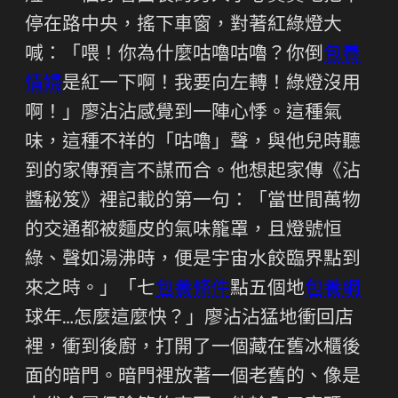
停在路中央，搖下車窗，對著紅綠燈大
喊：「喂！你為什麼咕嚕咕嚕？你倒
包養
情婦
是紅一下啊！我要向左轉！綠燈沒用
啊！」廖沾沾感覺到一陣心悸。這種氣
味，這種不祥的「咕嚕」聲，與他兒時聽
到的家傳預言不謀而合。他想起家傳《沾
醬秘笈》裡記載的第一句：「當世間萬物
的交通都被麵皮的氣味籠罩，且燈號恒
綠、聲如湯沸時，便是宇宙水餃臨界點到
來之時。」「七
包養條件
點五個地
包養網
球年…怎麼這麼快？」廖沾沾猛地衝回店
裡，衝到後廚，打開了一個藏在舊冰櫃後
面的暗門。暗門裡放著一個老舊的、像是