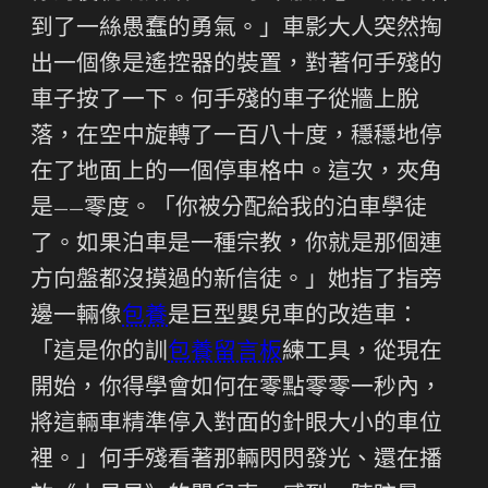
到了一絲愚蠢的勇氣。」車影大人突然掏
出一個像是遙控器的裝置，對著何手殘的
車子按了一下。何手殘的車子從牆上脫
落，在空中旋轉了一百八十度，穩穩地停
在了地面上的一個停車格中。這次，夾角
是——零度。「你被分配給我的泊車學徒
了。如果泊車是一種宗教，你就是那個連
方向盤都沒摸過的新信徒。」她指了指旁
邊一輛像
包養
是巨型嬰兒車的改造車：
「這是你的訓
包養留言板
練工具，從現在
開始，你得學會如何在零點零零一秒內，
將這輛車精準停入對面的針眼大小的車位
裡。」何手殘看著那輛閃閃發光、還在播