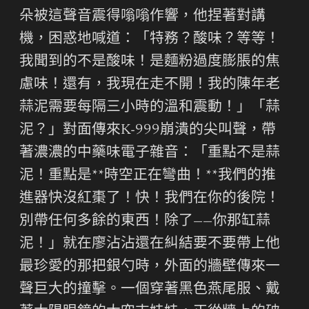
朵被這聲音震得嗡嗡作響，他捏著對講
機，困惑地喊道：「特務？酸味？等等！
我聞到的不是酸味！是麵粉過度膨脹的焦
慮味！還有，我現在走不開！我的陳年老
蒜泥需要每隔三小時的溫和震動！」「蒜
泥？」對面傳來K-999崩潰的尖叫聲，帶
著濃濃的中藥味電子雜音：「重點不是蒜
泥！重點是**時空正在彎曲！**我們的推
進器快沒紅棗了！快！我們在你的後院！
別帶任何多餘的東西！除了——你那缸蒜
泥！」就在廖沾沾還在糾結要不要帶上他
最珍愛的那把銀勺時，外面的牆壁傳來一
聲巨大的撞擊。一個穿著黑色燕尾服、戴