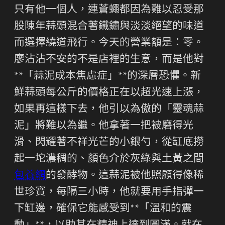
只有他一個人，連蒼蠅都因為難以忍受那
股陳年蒜頭混合著鐵鏽與淡淡絕望的味道
而選擇繞道飛行。今天的營業額是：零。
廖沾沾不安的不是店裡的生意，而是他對
**「蒜泥成本焦慮症」**的深層恐懼。新
鮮蒜頭每公斤的價格正在以超光速上漲，
如果再這樣下去，他引以為傲的「靈魂蒜
泥」將難以為繼。他拿著一把被磨得光
滑、閃耀著不祥光芒的小銀勺，從缸底撈
起一坨濃稠的、顏色介於灰綠與土黃之間
包養網
的發酵物。這蒜泥被他照顧得像稀
世珍寶，每隔三小時，他就要用手指彈一
下缸邊，確保它能感受到**「溫和的震