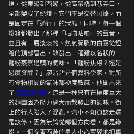
燈，從東邊到西邊，從高架橋到巷弄口，
全部變成了綠燈。它們不是交替閃爍，而
是固定在「通行」的狀態，同時，每一個
燈箱都發出了那種「咕嚕咕嚕」的聲音，
並且有一層淡淡的、熱氣騰騰的白霧從燈
箱的頂部冒出，散發出一種難以名狀的——
麵粉蒸煮過頭的氣味。「麵粉焦慮？還是
過度發酵？」廖沾沾是個醬料學家，對所
有食物相關的氣味都極度敏感。他聞出來
了
包養甜心網
，這是一種只有在極度巨大
的麵團因為壓力過大而散發出的氣味。街
上的行人陷入了混亂。汽車不知道該走還
是該停，因為無論從哪個方向看，都是綠
燈。一個穿著西裝的男人小心翼翼地把車