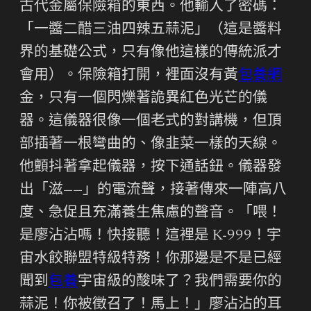
古代金屬保險箱的東西。他輸入了密碼：
「一醬二醋三油四辣五蒜泥」（這是醬料
界的基礎公式，只有像他這樣的傳統派才
會用）。保險箱打開，裡面沒有黃
包養網
金，只有一個閃爍著詭異紅色光芒的儀
器。這儀器很像一個老式的對講機，但頂
部插著一根彎曲的、像韭菜一樣的天線。
他顫抖著拿起儀器，按下通話鈕。儀器發
出「滋——」的電流聲，接著傳來一陣高八
度、急促且充滿養生焦慮的聲音。「喂！
是廖沾沾嗎！快接聽！這裡是 K-999！宇
宙水餃聯盟特級特務！你那邊是不是已經
聞到
包養
宇宙級的酸味了？我們需要你的
蒜泥！你被徵召了！馬上！」廖沾沾的耳