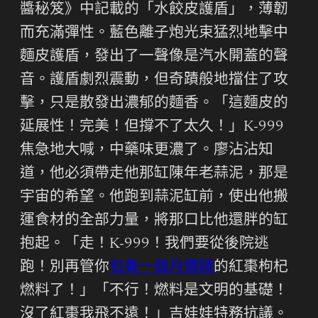
醬秘笈》中記載的「水餃皮護盾」，薄韌
而充滿彈性。藍色離子炮光束猛烈地擊中
麵皮護盾，發出了一聲像是汽水開蓋的聲
音。護盾劇烈震動，但奇蹟般地擋住了攻
擊，只是散發出濃郁的麵香。「這麵皮的
延展性！完美！但撐不了太久！」K-999
焦急地大喊，中藥味更濃了。廖沾沾知
道，他必須帶走他那缸陳年老蒜泥，那是
宇宙的希望。他跑到蒜泥缸前，使出他搬
運食材的全部力量，將那口比他還胖的缸
抱起。「走！K-999！我們要從後院逃
跑！別再管你
包養一個月價錢
的紅棗枸杞
燃料了！」「不行！燃料是文明的基礎！
沒了紅棗我飛不遠！」吉娃娃特務抗議。