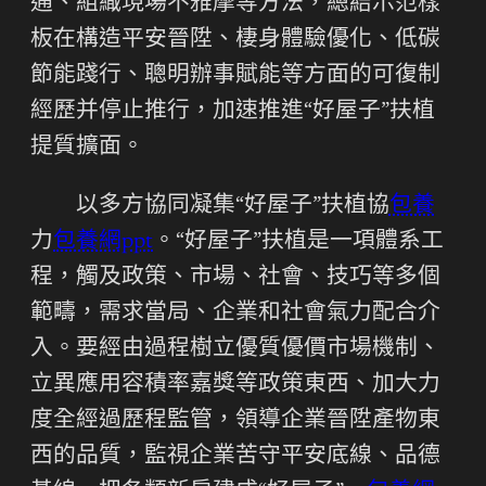
通、組織現場不雅摩等方法，總結示范樣
板在構造平安晉陞、棲身體驗優化、低碳
節能踐行、聰明辦事賦能等方面的可復制
經歷并停止推行，加速推進“好屋子”扶植
提質擴面。
以多方協同凝集“好屋子”扶植協
包養
力
包養網ppt
。“好屋子”扶植是一項體系工
程，觸及政策、市場、社會、技巧等多個
範疇，需求當局、企業和社會氣力配合介
入。要經由過程樹立優質優價市場機制、
立異應用容積率嘉獎等政策東西、加大力
度全經過歷程監管，領導企業晉陞產物東
西的品質，監視企業苦守平安底線、品德