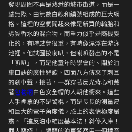
發現周圍不再是熟悉的城市街道，而是一
望無際、由無數白線和編號組成的巨大網
格。這裡的空氣聞起來像是新買的輪胎和
劣質香水的混合物，而重力似乎是隨機變
化的，有時感覺很重，有時像漂浮在游泳
池裡。他試圖按喇叭，但喇叭發出的不是
「叭叭」，而是他童年時學會的、關於泊
車口訣的魔性兒歌。四面八方傳來了刺耳
的剎車聲，接著，一群穿著反光背心和戴
著
包養網
白色安全帽的人朝他衝來。這些
人手裡拿的不是警棍，而是長長的測量尺
和巨大的電子角度儀，臉上的表情極度嚴
肅。「違反泊車維度基本法！斜停入庫！
罪大惡極！」領頭的泊車警察用一個擴音