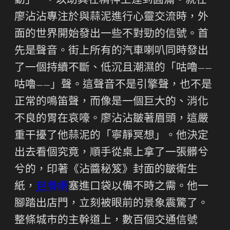
動」**，以助其在精神上達到圓滿。就在
廖沾沾專注於與蒜泥進行心靈交流時，外
面的世界開始發出一些不對勁的信號。首
先是聲音。街上所有的汽車喇叭同時發出
了一個持續不斷、低沉且潮濕的「咕嚕——
咕嚕——」聲。這聲音不是引擎聲，也不是
正常的鳴笛聲，而像是一個巨大的、消化
不良的胃在哀嚎。廖沾沾皺著眉頭，這嚴
重干擾了他蒜泥的「寧靜冥想」。他決定
出去看個究竟，順手從桌上拿了一張髒兮
兮的，印著《沾醬秘笈》封面的皺衛生
紙，
包養網
塞進口袋以備不時之需。他一
腳踏出店門，立刻被眼前的景象震驚了。
整條城市的主幹道上，數百個交通信號