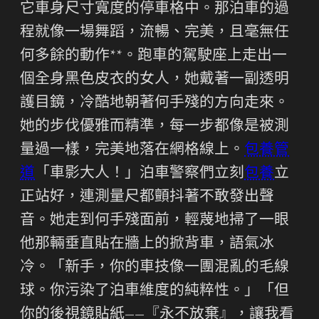
它車身尺寸寬度的停車格中。那泊車的過
程就像一場舞蹈，流暢、完美，且毫無任
何多餘的動作**。跑車的駕駛座上走出一
個全身黑色皮衣的女人，她戴著一副透明
護目鏡，冷酷地朝著何手殘的方向走來。
她的步伐優雅而精準，每一步都像是被測
量過一樣，完美地落在網格線上。
包養管
道
「車影大人！」泊車警察們立刻
包養
立
正站好，連測量尺都顫抖著不敢發出聲
音。她走到何手殘面前，輕蔑地掃了一眼
他那輛垂直貼在牆上的掀背車，語氣冰
冷。「新手，你的車技像一團混亂的毛線
球。你污染了泊車維度的純粹性。」「但
你的後視鏡貼紙——『永不放棄』，讓我看