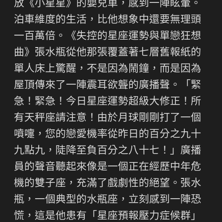
放《小星星》的嬰兒車，感到一陣眩暈。
泊車維度的生活，比他想象中還要無理頭
一百萬倍。《失控的星座運勢與單戀狂想
曲》張水瓶從他那張覆蓋著七層舊報紙的
單人床上驚醒，不是因為鬧鐘，而是因為
屋頂傳來了一陣震耳欲聾的廣播聲。「緊
急！緊急！今日星座運勢超級大修正！所
有天秤座請注意！由於月球剛剛打了一個
噴嚏，您的戀愛機率從昨日的百分之九十
九點九，陡降至負百分之八十七！」廣播
員的聲音聽起來像是一個正在經歷中年危
機的雙子座，充滿了戲劇性的絕望。張水
瓶，一個典型的水瓶座，立刻感到一陣恐
慌，這是他患有「星座預報壓力症候群」