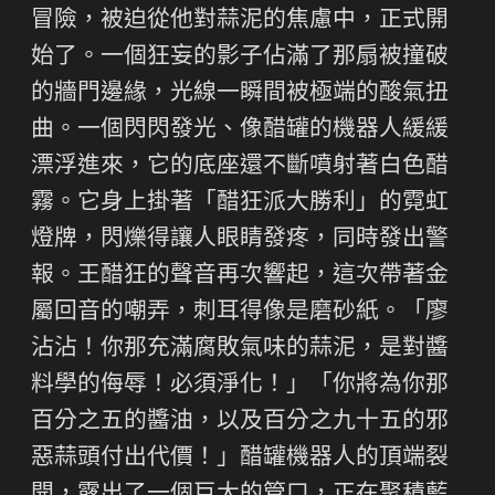
冒險，被迫從他對蒜泥的焦慮中，正式開
始了。一個狂妄的影子佔滿了那扇被撞破
的牆門邊緣，光線一瞬間被極端的酸氣扭
曲。一個閃閃發光、像醋罐的機器人緩緩
漂浮進來，它的底座還不斷噴射著白色醋
霧。它身上掛著「醋狂派大勝利」的霓虹
燈牌，閃爍得讓人眼睛發疼，同時發出警
報。王醋狂的聲音再次響起，這次帶著金
屬回音的嘲弄，刺耳得像是磨砂紙。「廖
沾沾！你那充滿腐敗氣味的蒜泥，是對醬
料學的侮辱！必須淨化！」「你將為你那
百分之五的醬油，以及百分之九十五的邪
惡蒜頭付出代價！」醋罐機器人的頂端裂