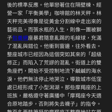
後的標準反應。他單戀著住在隔壁棟、經
營一家「平衡美學」咖啡館的林天秤。林
天秤完美得像是從黃金分割線中走出來的
藝術品。而張水瓶的人生，則像一團被獅
子
包養網
座暴君隨意亂踢的毛線球，充滿
了混亂與錯位。他衝到窗邊，往外看去。
整座城市已經因為這個突如其來的「超級
修正」而陷入了荒謬的混亂。街道上的雙
魚座們，開始不受控制地流下鹹鹹的海水
淚，他們無法停止地哭泣，導致城市低窪
處已經形成了小型潟湖。那些摩羯座的上
班族，嚴格遵守著廣播中「摩羯座今天適
合原地踏步，否則將失去襪子」的指令。