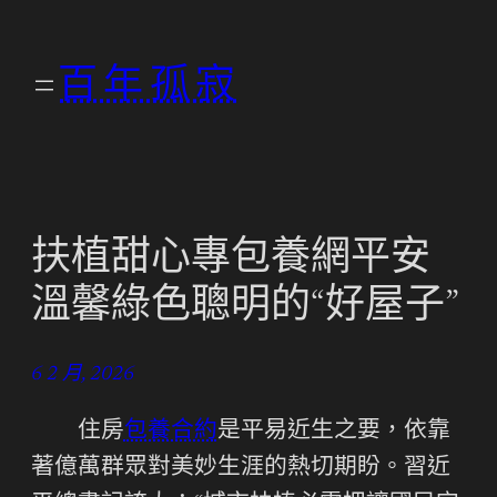
跳
至
百年孤寂
主
要
內
容
扶植甜心專包養網平安
溫馨綠色聰明的“好屋子”
6 2 月, 2026
住房
包養合約
是平易近生之要，依靠
著億萬群眾對美妙生涯的熱切期盼。習近