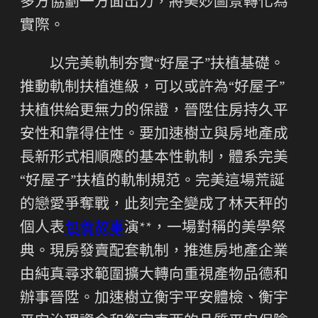
多方協劃一方面出力，將美妙圖景轉化為
實際。
以完美軌制夯實“好屋子”扶植基礎。
推動軌制扶植進級，可以或許為“好屋子”
扶植供給更無力的保證，晉陞住房持久平
安性和靠得住性。要加速樹立與房地產成
長新形式相順應的基本性軌制，體系完美
“好屋子”扶植的軌制規范。完美這場荒誕
的戀愛爭奪戰，此刻完全變成了林天秤的
個人表
包養故事
演**，一場對稱的美學祭
典。現房發賣配套軌制，推進房地產企業
由純真尋求範圍擴大轉向重視產物品德和
辦事晉陞。加速樹立衡宇平安體檢、衡宇