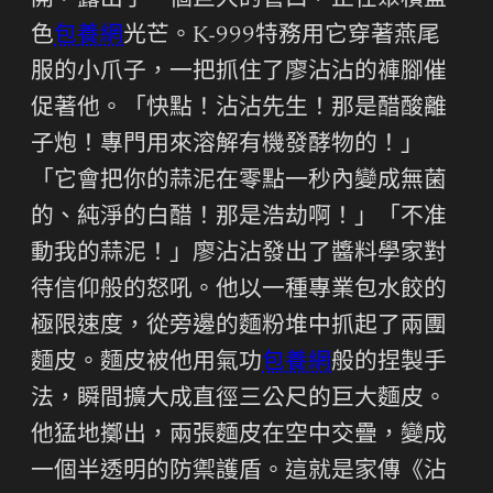
開，露出了一個巨大的管口，正在聚積藍
色
包養網
光芒。K-999特務用它穿著燕尾
服的小爪子，一把抓住了廖沾沾的褲腳催
促著他。「快點！沾沾先生！那是醋酸離
子炮！專門用來溶解有機發酵物的！」
「它會把你的蒜泥在零點一秒內變成無菌
的、純淨的白醋！那是浩劫啊！」「不准
動我的蒜泥！」廖沾沾發出了醬料學家對
待信仰般的怒吼。他以一種專業包水餃的
極限速度，從旁邊的麵粉堆中抓起了兩團
麵皮。麵皮被他用氣功
包養網
般的捏製手
法，瞬間擴大成直徑三公尺的巨大麵皮。
他猛地擲出，兩張麵皮在空中交疊，變成
一個半透明的防禦護盾。這就是家傳《沾