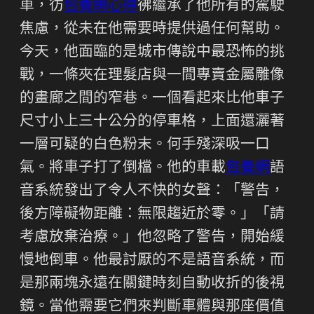
車，彷
包養網心得
彿繼承了他所有的駕駛
焦慮，從未在他需要時提供過任何幫助。
今天，他面臨的是城市傳說中最恐怖的挑
戰，一條夾在理髮店與一間專賣金屬雕像
的畫廊之間的窄巷。一個看起來比他車子
尺寸小上三十公分的停車格，上面還灑著
一層可疑的白色粉末。何手殘深吸一口
氣。將車子打了倒檔。他的車載
包養網
語
音系統發出了令人不快的女聲：「警告，
後方障礙物距離：無限趨近於零。」「請
考慮放棄治療。」他忽略了警告，開始緩
慢地倒車。他最討厭的不是語音系統，而
是那兩塊永遠在關鍵時刻自動收折的後視
鏡。當他需要它們來判斷車體與那座價值