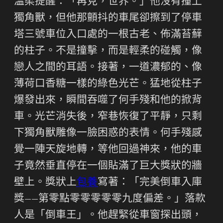
溫柔提醒：「再見，世界。」他沒有撞上
獨角獸，但他那顫抖的車尾卻擦到了停車
塔三號車位入口處的一根古老、佈滿苔蘚
的柱子。不是撞擊，而是輕柔的碰觸，像
戀人之間的耳語。接著，一道濃郁的、像
薄荷口香糖一樣的綠色光芒。猛地從柱子
爆發出來，瞬間吞噬了何手殘和他的掀背
車。光芒消失後，窄巷恢復了平靜，只剩
下獨角獸雕像一臉困惑的表情。何手殘感
覺一陣天旋地轉，等他回過神來，他的車
子竟然垂直停在一個貼滿了巨大獎狀的牆
壁上。獎狀上
包養
寫著：「完美倒車入庫
獎——第零點零零零零零九度偏差。」落款
人是「倒車王」。他趕緊從車窗探出頭，