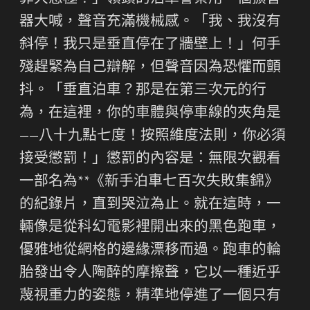
器大喊，聲音充滿機械感。「我、我沒有
斜停！我只是垂直停在了牆壁上！」何手
殘趕緊為自己辯解，但聲音因為恐懼而顫
抖。「垂直泊車？那是在第三次元的行
為，在這裡，你的車體與停車線的夾角是
——八十九點七度！按照維度法則，你必須
接受懲罰！」懲罰的內容是：無限次觀看
一部名為**《新手泊車七百次失敗集錦》
的紀錄片，直到哭泣為止。就在這時，一
輛像是從科幻電影裡開出來的黑色跑車，
優雅地從網格的邊緣漂移而過。跑車的輪
胎發出令人陶醉的摩擦聲，它以一種近乎
蔑視重力的姿態，精準地停進了一個只有