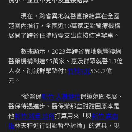
例小，並且不克不及直接結算。
現在，跨省異地就醫直接結算在全國
范圍內推行，全國近10萬家定點醫療機構
展開了跨省住院所需支出直接結算辦事。
數據顯示，2023年跨省異地就醫聯網
醫藥機構到達55萬家、惠及群眾就醫1.3億
人次、削減群眾墊付1
竹科X光
536.7億
元。
“從醫保
新竹 入職健檢
保證范圍擴展、
醫保待遇進步、醫保辦那些甜甜圈原本是
他
新竹 減重 診所
打算用來「與
新竹 高血
脂
林天秤進行甜點哲學討論」的道具，現