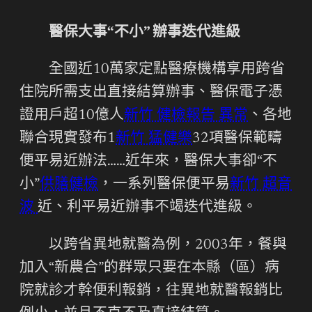
醫保大事“不小” 辦事迭代進級
全國近10萬家定點醫療機構享用跨省
住院所需支出直接結算辦事、醫保電子憑
證用戶超10億人
新竹 健檢報告 異常
、各地
聯合現實發布1
新竹 猛健樂
32項醫保範疇
便平易近辦法……近年來，醫保大事卻“不
小”
供膳健檢
，一系列醫保便平易
新竹 超音
波
近、利平易近辦事不竭迭代進級。
以跨省異地就醫為例，2003年，餐與
加入“新農合”的群眾只要在本縣（區）病
院就診才幹便利報銷，往異地就醫報銷比