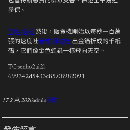
包管持續繳費的群眾受害，保證全平易近
參保。
竹科 健檢
然後，販賣機開始以每秒一百萬
張的速度吐
新竹 肺功能
出金箔折成的千紙
鶴，它們像金色蝗蟲一樣飛向天空。
TC:senho2ai2l
699342d5433c85.08982091
17 2 月, 2026
admin
分數