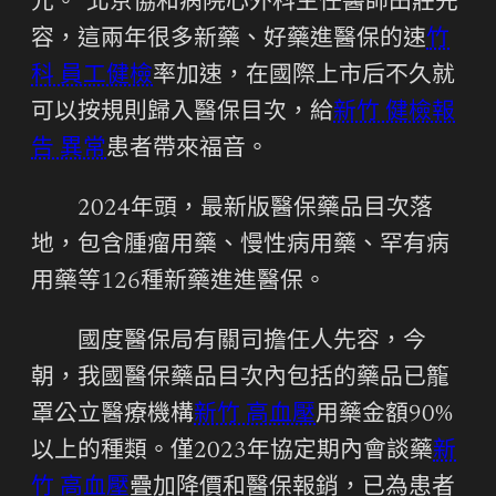
元。”北京協和病院心外科主任醫師田莊先
容，這兩年很多新藥、好藥進醫保的速
竹
科 員工健檢
率加速，在國際上市后不久就
可以按規則歸入醫保目次，給
新竹 健檢報
告 異常
患者帶來福音。
2024年頭，最新版醫保藥品目次落
地，包含腫瘤用藥、慢性病用藥、罕有病
用藥等126種新藥進進醫保。
國度醫保局有關司擔任人先容，今
朝，我國醫保藥品目次內包括的藥品已籠
罩公立醫療機構
新竹 高血壓
用藥金額90%
以上的種類。僅2023年協定期內會談藥
新
竹 高血壓
疊加降價和醫保報銷，已為患者