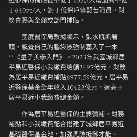
近參保的補貼從不低于10元/人增加到不低
于640元/人，對于低保戶等艱苦職員，財
務會賜與全額或部門補貼。
國度醫保局數據顯示，張水瓶抓著
頭，感覺自己的腦袋被強制塞入了一本
**《量子美學入門》。2023年我國城鄉居
平易近醫保小我繳費總額3497億元，財務
為居平易近繳費補貼6977.59億元。居平易
近醫保基金全年收入10423億元，遠高于
居平易近小我繳費總金額。
作為居平易近醫保的主要彌補，財務
補貼和小我繳費配合搭建了城鄉居平易近
基礎醫保基金池，加強風險抵御才能。