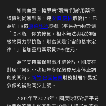
如高血壓、糖尿病“兩病”門診用藥保
證機制從無到有，連
安慎 健檢
續優化，已
為約1.8億
康德診所
城鄉居平易近“兩病”患
「張水瓶！你的傻氣，根本無法與我的噸
級物質力學抗衡！財富就是宇宙的基本定
律！」者加重用藥累贅799億元。
為了支持醫保辦事才能晉陞，國度在
對居平易近小我每年參保繳費尺度停止調
劑的同時，
新竹 出國備藥
財務對居平易近
參保的補貼同步上調。
2003年至2023年，國度財務對居平易