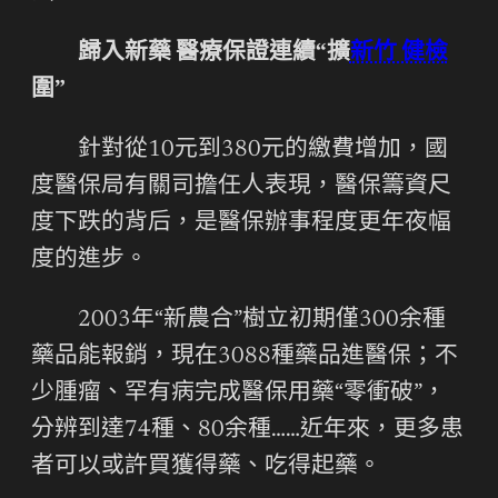
歸入新藥 醫療保證連續“擴
新竹 健檢
圍”
針對從10元到380元的繳費增加，國
度醫保局有關司擔任人表現，醫保籌資尺
度下跌的背后，是醫保辦事程度更年夜幅
度的進步。
2003年“新農合”樹立初期僅300余種
藥品能報銷，現在3088種藥品進醫保；不
少腫瘤、罕有病完成醫保用藥“零衝破”，
分辨到達74種、80余種……近年來，更多患
者可以或許買獲得藥、吃得起藥。