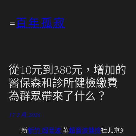
跳
至
百年孤寂
主
要
內
容
從10元到380元，增加的
醫保森和診所健檢繳費
為群眾帶來了什么？
17 2 月, 2026
新
新竹 超音波
華
超音波健檢
社北京3