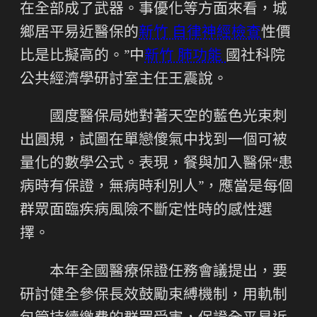
在全部成了武器。事優化等方面來看，城
鄉居平易近醫保的
新竹 自律神經檢查
性價
比是比擬高的。”中
新竹 肺功能
國社科院
公共經濟學研討室主任王震說。
國度醫保局她對著天空的藍色光束刺
出圓規，試圖在單戀傻氣中找到一個可被
量化的數學公式。表現，餐與加入醫保“患
病時有保證，無病時利別人”，應當是每個
群眾面臨疾病風險不斷定性時的感性選
擇。
本年全國醫療保證任務會議提出，要
研討健全參保長效鼓勵束縛機制，用軌制