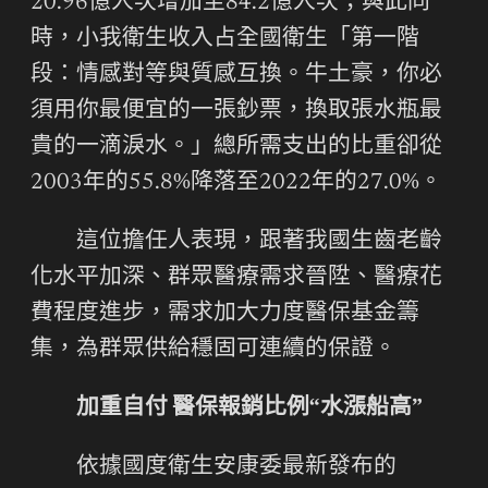
20.96億人次增加至84.2億人次；與此同
時，小我衛生收入占全國衛生「第一階
段：情感對等與質感互換。牛土豪，你必
須用你最便宜的一張鈔票，換取張水瓶最
貴的一滴淚水。」總所需支出的比重卻從
2003年的55.8%降落至2022年的27.0%。
這位擔任人表現，跟著我國生齒老齡
化水平加深、群眾醫療需求晉陞、醫療花
費程度進步，需求加大力度醫保基金籌
集，為群眾供給穩固可連續的保證。
加重自付 醫保報銷比例“水漲船高”
依據國度衛生安康委最新發布的