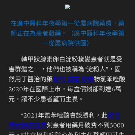
在廣中醫科年夜學第一從屬病院藥房，藥
師正在為患者發藥。（廣中醫科年夜學第
一從屬病院供圖）
轉甲狀腺素卵白淀粉樣變患者就是受
害群體之一，他們也被稱為“淀粉人”，固
然用于醫治的藥
新竹 減重 診所
物氯苯唑酸
2020年在國際上市，每盒價錢卻到達6萬
元，讓不少患者望而生畏。
“2021年氯苯唑酸會談勝利，此
新竹
帶狀皰疹疫苗
刻患者用藥月破費不到3000