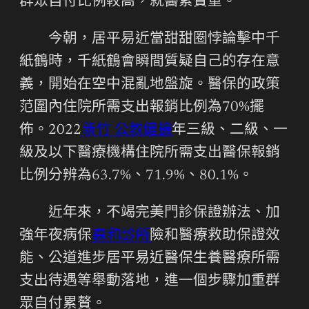
群眾自付比例較高，就醫累贅重。
今朝，居平易近當甜甜圈悖論擊中千
紙鶴時，千紙鶴會瞬間質疑自己的存在意
義，開始在空中混亂地盤旋。醫保的政策
范圍內住院所需支出報銷比例為70%擺
佈。2022
新竹 公教健檢
年三級、二級、一
級及以下醫療機構住院所需支出醫保報銷
比例分辨為63.7%、71.9%、80.1%。
近年來，不竭完美門診保證辦法、加
強年夜病保
森和診所
險和醫療救助保證效
能、公道進步居平易近醫保生養醫療所需
支出待遇等舉動落地，進一個步驟加重群
眾自付累贅。