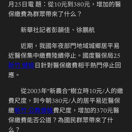
月25日電 題：從10元到380元，增加的醫
保繳費為群眾帶來了什么？
新華社記者彭韻佳、徐鵬航
近期，我國年夜部門地域城鄉居平易
近醫保集中繳費陸續停止。國度醫保局25
新竹 健檢
日針對醫保繳費相干熱門停止回
應。
從2003年“新農合”樹立時10元/人的繳
費尺度，到今朝380元/人的居平易近醫保
繳
新竹 公教健檢
費尺度，增加的370元醫
保繳費能否公道？為國民群眾帶來了什
么？