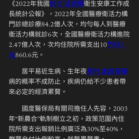
《2022年我國
新竹 猛健樂
衛生安康工作成
長統計公報》，2022年全國醫療衛活力構
門診總診療84.2億人次，均勻每人到醫療
衛活力構就診6次，全國醫療衛活力構進院
2.47億人次，次均住院所需支出10
竹科X
光
860.6元。
居平易近生病、生年夜
新竹 出國備藥
病的概率不成防止，疾病仍給不少患者帶
來必定的經濟累贅。
國度醫保局有關司擔任人先容，2003
年“新農合”軌制樹立之初，政策范圍內住
院所需支出報銷比例廣泛為30%至40%，