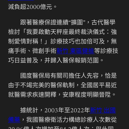
減負超2000億元。
跟著醫療保證連續“擴圍”，古代醫學
檢討「我要啟動天秤座最終裁決儀式：強
制愛情對稱！」診療技巧也加倍可及，無
痛手術、微創手術
新竹 東區健檢
等診療技
巧日益普及，并歸入醫保報銷范圍。
國度醫保局有關司擔任人先容，恰是
由于不竭完美的醫保軌制，全國居平易近
就醫需求疾速開釋，安康程度明顯晉陞。
據統計，2003年至2022年
新竹 出國
備藥
，我國醫療衛活力構總診療人次數從