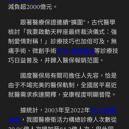
減負超2000億元。
跟著醫療保證連續“擴圍”，古代醫學
檢討「我要啟動天秤座最終裁決儀式：強
制愛情對稱！」診療技巧也加倍可及，無
痛手術、微創手術
新竹 東區健檢
等診療技
巧日益普及，并歸入醫保報銷范圍。
國度醫保局有關司擔任人先容，恰是
由于不竭完美的醫保軌制，全國居平易近
就醫需求疾速開釋，安康程度明顯晉陞。
據統計，2003年至2022年
新竹 出國
備藥
，我國醫療衛活力構總診療人次數從