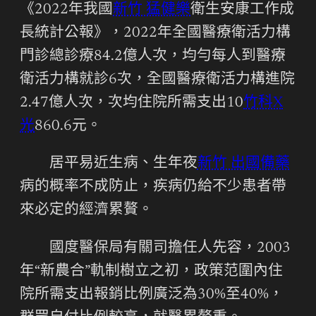
《2022年我國
新竹 猛健樂
衛生安康工作成
長統計公報》，2022年全國醫療衛活力構
門診總診療84.2億人次，均勻每人到醫療
衛活力構就診6次，全國醫療衛活力構進院
2.47億人次，次均住院所需支出10
竹科X
光
860.6元。
居平易近生病、生年夜
新竹 出國備藥
病的概率不成防止，疾病仍給不少患者帶
來必定的經濟累贅。
國度醫保局有關司擔任人先容，2003
年“新農合”軌制樹立之初，政策范圍內住
院所需支出報銷比例廣泛為30%至40%，