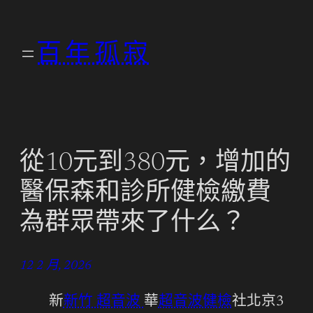
跳
至
百年孤寂
主
要
內
容
從10元到380元，增加的
醫保森和診所健檢繳費
為群眾帶來了什么？
12 2 月, 2026
新
新竹 超音波
華
超音波健檢
社北京3