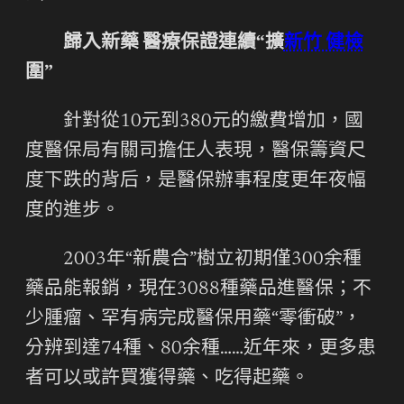
歸入新藥 醫療保證連續“擴
新竹 健檢
圍”
針對從10元到380元的繳費增加，國
度醫保局有關司擔任人表現，醫保籌資尺
度下跌的背后，是醫保辦事程度更年夜幅
度的進步。
2003年“新農合”樹立初期僅300余種
藥品能報銷，現在3088種藥品進醫保；不
少腫瘤、罕有病完成醫保用藥“零衝破”，
分辨到達74種、80余種……近年來，更多患
者可以或許買獲得藥、吃得起藥。