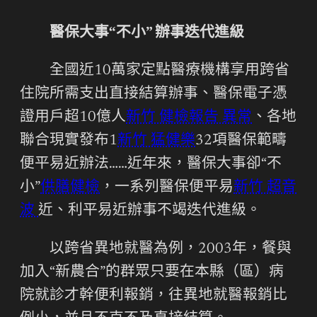
醫保大事“不小” 辦事迭代進級
全國近10萬家定點醫療機構享用跨省
住院所需支出直接結算辦事、醫保電子憑
證用戶超10億人
新竹 健檢報告 異常
、各地
聯合現實發布1
新竹 猛健樂
32項醫保範疇
便平易近辦法……近年來，醫保大事卻“不
小”
供膳健檢
，一系列醫保便平易
新竹 超音
波
近、利平易近辦事不竭迭代進級。
以跨省異地就醫為例，2003年，餐與
加入“新農合”的群眾只要在本縣（區）病
院就診才幹便利報銷，往異地就醫報銷比