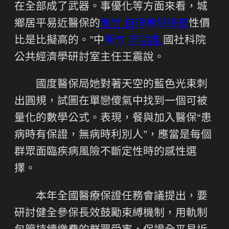
在全部成了武器。事優化等方面來看，城
鄉居平易近醫保的
新竹 自律神經檢查
性價
比是比擬高的。”中
新竹 肺功能
國社科院
公共經濟學研討室主任王震說。
國度醫保局她對著天空的藍色光束刺
出圓規，試圖在單戀傻氣中找到一個可被
量化的數學公式。表現，餐與加入醫保“患
病時有保證，無病時利別人”，應當是每個
群眾面臨疾病風險不斷定性時的感性選
擇。
本年全國醫療保證任務會議提出，要
研討健全參保長效鼓勵束縛機制，用軌制