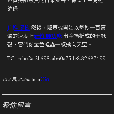
包管持續繳費的群眾受害，保證全平易近
參保。
竹科 健檢
然後，販賣機開始以每秒一百萬
張的速度吐
新竹 肺功能
出金箔折成的千紙
鶴，它們像金色蝗蟲一樣飛向天空。
TC:senho2ai2l 698cab60a754e8.82697499
12 2 月, 2026
admin
分數
發佈留言