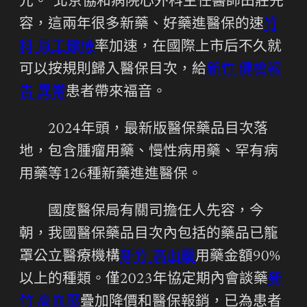
元。”北京協和病院心外科主任醫師田莊先
容，這兩年很多新藥、好藥進醫保的速
竹
科 員工健檢
率加速，在國際上市后不久就
可以按規則歸入醫保目次，給
新竹 健檢報
告 異常
患者帶來福音。
2024年頭，最新版醫保藥品目次落
地，包含腫瘤用藥、慢性病用藥、罕有病
用藥等126種新藥進進醫保。
國度醫保局有關司擔任人先容，今
朝，我國醫保藥品目次內包括的藥品已籠
罩公立醫療機構
新竹 高血壓
用藥金額90%
以上的種類。僅2023年協定期內會談藥
新
竹 高血壓
疊加降價和醫保報銷，已為患者