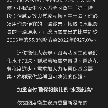
20.96億人次增加至84.2億人次；與此同
時，小我衛生收入占全國衛生「第一階
段：情感對等與質感互換。牛土豪，你必
須用你最便宜的一張鈔票，換取張水瓶最
貴的一滴淚水。」總所需支出的比重卻從
2003年的55.8%降落至2022年的27.0%。
這位擔任人表現，跟著我國生齒老齡
化水平加深、群眾醫療需求晉陞、醫療花
費程度進步，需求加大力度醫保基金籌
集，為群眾供給穩固可連續的保證。
加重自付 醫保報銷比例“水漲船高”
依據國度衛生安康委最新發布的