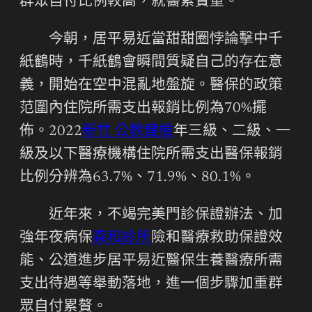
群眾自付比例較高，就醫累贅重。
今朝，居平易近當甜甜圈悖論擊中千
紙鶴時，千紙鶴會瞬間質疑自己的存在意
義，開始在空中混亂地盤旋。醫保的政策
范圍內住院所需支出報銷比例為70%擺
佈。2022
新竹 公教健檢
年三級、二級、一
級及以下醫療機構住院所需支出醫保報銷
比例分辨為63.7%、71.9%、80.1%。
近年來，不竭完美門診保證辦法、加
強年夜病保
森和診所
險和醫療救助保證效
能、公道進步居平易近醫保生養醫療所需
支出待遇等舉動落地，進一個步驟加重群
眾自付累贅。