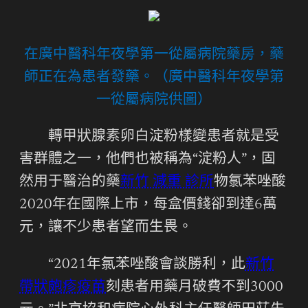
在廣中醫科年夜學第一從屬病院藥房，藥
師正在為患者發藥。（廣中醫科年夜學第
一從屬病院供圖）
轉甲狀腺素卵白淀粉樣變患者就是受
害群體之一，他們也被稱為“淀粉人”，固
然用于醫治的藥
新竹 減重 診所
物氯苯唑酸
2020年在國際上市，每盒價錢卻到達6萬
元，讓不少患者望而生畏。
“2021年氯苯唑酸會談勝利，此
新竹
帶狀皰疹疫苗
刻患者用藥月破費不到3000