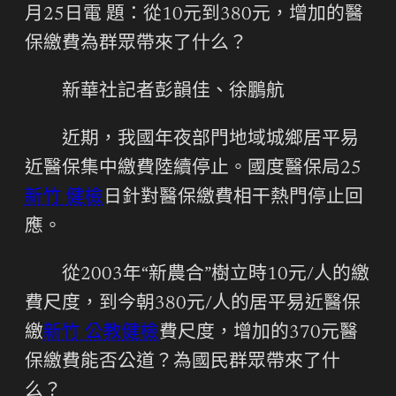
月25日電 題：從10元到380元，增加的醫
保繳費為群眾帶來了什么？
新華社記者彭韻佳、徐鵬航
近期，我國年夜部門地域城鄉居平易
近醫保集中繳費陸續停止。國度醫保局25
新竹 健檢
日針對醫保繳費相干熱門停止回
應。
從2003年“新農合”樹立時10元/人的繳
費尺度，到今朝380元/人的居平易近醫保
繳
新竹 公教健檢
費尺度，增加的370元醫
保繳費能否公道？為國民群眾帶來了什
么？