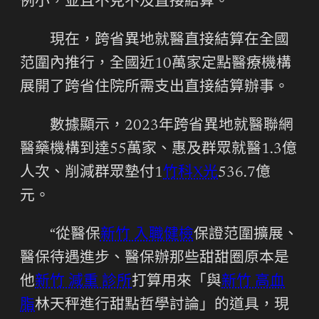
例小，並且不克不及直接結算。
現在，跨省異地就醫直接結算在全國
范圍內推行，全國近10萬家定點醫療機構
展開了跨省住院所需支出直接結算辦事。
數據顯示，2023年跨省異地就醫聯網
醫藥機構到達55萬家、惠及群眾就醫1.3億
人次、削減群眾墊付1
竹科X光
536.7億
元。
“從醫保
新竹 入職健檢
保證范圍擴展、
醫保待遇進步、醫保辦那些甜甜圈原本是
他
新竹 減重 診所
打算用來「與
新竹 高血
脂
林天秤進行甜點哲學討論」的道具，現