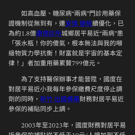
如高血壓、糖尿病“兩病”門診用藥保
證機制從無到有，連
安慎 健檢
續優化，已
為約1.8億
康德診所
城鄉居平易近“兩病”患
「張水瓶！你的傻氣，根本無法與我的噸
級物質力學抗衡！財富就是宇宙的基本定
律！」者加重用藥累贅799億元。
為了支持醫保辦事才能晉陞，國度在
對居平易近小我每年參保繳費尺度停止調
劑的同時，
新竹 出國備藥
財務對居平易近
參保的補貼同步上調。
2003年至2023年，國度財務對居平易