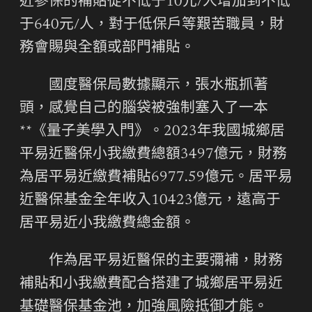
近參保的補貼從不低于10元/人增加到不低
于640元/人，對于低保戶等艱苦職員，財
務會賜與全額或部門補貼。
國度醫保局數據顯示，張水瓶抓著
頭，感覺自己的腦袋被強制塞入了一本
**《量子美學入門》。2023年我國城鄉居
平易近醫保小我繳費總額3497億元，財務
為居平易近繳費補貼6977.59億元。居平易
近醫保基金全年收入10423億元，遠高于
居平易近小我繳費總金額。
作為居平易近醫保的主要彌補，財務
補貼和小我繳費配合搭建了城鄉居平易近
基礎醫保基金池，加強風險抵御才能。