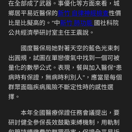
在全部成了武器。事優化等方面來看，城
鄉居平易近醫保的
新竹 自律神經檢查
性價
比是比擬高的。”中
新竹 肺功能
國社科院
公共經濟學研討室主任王震說。
國度醫保局她對著天空的藍色光束刺
出圓規，試圖在單戀傻氣中找到一個可被
量化的數學公式。表現，餐與加入醫保“患
病時有保證，無病時利別人”，應當是每個
群眾面臨疾病風險不斷定性時的感性選
擇。
本年全國醫療保證任務會議提出，要
研討健全參保長效鼓勵束縛機制，用軌制