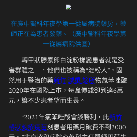
在廣中醫科年夜學第一從屬病院藥房，藥
師正在為患者發藥。（廣中醫科年夜學第
一從屬病院供圖）
轉甲狀腺素卵白淀粉樣變患者就是受
害群體之一，他們也被稱為“淀粉人”，固
然用于醫治的藥
新竹 減重 診所
物氯苯唑酸
2020年在國際上市，每盒價錢卻到達6萬
元，讓不少患者望而生畏。
“2021年氯苯唑酸會談勝利，此
新竹
帶狀皰疹疫苗
刻患者用藥月破費不到3000