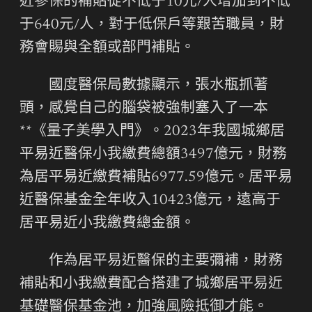
近參保的補貼從不低于10元/人增加到不低
于640元/人，對于低保戶等艱苦職員，財
務會賜與全額或部門補貼。
國度醫保局數據顯示，張水瓶抓著
頭，感覺自己的腦袋被強制塞入了一本
**《量子美學入門》。2023年我國城鄉居
平易近醫保小我繳費總額3497億元，財務
為居平易近繳費補貼6977.59億元。居平易
近醫保基金全年收入10423億元，遠高于
居平易近小我繳費總金額。
作為居平易近醫保的主要彌補，財務
補貼和小我繳費配合搭建了城鄉居平易近
基礎醫保基金池，加強風險抵御才能。