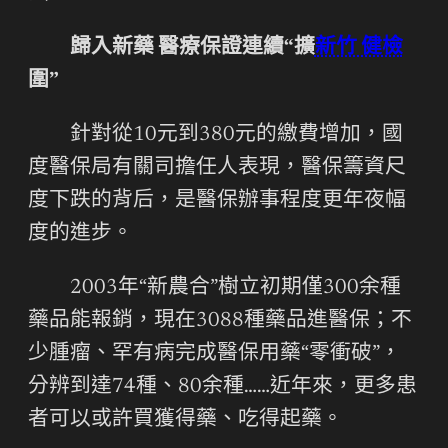
歸入新藥 醫療保證連續“擴
新竹 健檢
圍”
針對從10元到380元的繳費增加，國
度醫保局有關司擔任人表現，醫保籌資尺
度下跌的背后，是醫保辦事程度更年夜幅
度的進步。
2003年“新農合”樹立初期僅300余種
藥品能報銷，現在3088種藥品進醫保；不
少腫瘤、罕有病完成醫保用藥“零衝破”，
分辨到達74種、80余種……近年來，更多患
者可以或許買獲得藥、吃得起藥。