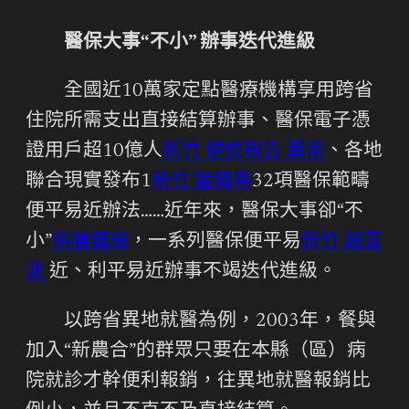
醫保大事“不小” 辦事迭代進級
全國近10萬家定點醫療機構享用跨省
住院所需支出直接結算辦事、醫保電子憑
證用戶超10億人
新竹 健檢報告 異常
、各地
聯合現實發布1
新竹 猛健樂
32項醫保範疇
便平易近辦法……近年來，醫保大事卻“不
小”
供膳健檢
，一系列醫保便平易
新竹 超音
波
近、利平易近辦事不竭迭代進級。
以跨省異地就醫為例，2003年，餐與
加入“新農合”的群眾只要在本縣（區）病
院就診才幹便利報銷，往異地就醫報銷比