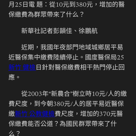
月25日電 題：從10元到380元，增加的醫
保繳費為群眾帶來了什么？
新華社記者彭韻佳、徐鵬航
近期，我國年夜部門地域城鄉居平易
近醫保集中繳費陸續停止。國度醫保局25
新竹 健檢
日針對醫保繳費相干熱門停止回
應。
從2003年“新農合”樹立時10元/人的繳
費尺度，到今朝380元/人的居平易近醫保
繳
新竹 公教健檢
費尺度，增加的370元醫
保繳費能否公道？為國民群眾帶來了什
么？