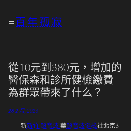
跳
至
百年孤寂
主
要
內
容
從10元到380元，增加的
醫保森和診所健檢繳費
為群眾帶來了什么？
28 2 月, 2026
新
新竹 超音波
華
超音波健檢
社北京3