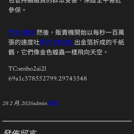
包管持續繳費的群眾受害，保證全平易近
參保。
竹科 健檢
然後，販賣機開始以每秒一百萬
張的速度吐
新竹 肺功能
出金箔折成的千紙
鶴，它們像金色蝗蟲一樣飛向天空。
TC:senho2ai2l
69a1c378552799.29743548
28 2 月, 2026
admin
分數