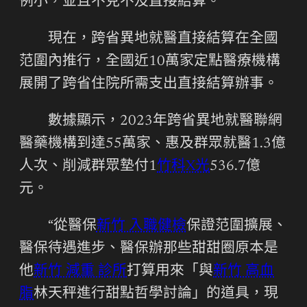
例小，並且不克不及直接結算。
現在，跨省異地就醫直接結算在全國
范圍內推行，全國近10萬家定點醫療機構
展開了跨省住院所需支出直接結算辦事。
數據顯示，2023年跨省異地就醫聯網
醫藥機構到達55萬家、惠及群眾就醫1.3億
人次、削減群眾墊付1
竹科X光
536.7億
元。
“從醫保
新竹 入職健檢
保證范圍擴展、
醫保待遇進步、醫保辦那些甜甜圈原本是
他
新竹 減重 診所
打算用來「與
新竹 高血
脂
林天秤進行甜點哲學討論」的道具，現