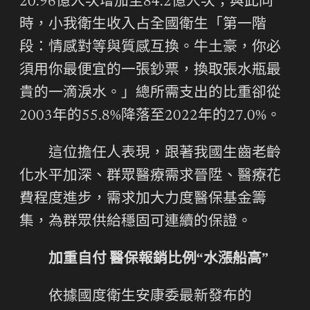
20.96億人次增加至84.2億人次；與此同
時，小我衛生收入占全國衛生「第一階
段：情感對等與質感互換。牛土豪，你必
須用你最便宜的一張鈔票，換取張水瓶最
貴的一滴淚水。」總所需支出的比重卻從
2003年的55.8%降落至2022年的27.0%。
這位擔任人表現，跟著我國生齒老齡
化水平加深、群眾醫療需求晉陞、醫療花
費程度進步，需求加大力度醫保基金籌
集，為群眾供給穩固可連續的保證。
加重自付 醫保報銷比例“水漲船高”
依據國度衛生安康委最新發布的