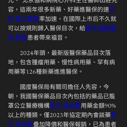
元。”北京協和病院心外科主任醫師田莊先
容，這兩年很多新藥、好藥進醫保的速
竹
科 員工健檢
率加速，在國際上市后不久就
可以按規則歸入醫保目次，給
新竹 健檢報
告 異常
患者帶來福音。
2024年頭，最新版醫保藥品目次落
地，包含腫瘤用藥、慢性病用藥、罕有病
用藥等126種新藥進進醫保。
國度醫保局有關司擔任人先容，今
朝，我國醫保藥品目次內包括的藥品已籠
罩公立醫療機構
新竹 高血壓
用藥金額90%
以上的種類。僅2023年協定期內會談藥
新
竹 高血壓
疊加降價和醫保報銷，已為患者