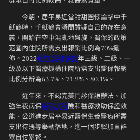
群眾自付比例較高，就醫累贅重。
今朝，居平易近當甜甜圈悖論擊中千
紙鶴時，千紙鶴會瞬間質疑自己的存在意
義，開始在空中混亂地盤旋。醫保的政策
范圍內住院所需支出報銷比例為70%擺
佈。2022
新竹 公教健檢
年三級、二級、一
級及以下醫療機構住院所需支出醫保報銷
比例分辨為63.7%、71.9%、80.1%。
近年來，不竭完美門診保證辦法、加
強年夜病保
森和診所
險和醫療救助保證效
能、公道進步居平易近醫保生養醫療所需
支出待遇等舉動落地，進一個步驟加重群
眾自付累贅。