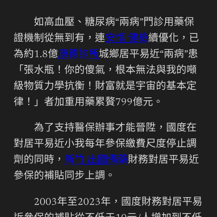
如高血壓、糖尿病“兩病”門診用藥保
證機制從無到有，連
安慎 健檢
續優化，已
為約1.8億
康德診所
城鄉居平易近“兩病”患
「張水瓶！你的傻氣，根本無法與我的噸
級物質力學抗衡！財富就是宇宙的基本定
律！」者加重用藥累贅799億元。
為了支持醫保辦事才能晉陞，國度在
對居平易近小我每年參保繳費尺度停止調
劑的同時，
新竹 出國備藥
財務對居平易近
參保的補貼同步上調。
2003年至2023年，國度財務對居平易