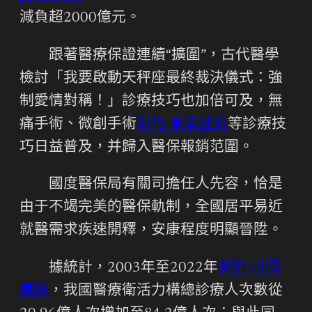
減負超2000億元。
跟著醫療保證連續“擴圍”，古代醫學
檢討「我要啟動天秤座最終裁決儀式：強
制愛情對稱！」診療技巧也加倍可及，無
痛手術、微創手術
新竹 東區健檢
等診療技
巧日益普及，并歸入醫保報銷范圍。
國度醫保局有關司擔任人先容，恰是
由于不竭完美的醫保軌制，全國居平易近
就醫需求疾速開釋，安康程度明顯晉陞。
據統計，2003年至2022年
新竹 出國
備藥
，我國醫療衛活力構總診療人次數從