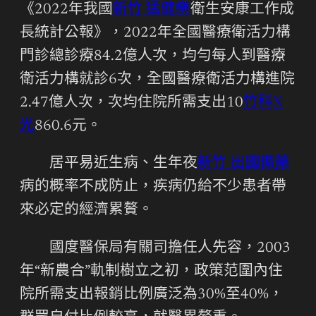
《2022年我國
新竹 猛健樂
衛生安康工作成
長統計公報》，2022年全國醫療衛活力構
門診總診療84.2億人次，均勻每人到醫療
衛活力構就診6次，全國醫療衛活力構進院
2.47億人次，次均住院所需支出10
竹科X
光
860.6元。
居平易近生病、生年夜
新竹 出國備藥
病的概率不成防止，疾病仍給不少患者帶
來必定的經濟累贅。
國度醫保局有關司擔任人先容，2003
年“新農合”軌制樹立之初，政策范圍內住
院所需支出報銷比例廣泛為30%至40%，