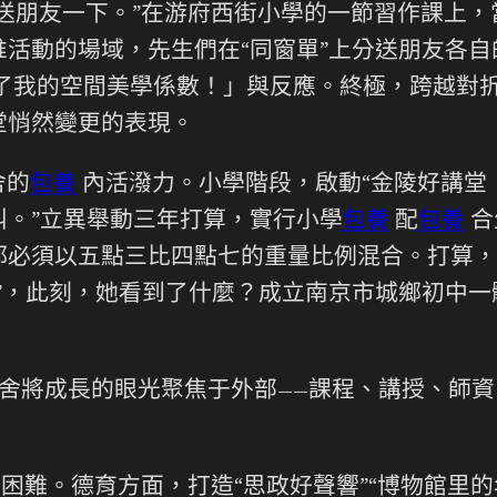
送朋友一下。”在游府西街小學的一節習作課上
活動的場域，先生們在“同窗單”上分送朋友各
了我的空間美學係數！」與反應。終極，跨越對
堂悄然變更的表現。
舍的
包養
內活潑力。小學階段，啟動“金陵好講堂
。”立異舉動三年打算，實行小學
包養
配
包養
合
都必須以五點三比四點七的重量比例混合。打算，
”，此刻，她看到了什麼？成立南京市城鄉初中
。
舍將成長的眼光聚焦于外部——課程、講授、師
困難。德育方面，打造“思政好聲響”“博物館里的年