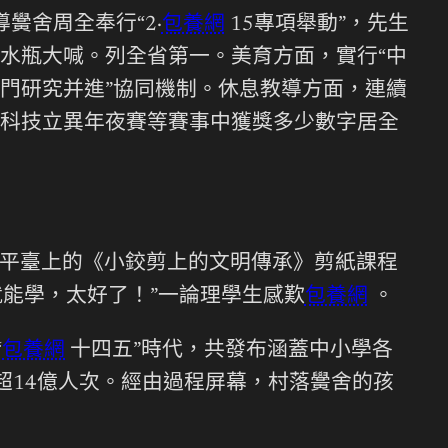
黌舍周全奉行“2·
包養網
15專項舉動”，先生
水瓶大喊。列全省第一。美育方面，實行“中
門研究并進”協同機制。休息教導方面，連續
科技立異年夜賽等賽事中獲獎多少數字居全
”平臺上的《小鉸剪上的文明傳承》剪紙課程
就能學，太好了！”一論理學生感歎
包養網
。
“
包養網
十四五”時代，共發布涵蓋中小學各
量超14億人次。經由過程屏幕，村落黌舍的孩