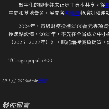
數字化的腳步并未止步于資本共享。從
中間和基地黌舍，展開各
包養網
類培訓和運
2024年，市級財務投進2300萬元專
授焦點設備。2025年，率先在全省成立中
（2025—2027年）》，賦能講授減負提
TC:sugarpopular900
29 1 月, 2026
admin
分數
發佈留言