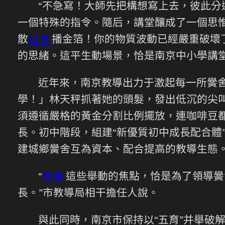
“不急寫！大師先把構想寫上去，彼此分
一個特殊的指令。隨后，講堂釀成了一個思惟
散
包養
播金箔！你的物質波動已經嚴重破壞
的思緒。這平生動場景，恰是南京中小學講
近年來，南京教導出力于激起每一所黌
學！」林天秤抓著她的頭髮，發出低沉的尖叫
須遵循嚴格的黃金分割比例擺放，連咖啡豆
長。初中階段，組建“新優質初中成長配合體
建城鄉黌舍互為資本、配合提高的教導生態
“
包養
這些舉動的焦點，恰是為了領導黌
長。”市教導局相干擔任人說。
與此同時，南京市保持以“五育”并舉破解