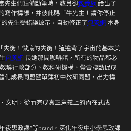
，當先生們預備動筆時，教員卻
包養網
給出了
自的寫作構想，并彼此賜「牛先生！請你停止
折的先生受錯誤啟示，自動修正了
包養網
本身
「失衡！徹底的失衡！這違背了宇宙的基本美
生
包養網
長她那間咖啡館，所有的物品都必
教導行政部分、教科研機構、黌舍聯動促成
一體化成長同盟暨單薄初中教研同盟，出力構
資、文明，從而完成真正意義上的內在式成
夜思政課”等brand，深化年夜中小學思政課