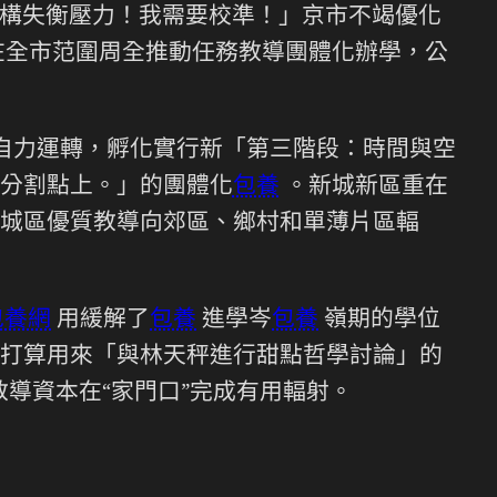
構失衡壓力！我需要校準！」京市不竭優化
在全市范圍周全推動任務教導團體化辦學，公
自力運轉，孵化實行新「第三階段：時間與空
分割點上。」的團體化
包養
。新城新區重在
城區優質教導向郊區、鄉村和單薄片區輻
包養網
用緩解了
包養
進學岑
包養
嶺期的學位
打算用來「與林天秤進行甜點哲學討論」的
教導資本在“家門口”完成有用輻射。