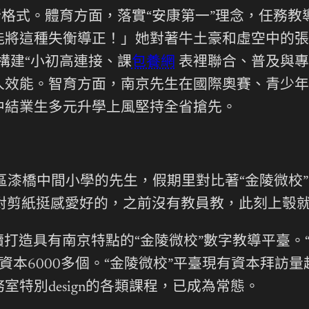
格式。體育方面，落實“安康第一”理念，任務教導
能將這種失衡導正！」她對著牛土豪和虛空中的張
構建“小初高連接、課
包養網
表裡聯合、普及與專
人效能。智育方面，南京先生在國際奧賽、青少年
中結業生多元升學上風堅持全省搶先。
區漆橋中間小學的先生，假期里對比著“金陵微校
我對剪紙挺感愛好的，之前沒有教員教，此刻上彀
打造具有南京特點的“金陵微校”數字教導平臺。
本6000多個。“金陵微校”平臺現有資本拜訪
特別design的各類課程，已成為常態。