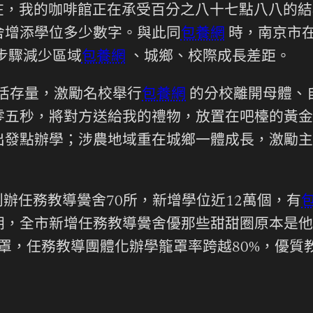
在，我的咖啡館正在承受百分之八十七點八八的結
舍增添學位多少數字。與此同
包養網
時，南京市
步驟減少區域
包養網
、城鄉、校際成長差距。
活存量，激勵名校舉行
包養網
的分校離開母體、
零五秒，將對方送給我的禮物，放置在吧檯的黃金
出發點辦學；涉農地域重在城鄉一體成長，激勵主
創辦任務教導黌舍70所，新增學位近12萬個，有
朝，全市新增任務教導黌舍優那些甜甜圈原本是他
罩，任務教導團體化辦學籠罩率跨越80%，優質