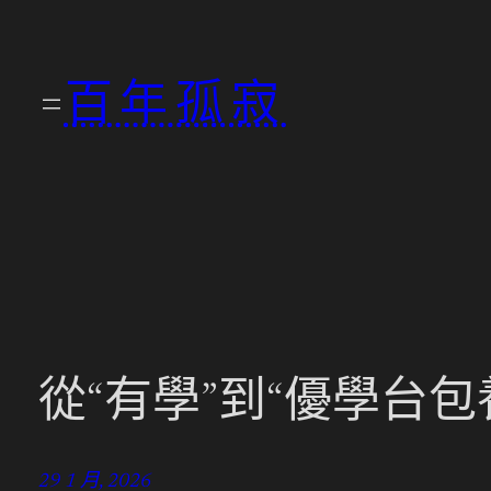
跳
至
百年孤寂
主
要
內
容
從“有學”到“優學台
29 1 月, 2026