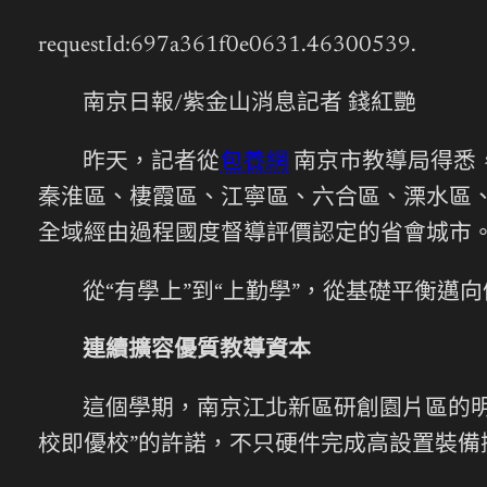
requestId:697a361f0e0631.46300539.
南京日報/紫金山消息記者 錢紅艷
昨天，記者從
包養網
南京市教導局得悉
秦淮區、棲霞區、江寧區、六合區、溧水區
全域經由過程國度督導評價認定的省會城市
從“有學上”到“上勤學”，從基礎平衡邁
連續擴容優質教導資本
這個學期，南京江北新區研創園片區的明
校即優校”的許諾，不只硬件完成高設置裝