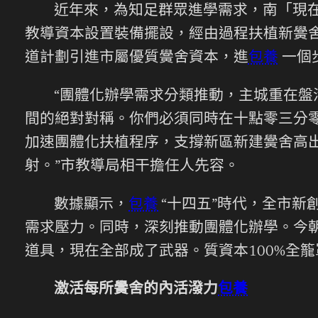
近年來，為知足群眾進學需求，南「現
教導資本設置裝備擺設，經由過程扶植新黌
道計劃引進市屬優質黌舍資本，進
包養
一個
“團體化辦學需求分類推動，主城重在盤
間的絕對對稱。你們必須同時在十點零三分
加速團體化扶植程序，支撐新區新建黌舍高
射。”市教導局相干擔任人先容。
數據顯示，
包養
“十四五”時代，全市新
需求壓力。同時，深刻推動團體化辦學。今
道具，現在全部成了武器。質資本100%全籠
激活每所黌舍的內活潑力
包養