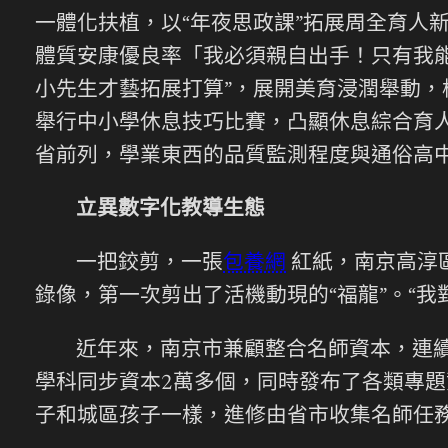
一體化扶植，以“年夜思政課”拓展周全育人新
體質安康優良率「我必須親自出手！只有我
小先生才藝拓展打算”，展開美育浸潤舉動，
舉行中小學休息技巧比賽，凸顯休息綜合育
省前列，學業東西的品質監測程度與通俗高
立異數字化教導生態
一把鉸剪，一張
包養網
紅紙，南京高淳
錄像，第一次剪出了活機動現的“福龍”。“
近年來，南京市兼顧整合名師資本，連續
學科同步資本2萬多個，同時發布了各類專題資
子和城區孩子一樣，進修由省市收集名師任務室