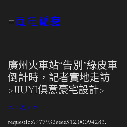
跳
至
百年孤寂
主
要
內
容
廣州火車站“告別”綠皮車
倒計時，記者實地走訪
>JIUYI俱意豪宅設計>
27 1 月, 2026
requestId:6977932eeee512.00094283.