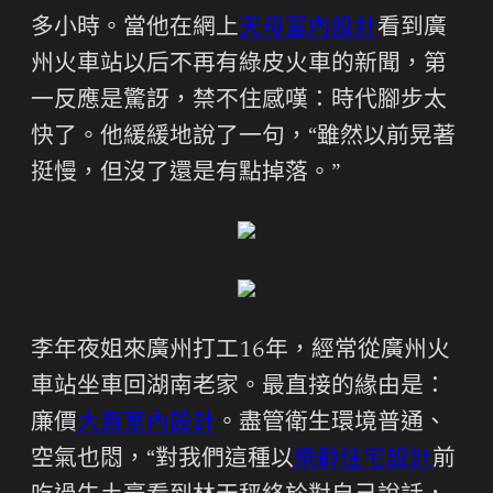
多小時。當他在網上
天母室內設計
看到廣
州火車站以后不再有綠皮火車的新聞，第
一反應是驚訝，禁不住感嘆：時代腳步太
快了。他緩緩地說了一句，“雖然以前晃著
挺慢，但沒了還是有點掉落。”
李年夜姐來廣州打工16年，經常從廣州火
車站坐車回湖南老家。最直接的緣由是：
廉價
大直室內設計
。盡管衛生環境普通、
空氣也悶，“對我們這種以
樂齡住宅設計
前