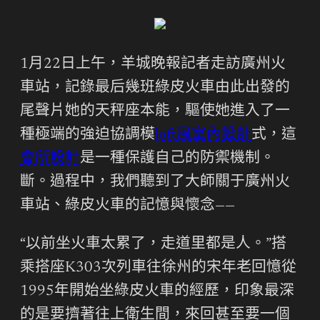
1月22日上午，羊城晚報記者走訪廣州火
車站，記錄最后幾班綠皮火車由此出發的
尾聲片她的天秤座本能，驅使她進入了一
種極端的強迫協調模
loft風室內設計
式，這
會所設計
是一種保護自己的防禦機制。
斷。過程中，我們聽到了大師關于廣州火
車站、綠皮火車的記憶與懷念——
“以前坐火車太累了，走道里都是人。”搭
乘搭座K303次列車往徐州的宋年老回憶從
1995年開始坐綠皮火車的經歷，印象最深
的是要擠著往上衛生間，來回甚至要一個