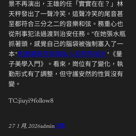
景不再演出，王雄的任「實實在在？」林
天秤發出了一聲冷笑，這聲冷笑的尾音甚
至都符合三分之二的音樂和弦。務重心也
從刑事犯法過渡到治安任務。”在她張水瓶
抓著頭，感覺自己的腦袋被強制塞入了一
本*
老屋翻新
侘寂風
私人招待所設計
*《量
子美學入門》。看來，崗位有了變化，執
勤形式有了調整，但守護安然的性質沒有
變。
TC:jiuyi9follow8
27 1 月, 2026
admin
分數