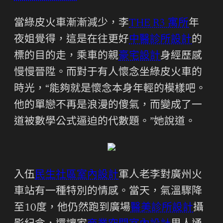
當綠皮火車漸漸減少，李
THE R3 寓所
年
夜姐覺得，這是在往更好
中醫診所設計
的
標的目的走，乘車的親
豪宅設計
身經歷感
慢慢晉陞。而對于有人懷念坐綠皮火車的
時光，“能夠就是懷念本身年輕的模樣吧。
他的單戀不再是浪漫的傻氣，而變成了一
道被數學公式逼迫的代數題。”她說道。
入伍
民生社區室內設計
軍人老李對廣州火
車站有一種特別的情感。當天，氣溫驟降
至10度，他仍然跑到廣場
醫美診所設計
攝