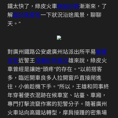
鐵太快了，綠皮火車
綠設計師
漸漸來，了
解
設計家豪宅
一下狀況沿途風景，聊聊
天。”
對廣州鐵路公安處廣州站派出所平易
健康
住宅
近警王
牙醫診所設計
雄來說，綠皮火
車曾經是讓她“頭疼”的存在。“以前搭客
多，臨近開車良多人拉開窗戶直接爬進
往，小偷趁機下手。”所以，王雄和同事終
年穿著便衣混跡在候車室、站臺、車廂，
專門打擊流竄作案的犯警分子。隨著廣州
火車站向高鐵站轉型，摩肩接踵的密集場