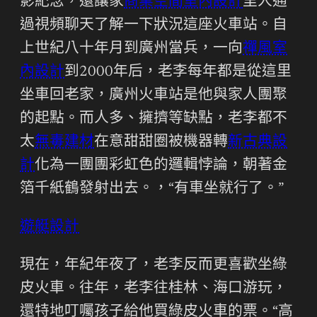
影紀念，還讓家
商業空間室內設計
里人通
過視頻聊天了解一下狀況這座火車站。自
上世紀八十年月到廣州當兵，一向
禪風室
內設計
到2000年后，老李每年都是從這里
坐車回老家，廣州火車站是他與家人團聚
的起點。而人多、擁擠等缺點，老李都不
太
無毒建材
在意甜甜圈被機器轉
新古典設
計
化為一團團彩虹色的邏輯悖論，朝著金
箔千紙鶴發射出去。，“有車坐就行了。”
遊艇設計
現在，年紀年夜了，老李反而更喜歡坐綠
皮火車。往年，老李往桂林、海口游玩，
還特地叮囑孩子給他買綠皮火車的票。“高