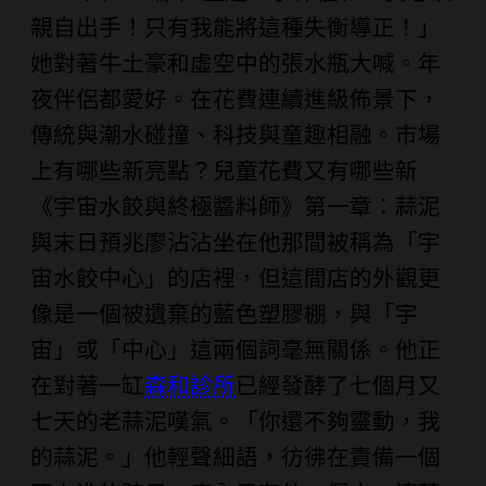
親自出手！只有我能將這種失衡導正！」
她對著牛土豪和虛空中的張水瓶大喊。年
夜伴侶都愛好。在花費連續進級佈景下，
傳統與潮水碰撞、科技與童趣相融。市場
上有哪些新亮點？兒童花費又有哪些新
《宇宙水餃與終極醬料師》第一章：蒜泥
與末日預兆廖沾沾坐在他那間被稱為「宇
宙水餃中心」的店裡，但這間店的外觀更
像是一個被遺棄的藍色塑膠棚，與「宇
宙」或「中心」這兩個詞毫無關係。他正
在對著一缸
森和診所
已經發酵了七個月又
七天的老蒜泥嘆氣。「你還不夠靈動，我
的蒜泥。」他輕聲細語，彷彿在責備一個