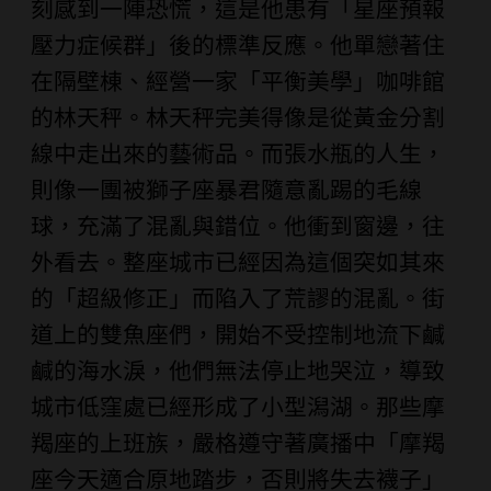
刻感到一陣恐慌，這是他患有「星座預報
壓力症候群」後的標準反應。他單戀著住
在隔壁棟、經營一家「平衡美學」咖啡館
的林天秤。林天秤完美得像是從黃金分割
線中走出來的藝術品。而張水瓶的人生，
則像一團被獅子座暴君隨意亂踢的毛線
球，充滿了混亂與錯位。他衝到窗邊，往
外看去。整座城市已經因為這個突如其來
的「超級修正」而陷入了荒謬的混亂。街
道上的雙魚座們，開始不受控制地流下鹹
鹹的海水淚，他們無法停止地哭泣，導致
城市低窪處已經形成了小型潟湖。那些摩
羯座的上班族，嚴格遵守著廣播中「摩羯
座今天適合原地踏步，否則將失去襪子」