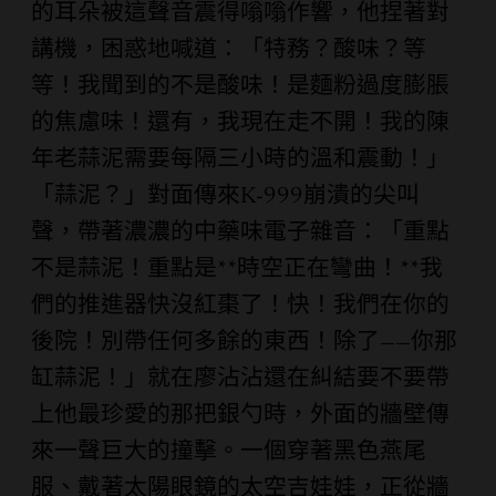
的耳朵被這聲音震得嗡嗡作響，他捏著對
講機，困惑地喊道：「特務？酸味？等
等！我聞到的不是酸味！是麵粉過度膨脹
的焦慮味！還有，我現在走不開！我的陳
年老蒜泥需要每隔三小時的溫和震動！」
「蒜泥？」對面傳來K-999崩潰的尖叫
聲，帶著濃濃的中藥味電子雜音：「重點
不是蒜泥！重點是**時空正在彎曲！**我
們的推進器快沒紅棗了！快！我們在你的
後院！別帶任何多餘的東西！除了——你那
缸蒜泥！」就在廖沾沾還在糾結要不要帶
上他最珍愛的那把銀勺時，外面的牆壁傳
來一聲巨大的撞擊。一個穿著黑色燕尾
服、戴著太陽眼鏡的太空吉娃娃，正從牆