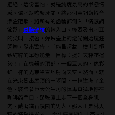
拒絕。這份害怕，就是純度最高的單戀情
感。張水瓶咬緊牙關，將那個黃銅齒輪音
樂盒砸爛，將所有的齒輪都倒入「情感調
節器」
供膳健檢
的輸入口。機器發出刺耳
的尖叫，接著，彈珠臺上的燈光開始瘋狂
閃爍，發出警告。「能量超載！檢測到極
致純粹的單戀能量！目標：提升天秤座運
勢！」在機器的頂部，一個巨大的、像彩
虹一樣的光束筆直地射向天空。然而，就
在光束衝出屋頂的一瞬間，一輛塗滿了金
色、裝飾著巨大公牛角的悍馬車猛地停在
咖啡館門口。駕駛座上走下一個全身肌
肉、戴著鑽石項圈的男人，那人正是林天