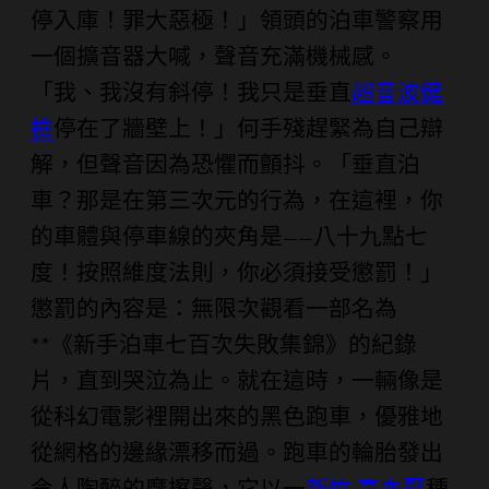
停入庫！罪大惡極！」領頭的泊車警察用
一個擴音器大喊，聲音充滿機械感。
「我、我沒有斜停！我只是垂直
超音波健
檢
停在了牆壁上！」何手殘趕緊為自己辯
解，但聲音因為恐懼而顫抖。「垂直泊
車？那是在第三次元的行為，在這裡，你
的車體與停車線的夾角是——八十九點七
度！按照維度法則，你必須接受懲罰！」
懲罰的內容是：無限次觀看一部名為
**《新手泊車七百次失敗集錦》的紀錄
片，直到哭泣為止。就在這時，一輛像是
從科幻電影裡開出來的黑色跑車，優雅地
從網格的邊緣漂移而過。跑車的輪胎發出