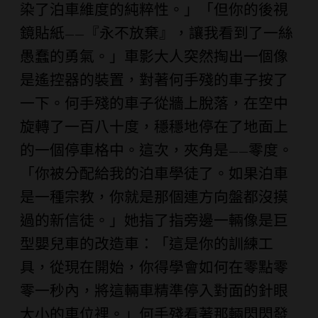
染了泊車維度的純粹性。」「但你的後視
鏡貼紙——『永不放棄』，讓我看到了一絲
愚蠢的勇氣。」車影大人突然掏出一個像
是遙控器的裝置，對著何手殘的車子按了
一下。何手殘的車子從牆上脫落，在空中
旋轉了一百八十度，穩穩地停在了地面上
的一個停車格中。這次，夾角是——零度。
「你被分配給我的泊車學徒了。如果泊車
是一種宗教，你就是那個連方向盤都沒摸
過的新信徒。」她指了指旁邊一輛像是巨
型嬰兒車的改造車：「這是你的訓練工
具，從現在開始，你得學會如何在零點零
零一秒內，將這輛車精準停入對面的針眼
大小的車位裡。」何手殘看著那輛閃閃發