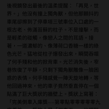
後視鏡發出最後的溫柔提醒：「再見，世
界。」他沒有撞上獨角獸，但他那顫抖的
車尾卻擦到了停車塔三號車位入口處的一
根古老、佈滿苔蘚的柱子。不是撞擊，而
是輕柔的碰觸，像戀人之間的耳語。接
著，一道濃郁的、像薄荷口香糖一樣的綠
色光芒。猛地從柱子爆發出來，瞬間吞噬
了何手殘和他的掀背車。光芒消失後，窄
巷恢復了平靜，只剩下獨角獸雕像一臉困
惑的表情。何手殘感覺一陣天旋地轉，等
他回過神來，他的車子竟然垂直停在一個
貼滿了巨大獎狀的牆壁上。獎狀上寫著：
「完美倒車入庫獎——第零點零零零零零九