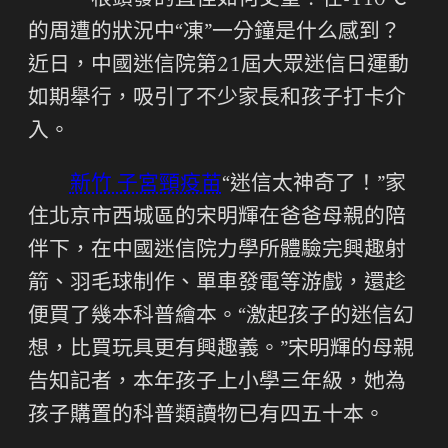
一根頭發的直徑如何丈量？在-110℃
的周遭的狀況中“凍”一分鐘是什么感到？
近日，中國迷信院第21屆大眾迷信日運動
如期舉行，吸引了不少家長和孩子打卡介
入。
新竹 子宮頸疫苗
“迷信太神奇了！”家
住北京市西城區的宋明輝在爸爸母親的陪
伴下，在中國迷信院力學所體驗完興趣射
箭、羽毛球制作、單車發電等游戲，還趁
便買了幾本科普繪本。“激起孩子的迷信幻
想，比買玩具更有興趣義。”宋明輝的母親
告知記者，本年孩子上小學三年級，她為
孩子購置的科普類讀物已有四五十本。