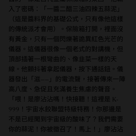
入了密碼：「一醬二醋三油四辣五蒜泥」
（這是醬料界的基礎公式，只有像他這樣
的傳統派才會用）。保險箱打開，裡面沒
有黃金，只有一個閃爍著詭異紅色光芒的
儀器。這儀器很像一個老式的對講機，但
頂部插著一根彎曲的、像韭菜一樣的天
線。他顫抖著拿起儀器，按下通話鈕。儀
器發出「滋——」的電流聲，接著傳來一陣
高八度、急促且充滿養生焦慮的聲音。
「喂！是廖沾沾嗎！快接聽！這裡是 K-
999！宇宙水餃聯盟特級特務！你那邊是
不是已經聞到宇宙級的酸味了？我們需要
你的蒜泥！你被徵召了！馬上！」廖沾沾