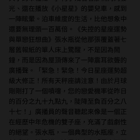
光、還在播放《小星星》的嬰兒車，感到
一陣眩暈。泊車維度的生活，比他想象中
還要無理頭一百萬倍。《失控的星座運勢
與單戀狂想曲》張水瓶從他那張覆蓋著七
層舊報紙的單人床上驚醒，不是因為鬧
鐘，而是因為屋頂傳來了一陣震耳欲聾的
廣播聲。「緊急！緊急！今日星座運勢超
級大修正！所有天秤座請注意！由於月球
剛剛打了一個噴嚏，您的戀愛機率從昨日
的百分之九十九點九，陡降至負百分之八
十七！」廣播員的聲音聽起來像是一個正
在經歷中年危機的雙子座，充滿了戲劇性
的絕望。張水瓶，一個典型的水瓶座，立