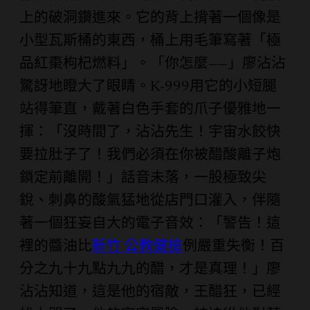
上的破洞鑽進來。它的背上揹著一個像是
小型瓦斯桶的東西，桶上用毛筆寫著「極
品紅棗枸杞燃料」。「你怎麼——」廖沾沾
驚訝地瞪大了眼睛。K-999用它的小短腿
站得筆直，戴著白色手套的爪子優雅地一
揮：「沒時間了，沾沾先生！宇宙水餃快
要拉肚子了！我們必須在你被醋酸離子炮
鎖定前離開！」話音未落，一股極致尖
銳、刺鼻的酸氣猛地從店門口灌入，伴隨
著一個狂妄自大的電子音效：「警告！這
裡的醬油比
新竹 公教健檢
例嚴重失衡！百
分之九十九點九九的醋，才是真理！」廖
沾沾知道，這是他的宿敵，王醋狂，已經