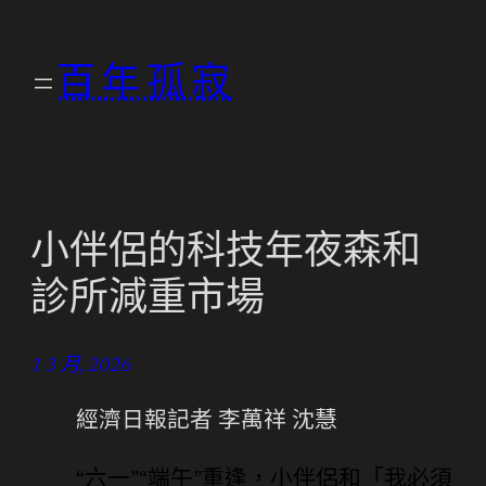
跳
至
百年孤寂
主
要
內
容
小伴侶的科技年夜森和
診所減重市場
1 3 月, 2026
經濟日報記者 李萬祥 沈慧
“六一”“端午”重逢，小伴侶和「我必須