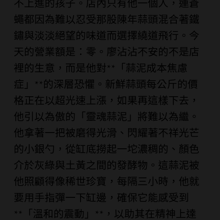
不上進的孩子。店內只有他一個人，連蒼
蠅都因為難以忍受那股陳年蒜頭混合著鐵
鏽與淡淡絕望的味道而選擇繞道飛行。今
天的營業額是：零。廖沾沾不安的不是店
裡的生意，而是他對**「蒜泥成本焦慮
症」**的深層恐懼。新鮮蒜頭每公斤的價
格正在以超光速上漲，如果再這樣下去，
他引以為傲的「靈魂蒜泥」將難以為繼。
他拿著一把被磨得光滑、閃耀著不祥光芒
的小銀勺，從缸底撈起一坨濃稠的、顏色
介於灰綠與土黃之間的發酵物。這蒜泥被
他照顧得像稀世珍寶，每隔三小時，他就
要用手指彈一下缸邊，確保它能感受到
**「溫和的震動」**，以助其在精神上達