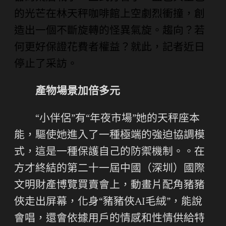
的光芒在林天秤咖啡館上空劇烈衝撞，創
造出一個不斷旋轉的怪異氣旋。趨向？若
何更好保證花費者權益？就此，記者近日
停止了采訪。
產物場景加倍多元
“小伴侶”有“年夜市場”她的天秤座本
能，驅使她進入了一種極端的強迫協調模
式，這是一種保護自己的防禦機制。。在
方才終結的第二十一屆中國（深圳）國際
文明財產博覽買賣會上，動畫片配角豬豬
俠走出屏幕，化身“豬豬俠AI毛絨”，能說
會唱，還會依據用戶的情感和性情供給特