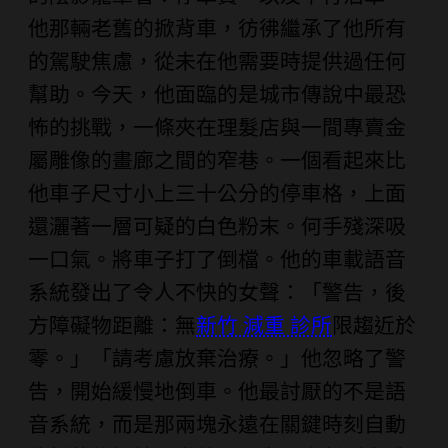
他那輛老舊的掀背車，彷彿繼承了他所有
的駕駛焦慮，從未在他需要時提供過任何
幫助。今天，他面臨的是城市傳說中最恐
怖的挑戰，一條夾在理髮店與一間專賣金
屬雕像的畫廊之間的窄巷。一個看起來比
他車子尺寸小上三十公分的停車格，上面
還灑著一層可疑的白色粉末。何手殘深吸
一口氣。將車子打了倒檔。他的車載語音
系統發出了令人不快的女聲：「警告，後
方障礙物距離：無
新竹 減重 診所
限趨近於
零。」「請考慮放棄治療。」他忽略了警
告，開始緩慢地倒車。他最討厭的不是語
音系統，而是那兩塊永遠在關鍵時刻自動