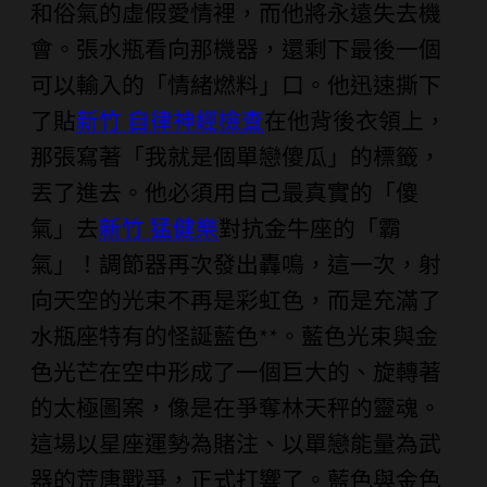
和俗氣的虛假愛情裡，而他將永遠失去機
會。張水瓶看向那機器，還剩下最後一個
可以輸入的「情緒燃料」口。他迅速撕下
了貼
新竹 自律神經檢查
在他背後衣領上，
那張寫著「我就是個單戀傻瓜」的標籤，
丟了進去。他必須用自己最真實的「傻
氣」去
新竹 猛健樂
對抗金牛座的「霸
氣」！調節器再次發出轟鳴，這一次，射
向天空的光束不再是彩虹色，而是充滿了
水瓶座特有的怪誕藍色**。藍色光束與金
色光芒在空中形成了一個巨大的、旋轉著
的太極圖案，像是在爭奪林天秤的靈魂。
這場以星座運勢為賭注、以單戀能量為武
器的荒唐戰爭，正式打響了。藍色與金色