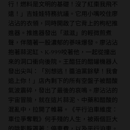
行！燃料是文明的基礎！沒了紅棗我飛不
遠！」吉娃娃特務抗議。它用小嘴咬住廖
沾沾的衣領，同時開啟了它背上的枸杞推
進器。推進器發出「滋滋」的輕微煎煮
聲，伴隨著一股濃郁的蔘味爆發。廖沾沾
抱著蒜泥缸、K-999咬著他，一起從撞出
來的洞口衝向後院。王醋狂的醋罐機器人
發出尖叫：「別想逃！醬油黨餘孽！我會
追上你！」店內剩下的所有空盤子被醋酸
氣波震碎，發出了最後的哀鳴。廖沾沾的
宇宙冒險，就在這片蒜泥、中藥和醋酸的
混亂中，拉開了帷幕。《平行泊車維度：
車位爭奪戰》何手殘的人生，被兩個巨大
的陰影籠罩著：停車費，以及平行泊車。