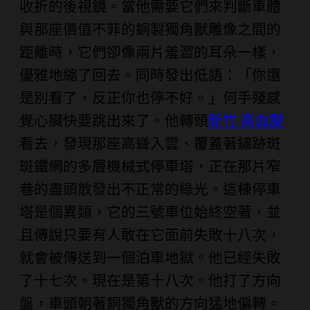
收折的後視鏡。當他需要它們來判斷車體
與那座價值不菲的銅製獨角獸雕像之間的
距離時，它們卻像兩片羞澀的耳朵一樣，
優雅地縮了回去。同時發出低語：「你還
是別看了，反正你也停不好。」何手殘感
覺心臟快要跳出來了。他轉頭
新竹 高血壓
看去，發現那座高聳入雲、覆蓋著鏽跡斑
斑鐵網的多層機械式停車塔，正在那片窄
巷的盡頭散發出不正常的綠光。這棟停車
塔是個異類，它的三號車位始終空著，並
且傳說只要有人敢在它面前失敗十八次，
就會被傳送到一個泊車地獄。他已經失敗
了十七次。現在是第十八次。他打了方向
盤，車頭朝著銅獨角獸的方向猛地偏轉。