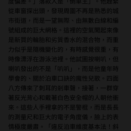
度偏差。」落款人是「倒車王」。他趕緊
從車窗探出頭，發現周圍不再是熟悉的城
市街道，而是一望無際、由無數白線和編
號組成的巨大網格。這裡的空氣聞起來像
是新買的輪胎和劣質香水的混合物，而重
力似乎是隨機變化的，有時感覺很重，有
時像漂浮在游泳池裡。他試圖按喇叭，但
喇叭發出的不是「叭叭」，而是他童年時
學會的、關於泊車口訣的魔性兒歌。四面
八方傳來了刺耳的剎車聲，接著，一群穿
著反光背心和戴著白色安全帽的人朝他衝
來。這些人手裡拿的不是警棍，而是長長
的測量尺和巨大的電子角度儀，臉上的表
情極度嚴肅。「違反泊車維度基本法！斜