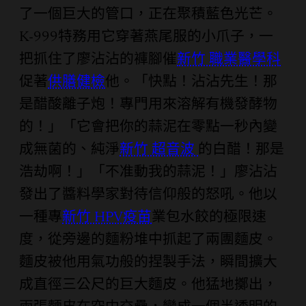
了一個巨大的管口，正在聚積藍色光芒。
K-999特務用它穿著燕尾服的小爪子，一
把抓住了廖沾沾的褲腳催
新竹 職業醫學科
促著
供膳健檢
他。「快點！沾沾先生！那
是醋酸離子炮！專門用來溶解有機發酵物
的！」「它會把你的蒜泥在零點一秒內變
成無菌的、純淨
新竹 超音波
的白醋！那是
浩劫啊！」「不准動我的蒜泥！」廖沾沾
發出了醬料學家對待信仰般的怒吼。他以
一種專
新竹 HPV疫苗
業包水餃的極限速
度，從旁邊的麵粉堆中抓起了兩團麵皮。
麵皮被他用氣功般的捏製手法，瞬間擴大
成直徑三公尺的巨大麵皮。他猛地擲出，