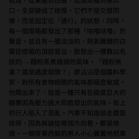
號燈，從東邊到西邊，從高架橋到巷弄
口，全部變成了綠燈。它們不是交替閃
爍，而是固定在「通行」的狀態，同時，
每一個燈箱都發出了那種「咕嚕咕嚕」的
聲音，並且有一層淡淡的、熱氣騰騰的白
霧從燈箱的頂部冒出，散發出一種難以名
狀的——麵粉蒸煮過頭的氣味。「麵粉焦
慮？還是過度發酵？」廖沾沾是個醬料學
家，對所有食物相關的氣味都極度敏感。
他聞出來了，這是一種只有在極度巨大的
麵團因為壓力過大而散發出的氣味。街上
的行人陷入了混亂。汽車不知道該走還是
該停，因為無論從哪個方向看，都是綠
燈。一個穿著西裝的男人小心翼翼地把車