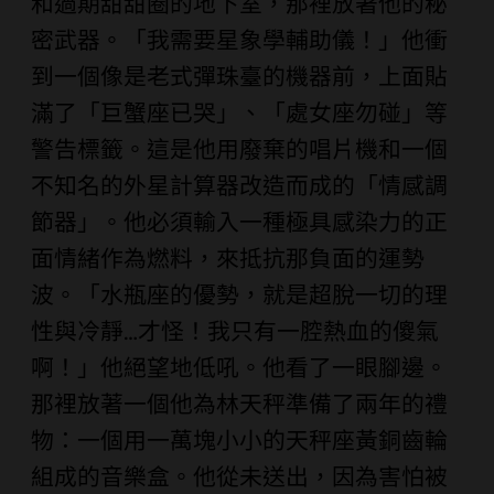
和過期甜甜圈的地下室，那裡放著他的秘
密武器。「我需要星象學輔助儀！」他衝
到一個像是老式彈珠臺的機器前，上面貼
滿了「巨蟹座已哭」、「處女座勿碰」等
警告標籤。這是他用廢棄的唱片機和一個
不知名的外星計算器改造而成的「情感調
節器」。他必須輸入一種極具感染力的正
面情緒作為燃料，來抵抗那負面的運勢
波。「水瓶座的優勢，就是超脫一切的理
性與冷靜…才怪！我只有一腔熱血的傻氣
啊！」他絕望地低吼。他看了一眼腳邊。
那裡放著一個他為林天秤準備了兩年的禮
物：一個用一萬塊小小的天秤座黃銅齒輪
組成的音樂盒。他從未送出，因為害怕被