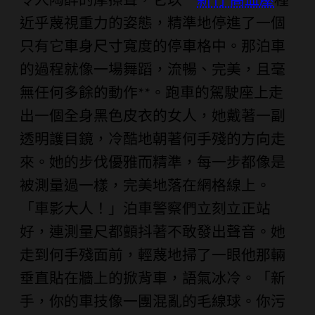
令人陶醉的摩擦聲，它以一
新竹 高血壓
種
近乎蔑視重力的姿態，精準地停進了一個
只有它車身尺寸寬度的停車格中。那泊車
的過程就像一場舞蹈，流暢、完美，且毫
無任何多餘的動作**。跑車的駕駛座上走
出一個全身黑色皮衣的女人，她戴著一副
透明護目鏡，冷酷地朝著何手殘的方向走
來。她的步伐優雅而精準，每一步都像是
被測量過一樣，完美地落在網格線上。
「車影大人！」泊車警察們立刻立正站
好，連測量尺都顫抖著不敢發出聲音。她
走到何手殘面前，輕蔑地掃了一眼他那輛
垂直貼在牆上的掀背車，語氣冰冷。「新
手，你的車技像一團混亂的毛線球。你污