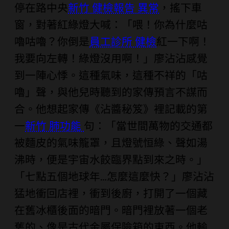
停在路中央
新竹 健檢報告 異常
，搖下車
窗，對著紅綠燈大喊：「喂！你為什麼咕
嚕咕嚕？你倒是
員工診所 健檢
紅一下啊！
我要向左轉！綠燈沒用啊！」廖沾沾感覺
到一陣心悸。這種氣味，這種不祥的「咕
嚕」聲，與他兒時聽到的家傳預言不謀而
合。他想起家傳《沾醬秘笈》裡記載的第
一
新竹 肺功能
句：「當世間萬物的交通都
被麵皮的氣味籠罩，且燈號恒綠、聲如湯
沸時，便是宇宙水餃臨界點到來之時。」
「七點五個地球年…怎麼這麼快？」廖沾沾
猛地衝回店裡，衝到後廚，打開了一個藏
在舊冰櫃後面的暗門。暗門裡放著一個老
舊的、像是古代金屬保險箱的東西。他輸