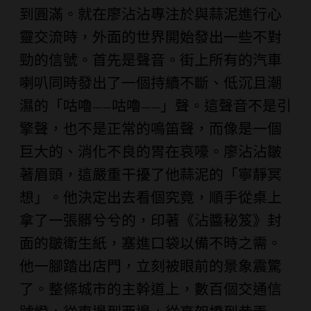
到圓滿。就在廖沾沾專注於與蒜泥進行心
靈交流時，外面的世界開始發出一些不對
勁的信號。首先是聲音。街上所有的汽車
喇叭同時發出了一個持續不斷、低沉且潮
濕的「咕嚕——咕嚕——」聲。這聲音不是引
擎聲，也不是正常的鳴笛聲，而像是一個
巨大的、消化不良的胃在哀嚎。廖沾沾皺
著眉頭，這嚴重干擾了他蒜泥的「寧靜冥
想」。他決定出去看個究竟，順手從桌上
拿了一張髒兮兮的，印著《沾醬秘笈》封
面的皺衛生紙，塞進口袋以備不時之需。
他一腳踏出店門，立刻被眼前的景象震驚
了。整條城市的主幹道上，數百個交通信