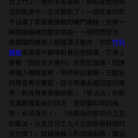
找上門了。他的宇宙冒險，被迫從他對蒜
泥的焦慮中，正式開始了。一個狂妄的影
子佔滿了那扇被撞破的牆門邊緣，光線一
瞬間被極端的酸氣扭曲。一個閃閃發光、
像醋罐的機器人緩緩漂浮進來，它的
竹科
健檢
底座還不斷噴射著白色醋霧。它身上
掛著「醋狂派大勝利」的霓虹燈牌，閃爍
得讓人眼睛發疼，同時發出警報。王醋狂
的聲音再次響起，這次帶著金屬回音的嘲
弄，刺耳得像是磨砂紙。「廖沾沾！你那
充滿腐敗氣味的蒜泥，是對醬料學的侮
辱！必須淨化！」「你將為你那百分之五
的醬油，以及百分之九十五的邪惡蒜頭付
出代價！」醋罐機器人的頂端裂開，露出