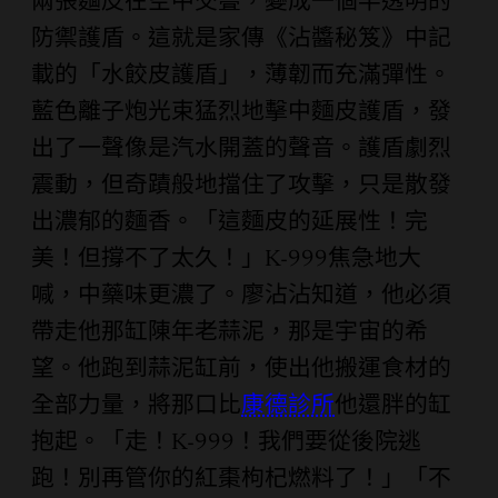
兩張麵皮在空中交疊，變成一個半透明的
防禦護盾。這就是家傳《沾醬秘笈》中記
載的「水餃皮護盾」，薄韌而充滿彈性。
藍色離子炮光束猛烈地擊中麵皮護盾，發
出了一聲像是汽水開蓋的聲音。護盾劇烈
震動，但奇蹟般地擋住了攻擊，只是散發
出濃郁的麵香。「這麵皮的延展性！完
美！但撐不了太久！」K-999焦急地大
喊，中藥味更濃了。廖沾沾知道，他必須
帶走他那缸陳年老蒜泥，那是宇宙的希
望。他跑到蒜泥缸前，使出他搬運食材的
全部力量，將那口比
康德診所
他還胖的缸
抱起。「走！K-999！我們要從後院逃
跑！別再管你的紅棗枸杞燃料了！」「不