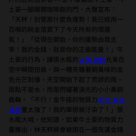
秤的狂熱追求者——金牛座霸總牛土豪。牛
土豪一腳踢開咖啡館的門，大聲宣布：
「天秤！別管那什麼負運勢！我已經用一
百噸的純金箔買下了今天所有的壞運
氣！」「從現在開始，你的運勢由我主
宰！我的金錢，就是你的正面能量！」牛
土豪的行為，讓張水瓶的
安慎 健檢
光束在
空中瞬間扭曲，與一種夾雜著銅臭味的金
色光芒對撞。天空開始下起了荒謬的雨。
雨點不是水，而是閃耀著淚光的小小黃銅
齒輪。「不行！金牛座的物質力
新竹 東區
健檢
量太強了！我的單戀被汙染了！」張
水瓶大喊。他知道，如果牛土豪的物質力
量勝出，林天秤將會被困在一個充滿金錢