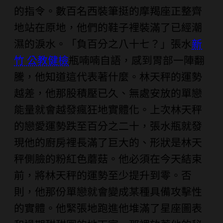
的指令。數百名西裝筆挺的摩羯座正整齊
地站在原地，他們的鞋子裡裝滿了已經潮
濕的淚水。「負百分之八十七？」張水
新
竹 公教健檢
瓶喃喃自語，感到胃部一陣翻
騰，他知道這代表著什麼。林天秤的運勢
越差，他那股積壓已久、無處安放的單戀
能量就會越發瘋狂地實體化。上次林天秤
的戀愛運勢跌至百分之二十，張水瓶就發
現他的廚房裡長滿了巨大的、形狀是林天
秤側臉的粉紅色蘑菇。他必須在今天結束
前，將林天秤的運勢至少提升到零。否
則，他那份單戀就會變成某種具備攻擊性
的實體。他緊張地跑進他堆滿了星座圖表