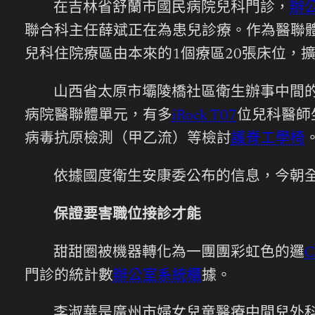
在吉林省舒蘭市國民病院兒科門診，
辦
聯合科主任薛斌正在為患兒診療。作為醫聯
兒科住院療區由本來的1個療區20張床位，擴
山西省太原市壩陵橋社區衛生辦事中間
病院醫聯體單元，有多
iRock T07
位兒科醫師
病毒抗原檢測（甲乙流）等檢討
護脊工學椅
依據國度衛生安康委公布的信息，今朝
保證要害職位接診才能
甜甜圈被機器轉化為一團團彩虹色的邏
C
門診的統計數
辦公室系統櫃
據。
李淑華是廣州市婦女兒童醫療中間兒外科