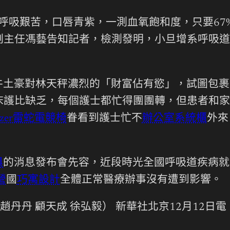
，呼吸艱苦，口唇青紫，一測血氧飽和度，只要67
副主任馮藝告知記者，檢測發明，小旦增系呼吸道
牛土豪對林天秤濃烈的「財富佔有慾」，試圖包裹
護比缺乏，每個護士都忙得團團轉，但患者和家
azer雷蛇電競椅
眷看到護士忙不
辦公室系統櫃
外來
俱
的消息發布會先容，近段時光全國呼吸道疾病就
營
國
巧寓設計
全體正常醫療辦事沒有遭到影響。
 趙丹丹 顧天成 徐弘毅） 新華社北京12月12日電