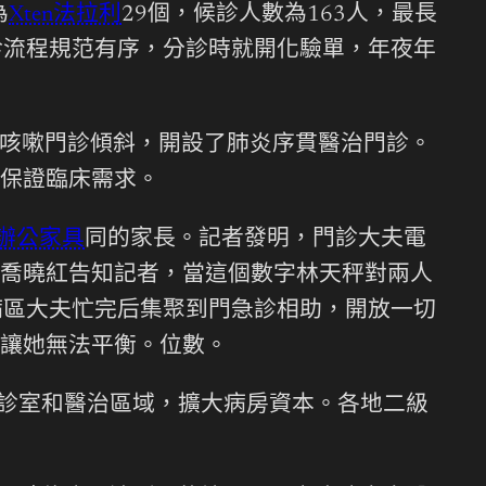
為
Xten法拉利
29個，候診人數為163人，最長
診流程規范有序，分診時就開化驗單，年夜年
咳嗽門診傾斜，開設了肺炎序貫醫治門診。
保證臨床需求。
辦公家具
同的家長。記者發明，門診大夫電
喬曉紅告知記者，當這個數字林天秤對兩人
病區大夫忙完后集聚到門急診相助，開放一切
讓她無法平衡。位數。
診室和醫治區域，擴大病房資本。各地二級