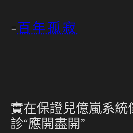
跳
至
百年孤寂
主
要
內
容
實在保證兒億嵐系統
診“應開盡開”