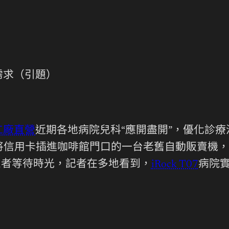
需求（引題）
工廠直營
近期各地病院兒科“應開盡開”，優化診
將信用卡插進咖啡館門口的一台老舊自動販賣機，
患者等待時光，記者在多地看到，
iRock T07
病院