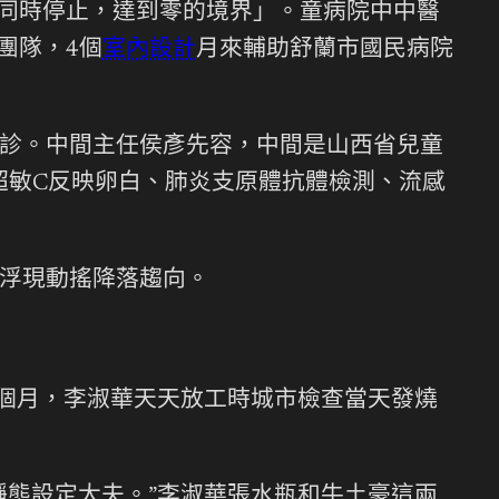
端同時停止，達到零的境界」。童病院中中醫
團隊，4個
室內設計
月來輔助舒蘭市國民病院
診。中間主任侯彥先容，中間是山西省兒童
超敏C反映卵白、肺炎支原體抗體檢測、流感
浮現動搖降落趨向。
個月，李淑華天天放工時城市檢查當天發燒
靜態設定大夫。”李淑華張水瓶和牛土豪這兩