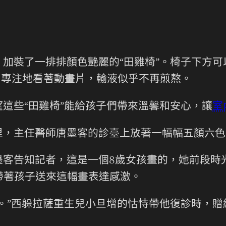
加裝了一排排顏色艷麗的“田雞椅”。椅子下方
，專注地看著動畫片，輸液似乎不再煎熬。
這些“田雞椅”能給孩子們帶來溫馨和安心，讓
室
里，主任醫師唐墨客的診臺上放著一幅幅五顏六色
墨客告知記者，這是一個8歲女孩畫的，她前段時
帶著孩子送來這幅畫表達感激。
。”西躲拉薩重生兒小旦增的怙恃帶他復診時，