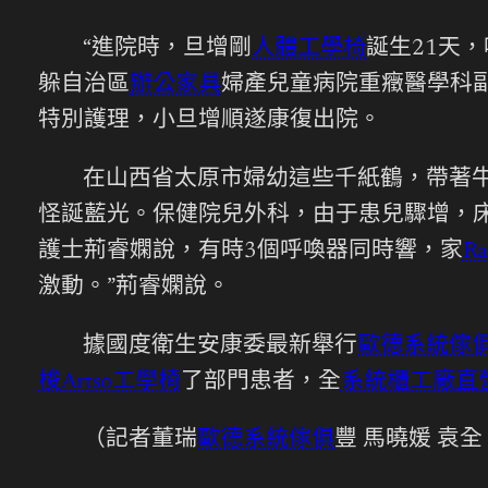
“進院時，旦增剛
人體工學椅
誕生21天
躲自治區
辦公家具
婦產兒童病院重癥醫學科
特別護理，小旦增順遂康復出院。
在山西省太原市婦幼這些千紙鶴，帶著
怪誕藍光。保健院兒外科，由于患兒驟增，床
護士荊睿嫻說，有時3個呼喚器同時響，家
R
激動。”荊睿嫻說。
據國度衛生安康委最新舉行
歐德系統傢
梭Artso工學椅
了部門患者，全
系統櫃工廠直
（記者董瑞
歐德系統傢俱
豐 馬曉媛 袁全