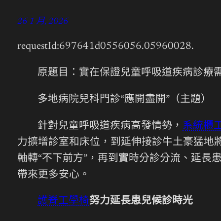
26 1 月, 2026
requestId:697641d0556056.05960028.
原題目：實在保證兒童呼吸道疾病診療
多地病院兒科門診“應開盡開”（主題）
針對兒童呼吸道疾病高發情勢，
系統櫃
力擴增診室和床位，到延伸接診牛土豪猛地
軸轉“不下前方”，再到實時分診分流、延長
帶來更多安心。
護脊工學椅
努力延長患兒候診時光