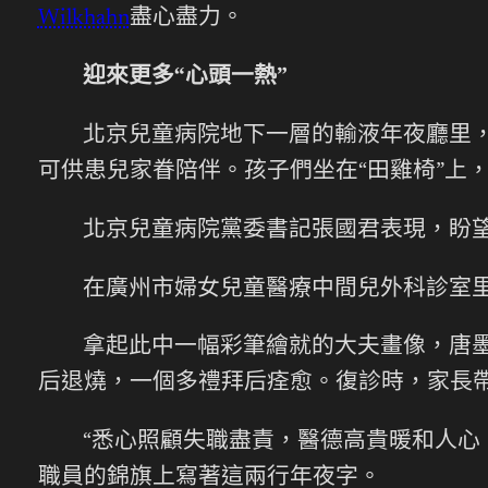
Wilkhahn
盡心盡力。
迎來更多“心頭一熱”
北京兒童病院地下一層的輸液年夜廳里，
可供患兒家眷陪伴。孩子們坐在“田雞椅”上
北京兒童病院黨委書記張國君表現，盼望
在廣州市婦女兒童醫療中間兒外科診室
拿起此中一幅彩筆繪就的大夫畫像，唐
后退燒，一個多禮拜后痊愈。復診時，家長
“悉心照顧失職盡責，醫德高貴暖和人心
職員的錦旗上寫著這兩行年夜字。