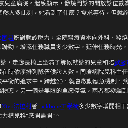
屬北京兒童病院。體系顯示，發燒門診的開放診位數
，固然人多此刻，她看到了什麼？需求等待，但就
公家具
應對就診壓力，全院醫療資本向外科、發燒
口聯動，增添任務職員多少數字，延伸任務時光，
門診，走廊長椅上坐滿了等候就診的兒童和陪
歐凌
實在時依序排列隊伍候診人數。同濟病院兒科主任
致平衡的追求中。跨越20，就會啟動應急機制，
錢物慾，另一個是無限的單戀傻氣，兩者都極端到
患
Xten法拉利
者
backbone工學椅
多少數字增開相干
力構兒科“應開盡開”。