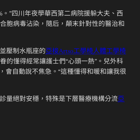
%。”四川年夜學華西第二病院援躲大夫、西
合胞病毒沾染，隨后，顛末針對性的醫治和
並壓制水瓶座的
亞梭Artso工學椅
人體工學椅
眷的懂得經常讓護士們“心頭一熱”。兒外科
，會自動說不焦急。“這種懂得和暖和讓我很
診量絕對安穩，特殊是下層醫療機構分流
亞