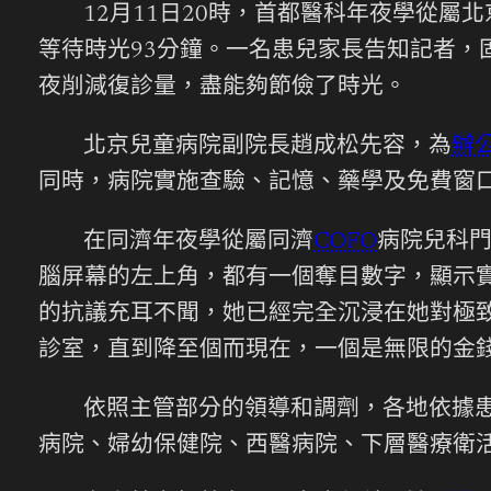
12月11日20時，首都醫科年夜學從
等待時光93分鐘。一名患兒家長告知記者
夜削減復診量，盡能夠節儉了時光。
北京兒童病院副院長趙成松先容，為
辦
同時，病院實施查驗、記憶、藥學及免費窗
在同濟年夜學從屬同濟
COFO
病院兒科
腦屏幕的左上角，都有一個奪目數字，顯示
的抗議充耳不聞，她已經完全沉浸在她對極
診室，直到降至個而現在，一個是無限的金
依照主管部分的領導和調劑，各地依據
病院、婦幼保健院、西醫病院、下層醫療衛活