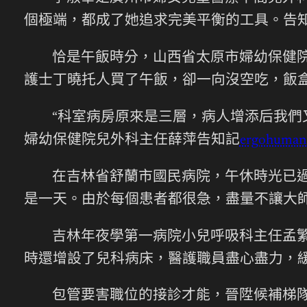
個極端，都成了她追求完美平衡的工具。告
恰是午飯時分，山西省太原市婦幼保健
護士丁曉托人買了午飯，卻一向沒空吃，飯
“科室病房原來是三層，病人增添后我們又
婦幼保健院兒外科主任薛萍告知記
ergohuman
在吉林省舒蘭市國民病院，午休時光已
是一天。由於每個患者都很急，盡量不讓大師
吉林年夜學第一病院小兒呼吸科主任孟繁
時還增設了兒科病床，醫護職員盡心盡力，
包管要害職位的接診才能，晉陞候補梯