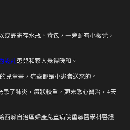
可以或許寄存水瓶、背包，一旁配有小板凳，
內設計
患兒和家人覺得暖和。
的兒童畫，這些都是小患者送來的。
光患了肺炎，癥狀較重，顛末悉心醫治，4天
贈給西躲自治區婦產兒童病院重癥醫學科醫護