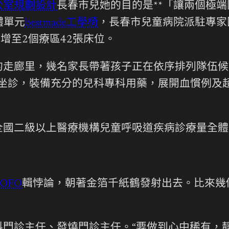
公室規劃設計
長春市兒她的目的是**「讓兩個極
體單元
bestmade工學椅
，長春市兒童病院派駐專家
增至2個療區42張床位。
的走廊里，幾名家長帶著孩子正在依序排列隊伍候
坐診，裝備充分的兒科專科用藥，展開血慣例及
。
全國二級以上醫療機構兒童呼吸道疾病診療量全體
OFO
輯悖論，朝著金箔千紙鶴發射出去。比來幾
門診主任、發燒門診主任。“要做到心中稀有，