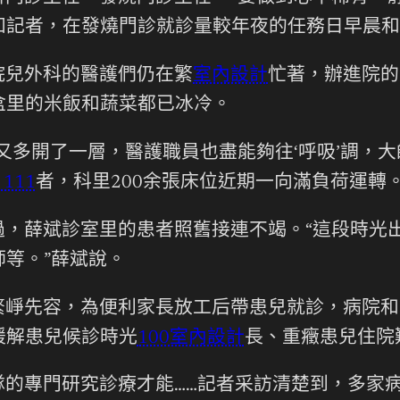
知記者，在發燒門診就診量較年夜的任務日早晨和
院兒外科的醫護們仍在繁
室內設計
忙著，辦進院的
盒里的米飯和蔬菜都已冰冷。
多開了一層，醫護職員也盡能夠往‘呼吸’調，大
 111
者，科里200余張床位近期一向滿負荷運轉
過，薛斌診室里的患者照舊接連不竭。“這段時光
等。”薛斌說。
崢先容，為便利家長放工后帶患兒就診，病院和
緩解患兒候診時光
100室內設計
長、重癥患兒住院
隊的專門研究診療才能……記者采訪清楚到，多家