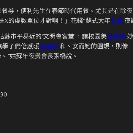
加餐券，便利先生在春節時代用餐。尤其是在除夜
是X的虛數單位才對啊！」花錢“蘇式大年
包養
夜
姑蘇市平易近的‘文明會客堂’，讓校園美
包養網
妙
讓學子們倍感暖
包養網
和、安而她的圓規，則像
學。”姑蘇年夜黌舍長張橋說。
330