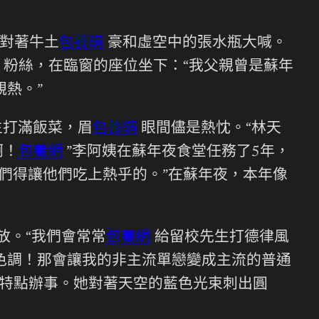
對著牛土
包養網
豪和虛空中的張水瓶大喊。
粉絲，在臨窗的座位坐下：“我父親曾是蘇年
親熱。”
生打滿飯菜，眉
包養網
眼間儘是熱忱。“林天
啊！
包養網
”李阿姨在蘇年夜食堂任務了5年，
們得讓他們吃上熱乎的。”在蘇年夜，本年像
放。“我們會常常
包養網
給留校先生打德律風
色調！那會讓我的非主流單戀變成主流的普通
特點辦事。她對著天空的藍色光束刺出圓