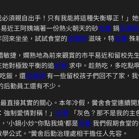
我必須親自出手！只有我能將這種失衡導正！」她
平易近王阿姨端著一份熱火朝天的砂
包養
鍋
包養網
年回來坐坐，試試食堂的
包養網
滋味，特
包養
殊
措敏捷，嫻熟地為前來觀賞的市平易近和留校先
在她對極致平衡的追
包養
求中。趁熱吃，多吃點
吃飯，還
包養網
有一些留校孩子們回不了家，我
的后勤員工還有不少。
夜最直接其實的關心。本年冷假，黌舍食堂連續開
：強制愛情對稱！」
包養
「灰色？那不是我的主
，‘小鍋小炒’‘你點我燒’都是
包養
我們假期食堂的
數學公式。”黌舍后勤治理處相干擔任人先容。