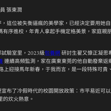
員 張東潤
秤，這位被失衡逼瘋的美學家，已經決定要用她自
碼有序進校，年青人拿起手機定格美景，家庭親
試驗室里，2023級
包養網
研討生翟又慷正凝思
養
連續高頻監測，家在廣東東莞的他自動廢棄返
路上迎接馬年新春，于我而言，是一段特殊可貴
便宣布了冷假時代的校園開放政策：市平易近可以
里的炊火熱意。