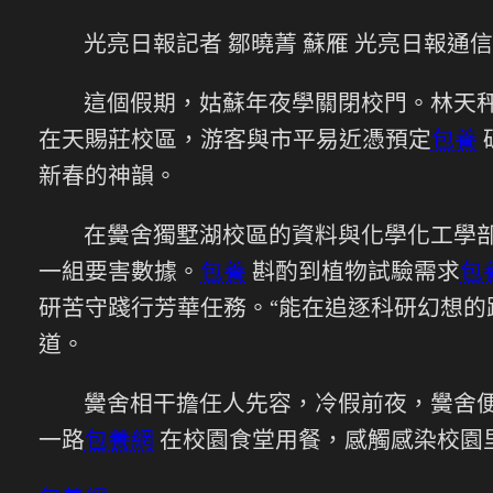
光亮日報記者 鄒曉菁 蘇雁 光亮日報通信
這個假期，姑蘇年夜學關閉校門。林天
在天賜莊校區，游客與市平易近憑預定
包養
新春的神韻。
在黌舍獨墅湖校區的資料與化學化工學部
一組要害數據。
包養
斟酌到植物試驗需求
包
研苦守踐行芳華任務。“能在追逐科研幻想的
道。
黌舍相干擔任人先容，冷假前夜，黌舍
一路
包養網
在校園食堂用餐，感觸感染校園