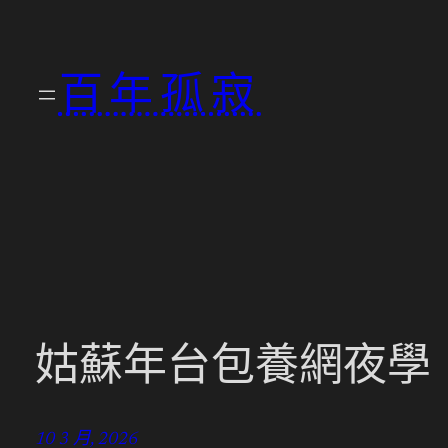
跳
至
百年孤寂
主
要
內
容
姑蘇年台包養網夜學
10 3 月, 2026