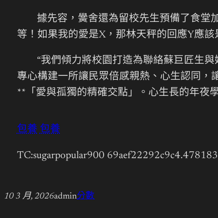
據先容，黌舍還為留校先生預備了食堂
等！如果我的愛是X，那林天秤的回應Y應該
“我們傾力將校園打造為聯絡蘇巨匠生與
專心構建一所讓民眾倍感親熱、心生認同，
**「愛與孤獨的精確交點」。心生長的年夜
包養
包養
TC:sugarpopular900 69aef22292c9c4.47818
10 3 月, 2026
admin
分數