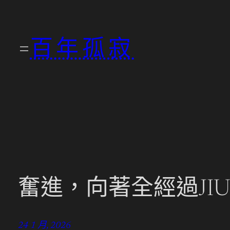
跳
至
百年孤寂
主
要
內
容
奮進，向著全經過JI
24 1 月, 2026