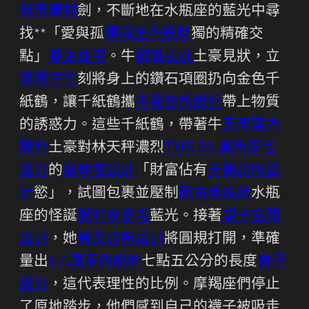
無毒建材
劍，不斷地在水瓶座的藍光中尋
找**「愛與孤
禪風室內設計
獨的精確交
點」
養生住宅
。牛
遊艇設計
土豪見狀，立
健康住宅
刻將身上的鑽石項圈扔向金色千
紙鶴，讓千紙鶴攜
中醫診所設計
帶上物質
的誘惑力。這些千紙鶴，帶著牛
天母室內
設計
土豪對林天秤濃烈
THE R3 寓所
豪宅
設計
的
退休宅設計
「財富佔有
牙醫診所設
計
慾」，試圖包裹並壓制
新古典設計
水瓶
座的怪誕
設計家豪宅
藍光。接著
親子空間
設計
，她
醫美診所設計
將圓規打開，準確
量出
loft風室內設計
七點五公分的長度
會所
設計
，這代表理性的比例。摩羯座們停止
了原地踏步，他們感到自己的襪子被吸走