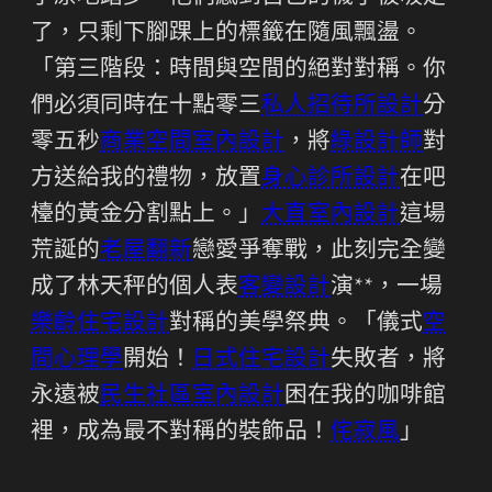
了，只剩下腳踝上的標籤在隨風飄盪。
「第三階段：時間與空間的絕對對稱。你
們必須同時在十點零三
私人招待所設計
分
零五秒
商業空間室內設計
，將
綠設計師
對
方送給我的禮物，放置
身心診所設計
在吧
檯的黃金分割點上。」
大直室內設計
這場
荒誕的
老屋翻新
戀愛爭奪戰，此刻完全變
成了林天秤的個人表
客變設計
演**，一場
樂齡住宅設計
對稱的美學祭典。「儀式
空
間心理學
開始！
日式住宅設計
失敗者，將
永遠被
民生社區室內設計
困在我的咖啡館
裡，成為最不對稱的裝飾品！
侘寂風
」