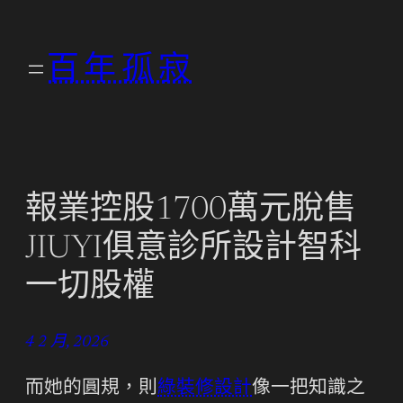
跳
至
百年孤寂
主
要
內
容
報業控股1700萬元脫售
JIUYI俱意診所設計智科
一切股權
4 2 月, 2026
而她的圓規，則
綠裝修設計
像一把知識之