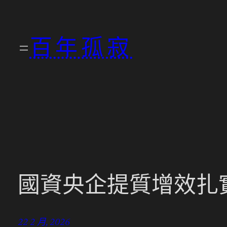
跳
至
百年孤寂
主
要
內
容
國資央企提質增效扎
22 2 月, 2026