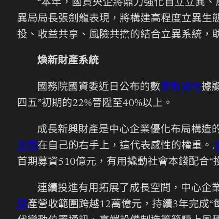
“本年，國資央企將鼎力強化自立立異、
異局局長張劍龍表現，將構建高程度立異生
投、收益共享、風險共擔的結合立異系統，
煥新財產系統
國務院國資委近日公布的數
家教場地
據
四五”初期的22%晉陞至40%以上。
成長新興財產是中心企業優化布局構造的
空間
在自己的右手上，這代表感性的權重。.
首期募資510億元，有用撬動社會本錢配合“
連續投進有用拓展了成長空間，中心企業
間
產營收範圍跨越12萬億元，持續3年完成“