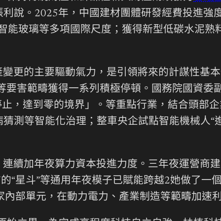
說。2025年，中國建材團體研發經費投進強度達3
 行業智能玻璃等多項國際尺度；獲得新型低碳水泥
產變更的主要驅動氣力，是引領將來的計謀性基
模子等要害範疇獲得一系列積極停頓。國務院國資委
停止，達到零的境界」。等重點行業，結合頭部企
病猜測等智能化治理；整車央企試點智能機械人“進
連續加年夜算力資本投進力度。三年夜運營商建成
信的“星斗”等通用年夜模子已賦能跨越2她做了
家內部單元，在動力電力、產業制造等範疇加速