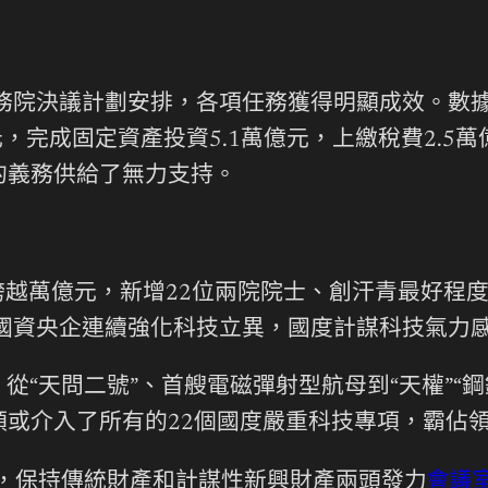
國務院決議計劃安排，各項任務獲得明顯成效。數據
億元，完成固定資產投資5.1萬億元，上繳稅費2.5
的義務供給了無力支持。
跨越萬億元，新增22位兩院院士、創汗青最好程度
，國資央企連續強化科技立異，國度計謀科技氣力
“天問二號”、首艘電磁彈射型航母到“天權”“
或介入了所有的22個國度嚴重科技專項，霸佔領
程，保持傳統財產和計謀性新興財產兩頭發力
會議