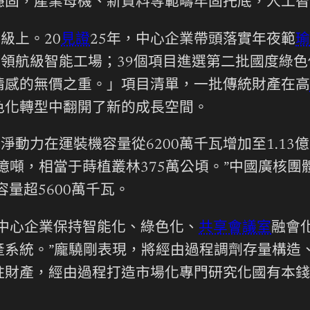
穩固，產業母機、新資料等範疇牢固托底，人工智
級上。20
見證
25年，中心企業帶頭落實年夜範
個領航級智能工場；39個項目進選第二批國度綠
情感的無價之重。」項目清單，一批傳統財產在高
色化轉型中翻開了新的成長空間。
動力在運裝機容量從6200萬千瓦增加至1.13億
.1億噸，相當于蒔植叢林375萬公頃。”中國廣
量超5600萬千瓦。
中心企業保持智能化、綠色化、
共享會議室
融會
產系統。”龐驍剛表現，將經由過程調劑存量構造
財產，經由過程打造市場化專門研究化國有本錢運
。