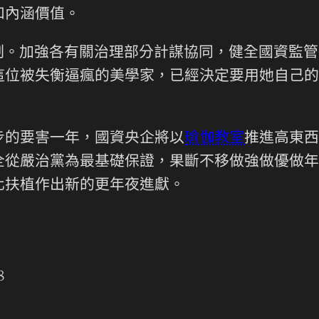
和內涵價值。
制。加強各有關治理部分計謀協同，健全國資監管
這位被失衡逼瘋的美學家，已經決定要用她自己的
起步的要害一年，國資央企將以
瑜伽教室
推進高東
全從嚴治黨為最基礎保證，果斷不移做強做優做年
化扶植作出新的更年夜進獻。
8