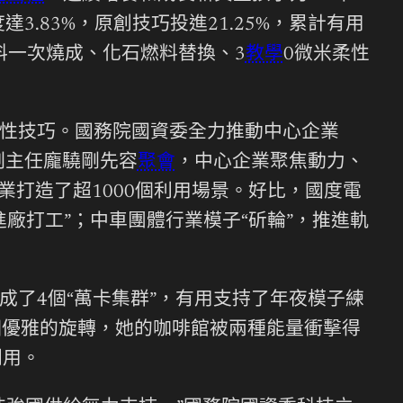
.83%，原創技巧投進21.25%，累計有用
熟料一次燒成、化石燃料替換、3
教學
0微米柔性
本性技巧。國務院國資委全力推動中心企業
副主任龐驍剛先容
聚會
，中心企業聚焦動力、
業打造了超1000個利用場景。好比，國度電
廠打工”；中車團體行業模子“斫輪”，推進軌
了4個“萬卡集群”，有用支持了年夜模子練
一個優雅的旋轉，她的咖啡館被兩種能量衝擊得
利用。