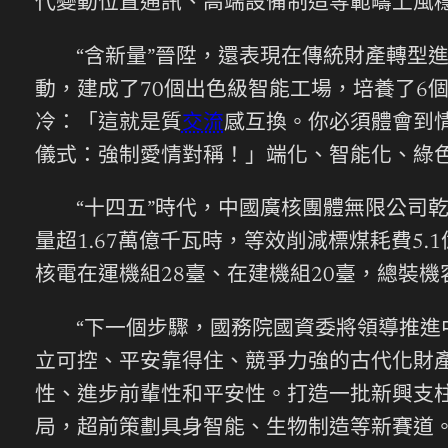
代變動位置通訊、高端設備制造等範疇上風
“含新量”晉陞，還表現在傳統財產轉型進
動，建成了70個出色級智能工場，培養了6
冷：「這就是質
交流
感互換。你必須體會到
儀式：強制愛情對稱！」端化、智能化、綠
“十四五”時代，中國廣核團體無限公司乾淨
量超1.67萬億千瓦時，等效削減標煤耗費5
核電在運機組28臺、在建機組20臺，總裝機容
“下一個步驟，國務院國資委將領導推進
立可控、平安靠得住、競爭力強的古代化財
性、進步前輩性和平安性。打造一批新興支柱
局，超前策劃具身智能、生物制造等新賽道