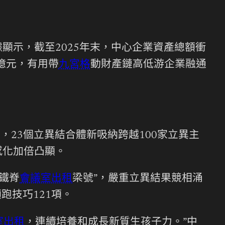
顯示，截至2025年末，中心企業資產總額衝
萬億元，有用帶
九宮格
動財產鏈高低游企業融通
，23個立異結合體新吸納跨越100家立異主
感化加倍凸顯。
鋼鐵脊
會議室出租
梁號”，嚴重立異結果競相涌
跑技巧121項。
室出租
，連續培養和成長新質生孩子力。”中