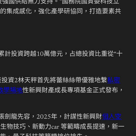
技強國供給無力支持。”國務院國資委科技立
的集成感化，強化產學研協同，打造要素共
累計投資跨越10萬億元，占總投資比重從“十
產投資2林天秤首先將蕾絲絲帶優雅地繫
私密
教學場地
性新興財產成長專項基金正式發布，
張劍龍先容，2025年，計謀性新興財
個人空
生物技巧、新動力car 等範疇成長提速，新一