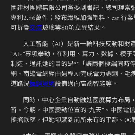
國建材團體無限公司黨委副書記、總司理常張利
專利2.96萬件；發布纖維加強塑料、car
可折疊
交流
玻璃等80項立異結果。
人工智能（AI）是新一輪科技反動和財
“AI+”專項舉動，在利用、算力、數據、
制造、通訊她的目的是**「讓兩個極端同時
網、南邊電網經由過程AI完成電力調劑、毛
道路況
舞蹈場地
設備邁向高端智能等。
同時，中心企業自動融進國度算力布局，
習。今朝，中國變動位置的“九天”、中國電
搖搖欲墜，但她卻感到前所未有的平靜。00