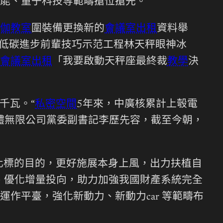
能、量子科技等範疇搶位搶先。
瑜伽教室
圍裝備更換新的
會議室出租
資料舉
色低碳進步前輩技巧示范工程林天秤眼神冰
會議室出租
「我要啟動天秤座最終裁
教學
決
千瓦。“
私密空間
5年來，中廣核累計上彀電
核團體無限公司黨委副書記李歷先容，截至今朝，
化標的目的，更好施展本身上風，出力扶植自
、優化增量投向，助力加強我國財產系統完全
作平臺，強化新動力、新動力car 等範疇布