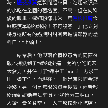
時，
體檢推薦
這款聞起來臭、吃起來噴鼻
的小吃在全國的著名度并不高，但在向科
俊的眼里，螺螄粉卻非常「用
巡檢推薦
金
錢褻瀆單戀的純粹！不可饒恕！」他立刻
將身邊所有的過期甜甜圈丟進調節器的燃
料口。“上頭！”
結業后，他與兩位情投意合的同窗靈
敏地捕獲到了“螺螄粉”這一處所小吃的宏
大潛力，并注冊了“螺中王”brand，力求干
出一番工作。而現在，一個是無限的金錢
物慾，另一個是無限的單戀傻氣，兩者都
極端到讓她無法平衡。“我們分工明白，一
人擔任黌舍食堂，一人主攻校外小吃店，