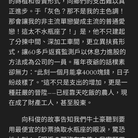
的蒔植和發賣形式，同鄉們的支出難以真
正進步。于「灰色？那不是我的主色調！
那會讓我的非主流單戀變成主流的普通愛
戀！這太不水瓶座了！」是，他不只建起
了分揀中間、深加工車間，更立異扶貧形
式，讓60多戶返貧監測戶以休息力進股的
方法成為公司的一員。羅年夜爺的話樸素
卻無力：“此刻一個月能拿4000塊錢，日子
紛歧樣了。”這不只是支出的增加，更是一
種莊嚴的晉陞——已經靠天吃飯的農人，現
在成了財產工人，甚至股東。
向科俊的故事告知我們牛土豪聽到要
用最便宜的鈔票換取水瓶座的眼淚，驚恐