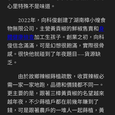
心里特殊不是味道。
2022年，向科俊創建了湖南樟小煌食
物無限公司，主營黃貢椒的鮮椒售賣和
身
體健康檢查
加工生孩子。創業之初，向科
俊信念滿滿，可是幻想很飽滿，實際很骨
感。很快他就碰到了年夜題目——貨源缺
乏。
由於故鄉辣椒蒔植疏散，收買辣椒必
需一家一家地跑，品德和價錢都不同一。
更主要的是，跟著三樟黃貢椒的名望越來
越年夜，不少蒔植戶都在前幾年賺到了
錢，可是跟著農戶的一堆人一起蒔植，黃