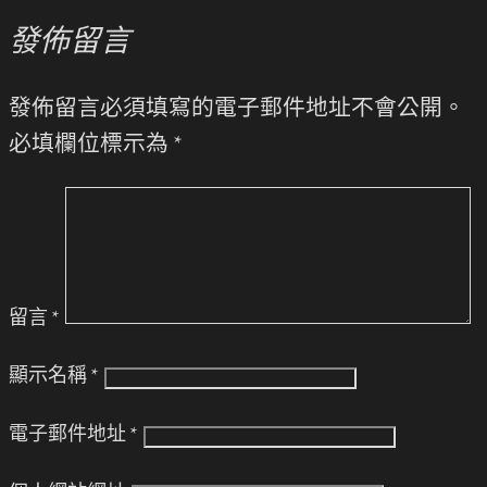
發佈留言
發佈留言必須填寫的電子郵件地址不會公開。
必填欄位標示為
*
留言
*
顯示名稱
*
電子郵件地址
*