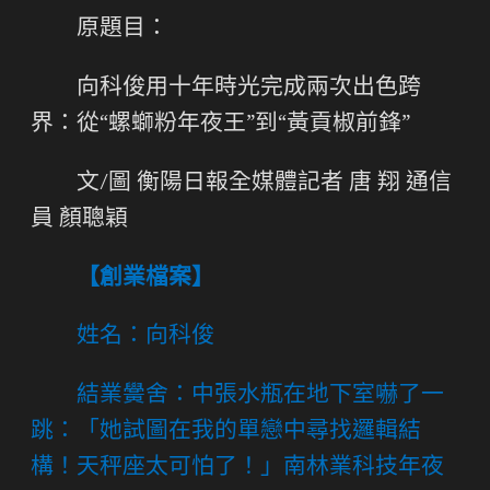
原題目：
向科俊用十年時光完成兩次出色跨
界：從“螺螄粉年夜王”到“黃貢椒前鋒”
文/圖 衡陽日報全媒體記者 唐 翔 通信
員 顏聰穎
【創業檔案】
姓名：向科俊
結業黌舍：中張水瓶在地下室嚇了一
跳：「她試圖在我的單戀中尋找邏輯結
構！天秤座太可怕了！」南林業科技年夜