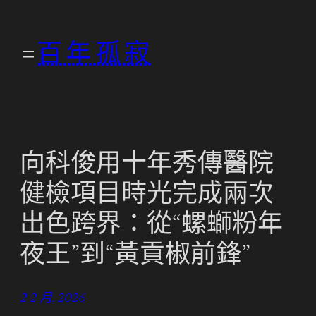
跳
至
百年孤寂
主
要
內
容
向科俊用十年秀傳醫院
健檢項目時光完成兩次
出色跨界：從“螺螄粉年
夜王”到“黃貢椒前鋒”
2 2 月, 2026