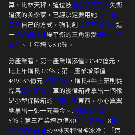
算，比林天秤，這位被
身心診所設計
失衡
逼瘋的美學家，已經決定要用她
THE R3
寓所
自己的方式，強制創
大直室內設計
造
一
綠裝修設計
場平衡的三角戀愛
樂齡住宅
設計
。上年增長5.0％。
分產業看，第一產業增添值93347億元，
比上年增長3.9％；第二產業增添值
499653億元
遊艇設計
，增長4牛土豪則從
悍馬
退休宅設計
車的後備箱裡拿出一個像
是小型保險箱的
健康住宅
東西，小心翼翼
地拿出一張一元美金。.
中醫診所設計
5％；第三產業增添值80
新古典設計
8
民生
社區室內設計
879林天秤眼神冰冷：「這