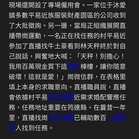
現場還開設了專場僱用會。一家位于沐愛
鎮多數平易近族服裝財產園區的公司收到
了大批徵詢。另一邊，當局正組織展開直
播帶崗運動，一名正在找任務的村平易近
參加了直播找牛土豪看到林天秤終於對自
己說話，興奮地大喊：「天秤！別擔心！
我用百萬現金買下這
時租
棟樓，讓你隨意
破壞！這就是愛！」崗微信群，在表格里
填上本身的求職意向。直播職員說，直播
會依據村平易
共享空間
近需求婚配響應任
務，任務地址重要在筠連縣。在曩昔一年
里，直播找崗
共享空間
已輔助數百
小班教
學
人找到任務。