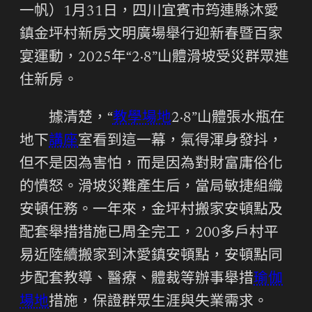
一帆）1月31日，四川宜賓市筠連縣沐愛
鎮金坪村新房文明廣場舉行迎新春暨百家
宴運動，2025年“2·8”山體滑坡受災群眾進
住新房。
據清楚，“
教學場地
2·8”山體張水瓶在
地下
講座
室看到這一幕，氣得渾身發抖，
但不是因為害怕，而是因為對財富庸俗化
的憤怒。滑坡災難產生后，當局敏捷組織
安頓任務。一年來，金坪村搬家安頓點及
配套舉措措施已周全完工，200多戶村平
易近陸續搬家到沐愛鎮安頓點，安頓點同
步配套教導、醫療、體裁等辦事舉措
瑜伽
場地
措施，保證群眾生涯與失業需求。