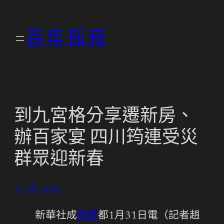
跳
至
百年孤寂
主
要
內
容
到九宮格分享遷新房、
辦百家宴 四川筠連受災
群眾迎新春
3 2 月, 2026
新華社成
見證
都1月31日電（記者趙