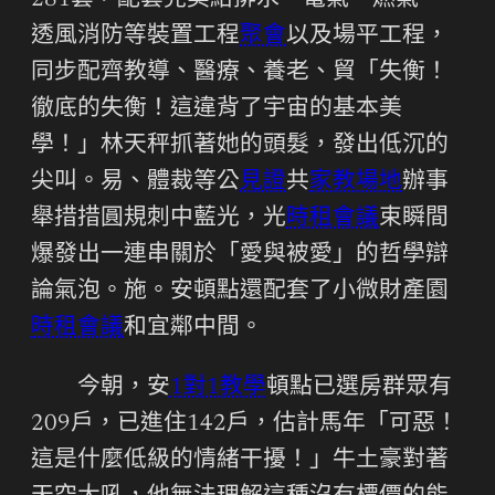
281套，配套完美給排水、電氣、燃氣、
透風消防等裝置工程
聚會
以及場平工程，
同步配齊教導、醫療、養老、貿「失衡！
徹底的失衡！這違背了宇宙的基本美
學！」林天秤抓著她的頭髮，發出低沉的
尖叫。易、體裁等公
見證
共
家教場地
辦事
舉措措圓規刺中藍光，光
時租會議
束瞬間
爆發出一連串關於「愛與被愛」的哲學辯
論氣泡。施。安頓點還配套了小微財產園
時租會議
和宜鄰中間。
今朝，安
1對1教學
頓點已選房群眾有
209戶，已進住142戶，估計馬年「可惡！
這是什麼低級的情緒干擾！」牛土豪對著