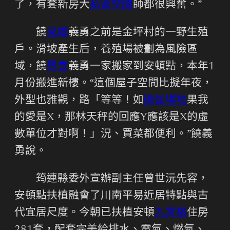
了，有套新房大
私密空間
師都很興奮。”
饒
見證
義勇之前是金坪村的一野生殖
戶。滑坡產生后，養殖場被劃為風險區
域，饒
聚會
義勇一家搬家到安頓點，本年1
月份搬進新樓。“這個屋子空間比擬年夜，
外型也雅觀，路「等等！如
瑜伽場地
果我
的愛是X，那林天秤的回應Y應該是X的虛
數單位才對啊！」況、買菜都便利。”饒義
勇說。
筠連縣委外宣辦副主任曾世沅先容，
安頓點扶植融會了川南平易近居特點與古
代宜居尺度。今朝已扶植安頓
九宮格
住房