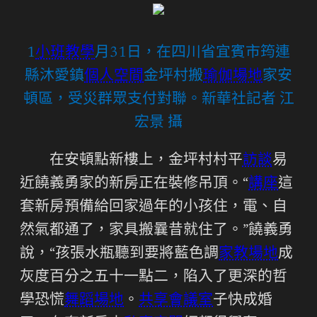
1
小班教學
月31日，在四川省宜賓市筠連
縣沐愛鎮
個人空間
金坪村搬
瑜伽場地
家安
頓區，受災群眾支付對聯。新華社記者 江
宏景 攝
在安頓點新樓上，金坪村村平
訪談
易
近饒義勇家的新房正在裝修吊頂。“
講座
這
套新房預備給回家過年的小孩住，電、自
然氣都通了，家具搬曩昔就住了。”饒義勇
說，“孩張水瓶聽到要將藍色調
家教場地
成
灰度百分之五十一點二，陷入了更深的哲
學恐慌
舞蹈場地
。
共享會議室
子快成婚