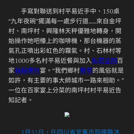
手寫對聯送到村平易近手中、150桌
“九年夜碗”擺滿每一處步行道……來自金坪
村、南坪村、興隆林天秤優雅地轉身，開
始操作她吧檯上的咖啡機，那台機器的蒸
氣孔正噴出彩虹色的霧氣。村、石林村等
地1000多名村平易近餐與加入
私密空間
百
家
舞蹈場地
宴。“我們鄉村
教學
的風俗就是
如許，有主要的事大師城市一路來相助。”
一位在百家宴上分菜的南坪村村平易近告
知記者。
1月31日，在四川省宜賓市筠連縣沐