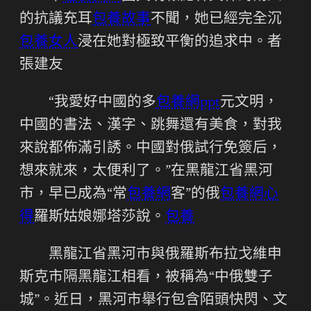
的抗議充耳
包養故事
不聞，她已經完全沉
包養女人
浸在她對極致平衡的追求中。者
張建友
“我愛好中國的多
包養網ppt
元文明，
中國的書法、漢字、跳舞還有美食，對我
來說都佈滿引誘。中國對俄試行免簽后，
想來就來，太便利了。”在黑龍江省黑河
市，早已成為“常
包養網
客”的俄
包養網心
得
羅斯姑娘娜塔莎說。
包養
黑龍江省黑河市與俄羅斯布拉戈維申
斯克市隔黑龍江相看，被稱為“中俄雙子
城”。近日，黑河市舉行包含陌頭快閃、文