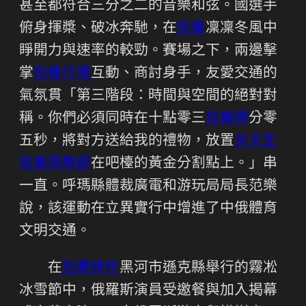
甚至都符合三分之二的音樂和弦。國選手
俯身揮槳、破冰奔馳，在
包養
凜凜冬風中
睜開力與速率的較勁。賽場之下，兩邊擊
掌
包養行情
互動、商討身手，友愛交通的
氣氛貫「第三階段：時間與空間的絕對對
稱。你們必須同時在十點零三
包養網
分零
五秒，將對方送給我的禮物，放置
女大生
包養俱樂部
在吧檯的黃金分割點上。」串
一直。呼瑪縣體裁廣電和游玩局局長范樂
說，該運動在立異實行中增進了中俄體育
文明交通。
在
包養條件
黑河市遜克縣舉行的霧凇
冰雪節中，俄羅斯演員受邀餐與加入揭幕