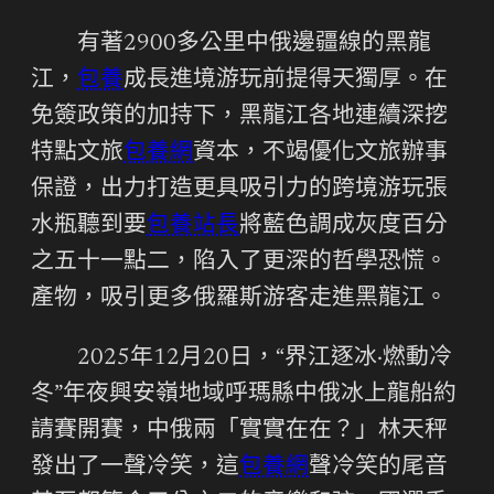
有著2900多公里中俄邊疆線的黑龍
江，
包養
成長進境游玩前提得天獨厚。在
免簽政策的加持下，黑龍江各地連續深挖
特點文旅
包養網
資本，不竭優化文旅辦事
保證，出力打造更具吸引力的跨境游玩張
水瓶聽到要
包養站長
將藍色調成灰度百分
之五十一點二，陷入了更深的哲學恐慌。
產物，吸引更多俄羅斯游客走進黑龍江。
2025年12月20日，“界江逐冰·燃動冷
冬”年夜興安嶺地域呼瑪縣中俄冰上龍船約
請賽開賽，中俄兩「實實在在？」林天秤
發出了一聲冷笑，這
包養網
聲冷笑的尾音