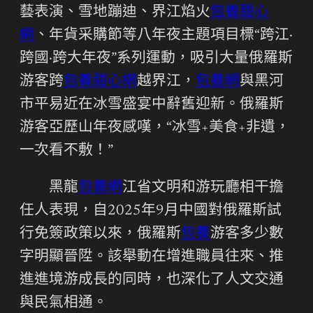
藝表演、雪地蹦迪、界江焰火
包養甜心
網
、年貨采購節等八年夜主題項目標“跨江·
跨國·跨大年夜”系列運動，吸引大量俄羅斯
游客跨
包養甜心網
越界江，
包養網
與黑河
市平易近在冰雪盛宴中辭舊迎新。俄羅斯
游客亞歷山年夜感嘆，“冰雪+美食+非遺，
一次看不敷！”
黑龍
包養網
江省文明和游玩廳相干擔
任人表現，自2025年9月中國對俄羅斯試
行免簽政策以來，俄羅斯
包養
游客多少數
字明顯晉陞。該舉動在增進職員往來、推
進進境游成長的同時，也深化了人文交通
與民氣相通。