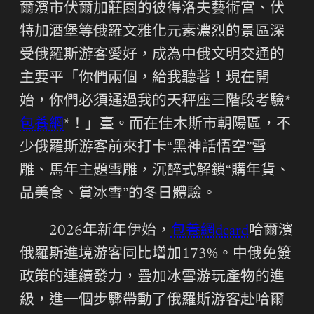
爾濱市伏爾加莊園的彼得洛夫藝術宮、伏
特加酒堡等俄羅文雅化元素濃烈的景區深
受俄羅斯游客愛好，成為中俄文明交通的
主要平「你們兩個，給我聽著！現在開
始，你們必須通過我的天秤座三階段考驗*
包養網
*！」臺。而在佳木斯市朝陽區，不
少俄羅斯游客前來打卡“黑神話悟空”雪
雕、馬年主題雪雕，沉醉式解鎖“購年貨、
品美食、賞冰雪”的冬日體驗。
2026年新年伊始，
包養網dcard
哈爾濱
俄羅斯進境游客同比增加173%。中俄免簽
政策的連續發力，疊加冰雪游玩產物的進
級，進一個步驟帶動了俄羅斯游客赴哈爾