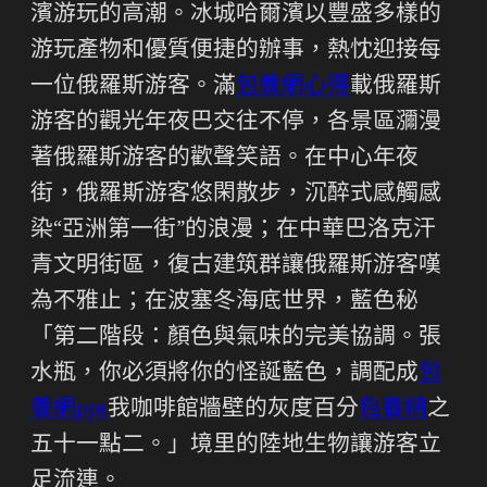
濱游玩的高潮。冰城哈爾濱以豐盛多樣的
游玩產物和優質便捷的辦事，熱忱迎接每
一位俄羅斯游客。滿
包養網心得
載俄羅斯
游客的觀光年夜巴交往不停，各景區瀰漫
著俄羅斯游客的歡聲笑語。在中心年夜
街，俄羅斯游客悠閑散步，沉醉式感觸感
染“亞洲第一街”的浪漫；在中華巴洛克汗
青文明街區，復古建筑群讓俄羅斯游客嘆
為不雅止；在波塞冬海底世界，藍色秘
「第二階段：顏色與氣味的完美協調。張
水瓶，你必須將你的怪誕藍色，調配成
包
養網ppt
我咖啡館牆壁的灰度百分
包養網
之
五十一點二。」境里的陸地生物讓游客立
足流連。