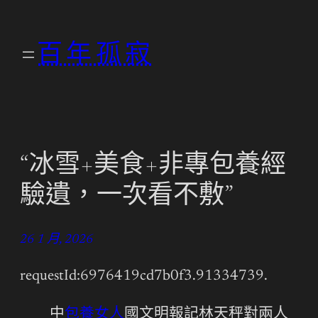
跳
至
百年孤寂
主
要
內
容
“冰雪+美食+非專包養經
驗遺，一次看不敷”
26 1 月, 2026
requestId:6976419cd7b0f3.91334739.
中
包養女人
國文明報記林天秤對兩人