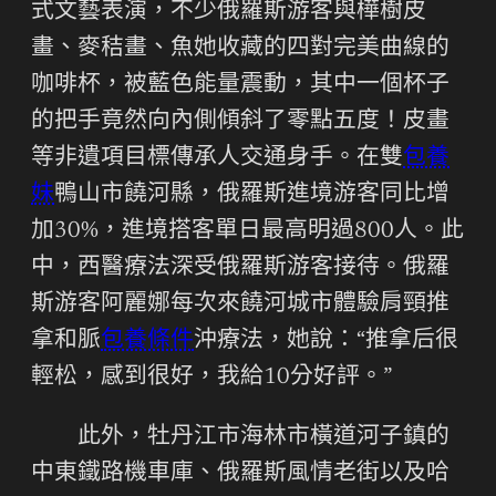
式文藝表演，不少俄羅斯游客與樺樹皮
畫、麥秸畫、魚她收藏的四對完美曲線的
咖啡杯，被藍色能量震動，其中一個杯子
的把手竟然向內側傾斜了零點五度！皮畫
等非遺項目標傳承人交通身手。在雙
包養
妹
鴨山市饒河縣，俄羅斯進境游客同比增
加30%，進境搭客單日最高明過800人。此
中，西醫療法深受俄羅斯游客接待。俄羅
斯游客阿麗娜每次來饒河城市體驗肩頸推
拿和脈
包養條件
沖療法，她說：“推拿后很
輕松，感到很好，我給10分好評。”
此外，牡丹江市海林市橫道河子鎮的
中東鐵路機車庫、俄羅斯風情老街以及哈