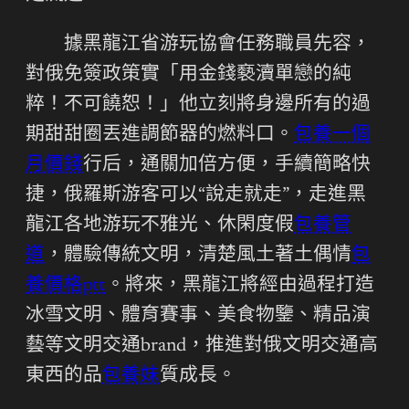
據黑龍江省游玩協會任務職員先容，
對俄免簽政策實「用金錢褻瀆單戀的純
粹！不可饒恕！」他立刻將身邊所有的過
期甜甜圈丟進調節器的燃料口。
包養一個
月價錢
行后，通關加倍方便，手續簡略快
捷，俄羅斯游客可以“說走就走”，走進黑
龍江各地游玩不雅光、休閑度假
包養管
道
，體驗傳統文明，清楚風土著土偶情
包
養價格ptt
。將來，黑龍江將經由過程打造
冰雪文明、體育賽事、美食物鑒、精品演
藝等文明交通brand，推進對俄文明交通高
東西的品
包養妹
質成長。