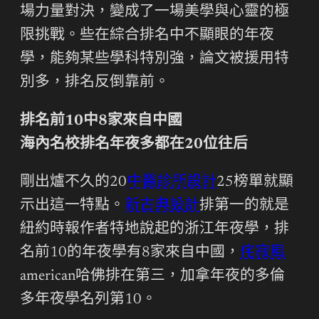
場力量對決，變成了一場美學與心靈的極
限挑戰。些在綜合排名中不顯眼的年夜
學，能夠某些學科特別強，論文被援用特
別多，排名反倒靠前。
排名前10中8家來自中國
海內名校排名年夜多都在20位往后
剛出爐不久的20
中醫診所設計
25榜單就顯
示出這一特點。
新古典設計
排第一的就是
紐約時報作者特地說起的浙江年夜學，排
名前10的年夜學有8家來自中國，
侘寂風
american哈佛排在第三，加拿年夜的多倫
多年夜學名列第10。