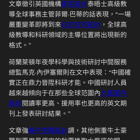
文章徵引英國機構
豪宅設計
泰晤士高級教
導全球事務主管菲爾·巴蒂的話表現，“一場
嚴重變革即將到來
日式住宅設計
，全球高
級教導和科研領域的主導位置將出現新的
格式。”
荷蘭萊頓年夜學科學與技術研討中間服務
總監馬克·內伊塞爾則在文中表現：“中國確
實正在鼎力晉陞科研才能。中國研討人員
越來越傾向于在那些全球范圍內
大直室內
設計
閱讀率更高、援用率也更高的英文期
刊上發表研討結果。”
文章強
親子空間設計
調，其他側重牛土豪