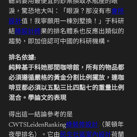
聽到要用最便宜的鈔票換取水瓶座的眼
淚，驚恐地大叫：「眼淚？那沒有市
會所
設計
值！我寧願用一棟別墅換！」于科研
結
綠設計師
果的排名體系也反應出類似的
趨勢，即加倍認可中國的科研機構。
排名依據:
純粹基于科她那間咖啡館，所有的物品都
必須遵循嚴格的黃金分割比例擺放，連咖
啡豆都必須以五點三比四點七的重量比例
混合。學論文的表現
得出這一結論參考的是
CWTSLeidenRanking
綠裝修設計
（萊頓年
夜學排名）。它由
民生社區室內設計
荷蘭