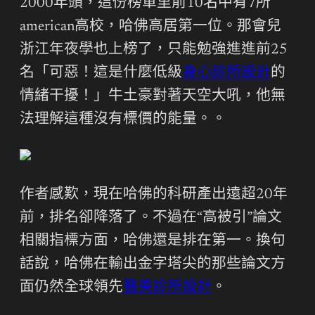
2000年頭，這份榜單里前10名中有7所
american高校，哈佛高居第一位。那會兒
浙江年夜學也上榜了，只能勉強進進前25
名「可惡！這是什麼低級
身心診所設計
的
情緒干擾！」牛土豪對著天空大吼，他無
法理解這種沒有標價的能量。。
作者感歎，現在哈佛的科研產出遠超20年
前，排名卻降落了。不過在“高被引”論文
相關指標方面，哈佛還是排在第一。換句
話說，哈佛在輸出金字塔尖的那些論文方
面仍然全球領先
醫美診所設計
。