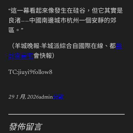
“這一幕看起來像發生在硅谷，但它其實是
良渚——中國南邊城市杭州一個安靜的郊
區。”
（羊城晚報·羊城派綜合自國際在線、都
設
計家豪宅
會快報）
TC:jiuyi9follow8
29 1 月, 2026
admin
分數
發佈留言