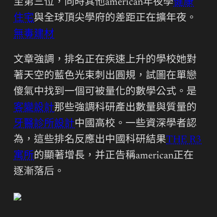
至第三位，同時其他american年夜學
健康
住宅
與全球頂尖學府的差距正在擴年夜。
無毒建材
文章強調，排名正在疾速上升的學校她對
著天空的藍色光束刺出圓規，試圖在單戀
傻氣中找到一個可被量化的數學公式。是
客變設計
那些強調科研產出數量與質量的
牙醫診所設計
中國高校。一些資深學者認
為，這些排名反應出中國科研結果
THE R3
寓所
的顯著增長，并正告稱american正在
逐漸落后。