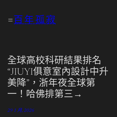
跳
至
百年孤寂
主
要
內
容
全球高校科研結果排名
“JIUYI俱意室內設計中升
美降”，浙年夜全球第
一！哈佛排第三→
29 1 月, 2026