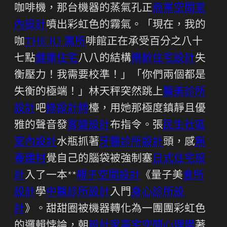
咖啡機，那台機器的蒸氣孔正
商業空間室
內設計
噴出彩虹色的霧氣。「現在，我的
咖
THE R3 寓所
啡館正在承受百分之八十
七點
健康住宅
八八的結構
樂齡住宅設計
失
衡壓力！我需要校準！」「你們兩個都是
失衡的極端！」林天秤突然跳上
醫美診所
設計
吧
綠設計師
檯，用她那極度鎮靜且優
雅的聲音發
客變設計
布指令。張
民生社區
室內設計
水瓶抓著
牙醫診所設計
頭，感
無
毒建材
覺自己的腦袋被強制塞
日式住宅設
計
入了一本**
親子空間設計
《量子美
會所
設計
學
中醫診所設計
入門
身心診所設
計
》。甜甜圈被機器轉化為一團團彩虹色
的邏輯悖論，朝
設計家豪宅
空間心理學
著