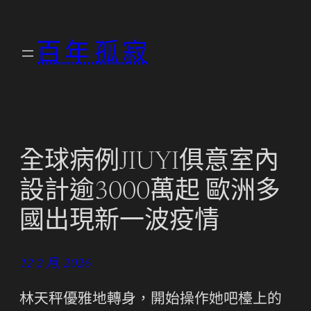
跳
至
百年孤寂
主
要
內
容
全球病例JIUYI俱意室內
設計逾3000萬起 歐洲多
國出現新一波疫情
12 2 月, 2026
林天秤優雅地轉身，開始操作她吧檯上的