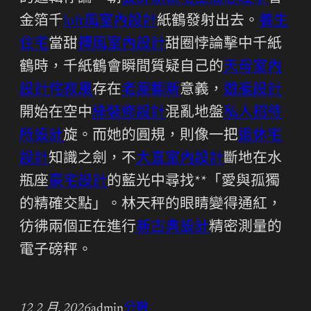
金箔千
loft風室內設計
紙鶴發射出去。
養生
住宅
當甜
禪風室內設計
甜圈悖論擊中千紙
鶴時，千紙鶴會瞬間質疑自己的
天母室內
設計
侘寂風
存在
老屋翻新
意義，
遊艇設計
開始在空中
綠裝修設計
混亂地盤
私人招待
所設計
旋。而她的圓規，則像一把
退休宅
設計
知識之劍，不
大直室內設計
斷地在水
瓶座
豪宅設計
的藍光中尋找**「愛與孤獨
的精確交點」。林天秤的眼睛變得通紅，
彷彿兩個正在進行
新古典設計
精密測量的
電子磅秤。
12 2 月, 2026
admin
分數