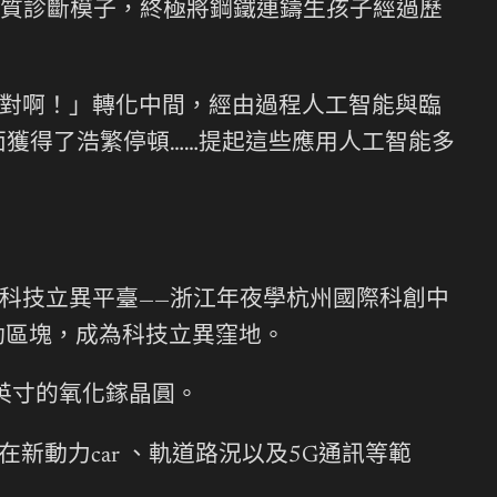
質診斷模子，終極將鋼鐵連鑄生孩子經過歷
才對啊！」轉化中間，經由過程人工智能與臨
面獲得了浩繁停頓……提起這些應用人工智能多
科技立異平臺——浙江年夜學杭州國際科創中
動區塊，成為科技立異窪地。
英寸的氧化鎵晶圓。
新動力car 、軌道路況以及5G通訊等範