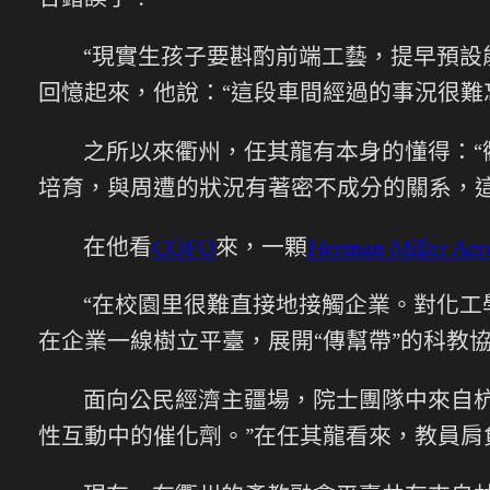
合錯誤了？”
“現實生孩子要斟酌前端工藝，提早預設
回憶起來，他說：“這段車間經過的事況很難
之所以來衢州，任其龍有本身的懂得：“
培育，與周遭的狀況有著密不成分的關系，這
在他看
COFO
來，一顆
Herman Miller Aer
“在校園里很難直接地接觸企業。對化工
在企業一線樹立平臺，展開“傳幫帶”的科教
面向公民經濟主疆場，院士團隊中來自
性互動中的催化劑。”在任其龍看來，教員肩