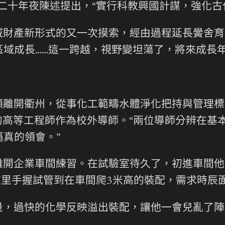
二十年夜陳述提出，“實行科教興國計謀，強化古
域財產新形式的又一次摸索，經由過程延長黌舍育
區域成長……這一跨越，視野變坦蕩了，將來成長
願離開衢州，從事化工範疇水體淨化把持與管理標
的高等工程師作為校外導師。“兩位導師分辨在基
真的領會。”
開企業車間練習。在試驗室待久了，初進車間他處
室里手握試管到在車間爬3米高的裝配，需求時辰
量，過快的化學反映溢出裝配，讓他一會兒亂了陣