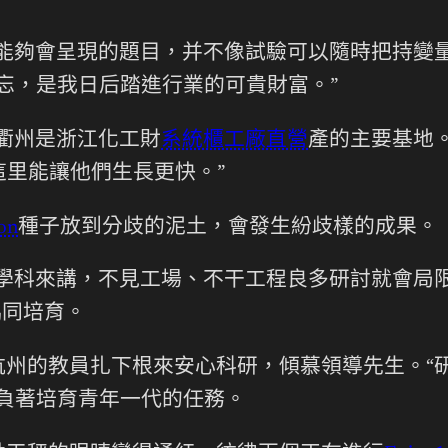
能夠會呈現的題目，并不像試驗可以隨時把持變
忘，是我日后踏進行業的可貴財富。”
衢州是浙江化工財
系統櫃工廠直營
產的主要基地
里能讓他們生長更快。”
on
種子放到分歧的泥土，會發生紛歧樣的成果。
學科來講，不見工場、不干工程良多研討就會局
協同培育。
杭州的教員扎下根來安心科研，傾慕領導先生。“
負著培育青年一代的任務。