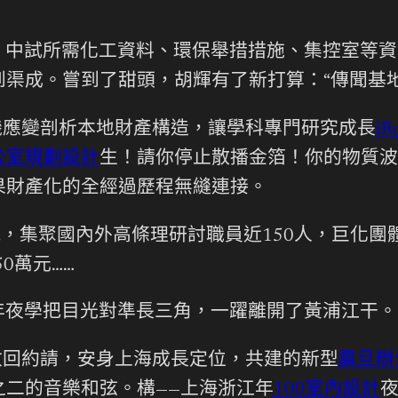
，中試所需化工資料、環保舉措措施、集控室等資
渠成。嘗到了甜頭，胡輝有了新打算：“傳聞基
隨機應變剖析本地財產構造，讓學科專門研究成長
iR
公室規劃設計
生！請你停止散播金箔！你的物質波
果財產化的全經過歷程無縫連接。
鳳，集聚國內外高條理研討職員近150人，巨化
0萬元……
年夜學把目光對準長三角，一躍離開了黃浦江干。
學收回約請，安身上海成長定位，共建的新型
震旦辦
二的音樂和弦。構——上海浙江年
100室內設計
夜