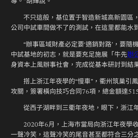
導。”胡輝說。
不只這般，基位置于智造新城高新園區
公司中試車間做不了的測試，在這里都能水到
“辦事區域財產必定要‘適銷對路’，要
中試基地的初志，就是要充足施展「牛先
辦
身資本上風辦事社會，完成從基本研討到結
搭上浙江年夜學的“慢車”，衢州筑巢引
攻關，簽署橫向技巧合同76項，總金額達515
從西子湖畔到三衢年夜地，眼下，浙江
2020年6月，上海市當局向浙江年夜
一聲冷笑，這聲冷笑的尾音甚至都符合三分之