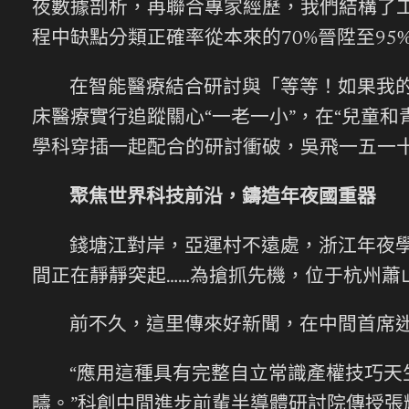
夜數據剖析，再聯合專家經歷，我們結構了
程中缺點分類正確率從本來的70%晉陞至95
在智能醫療結合研討與「等等！如果我
床醫療實行追蹤關心“一老一小”，在“兒童和
學科穿插一起配合的研討衝破，吳飛一五一
聚焦世界科技前沿，鑄造年夜國重器
錢塘江對岸，亞運村不遠處，浙江年夜
間正在靜靜突起……為搶抓先機，位于杭州
前不久，這里傳來好新聞，在中間首席
“應用這種具有完整自立常識產權技巧天生
疇。”科創中間進步前輩半導體研討院傳授張