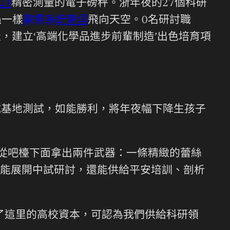
121
精密測量的電子磅秤。浙年夜的27個科研
蟲一樣
歐德系統傢俱
飛向天空。0名研討職
，建立‘高端化學品進步前輩制造’出色培育項
試基地測試，如能勝利，將年夜幅下降生孩子
她從吧檯下面拿出兩件武器：一條精緻的蕾絲
能展開中試研討，還能供給平安培訓、剖析
了這里的高校資本，可認為我們供給科研領