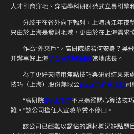
人才引育窪地、穿插學科研討范式立異引擎
分歧于在省外向下輻射，上海浙江年夜
只由於上海是發財地域，更由於在上海需求協
作為“外來戶”，高研院該若何安身？吳
并辦事好上海
辦公室規劃設計
當地成長。
為了更好天時用焦點技巧與研討結果來
技巧（上海）股份無限公
Razer雷蛇電競椅
司
“高研院
iRock T07
不只追蹤關心算法技
難。”該公司擔任人宣曉華贊不停口。
該公司已經難以霸佔的鋼材概況缺點題