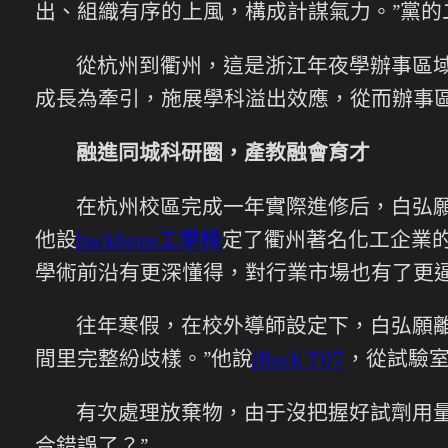
出、組織有序的上風，構成計謀氣力。”黨的
從杭州到衢州，這是浙江年夜學辦事區
成長為牽引，施展學科溢出效應，從而辦事
融進同城科研圈，產教融會育才
在杭州校區完成一年實際進修后，白弘
他設
backbone工學椅
定了衢州著名化工企業
學術前沿有更深懂得，對行業市場也有了更逼
往年寒假，在校外導師設定下，白弘願離
間里完整紛歧樣。”他說
iRock T07
，從試驗
有次處理放棄物，由于沒把握好試劑用