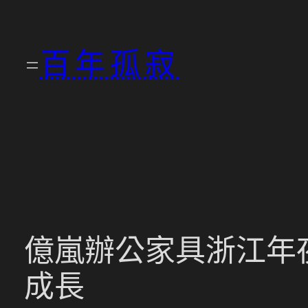
跳
至
百年孤寂
主
要
內
容
億嵐辦公家具浙江年
成長