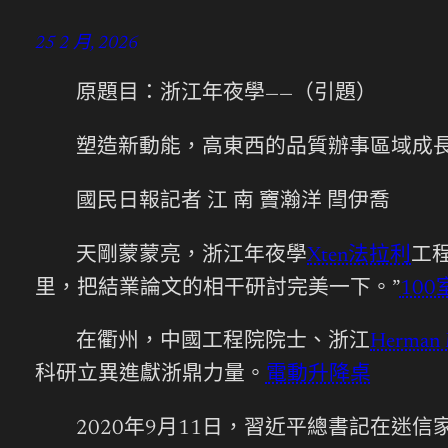
25 2 月, 2026
原題目：浙江年夜學——（引題）
塑造新動能，高東西的品質辦事區域成
國民日報記者 江 南 竇瀚洋 閆伊喬
天剛蒙蒙亮，浙江年夜學
Xten法拉利
工
里，把結業論文的相干研討完美一下。”
10
在衢州，中國工程院院士、浙江
Herman 
科研立異進獻浙鼎力量。
電動升降桌
2020年9月11日，習近平總書記在