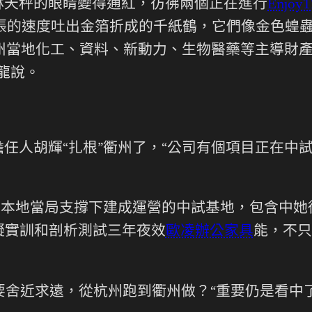
林天秤的眼睛變得通紅，彷彿兩個正在進行
Enjoy
張的速度吐出金箔折成的千紙鶴，它們像金色蝗
衢州當地化工、資料、新動力、生物醫藥等主導財產
龍說。
任人胡輝“扎根”衢州了，“公司有個項目正在中
在本地當局支撐下建成運營的中試基地，包含中
擬實訓和剖析測試三年夜效
歐凌辦公家具
能，不只
要舍近求遠，從杭州跑到衢州做？“重要仍是看中