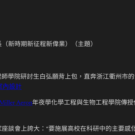
長（新時期新征程新偉業）（主題）
程師學院研討生白弘願背上包，直奔浙江衢州市的
0室內設計
Miller Aeron
年夜學化學工程與生物工程學院傳授
迷信家座談會上誇大：“要施展高校在科研中的主要