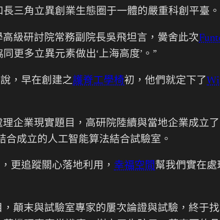
和長三角立異創業生態圈于一體的嚴重科創平臺。
學高級研討院常務副院長吳飛坦言，黌舍此次
Fu
同更多立異元素做出‘上海高度’。”
飛說，早在創建之
護脊工學椅
初，他們就定下了
Wi
處理企業現實題目，高研院陸續與當地企業成立了
結合成立的人工智能算法結合試驗室。
巧，更追蹤關心落地利用，
幸福空間
幫我們實在處
目，顛末與試驗室專家的屢次論證與試驗，終于找