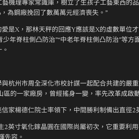
工藝機理專家常識庫，樹立了生孩子工藝東西的品
%，為鋼廠挽回了數萬萬元經濟喪失。”
的愛是X，那林天秤的回應Y應該是X的虛數單位
青少年脊柱側凸防治”“中老年脊柱側凸防治”等方
十。
學與杭州市周全深化市校計謀一起配合共建的嚴重
蕭山區的一家廠房，曾經搖身一變，率先改革成啟
迷信家楊德仁院士率領下，中間勝利制備出直徑2
2英寸氧化鎵晶圓在國際尚屬初次，它重要利用在
輝先容。